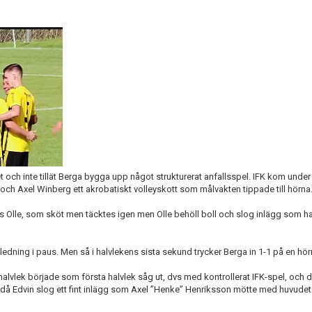
t och inte tillät Berga bygga upp något strukturerat anfallsspel. IFK kom under
bban och Axel Winberg ett akrobatiskt volleyskott som målvakten tippade till hörna
os Olle, som sköt men täcktes igen men Olle behöll boll och slog inlägg som
-ledning i paus. Men så i halvlekens sista sekund trycker Berga in 1-1 på en hör
lvlek började som första halvlek såg ut, dvs med kontrollerat IFK-spel, och dir
K då Edvin slog ett fint inlägg som Axel ”Henke” Henriksson mötte med huvudet 