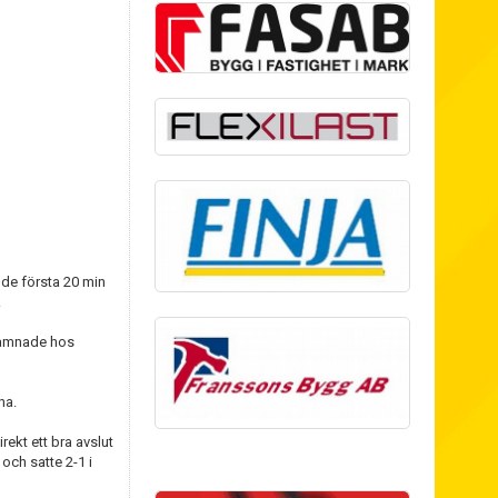
 de första 20 min
.
 hamnade hos
na.
ekt ett bra avslut
och satte 2-1 i