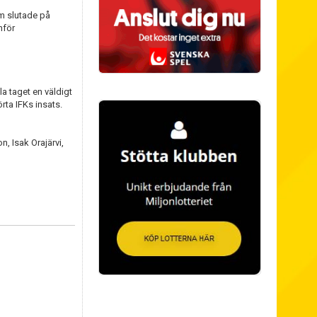
om slutade på
nför
la taget en väldigt
rta IFKs insats.
, Isak Orajärvi,