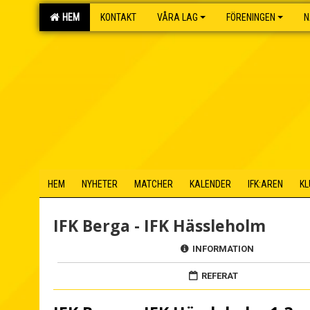
HEM
KONTAKT
VÅRA LAG
FÖRENINGEN
N
HEM
NYHETER
MATCHER
KALENDER
IFK:AREN
KL
IFK Berga - IFK Hässleholm
INFORMATION
REFERAT