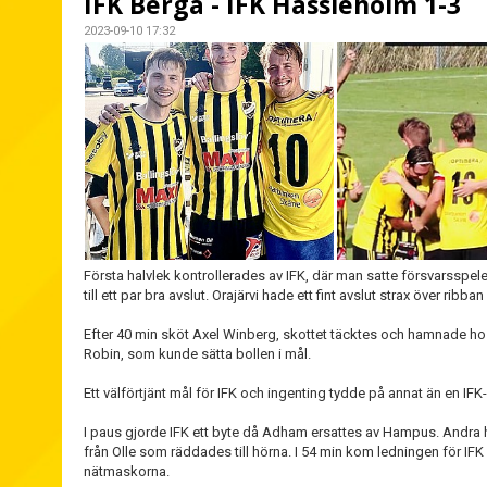
IFK Berga - IFK Hässleholm 1-3
2023-09-10 17:32
Första halvlek kontrollerades av IFK, där man satte försvarsspele
till ett par bra avslut. Orajärvi hade ett fint avslut strax över ri
Efter 40 min sköt Axel Winberg, skottet täcktes och hamnade h
Robin, som kunde sätta bollen i mål.
Ett välförtjänt mål för IFK och ingenting tydde på annat än en IFK
I paus gjorde IFK ett byte då Adham ersattes av Hampus. Andra ha
från Olle som räddades till hörna. I 54 min kom ledningen för IF
nätmaskorna.