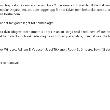
ir tog plats på vänster ytter och bara 2 min senare fick vi ett fint IFK-anfall s
 spelar Orajärvi i mitten, som lägger upp fint för Edvin, som behärskat strax uta
ns bortre hörn.
var det farligaste läget för hemmalaget.
 Edvin. Idag var det närmare 4-1 för IFK än att Berga skulle reducera. På det he
 rejäl formsvacka och saknade idag dessutom ett par spelare, men det ska inte fö
 Axel Winberg, Adham El Youssef, Jussi Tikkanen, Robin Strömberg, Edvin Nilsson
mir Ramanovski