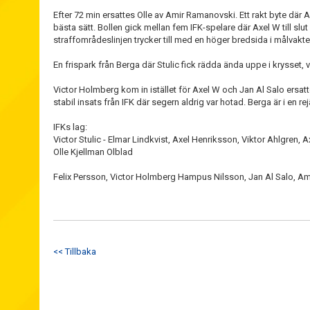
Efter 72 min ersattes Olle av Amir Ramanovski. Ett rakt byte där Am
bästa sätt. Bollen gick mellan fem IFK-spelare där Axel W till slut
straffområdeslinjen trycker till med en höger bredsida i målvakte
En frispark från Berga där Stulic fick rädda ända uppe i krysset, 
Victor Holmberg kom in istället för Axel W och Jan Al Salo ersatte
stabil insats från IFK där segern aldrig var hotad. Berga är i en
IFKs lag:
Victor Stulic - Elmar Lindkvist, Axel Henriksson, Viktor Ahlgren,
Olle Kjellman Olblad
Felix Persson, Victor Holmberg Hampus Nilsson, Jan Al Salo, A
<< Tillbaka