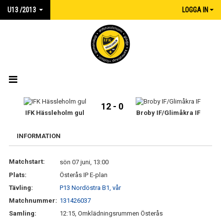
U13 /2013
LOGGA IN
HEM
12 - 0
IFK Hässleholm gul
Broby IF/Glimåkra IF
NYHETER
INFORMATION
KALENDER
Matchstart:
sön 07 juni, 13:00
MATCHER
Plats:
Österås IP E-plan
TRUPPEN
Tävling:
P13 Nordöstra B1, vår
Matchnummer:
131426037
KONTAKT
Samling:
12:15, Omklädningsrummen Österås