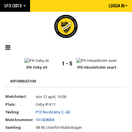
U13 /2013
LOGGA IN
HEM
1 - 5
IFK Osby vit
IFK Hässleholm svart
NYHETER
INFORMATION
KALENDER
Matchstart:
sön 12 april, 10:00
MATCHER
Plats:
Osby IP K11
TRUPPEN
Tävling:
P13 Nordöstra C, vår
Matchnummer:
131428004
KONTAKT
Samling:
08:45, Utanför klubbstugan