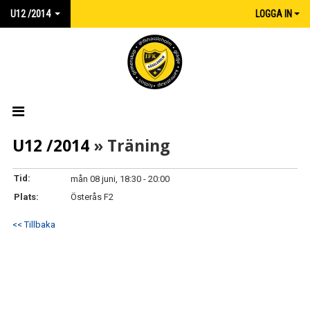
U12 /2014
LOGGA IN
HEM
U12 /2014
» Träning
NYHETER
Tid:
mån 08 juni, 18:30 - 20:00
Plats:
Österås F2
KALENDER
<< Tillbaka
TRUPPEN
MATCHER
KONTAKT