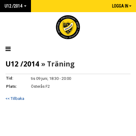
U12 /2014
LOGGA IN
HEM
U12 /2014
» Träning
NYHETER
Tid:
tis 09 juni, 18:30 - 20:00
Plats:
Österås F2
KALENDER
<< Tillbaka
TRUPPEN
MATCHER
KONTAKT