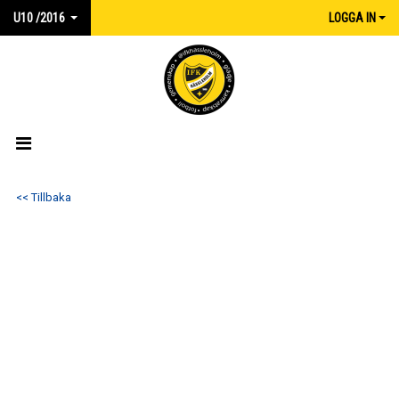
U10 /2016
LOGGA IN
HEM
<< Tillbaka
NYHETER
KALENDER
MATCHER
TRUPPEN
BILDGALLERI