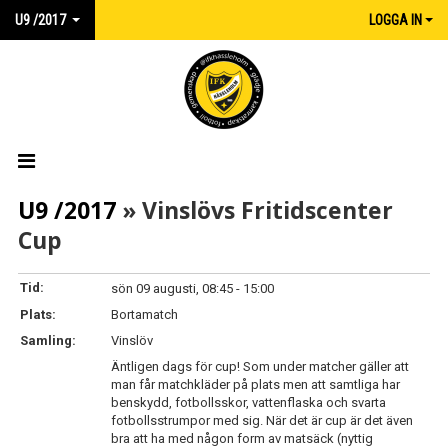
U9 /2017
LOGGA IN
HEM
U9 /2017
» Vinslövs Fritidscenter
Cup
NYHETER
KALENDER
Tid:
sön 09 augusti, 08:45 - 15:00
Plats:
Bortamatch
MATCHER
Samling:
Vinslöv
Äntligen dags för cup! Som under matcher gäller att
TRUPPEN
man får matchkläder på plats men att samtliga har
benskydd, fotbollsskor, vattenflaska och svarta
DOKUMENT
fotbollsstrumpor med sig. När det är cup är det även
bra att ha med någon form av matsäck (nyttig