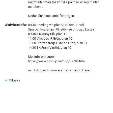
mat/mellanmål) för att fylla på med energi mellan
BILDGALLERI
matcherna.
KONTAKT
Nedan finns schemat för dagen:
Aktivitetsinfo:
08:45 Samling vid plan 9, 10 och 11 vid
Sparbanksarenan i Vinslöv (se bifogad karta)
09:30 IFK Osby Blå, plan 11
11:00 Vinslövs IF Grön, plan 10
13:00 Staffanstorps United Grön, plan 11
14:30 BK Fram Vinröd, plan 10
Mer info om cupen:
https://www.procup.se/cup/39795.htm
och bifogad fil som är info från anordnare.
<< Tillbaka