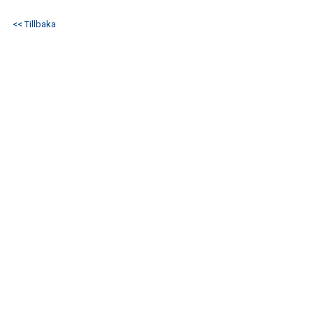
BILDGALLERI
<< Tillbaka
KONTAKT