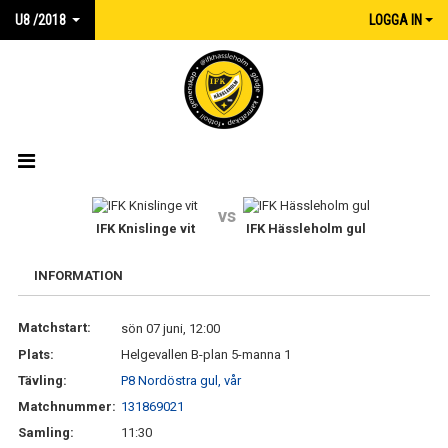
U8 /2018
LOGGA IN
HEM
vs
IFK Knislinge vit
IFK Hässleholm gul
NYHETER
INFORMATION
KALENDER
Matchstart:
sön 07 juni, 12:00
MATCHER
Plats:
Helgevallen B-plan 5-manna 1
TRUPPEN
Tävling:
P8 Nordöstra gul, vår
Matchnummer:
131869021
DOKUMENT
Samling:
11:30