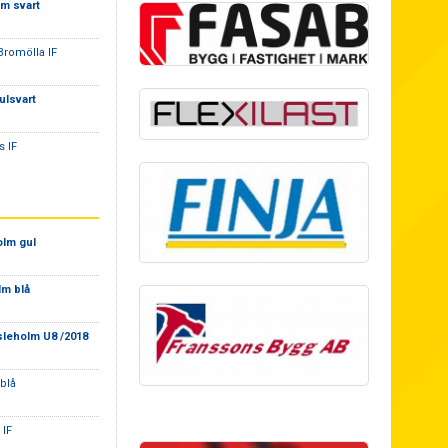
m svart
 Bromölla IF
ulsvart
s IF
olm gul
lm blå
sleholm U8 /2018
 blå
 IF