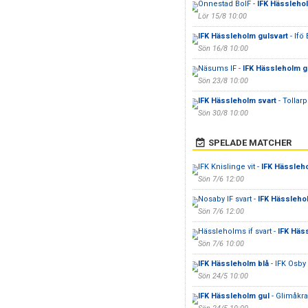
Önnestad BoIF -
IFK Hässlehol
Lör 15/8 10:00
IFK Hässleholm gulsvart
- Ifö
Sön 16/8 10:00
Näsums IF -
IFK Hässleholm g
Sön 23/8 10:00
IFK Hässleholm svart
- Tollarp
Sön 30/8 10:00
SPELADE MATCHER
IFK Knislinge vit -
IFK Hässleh
Sön 7/6 12:00
Nosaby IF svart -
IFK Hässleho
Sön 7/6 12:00
Hässleholms if svart -
IFK Häs
Sön 7/6 10:00
IFK Hässleholm blå
- IFK Osby
Sön 24/5 10:00
IFK Hässleholm gul
- Glimåkra