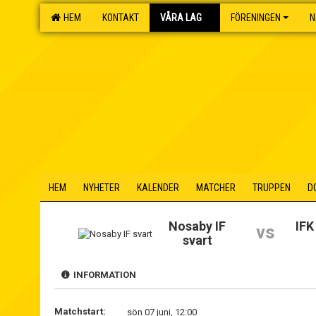
HEM
KONTAKT
VÅRA LAG
FÖRENINGEN
N
HEM
NYHETER
KALENDER
MATCHER
TRUPPEN
D
Nosaby IF
IFK
vs
svart
INFORMATION
Matchstart:
sön 07 juni, 12:00