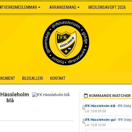
ÄTVERKSMEDLEMMAR
ARRANGEMANG
MEDLEMSAVGIFT 2026
OKUMENT
BILDGALLERI
KONTAKT
 Hässleholm
KOMMANDE MATCHER
blå
IFK Hässleholm blå
- IFK Osby
Lör 15/8 09:00
IFK Hässleholm gul
- IFK Osby 
Lör 15/8 10:00