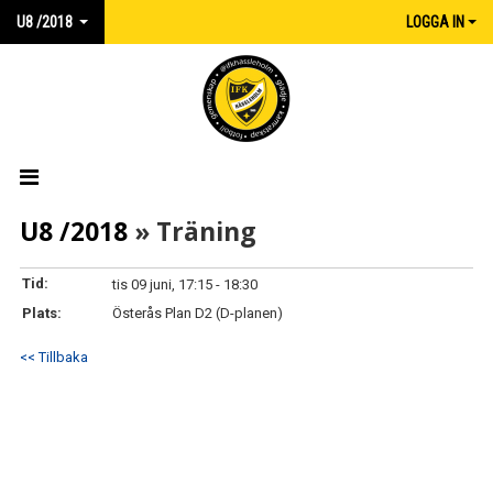
U8 /2018
LOGGA IN
HEM
U8 /2018
» Träning
NYHETER
Tid:
tis 09 juni, 17:15 - 18:30
Plats:
Österås Plan D2 (D-planen)
KALENDER
<< Tillbaka
MATCHER
TRUPPEN
DOKUMENT