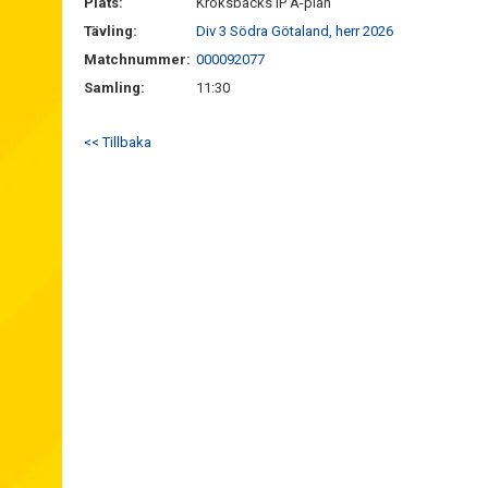
Plats:
Kroksbäcks IP A-plan
Tävling:
Div 3 Södra Götaland, herr 2026
Matchnummer:
000092077
Samling:
11:30
<< Tillbaka