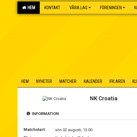
HEM
KONTAKT
VÅRA LAG
FÖRENINGEN
N
HEM
NYHETER
MATCHER
KALENDER
IFK:AREN
KL
NK Croatia
INFORMATION
Matchstart:
sön 02 augusti, 13:00