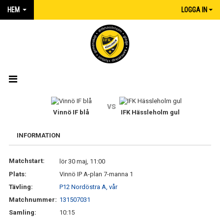
HEM
LOGGA IN
HEM
vs
Vinnö IF blå
IFK Hässleholm gul
NYHETER
INFORMATION
MATCHER
Matchstart:
lör 30 maj, 11:00
KALENDER
Plats:
Vinnö IP A-plan 7-manna 1
IFK:AREN
Tävling:
P12 Nordöstra A, vår
Matchnummer:
131507031
KLUBBSHOP INTERSPORT
Samling:
10:15