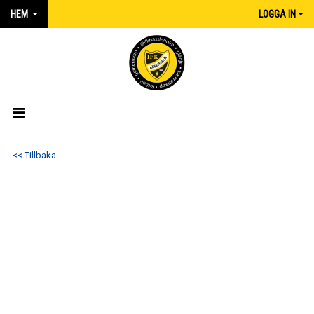
HEM
LOGGA IN
HEM
<< Tillbaka
NYHETER
MATCHER
KALENDER
IFK:AREN
KLUBBSHOP INTERSPORT