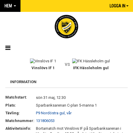
HEM
LOGGA IN
HEM
vs
Vinslövs IF 1
IFK Hässleholm gul
NYHETER
INFORMATION
MATCHER
Matchstart:
sön 31 maj, 12:30
KALENDER
Plats:
Sparbanksarenan C-plan 5-manna 1
IFK:AREN
Tävling:
P9 Nordöstra gul, vår
Matchnummer:
131806053
KLUBBSHOP INTERSPORT
Aktivitetsinfo:
Bortamatch mot Vinslövs IF på Sparbanksarenan i