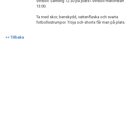
Vinslöv. Samling 12:30 på plats i Vinslöv matchstart
IFK GER TILLBAKA
13:00.
50/50 LOTTERIET
Ta med skor, benskydd, vattenflaska och svarta
fotbollsstrumpor. Tröja och shorts får man på plats.
IFK TIPSET 2026
<< Tillbaka
VM-TIPSET 2026