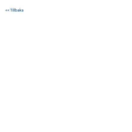
IFK GER TILLBAKA
<< Tillbaka
50/50 LOTTERIET
IFK TIPSET 2026
VM-TIPSET 2026