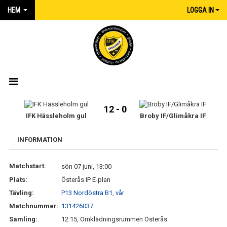
HEM
LOGGA IN
HEM
12 - 0
IFK Hässleholm gul
Broby IF/Glimåkra IF
NYHETER
INFORMATION
MATCHER
Matchstart:
sön 07 juni, 13:00
KALENDER
Plats:
Österås IP E-plan
IFK:AREN
Tävling:
P13 Nordöstra B1, vår
Matchnummer:
131426037
KLUBBSHOP INTERSPORT
Samling:
12:15, Omklädningsrummen Österås