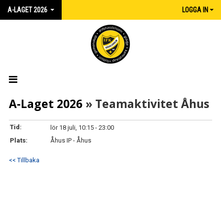
A-LAGET 2026
LOGGA IN
HEM
A-Laget 2026
» Teamaktivitet Åhus
NYHETER
Tid:
lör 18 juli, 10:15 - 23:00
Plats:
Åhus IP - Åhus
KALENDER
<< Tillbaka
MATCHER
TRUPPEN
BILDGALLERI