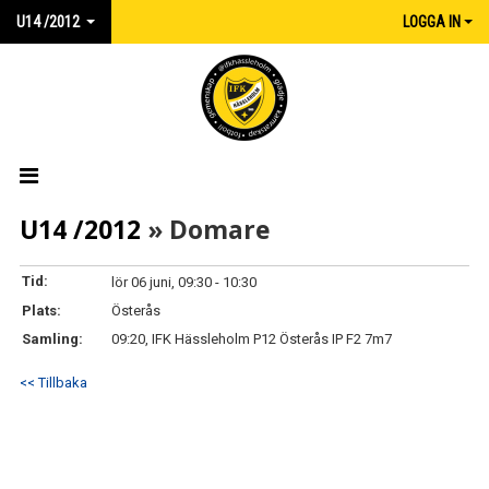
U14 /2012
LOGGA IN
HEM
U14 /2012
» Domare
NYHETER
Tid:
lör 06 juni, 09:30 - 10:30
Plats:
Österås
KALENDER
Samling:
09:20, IFK Hässleholm P12 Österås IP F2 7m7
TRUPPEN
<< Tillbaka
MATCHER
KONTAKT