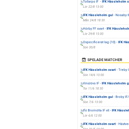
Tollarps IF -
IFK Hässleholm s
Lör 22/8 13:00
IFK Hässleholm gul
- Nosaby IF
Mån 24/8 18:30
Hörby FF svart -
IFK Hässlehol
Lör 29/8 15:00
Ospecificerat lag (10) -
IFK Hä
Sön 30/8
SPELADE MATCHER
IFK Hässleholm svart
- Treby 
Sön 14/6 13:00
Vinslövs IF -
IFK Hässleholm g
Tor 11/6 18:30
IFK Hässleholm gul
- Broby IF
Sön 7/6 13:00
Ifö Bromölla IF vit -
IFK Hässle
Lör 6/6 12:00
IFK Hässleholm svart
- Hästve