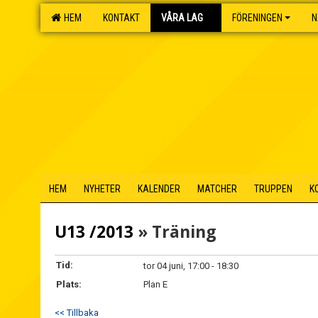
HEM
KONTAKT
VÅRA LAG
FÖRENINGEN
N
HEM
NYHETER
KALENDER
MATCHER
TRUPPEN
K
U13 /2013
» Träning
Tid:
tor 04 juni, 17:00 - 18:30
Plats:
Plan E
<< Tillbaka