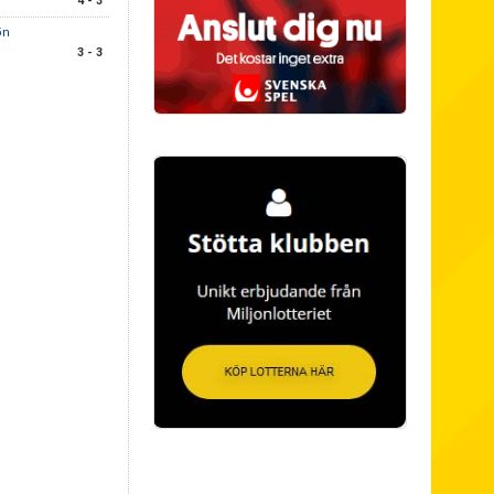
4 - 3
ön
3 - 3