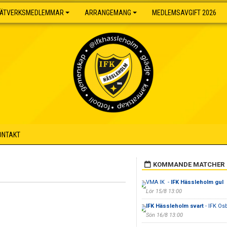
ÄTVERKSMEDLEMMAR
ARRANGEMANG
MEDLEMSAVGIFT 2026
ONTAKT
KOMMANDE MATCHER
VMA IK -
IFK Hässleholm gul
Lör 15/8 13:00
IFK Hässleholm svart
- IFK Osb
Sön 16/8 13:00