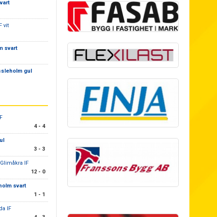
vart
 vit
m svart
ssleholm gul
IF
4 - 4
ul
3 - 3
/Glimåkra IF
12 - 0
holm svart
1 - 1
da IF