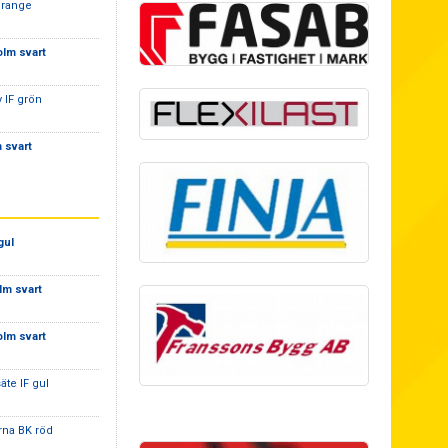
orange
olm svart
 IF grön
 svart
gul
lm svart
olm svart
äte IF gul
rna BK röd