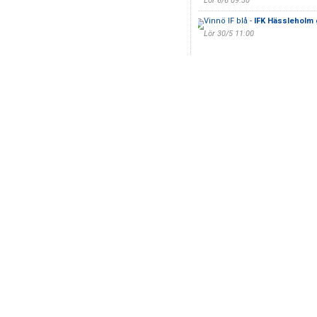
Lör 6/6 09:30
Vinnö IF blå -
IFK Hässleholm 
Lör 30/5 11:00