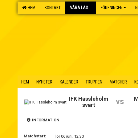
HEM
KONTAKT
VÅRA LAG
FÖRENINGEN
N
HEM
NYHETER
KALENDER
TRUPPEN
MATCHER
K
IFK Hässleholm
M
vs
svart
INFORMATION
Matchstart:
lör 06 juni, 12:30