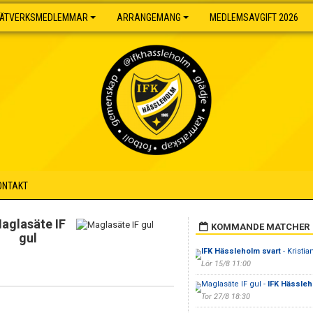
ÄTVERKSMEDLEMMAR
ARRANGEMANG
MEDLEMSAVGIFT 2026
ONTAKT
aglasäte IF
KOMMANDE MATCHER
gul
IFK Hässleholm svart
- Kristia
Lör 15/8 11:00
Maglasäte IF gul -
IFK Hässleh
Tor 27/8 18:30