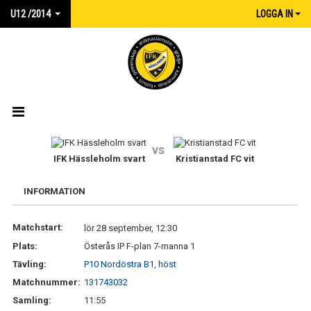
U12 /2014
LOGGA IN
HEM
vs
IFK Hässleholm svart
Kristianstad FC vit
NYHETER
INFORMATION
KALENDER
Matchstart:
lör 28 september, 12:30
TRUPPEN
Plats:
Österås IP F-plan 7-manna 1
MATCHER
Tävling:
P10 Nordöstra B1, höst
Matchnummer:
131743032
KONTAKT
Samling:
11:55