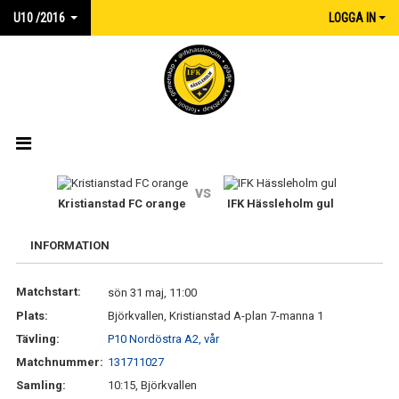
U10 /2016
LOGGA IN
HEM
vs
Kristianstad FC orange
IFK Hässleholm gul
NYHETER
INFORMATION
KALENDER
Matchstart:
sön 31 maj, 11:00
MATCHER
Plats:
Björkvallen, Kristianstad A-plan 7-manna 1
TRUPPEN
Tävling:
P10 Nordöstra A2, vår
Matchnummer:
131711027
BILDGALLERI
Samling:
10:15, Björkvallen