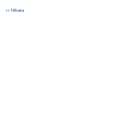
DOKUMENT
<< Tillbaka
KONTAKT