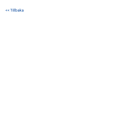
DOKUMENT
<< Tillbaka
KONTAKT