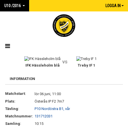
U10 /2016
LOGGA IN
HEM
vs
IFK Hässleholm blå
Treby IF 1
NYHETER
INFORMATION
KALENDER
Matchstart:
lör 06 juni, 11:00
MATCHER
Plats:
Österås IP F2 7m7
TRUPPEN
Tävling:
P10 Nordöstra B1, vår
Matchnummer:
131712031
BILDGALLERI
Samling:
10:15