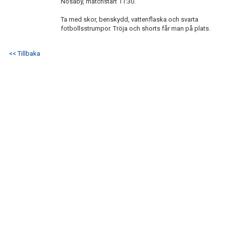
Nosaby, matchstart 11:30.
BILDGALLERI
Ta med skor, benskydd, vattenflaska och svarta
KONTAKT
fotbollsstrumpor. Tröja och shorts får man på plats.
<< Tillbaka