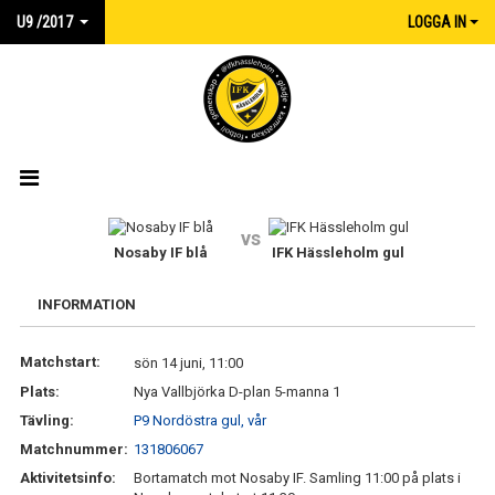
U9 /2017
LOGGA IN
HEM
vs
Nosaby IF blå
IFK Hässleholm gul
NYHETER
INFORMATION
KALENDER
Matchstart:
sön 14 juni, 11:00
MATCHER
Plats:
Nya Vallbjörka D-plan 5-manna 1
TRUPPEN
Tävling:
P9 Nordöstra gul, vår
Matchnummer:
131806067
DOKUMENT
Aktivitetsinfo:
Bortamatch mot Nosaby IF. Samling 11:00 på plats i