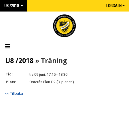
U8 /2018
LOGGA IN
HEM
U8 /2018
» Träning
NYHETER
Tid:
tis 09 juni, 17:15 - 18:30
Plats:
Österås Plan D2 (D-planen)
KALENDER
<< Tillbaka
MATCHER
TRUPPEN
DOKUMENT