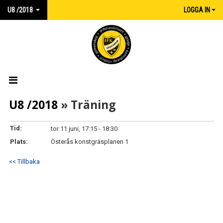
U8 /2018
LOGGA IN
HEM
U8 /2018
» Träning
NYHETER
Tid:
tor 11 juni, 17:15 - 18:30
Plats:
Österås konstgräsplanen 1
KALENDER
<< Tillbaka
MATCHER
TRUPPEN
DOKUMENT