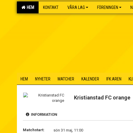
HEM
KONTAKT
VÅRA LAG
FÖRENINGEN
N
HEM
NYHETER
MATCHER
KALENDER
IFK:AREN
KL
Kristianstad FC orange
INFORMATION
Matchstart:
sön 31 maj, 11:00