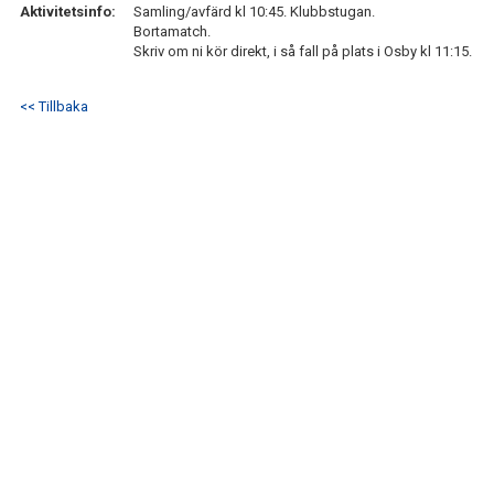
Aktivitetsinfo:
IFK GER TILLBAKA
Samling/avfärd kl 10:45. Klubbstugan.
Bortamatch.
Skriv om ni kör direkt, i så fall på plats i Osby kl 11:15.
50/50 LOTTERIET
<< Tillbaka
IFK TIPSET 2026
VM-TIPSET 2026