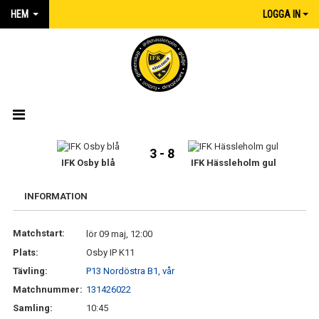
HEM
LOGGA IN
HEM
3 - 8
IFK Osby blå
IFK Hässleholm gul
NYHETER
INFORMATION
MATCHER
Matchstart:
lör 09 maj, 12:00
KALENDER
Plats:
Osby IP K11
IFK:AREN
Tävling:
P13 Nordöstra B1, vår
Matchnummer:
131426022
KLUBBSHOP INTERSPORT
Samling:
10:45