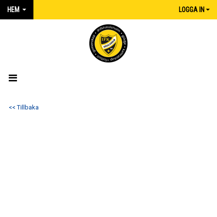
HEM
LOGGA IN
HEM
<< Tillbaka
NYHETER
MATCHER
KALENDER
IFK:AREN
KLUBBSHOP INTERSPORT