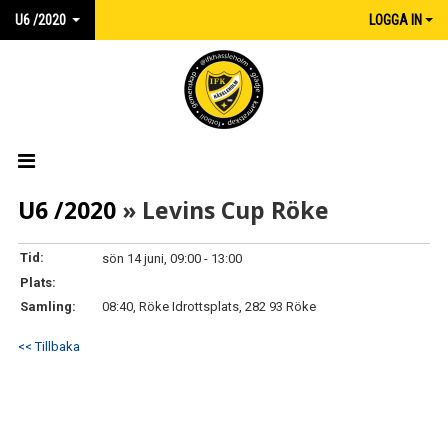
U6 /2020
LOGGA IN
HEM
U6 /2020
» Levins Cup Röke
NYHETER
Tid:
sön 14 juni, 09:00 - 13:00
Plats:
KALENDER
Samling:
08:40, Röke Idrottsplats, 282 93 Röke
MATCHER
<< Tillbaka
TRUPPEN
BILDGALLERI