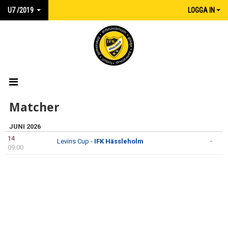
U7 /2019
LOGGA IN
HEM
Matcher
NYHETER
JUNI 2026
14
Levins Cup -
IFK Hässleholm
-
KALENDER
09:00
MATCHER
TRUPPEN
BILDGALLERI