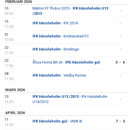
FEBRUARI 2026
15
Malmö FF flickor 2013 -
IFK Hässleholm U13
-
09:30
/2013
15
IFK Hässleholm
- IFK 2014
-
17:00
21
IFK Hässleholm
- Kristianstad FC
-
10:30
22
IFK Hässleholm
- Knislinge
-
11:30
22
Åhus Horna BK vit -
IFK Hässleholm gul
3 - 6
17:00
28
IFK Hässleholm
- Vedby Rönne
-
11:30
MARS 2026
13
IFK Hässleholm U13 /2013
- IFk Hässleholm
-
16:30
U14/2012
APRIL 2026
11
IFK Hässleholm gul
- VMA IK
7 - 3
13:00