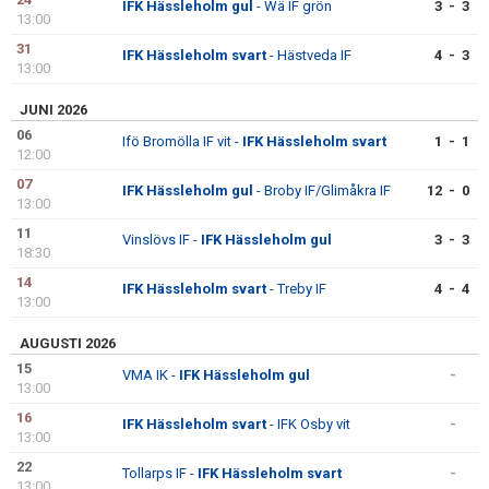
IFK Hässleholm gul
- Wä IF grön
3 - 3
13:00
31
IFK Hässleholm svart
- Hästveda IF
4 - 3
13:00
JUNI 2026
06
Ifö Bromölla IF vit -
IFK Hässleholm svart
1 - 1
12:00
07
IFK Hässleholm gul
- Broby IF/Glimåkra IF
12 - 0
13:00
11
Vinslövs IF -
IFK Hässleholm gul
3 - 3
18:30
14
IFK Hässleholm svart
- Treby IF
4 - 4
13:00
AUGUSTI 2026
15
VMA IK -
IFK Hässleholm gul
-
13:00
16
IFK Hässleholm svart
- IFK Osby vit
-
13:00
22
Tollarps IF -
IFK Hässleholm svart
-
13:00