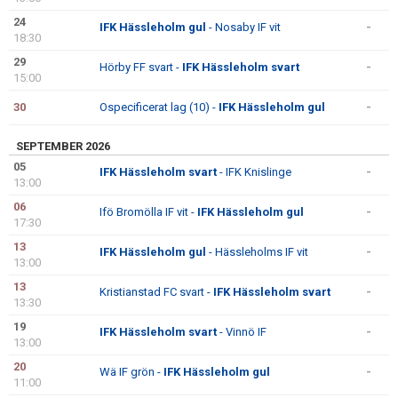
24
IFK Hässleholm gul
- Nosaby IF vit
-
18:30
29
Hörby FF svart -
IFK Hässleholm svart
-
15:00
30
Ospecificerat lag (10) -
IFK Hässleholm gul
-
SEPTEMBER 2026
05
IFK Hässleholm svart
- IFK Knislinge
-
13:00
06
Ifö Bromölla IF vit -
IFK Hässleholm gul
-
17:30
13
IFK Hässleholm gul
- Hässleholms IF vit
-
13:00
13
Kristianstad FC svart -
IFK Hässleholm svart
-
13:30
19
IFK Hässleholm svart
- Vinnö IF
-
13:00
20
Wä IF grön -
IFK Hässleholm gul
-
11:00