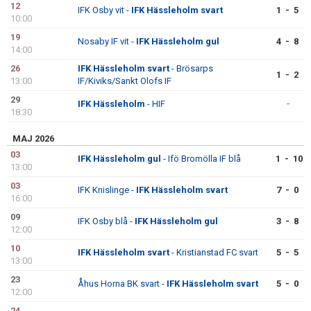
12
IFK Osby vit -
IFK Hässleholm svart
1 - 5
10:00
19
Nosaby IF vit -
IFK Hässleholm gul
4 - 8
14:00
26
IFK Hässleholm svart
- Brösarps
1 - 2
13:00
IF/Kiviks/Sankt Olofs IF
29
IFK Hässleholm
- HIF
-
18:30
MAJ 2026
03
IFK Hässleholm gul
- Ifö Bromölla IF blå
1 - 10
13:00
03
IFK Knislinge -
IFK Hässleholm svart
7 - 0
16:00
09
IFK Osby blå -
IFK Hässleholm gul
3 - 8
12:00
10
IFK Hässleholm svart
- Kristianstad FC svart
5 - 5
13:00
23
Åhus Horna BK svart -
IFK Hässleholm svart
5 - 0
12:00
24