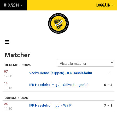
U13 /2013
LOGGA IN
HEM
Matcher
NYHETER
DECEMBER 2025
07
Vedby-Rönne (Klippan) -
IFK Hässleholm
-
KALENDER
12:00
14
IFK Hässleholm gul
- Sölvesborgs GIF
6 - 4
MATCHER
13:15
TRUPPEN
JANUARI 2026
25
IFK Hässleholm gul
- Wä IF
7 - 1
11:30
KONTAKT