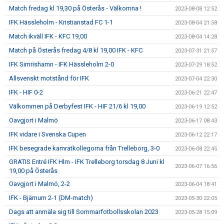
Match fredag kl 19,30 på Österås - Välkomna !
2023-08-08 12:52
IFK Hässleholm - Kristianstad FC 1-1
2023-08-04 21:58
Match ikväll IFK - KFC 19,00
2023-08-04 14:28
Match på Österås fredag 4/8 kl 19,00 IFK - KFC
2023-07-31 21:57
IFK Simrishamn - IFK Hässleholm 2-0
2023-07-29 18:52
Allsvenskt motstånd för IFK
2023-07-04 22:30
IFK - HIF 0-2
2023-06-21 22:47
Välkommen på Derbyfest IFK - HIF 21/6 kl 19,00
2023-06-19 12:52
Oavgjort i Malmö
2023-06-17 08:43
IFK vidare i Svenska Cupen
2023-06-12 22:17
IFK besegrade kamratkollegorna från Trelleborg, 3-0
2023-06-08 22:45
GRATIS Entré IFK Hlm - IFK Trelleborg torsdag 8 Juni kl
2023-06-07 16:56
19,00 på Österås
Oavgjort i Malmö, 2-2
2023-06-04 18:41
IFK - Bjärnum 2-1 (DM-match)
2023-05-30 22:05
Dags att anmäla sig till Sommarfotbollsskolan 2023
2023-05-28 15:09