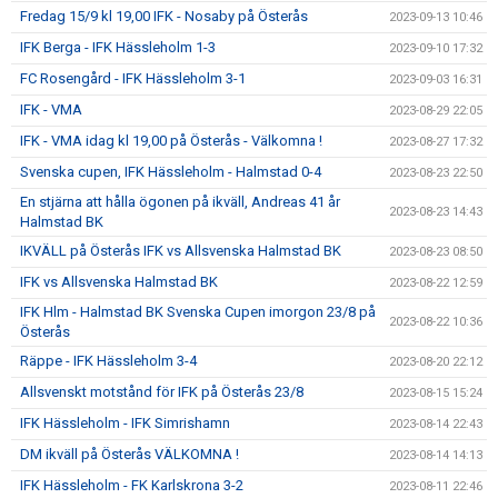
Fredag 15/9 kl 19,00 IFK - Nosaby på Österås
2023-09-13 10:46
IFK Berga - IFK Hässleholm 1-3
2023-09-10 17:32
FC Rosengård - IFK Hässleholm 3-1
2023-09-03 16:31
IFK - VMA
2023-08-29 22:05
IFK - VMA idag kl 19,00 på Österås - Välkomna !
2023-08-27 17:32
Svenska cupen, IFK Hässleholm - Halmstad 0-4
2023-08-23 22:50
En stjärna att hålla ögonen på ikväll, Andreas 41 år
2023-08-23 14:43
Halmstad BK
IKVÄLL på Österås IFK vs Allsvenska Halmstad BK
2023-08-23 08:50
IFK vs Allsvenska Halmstad BK
2023-08-22 12:59
IFK Hlm - Halmstad BK Svenska Cupen imorgon 23/8 på
2023-08-22 10:36
Österås
Räppe - IFK Hässleholm 3-4
2023-08-20 22:12
Allsvenskt motstånd för IFK på Österås 23/8
2023-08-15 15:24
IFK Hässleholm - IFK Simrishamn
2023-08-14 22:43
DM ikväll på Österås VÄLKOMNA !
2023-08-14 14:13
IFK Hässleholm - FK Karlskrona 3-2
2023-08-11 22:46