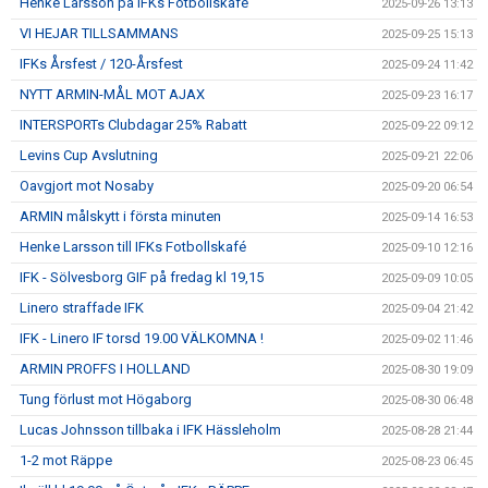
Henke Larsson på IFKs Fotbollskafé
2025-09-26 13:13
VI HEJAR TILLSAMMANS
2025-09-25 15:13
IFKs Årsfest / 120-Årsfest
2025-09-24 11:42
NYTT ARMIN-MÅL MOT AJAX
2025-09-23 16:17
INTERSPORTs Clubdagar 25% Rabatt
2025-09-22 09:12
Levins Cup Avslutning
2025-09-21 22:06
Oavgjort mot Nosaby
2025-09-20 06:54
ARMIN målskytt i första minuten
2025-09-14 16:53
Henke Larsson till IFKs Fotbollskafé
2025-09-10 12:16
IFK - Sölvesborg GIF på fredag kl 19,15
2025-09-09 10:05
Linero straffade IFK
2025-09-04 21:42
IFK - Linero IF torsd 19.00 VÄLKOMNA !
2025-09-02 11:46
ARMIN PROFFS I HOLLAND
2025-08-30 19:09
Tung förlust mot Högaborg
2025-08-30 06:48
Lucas Johnsson tillbaka i IFK Hässleholm
2025-08-28 21:44
1-2 mot Räppe
2025-08-23 06:45