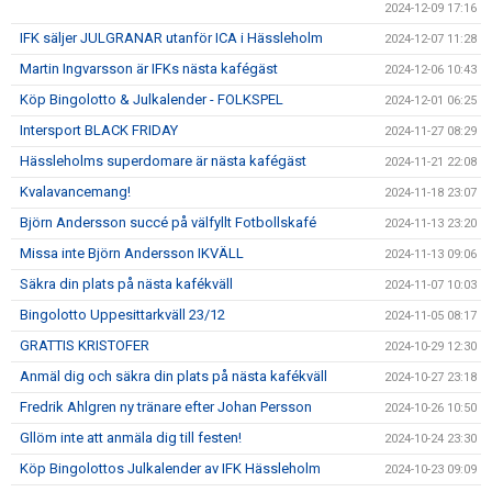
2024-12-09 17:16
IFK säljer JULGRANAR utanför ICA i Hässleholm
2024-12-07 11:28
Martin Ingvarsson är IFKs nästa kafégäst
2024-12-06 10:43
Köp Bingolotto & Julkalender - FOLKSPEL
2024-12-01 06:25
Intersport BLACK FRIDAY
2024-11-27 08:29
Hässleholms superdomare är nästa kafégäst
2024-11-21 22:08
Kvalavancemang!
2024-11-18 23:07
Björn Andersson succé på välfyllt Fotbollskafé
2024-11-13 23:20
Missa inte Björn Andersson IKVÄLL
2024-11-13 09:06
Säkra din plats på nästa kafékväll
2024-11-07 10:03
Bingolotto Uppesittarkväll 23/12
2024-11-05 08:17
GRATTIS KRISTOFER
2024-10-29 12:30
Anmäl dig och säkra din plats på nästa kafékväll
2024-10-27 23:18
Fredrik Ahlgren ny tränare efter Johan Persson
2024-10-26 10:50
Gllöm inte att anmäla dig till festen!
2024-10-24 23:30
Köp Bingolottos Julkalender av IFK Hässleholm
2024-10-23 09:09