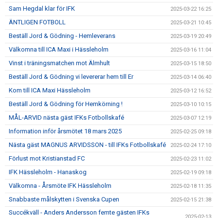
Sam Hegdal klar för IFK
2025-03-22 16:25
ÄNTLIGEN FOTBOLL
2025-03-21 10:45
Beställ Jord & Gödning - Hemleverans
2025-03-19 20:49
Välkomna till ICA Maxi i Hässleholm
2025-03-16 11:04
Vinst i träningsmatchen mot Älmhult
2025-03-15 18:50
Beställ Jord & Gödning vi levererar hem till Er
2025-03-14 06:40
Kom till ICA Maxi Hässleholm
2025-03-12 16:52
Beställ Jord & Gödning för Hemkörning !
2025-03-10 10:15
MÅL-ARVID nästa gäst IFKs Fotbollskafé
2025-03-07 12:19
Information inför årsmötet 18 mars 2025
2025-02-25 09:18
Nästa gäst MAGNUS ARVIDSSON - till IFKs Fotbollskafé
2025-02-24 17:10
Förlust mot Kristianstad FC
2025-02-23 11:02
IFK Hässleholm - Hanaskog
2025-02-19 09:18
Välkomna - Årsmöte IFK Hässleholm
2025-02-18 11:35
Snabbaste målskytten i Svenska Cupen
2025-02-15 21:38
Succékväll - Anders Andersson femte gästen IFKs
2025-02-13