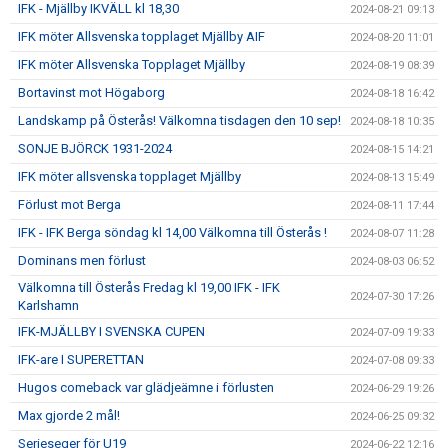
IFK - Mjällby IKVÄLL kl 18,30
2024-08-21 09:13
IFK möter Allsvenska topplaget Mjällby AIF
2024-08-20 11:01
IFK möter Allsvenska Topplaget Mjällby
2024-08-19 08:39
Bortavinst mot Högaborg
2024-08-18 16:42
Landskamp på Österås! Välkomna tisdagen den 10 sep!
2024-08-18 10:35
SONJE BJÖRCK 1931-2024
2024-08-15 14:21
IFK möter allsvenska topplaget Mjällby
2024-08-13 15:49
Förlust mot Berga
2024-08-11 17:44
IFK - IFK Berga söndag kl 14,00 Välkomna till Österås !
2024-08-07 11:28
Dominans men förlust
2024-08-03 06:52
Välkomna till Österås Fredag kl 19,00 IFK - IFK
2024-07-30 17:26
Karlshamn
IFK-MJÄLLBY I SVENSKA CUPEN
2024-07-09 19:33
IFK-are I SUPERETTAN
2024-07-08 09:33
Hugos comeback var glädjeämne i förlusten
2024-06-29 19:26
Max gjorde 2 mål!
2024-06-25 09:32
Serieseger för U19
2024-06-22 12:16