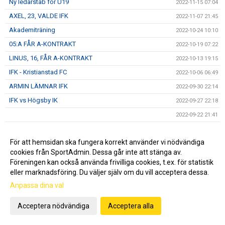
Ny ledarstab för U19
2022-11-15 07:04
AXEL, 23, VALDE IFK
2022-11-07 21:45
Akademiträning
2022-10-24 10:10
05:A FÅR A-KONTRAKT
2022-10-19 07:22
LINUS, 16, FÅR A-KONTRAKT
2022-10-13 19:15
IFK - Kristianstad FC
2022-10-06 06:49
ARMIN LÄMNAR IFK
2022-09-30 22:14
IFK vs Högsby IK
2022-09-27 22:18
2022-09-22 21:41
IFK - Räppe GOIF
2022-09-15 13:40
För att hemsidan ska fungera korrekt använder vi nödvändiga
DM, IFK- IFK Simrishamn 2-5 (0-2)
2022-09-14 06:04
cookies från SportAdmin. Dessa går inte att stänga av.
LEVINS CUP EN SUCCÉ
2022-09-11 15:40
Föreningen kan också använda frivilliga cookies, t.ex. för statistik
IFK - FK Karlskrona
2022-09-09 16:15
eller marknadsföring. Du väljer själv om du vill acceptera dessa.
ISAAC HAR FÖRLÄNGT
Anpassa dina val
2022-09-07 14:55
IFK - FK Karlskrona
2022-09-07 08:48
Acceptera nödvändiga
Acceptera alla
OLLE HAR FÖRLÄNGT
2022-09-01 19:07