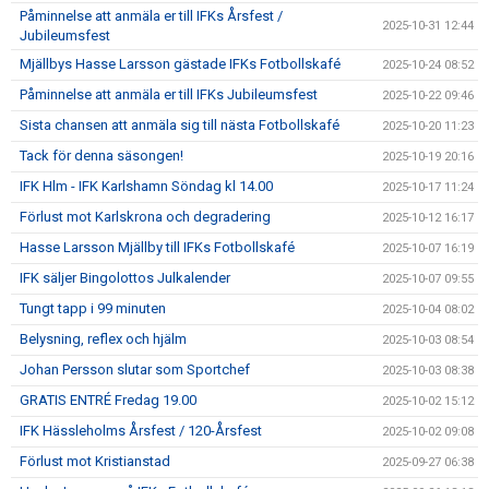
Påminnelse att anmäla er till IFKs Årsfest /
2025-10-31 12:44
Jubileumsfest
Mjällbys Hasse Larsson gästade IFKs Fotbollskafé
2025-10-24 08:52
Påminnelse att anmäla er till IFKs Jubileumsfest
2025-10-22 09:46
Sista chansen att anmäla sig till nästa Fotbollskafé
2025-10-20 11:23
Tack för denna säsongen!
2025-10-19 20:16
IFK Hlm - IFK Karlshamn Söndag kl 14.00
2025-10-17 11:24
Förlust mot Karlskrona och degradering
2025-10-12 16:17
Hasse Larsson Mjällby till IFKs Fotbollskafé
2025-10-07 16:19
IFK säljer Bingolottos Julkalender
2025-10-07 09:55
Tungt tapp i 99 minuten
2025-10-04 08:02
Belysning, reflex och hjälm
2025-10-03 08:54
Johan Persson slutar som Sportchef
2025-10-03 08:38
GRATIS ENTRÉ Fredag 19.00
2025-10-02 15:12
IFK Hässleholms Årsfest / 120-Årsfest
2025-10-02 09:08
Förlust mot Kristianstad
2025-09-27 06:38