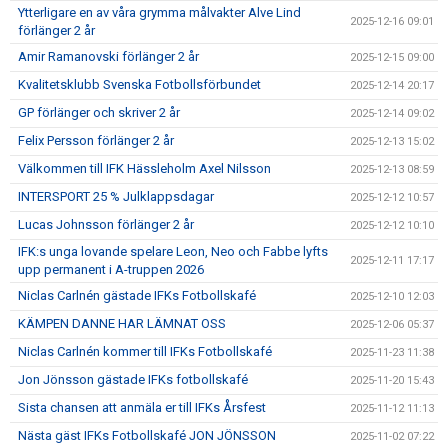
Ytterligare en av våra grymma målvakter Alve Lind
2025-12-16 09:01
förlänger 2 år
Amir Ramanovski förlänger 2 år
2025-12-15 09:00
Kvalitetsklubb Svenska Fotbollsförbundet
2025-12-14 20:17
GP förlänger och skriver 2 år
2025-12-14 09:02
Felix Persson förlänger 2 år
2025-12-13 15:02
Välkommen till IFK Hässleholm Axel Nilsson
2025-12-13 08:59
INTERSPORT 25 % Julklappsdagar
2025-12-12 10:57
Lucas Johnsson förlänger 2 år
2025-12-12 10:10
IFK:s unga lovande spelare Leon, Neo och Fabbe lyfts
2025-12-11 17:17
upp permanent i A-truppen 2026
Niclas Carlnén gästade IFKs Fotbollskafé
2025-12-10 12:03
KÄMPEN DANNE HAR LÄMNAT OSS
2025-12-06 05:37
Niclas Carlnén kommer till IFKs Fotbollskafé
2025-11-23 11:38
Jon Jönsson gästade IFKs fotbollskafé
2025-11-20 15:43
Sista chansen att anmäla er till IFKs Årsfest
2025-11-12 11:13
Nästa gäst IFKs Fotbollskafé JON JÖNSSON
2025-11-02 07:22