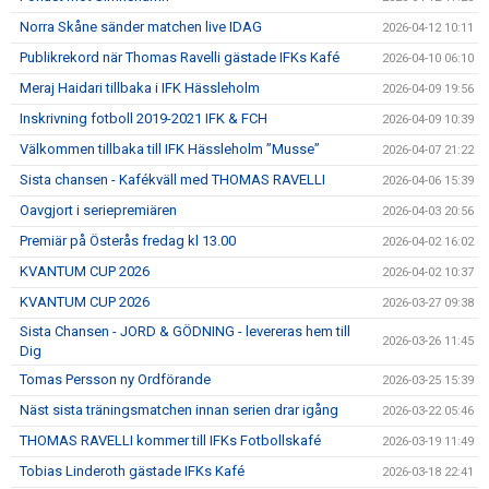
Norra Skåne sänder matchen live IDAG
2026-04-12 10:11
Publikrekord när Thomas Ravelli gästade IFKs Kafé
2026-04-10 06:10
Meraj Haidari tillbaka i IFK Hässleholm
2026-04-09 19:56
Inskrivning fotboll 2019-2021 IFK & FCH
2026-04-09 10:39
Välkommen tillbaka till IFK Hässleholm ”Musse”
2026-04-07 21:22
Sista chansen - Kafékväll med THOMAS RAVELLI
2026-04-06 15:39
Oavgjort i seriepremiären
2026-04-03 20:56
Premiär på Österås fredag kl 13.00
2026-04-02 16:02
KVANTUM CUP 2026
2026-04-02 10:37
KVANTUM CUP 2026
2026-03-27 09:38
Sista Chansen - JORD & GÖDNING - levereras hem till
2026-03-26 11:45
Dig
Tomas Persson ny Ordförande
2026-03-25 15:39
Näst sista träningsmatchen innan serien drar igång
2026-03-22 05:46
THOMAS RAVELLI kommer till IFKs Fotbollskafé
2026-03-19 11:49
Tobias Linderoth gästade IFKs Kafé
2026-03-18 22:41