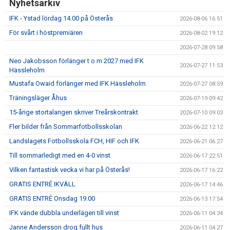
Nyhetsarkiv
IFK - Ystad lördag 14.00 på Österås
2026-08-06 16:51
För svårt i höstpremiären
2026-08-02 19:12
2026-07-28 09:58
Neo Jakobsson förlänger t o m 2027 med IFK
2026-07-27 11:53
Hässleholm
Mustafa Owaid förlänger med IFK Hässleholm
2026-07-27 08:59
Träningsläger Åhus
2026-07-19 09:42
15-årige stortalangen skriver Treårskontrakt
2026-07-10 09:03
Fler bilder från Sommarfotbollsskolan
2026-06-22 12:12
Landslagets Fotbollsskola FCH, HIF och IFK
2026-06-21 06:27
Till sommarledigt med en 4-0 vinst
2026-06-17 22:51
Vilken fantastisk vecka vi har på Österås!
2026-06-17 16:22
GRATIS ENTRÉ IKVÄLL
2026-06-17 14:46
GRATIS ENTRÉ Onsdag 19.00
2026-06-13 17:54
IFK vände dubbla underlägen till vinst
2026-06-11 04:34
Janne Andersson drog fullt hus
2026-06-11 04:27