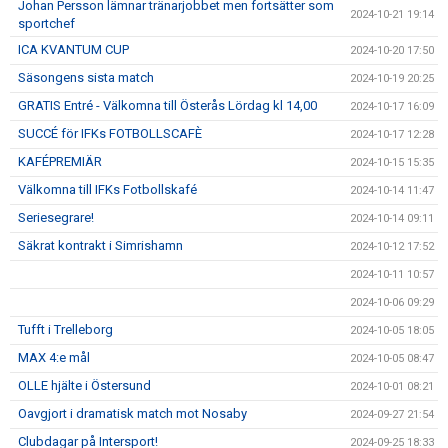
Johan Persson lämnar tränarjobbet men fortsätter som
2024-10-21 19:14
sportchef
ICA KVANTUM CUP
2024-10-20 17:50
Säsongens sista match
2024-10-19 20:25
GRATIS Entré - Välkomna till Österås Lördag kl 14,00
2024-10-17 16:09
SUCCÉ för IFKs FOTBOLLSCAFÈ
2024-10-17 12:28
KAFÉPREMIÄR
2024-10-15 15:35
Välkomna till IFKs Fotbollskafé
2024-10-14 11:47
Seriesegrare!
2024-10-14 09:11
Säkrat kontrakt i Simrishamn
2024-10-12 17:52
2024-10-11 10:57
2024-10-06 09:29
Tufft i Trelleborg
2024-10-05 18:05
MAX 4:e mål
2024-10-05 08:47
OLLE hjälte i Östersund
2024-10-01 08:21
Oavgjort i dramatisk match mot Nosaby
2024-09-27 21:54
Clubdagar på Intersport!
2024-09-25 18:33