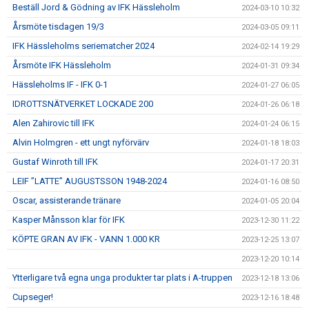
Beställ Jord & Gödning av IFK Hässleholm
2024-03-10 10:32
Årsmöte tisdagen 19/3
2024-03-05 09:11
IFK Hässleholms seriematcher 2024
2024-02-14 19:29
Årsmöte IFK Hässleholm
2024-01-31 09:34
Hässleholms IF - IFK 0-1
2024-01-27 06:05
IDROTTSNÄTVERKET LOCKADE 200
2024-01-26 06:18
Alen Zahirovic till IFK
2024-01-24 06:15
Alvin Holmgren - ett ungt nyförvärv
2024-01-18 18:03
Gustaf Winroth till IFK
2024-01-17 20:31
LEIF ”LATTE” AUGUSTSSON 1948-2024
2024-01-16 08:50
Oscar, assisterande tränare
2024-01-05 20:04
Kasper Månsson klar för IFK
2023-12-30 11:22
KÖPTE GRAN AV IFK - VANN 1.000 KR
2023-12-25 13:07
2023-12-20 10:14
Ytterligare två egna unga produkter tar plats i A-truppen
2023-12-18 13:06
Cupseger!
2023-12-16 18:48