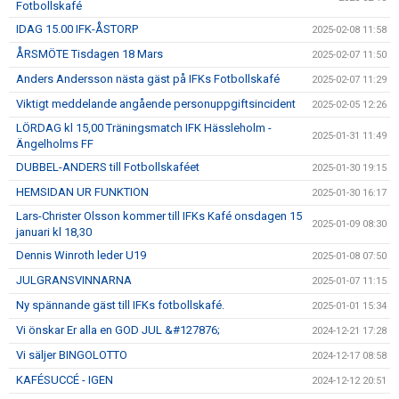
Fotbollskafé
IDAG 15.00 IFK-ÅSTORP
2025-02-08 11:58
ÅRSMÖTE Tisdagen 18 Mars
2025-02-07 11:50
Anders Andersson nästa gäst på IFKs Fotbollskafé
2025-02-07 11:29
Viktigt meddelande angående personuppgiftsincident
2025-02-05 12:26
LÖRDAG kl 15,00 Träningsmatch IFK Hässleholm -
2025-01-31 11:49
Ängelholms FF
DUBBEL-ANDERS till Fotbollskaféet
2025-01-30 19:15
HEMSIDAN UR FUNKTION
2025-01-30 16:17
Lars-Christer Olsson kommer till IFKs Kafé onsdagen 15
2025-01-09 08:30
januari kl 18,30
Dennis Winroth leder U19
2025-01-08 07:50
JULGRANSVINNARNA
2025-01-07 11:15
Ny spännande gäst till IFKs fotbollskafé.
2025-01-01 15:34
Vi önskar Er alla en GOD JUL &#127876;
2024-12-21 17:28
Vi säljer BINGOLOTTO
2024-12-17 08:58
KAFÉSUCCÉ - IGEN
2024-12-12 20:51