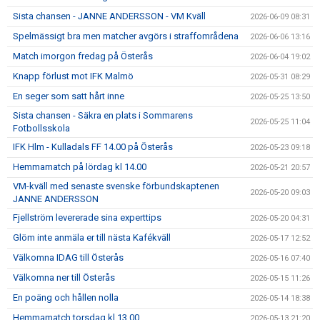
Sista chansen - JANNE ANDERSSON - VM Kväll
2026-06-09 08:31
Spelmässigt bra men matcher avgörs i straffområdena
2026-06-06 13:16
Match imorgon fredag på Österås
2026-06-04 19:02
Knapp förlust mot IFK Malmö
2026-05-31 08:29
En seger som satt hårt inne
2026-05-25 13:50
Sista chansen - Säkra en plats i Sommarens
2026-05-25 11:04
Fotbollsskola
IFK Hlm - Kulladals FF 14.00 på Österås
2026-05-23 09:18
Hemmamatch på lördag kl 14.00
2026-05-21 20:57
VM-kväll med senaste svenske förbundskaptenen
2026-05-20 09:03
JANNE ANDERSSON
Fjellström levererade sina experttips
2026-05-20 04:31
Glöm inte anmäla er till nästa Kafékväll
2026-05-17 12:52
Välkomna IDAG till Österås
2026-05-16 07:40
Välkomna ner till Österås
2026-05-15 11:26
En poäng och hållen nolla
2026-05-14 18:38
Hemmamatch torsdag kl 13.00
2026-05-13 21:20