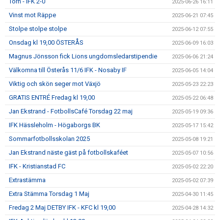
Torn - IFK 2-0
2025-06-26 16:11
Vinst mot Räppe
2025-06-21 07:45
Stolpe stolpe stolpe
2025-06-12 07:55
Onsdag kl 19,00 ÖSTERÅS
2025-06-09 16:03
Magnus Jönsson fick Lions ungdomsledarstipendie
2025-06-06 21:24
Välkomna till Österås 11/6 IFK - Nosaby IF
2025-06-05 14:04
Viktig och skön seger mot Växjö
2025-05-23 22:23
GRATIS ENTRÉ Fredag kl 19,00
2025-05-22 06:48
Jan Ekstrand - FotbollsCafé Torsdag 22 maj
2025-05-19 09:36
IFK Hässleholm - Högaborgs BK
2025-05-17 15:42
Sommarfotbollsskolan 2025
2025-05-08 19:21
Jan Ekstrand näste gäst på fotbollskaféet
2025-05-07 10:56
IFK - Kristianstad FC
2025-05-02 22:20
Extrastämma
2025-05-02 07:39
Extra Stämma Torsdag 1 Maj
2025-04-30 11:45
Fredag 2 Maj DETBY IFK - KFC kl 19,00
2025-04-28 14:32