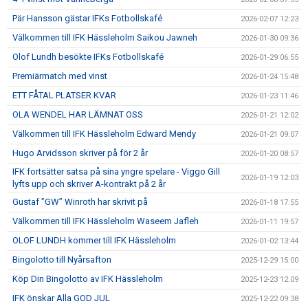
Pär Hansson gästar IFKs Fotbollskafé
2026-02-07 12:23
Välkommen till IFK Hässleholm Saikou Jawneh
2026-01-30 09:36
Olof Lundh besökte IFKs Fotbollskafé
2026-01-29 06:55
Premiärmatch med vinst
2026-01-24 15:48
ETT FÅTAL PLATSER KVAR
2026-01-23 11:46
OLA WENDEL HAR LÄMNAT OSS
2026-01-21 12:02
Välkommen till IFK Hässleholm Edward Mendy
2026-01-21 09:07
Hugo Arvidsson skriver på för 2 år
2026-01-20 08:57
IFK fortsätter satsa på sina yngre spelare - Viggo Gill
2026-01-19 12:03
lyfts upp och skriver A-kontrakt på 2 år
Gustaf ”GW” Winroth har skrivit på
2026-01-18 17:55
Välkommen till IFK Hässleholm Waseem Jafleh
2026-01-11 19:57
OLOF LUNDH kommer till IFK Hässleholm
2026-01-02 13:44
Bingolotto till Nyårsafton
2025-12-29 15:00
Köp Din Bingolotto av IFK Hässleholm
2025-12-23 12:09
IFK önskar Alla GOD JUL
2025-12-22 09:38