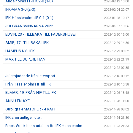
Ängelholms FF-IFK 2-0 (1-0)
2023-02-12 10:00
IFK-VMA 3-0 (2-0).
2023-02-04 20:07
IFK-Hässleholms IF 0-1 (0-1)
2023-01-28 10:17
JULGRANSVINNARNA 2022
2023-01-07 13:36
EDVIN, 23 - TILLBAKA TILL FADERSHUSET
2022-12-30 15:00
AMIR, 17 - TILLBAKA I IFK
2022-12-29 14:36
HAMPUS NY I IFK
2022-12-29 08:32
MAX TILL SUPERETTAN
2022-12-22 21:19
2022-12-22 07:35
Julerbjudande från Intersport
2022-12-16 09:12
Från Hässleholms IF till IFK
2022-12-10 10:38
ELMAR, 19, FRÅN HIF TILL IFK
2022-12-06 18:48
ÄNNU EN AXEL
2022-11-28 11:00
Otroligt ! 4 MATCHER - 4 RÄTT
2022-11-28 08:02
IFK:aren äntligen ute !
2022-11-24 21:30
Black Week har startat - stöd IFK Hässleholm
2022-11-23 21:33