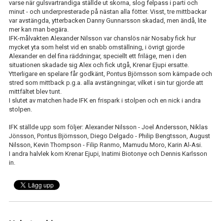
varse när gulsvartrandiga ställde ut skorna, slog felpass i parti och
minut - och underpresterade på nästan alla fötter. Visst, tre mittbackar
var avstängda, ytterbacken Danny Gunnarsson skadad, men ändå, lite
mer kan man begära.
IFK-målvakten Alexander Nilsson var chanslös när Nosaby fick hur
mycket yta som helst vid en snabb omställning, i övrigt gjorde
Alexander en del fina räddningar, speciellt ett friläge, men i den
situationen skadade sig Alex och fick utgå, Krenar Ejupi ersatte.
Ytterligare en spelare får godkänt, Pontus Björnsson som kämpade och
stred som mittback p.g.a. alla avstängningar, vilket i sin tur gjorde att
mittfältet blev tunt.
I slutet av matchen hade IFK en frispark i stolpen och en nick i andra
stolpen.
IFK ställde upp som följer: Alexander Nilsson - Joel Andersson, Niklas
Jönsson, Pontus Björnsson, Diego Delgado - Philip Bengtsson, August
Nilsson, Kevin Thompson - Filip Ranmo, Mamudu Moro, Karin Al-Asi.
I andra halvlek kom Krenar Ejupi, Inatimi Biotonye och Dennis Karlsson
in.