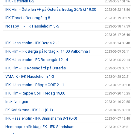
IFK - Österlen 0-2
2023-05-27 01:16
IFK Hlm - Österlen FF på Österås fredag 26/5 kl 19,00
2023-05-22 18:56
IFK Tipset efter omgång 8
2023-05-19 08:59
Nosaby IF - IFK Hässleholm 3-5
2023-05-18 17:39
2023-05-17 08:40
IFK Hässleholm - IFK Berga 2 - 1
2023-05-14 09:48
IFK Hlm - IFK Berga på lördag kl 14,00 Välkomna !
2023-05-09 06:11
IFK Hässleholm - FC Rosengård 2 - 4
2023-05-05 22:14
IFK Hlm - FC Rosengård på Österås
2023-05-03 08:17
VMA IK - IFK Hässleholm 1-3
2023-04-28 22:21
IFK Hässleholm - Räppe GOIF 2 - 1
2023-04-22 06:58
IFK Hlm - Räppe GoIF Fredag 19,00
2023-04-20 15:25
Inskrivningen
2023-04-16 20:55
FK Karlskrona - IFK 1-1 (0-1)
2023-04-15 09:33
IFK Hässleholm - IFK Simrishamn 3-1 (0-0)
2023-04-07 18:48
Hemmapremiär idag IFK - IFK Simrishamn
2023-04-07 08:51