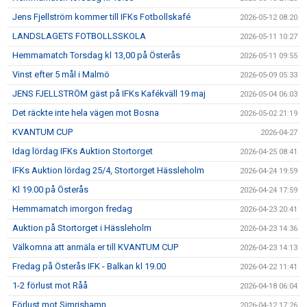
Jens Fjellström kommer till IFKs Fotbollskafé
2026-05-12 08:20
LANDSLAGETS FOTBOLLSSKOLA
2026-05-11 10:27
Hemmamatch Torsdag kl 13,00 på Österås
2026-05-11 09:55
Vinst efter 5 mål i Malmö
2026-05-09 05:33
JENS FJELLSTRÖM gäst på IFKs Kafékväll 19 maj
2026-05-04 06:03
Det räckte inte hela vägen mot Bosna
2026-05-02 21:19
KVANTUM CUP
2026-04-27
Idag lördag IFKs Auktion Stortorget
2026-04-25 08:41
IFKs Auktion lördag 25/4, Stortorget Hässleholm
2026-04-24 19:59
Kl 19.00 på Österås
2026-04-24 17:59
Hemmamatch imorgon fredag
2026-04-23 20:41
Auktion på Stortorget i Hässleholm
2026-04-23 14:36
Välkomna att anmäla er till KVANTUM CUP
2026-04-23 14:13
Fredag på Österås IFK - Balkan kl 19.00
2026-04-22 11:41
1-2 förlust mot Råå
2026-04-18 06:04
Förlust mot Simrishamn
2026-04-12 17:26