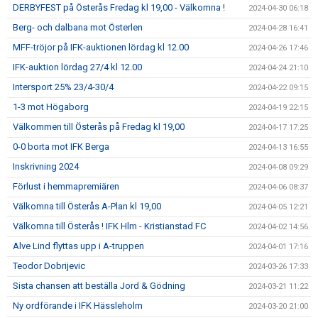
DERBYFEST på Österås Fredag kl 19,00 - Välkomna !
2024-04-30 06:18
Berg- och dalbana mot Österlen
2024-04-28 16:41
MFF-tröjor på IFK-auktionen lördag kl 12.00
2024-04-26 17:46
IFK-auktion lördag 27/4 kl 12.00
2024-04-24 21:10
Intersport 25% 23/4-30/4
2024-04-22 09:15
1-3 mot Högaborg
2024-04-19 22:15
Välkommen till Österås på Fredag kl 19,00
2024-04-17 17:25
0-0 borta mot IFK Berga
2024-04-13 16:55
Inskrivning 2024
2024-04-08 09:29
Förlust i hemmapremiären
2024-04-06 08:37
Välkomna till Österås A-Plan kl 19,00
2024-04-05 12:21
Välkomna till Österås ! IFK Hlm - Kristianstad FC
2024-04-02 14:56
Alve Lind flyttas upp i A-truppen
2024-04-01 17:16
Teodor Dobrijevic
2024-03-26 17:33
Sista chansen att beställa Jord & Gödning
2024-03-21 11:22
Ny ordförande i IFK Hässleholm
2024-03-20 21:00