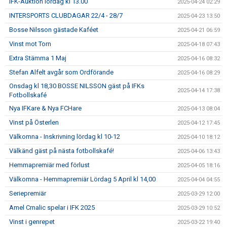
IFK-Auktion lördag kl 13.00
2025-04-24 02:29
INTERSPORTS CLUBDAGAR 22/4 - 28/7
2025-04-23 13:50
Bosse Nilsson gästade Kaféet
2025-04-21 06:59
Vinst mot Torn
2025-04-18 07:43
Extra Stämma 1 Maj
2025-04-16 08:32
Stefan Alfelt avgår som Ordförande
2025-04-16 08:29
Onsdag kl 18,30 BOSSE NILSSON gäst på IFKs
2025-04-14 17:38
Fotbollskafé
Nya IFKare & Nya FCHare
2025-04-13 08:04
Vinst på Österlen
2025-04-12 17:45
Välkomna - Inskrivning lördag kl 10-12
2025-04-10 18:12
Välkänd gäst på nästa fotbollskafé!
2025-04-06 13:43
Hemmapremiär med förlust
2025-04-05 18:16
Välkomna - Hemmapremiär Lördag 5 April kl 14,00
2025-04-04 04:55
Seriepremiär
2025-03-29 12:00
Amel Crnalic spelar i IFK 2025
2025-03-29 10:52
Vinst i genrepet
2025-03-22 19:40