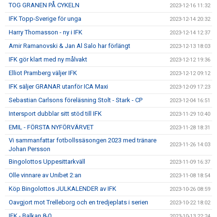
TOG GRANEN PÅ CYKELN
2023-12-16 11:32
IFK Topp-Sverige för unga
2023-12-14 20:32
Harry Thomasson - ny i IFK
2023-12-14 12:37
Amir Ramanovski & Jan Al Salo har förlängt
2023-12-13 18:03
IFK gör klart med ny målvakt
2023-12-12 19:36
Elliot Pramberg väljer IFK
2023-12-12 09:12
IFK säljer GRANAR utanför ICA Maxi
2023-12-09 17:23
Sebastian Carlsons föreläsning Stolt - Stark - CP
2023-12-04 16:51
Intersport dubblar sitt stöd till IFK
2023-11-29 10:40
EMIL - FÖRSTA NYFÖRVÄRVET
2023-11-28 18:31
Vi sammanfattar fotbollssäsongen 2023 med tränare
2023-11-26 14:03
Johan Persson
Bingolottos Uppesittarkväll
2023-11-09 16:37
Olle vinnare av Unibet 2:an
2023-11-08 18:54
Köp Bingolottos JULKALENDER av IFK
2023-10-26 08:59
Oavgjort mot Trelleborg och en tredjeplats i serien
2023-10-22 18:02
IFK - Balkan 8-0
2023-10-13 22:24