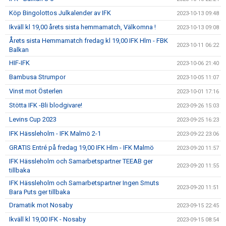
Köp Bingolottos Julkalender av IFK
2023-10-13 09:48
Ikväll kl 19,00 årets sista hemmamatch, Välkomna !
2023-10-13 09:08
Årets sista Hemmamatch fredag kl 19,00 IFK Hlm - FBK
2023-10-11 06:22
Balkan
HIF-IFK
2023-10-06 21:40
Bambusa Strumpor
2023-10-05 11:07
Vinst mot Österlen
2023-10-01 17:16
Stötta IFK -Bli blodgivare!
2023-09-26 15:03
Levins Cup 2023
2023-09-25 16:23
IFK Hässleholm - IFK Malmö 2-1
2023-09-22 23:06
GRATIS Entré på fredag 19,00 IFK Hlm - IFK Malmö
2023-09-20 11:57
IFK Hässleholm och Samarbetspartner TEEAB ger
2023-09-20 11:55
tillbaka
IFK Hässleholm och Samarbetspartner Ingen Smuts
2023-09-20 11:51
Bara Puts ger tillbaka
Dramatik mot Nosaby
2023-09-15 22:45
Ikväll kl 19,00 IFK - Nosaby
2023-09-15 08:54