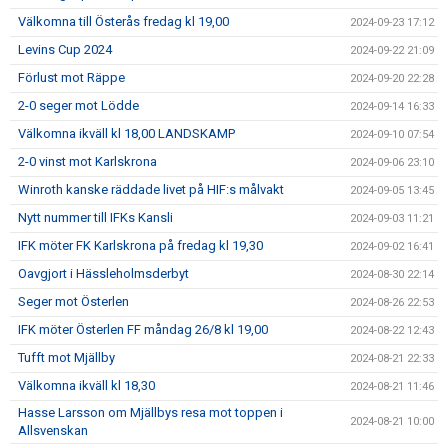
Välkomna till Österås fredag kl 19,00
2024-09-23 17:12
Levins Cup 2024
2024-09-22 21:09
Förlust mot Räppe
2024-09-20 22:28
2-0 seger mot Lödde
2024-09-14 16:33
Välkomna ikväll kl 18,00 LANDSKAMP
2024-09-10 07:54
2-0 vinst mot Karlskrona
2024-09-06 23:10
Winroth kanske räddade livet på HIF:s målvakt
2024-09-05 13:45
Nytt nummer till IFKs Kansli
2024-09-03 11:21
IFK möter FK Karlskrona på fredag kl 19,30
2024-09-02 16:41
Oavgjort i Hässleholmsderbyt
2024-08-30 22:14
Seger mot Österlen
2024-08-26 22:53
IFK möter Österlen FF måndag 26/8 kl 19,00
2024-08-22 12:43
Tufft mot Mjällby
2024-08-21 22:33
Välkomna ikväll kl 18,30
2024-08-21 11:46
Hasse Larsson om Mjällbys resa mot toppen i
2024-08-21 10:00
Allsvenskan