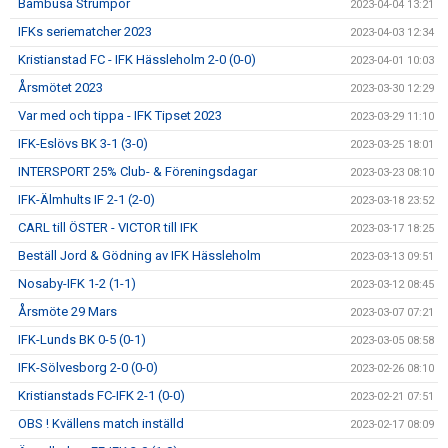
Bambusa Strumpor
2023-04-04 13:21
IFKs seriematcher 2023
2023-04-03 12:34
Kristianstad FC - IFK Hässleholm 2-0 (0-0)
2023-04-01 10:03
Årsmötet 2023
2023-03-30 12:29
Var med och tippa - IFK Tipset 2023
2023-03-29 11:10
IFK-Eslövs BK 3-1 (3-0)
2023-03-25 18:01
INTERSPORT 25% Club- & Föreningsdagar
2023-03-23 08:10
IFK-Älmhults IF 2-1 (2-0)
2023-03-18 23:52
CARL till ÖSTER - VICTOR till IFK
2023-03-17 18:25
Beställ Jord & Gödning av IFK Hässleholm
2023-03-13 09:51
Nosaby-IFK 1-2 (1-1)
2023-03-12 08:45
Årsmöte 29 Mars
2023-03-07 07:21
IFK-Lunds BK 0-5 (0-1)
2023-03-05 08:58
IFK-Sölvesborg 2-0 (0-0)
2023-02-26 08:10
Kristianstads FC-IFK 2-1 (0-0)
2023-02-21 07:51
OBS ! Kvällens match inställd
2023-02-17 08:09