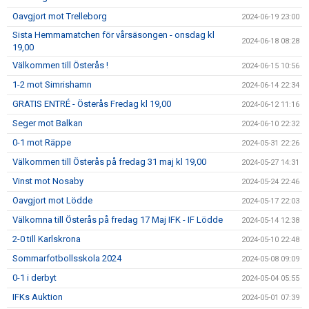
Oavgjort mot Trelleborg
2024-06-19 23:00
Sista Hemmamatchen för vårsäsongen - onsdag kl
2024-06-18 08:28
19,00
Välkommen till Österås !
2024-06-15 10:56
1-2 mot Simrishamn
2024-06-14 22:34
GRATIS ENTRÉ - Österås Fredag kl 19,00
2024-06-12 11:16
Seger mot Balkan
2024-06-10 22:32
0-1 mot Räppe
2024-05-31 22:26
Välkommen till Österås på fredag 31 maj kl 19,00
2024-05-27 14:31
Vinst mot Nosaby
2024-05-24 22:46
Oavgjort mot Lödde
2024-05-17 22:03
Välkomna till Österås på fredag 17 Maj IFK - IF Lödde
2024-05-14 12:38
2-0 till Karlskrona
2024-05-10 22:48
Sommarfotbollsskola 2024
2024-05-08 09:09
0-1 i derbyt
2024-05-04 05:55
IFKs Auktion
2024-05-01 07:39