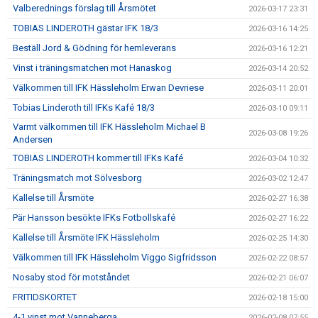
Valberednings förslag till Årsmötet
2026-03-17 23:31
TOBIAS LINDEROTH gästar IFK 18/3
2026-03-16 14:25
Beställ Jord & Gödning för hemleverans
2026-03-16 12:21
Vinst i träningsmatchen mot Hanaskog
2026-03-14 20:52
Välkommen till IFK Hässleholm Erwan Devriese
2026-03-11 20:01
Tobias Linderoth till IFKs Kafé 18/3
2026-03-10 09:11
Varmt välkommen till IFK Hässleholm Michael B
2026-03-08 19:26
Andersen
TOBIAS LINDEROTH kommer till IFKs Kafé
2026-03-04 10:32
Träningsmatch mot Sölvesborg
2026-03-02 12:47
Kallelse till Årsmöte
2026-02-27 16:38
Pär Hansson besökte IFKs Fotbollskafé
2026-02-27 16:22
Kallelse till Årsmöte IFK Hässleholm
2026-02-25 14:30
Välkommen till IFK Hässleholm Viggo Sigfridsson
2026-02-22 08:57
Nosaby stod för motståndet
2026-02-21 06:07
FRITIDSKORTET
2026-02-18 15:00
4-1 vinst mot Vanneberga
2026-02-08 07:55