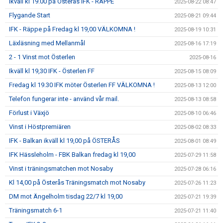
Ikväll kl 19.00 på Österås IFK - RÄPPE
2025-08-22 08:47
Flygande Start
2025-08-21 09:44
IFK - Räppe på Fredag kl 19,00 VÄLKOMNA !
2025-08-19 10:31
Läxläsning med Mellanmål
2025-08-16 17:19
2 - 1 Vinst mot Österlen
2025-08-16
Ikväll kl 19,30 IFK - Österlen FF
2025-08-15 08:09
Fredag kl 19.30 IFK möter Österlen FF VÄLKOMNA !
2025-08-13 12:00
Telefon fungerar inte - använd vår mail.
2025-08-13 08:58
Förlust i Växjö
2025-08-10 06:46
Vinst i Höstpremiären
2025-08-02 08:33
IFK - Balkan ikväll kl 19,00 på ÖSTERÅS
2025-08-01 08:49
IFK Hässleholm - FBK Balkan fredag kl 19,00
2025-07-29 11:58
Vinst i träningsmatchen mot Nosaby
2025-07-28 06:16
Kl 14,00 på Österås Träningsmatch mot Nosaby
2025-07-26 11:23
DM mot Ängelholm tisdag 22/7 kl 19,00
2025-07-21 19:39
Träningsmatch 6-1
2025-07-21 11:40