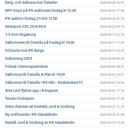
Berg- och dalbana mot Österlen
2024-04-28 16:41
MFF-tröjor på IFK-auktionen lördag kl 12.00
2024-04-26 17:46
IFK-auktion lördag 27/4 kl 12.00
2024-04-24 21:10
Intersport 25% 23/4-30/4
2024-04-22 09:15
1-3 mot Högaborg
2024-04-19 22:15
Välkommen till Österås på Fredag kl 19,00
2024-04-17 17:25
0-0 borta mot IFK Berga
2024-04-13 16:55
Inskrivning 2024
2024-04-08 09:29
Förlust i hemmapremiären
2024-04-06 08:37
Välkomna till Österås A-Plan kl 19,00
2024-04-05 12:21
Välkomna till Österås ! IFK Hlm - Kristianstad FC
2024-04-02 14:56
Alve Lind flyttas upp i A-truppen
2024-04-01 17:16
Teodor Dobrijevic
2024-03-26 17:33
Sista chansen att beställa Jord & Gödning
2024-03-21 11:22
Ny ordförande i IFK Hässleholm
2024-03-20 21:00
Beställ Jord & Gödning av IFK Hässleholm
2024-03-10 10:32