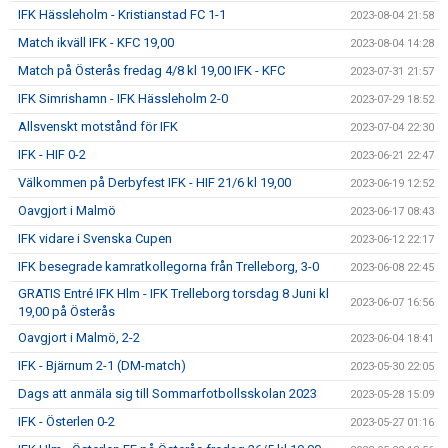
IFK Hässleholm - Kristianstad FC 1-1
2023-08-04 21:58
Match ikväll IFK - KFC 19,00
2023-08-04 14:28
Match på Österås fredag 4/8 kl 19,00 IFK - KFC
2023-07-31 21:57
IFK Simrishamn - IFK Hässleholm 2-0
2023-07-29 18:52
Allsvenskt motstånd för IFK
2023-07-04 22:30
IFK - HIF 0-2
2023-06-21 22:47
Välkommen på Derbyfest IFK - HIF 21/6 kl 19,00
2023-06-19 12:52
Oavgjort i Malmö
2023-06-17 08:43
IFK vidare i Svenska Cupen
2023-06-12 22:17
IFK besegrade kamratkollegorna från Trelleborg, 3-0
2023-06-08 22:45
GRATIS Entré IFK Hlm - IFK Trelleborg torsdag 8 Juni kl
2023-06-07 16:56
19,00 på Österås
Oavgjort i Malmö, 2-2
2023-06-04 18:41
IFK - Bjärnum 2-1 (DM-match)
2023-05-30 22:05
Dags att anmäla sig till Sommarfotbollsskolan 2023
2023-05-28 15:09
IFK - Österlen 0-2
2023-05-27 01:16