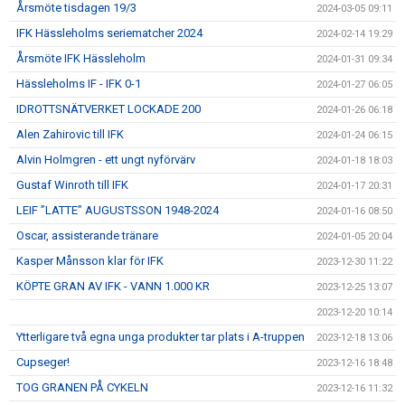
Årsmöte tisdagen 19/3
2024-03-05 09:11
IFK Hässleholms seriematcher 2024
2024-02-14 19:29
Årsmöte IFK Hässleholm
2024-01-31 09:34
Hässleholms IF - IFK 0-1
2024-01-27 06:05
IDROTTSNÄTVERKET LOCKADE 200
2024-01-26 06:18
Alen Zahirovic till IFK
2024-01-24 06:15
Alvin Holmgren - ett ungt nyförvärv
2024-01-18 18:03
Gustaf Winroth till IFK
2024-01-17 20:31
LEIF ”LATTE” AUGUSTSSON 1948-2024
2024-01-16 08:50
Oscar, assisterande tränare
2024-01-05 20:04
Kasper Månsson klar för IFK
2023-12-30 11:22
KÖPTE GRAN AV IFK - VANN 1.000 KR
2023-12-25 13:07
2023-12-20 10:14
Ytterligare två egna unga produkter tar plats i A-truppen
2023-12-18 13:06
Cupseger!
2023-12-16 18:48
TOG GRANEN PÅ CYKELN
2023-12-16 11:32