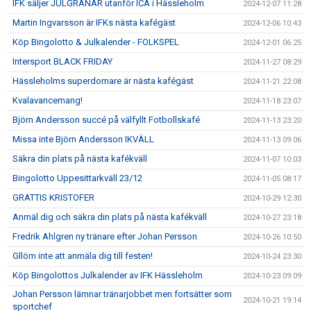
IFK säljer JULGRANAR utanför ICA i Hässleholm
2024-12-07 11:28
Martin Ingvarsson är IFKs nästa kafégäst
2024-12-06 10:43
Köp Bingolotto & Julkalender - FOLKSPEL
2024-12-01 06:25
Intersport BLACK FRIDAY
2024-11-27 08:29
Hässleholms superdomare är nästa kafégäst
2024-11-21 22:08
Kvalavancemang!
2024-11-18 23:07
Björn Andersson succé på välfyllt Fotbollskafé
2024-11-13 23:20
Missa inte Björn Andersson IKVÄLL
2024-11-13 09:06
Säkra din plats på nästa kafékväll
2024-11-07 10:03
Bingolotto Uppesittarkväll 23/12
2024-11-05 08:17
GRATTIS KRISTOFER
2024-10-29 12:30
Anmäl dig och säkra din plats på nästa kafékväll
2024-10-27 23:18
Fredrik Ahlgren ny tränare efter Johan Persson
2024-10-26 10:50
Gllöm inte att anmäla dig till festen!
2024-10-24 23:30
Köp Bingolottos Julkalender av IFK Hässleholm
2024-10-23 09:09
Johan Persson lämnar tränarjobbet men fortsätter som
2024-10-21 19:14
sportchef