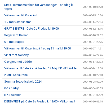
Sista Hemmamatchen för vårsäsongen - onsdag kl
2024-06-18 08:28
19,00
Välkommen till Österås !
2024-06-15 10:56
1-2 mot Simrishamn
2024-06-14 22:34
GRATIS ENTRÉ - Österås Fredag kl 19,00
2024-06-12 11:16
Seger mot Balkan
2024-06-10 22:32
0-1 mot Räppe
2024-05-31 22:26
Välkommen till Österås på fredag 31 maj kl 19,00
2024-05-27 14:31
Vinst mot Nosaby
2024-05-24 22:46
Oavgjort mot Lödde
2024-05-17 22:03
Välkomna till Österås på fredag 17 Maj IFK - IF Lödde
2024-05-14 12:38
2-0 till Karlskrona
2024-05-10 22:48
Sommarfotbollsskola 2024
2024-05-08 09:09
0-1 i derbyt
2024-05-04 05:55
IFKs Auktion
2024-05-01 07:39
DERBYFEST på Österås Fredag kl 19,00 - Välkomna !
2024-04-30 06:18