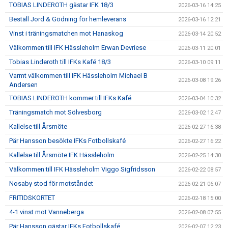
TOBIAS LINDEROTH gästar IFK 18/3
2026-03-16 14:25
Beställ Jord & Gödning för hemleverans
2026-03-16 12:21
Vinst i träningsmatchen mot Hanaskog
2026-03-14 20:52
Välkommen till IFK Hässleholm Erwan Devriese
2026-03-11 20:01
Tobias Linderoth till IFKs Kafé 18/3
2026-03-10 09:11
Varmt välkommen till IFK Hässleholm Michael B
2026-03-08 19:26
Andersen
TOBIAS LINDEROTH kommer till IFKs Kafé
2026-03-04 10:32
Träningsmatch mot Sölvesborg
2026-03-02 12:47
Kallelse till Årsmöte
2026-02-27 16:38
Pär Hansson besökte IFKs Fotbollskafé
2026-02-27 16:22
Kallelse till Årsmöte IFK Hässleholm
2026-02-25 14:30
Välkommen till IFK Hässleholm Viggo Sigfridsson
2026-02-22 08:57
Nosaby stod för motståndet
2026-02-21 06:07
FRITIDSKORTET
2026-02-18 15:00
4-1 vinst mot Vanneberga
2026-02-08 07:55
Pär Hansson gästar IFKs Fotbollskafé
2026-02-07 12:23