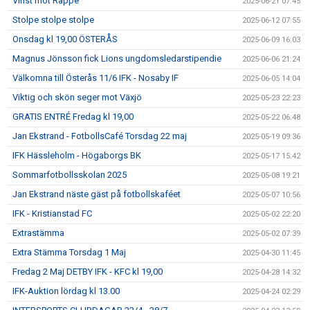
Vinst mot Räppe
2025-06-21 07:45
Stolpe stolpe stolpe
2025-06-12 07:55
Onsdag kl 19,00 ÖSTERÅS
2025-06-09 16:03
Magnus Jönsson fick Lions ungdomsledarstipendie
2025-06-06 21:24
Välkomna till Österås 11/6 IFK - Nosaby IF
2025-06-05 14:04
Viktig och skön seger mot Växjö
2025-05-23 22:23
GRATIS ENTRÉ Fredag kl 19,00
2025-05-22 06:48
Jan Ekstrand - FotbollsCafé Torsdag 22 maj
2025-05-19 09:36
IFK Hässleholm - Högaborgs BK
2025-05-17 15:42
Sommarfotbollsskolan 2025
2025-05-08 19:21
Jan Ekstrand näste gäst på fotbollskaféet
2025-05-07 10:56
IFK - Kristianstad FC
2025-05-02 22:20
Extrastämma
2025-05-02 07:39
Extra Stämma Torsdag 1 Maj
2025-04-30 11:45
Fredag 2 Maj DETBY IFK - KFC kl 19,00
2025-04-28 14:32
IFK-Auktion lördag kl 13.00
2025-04-24 02:29