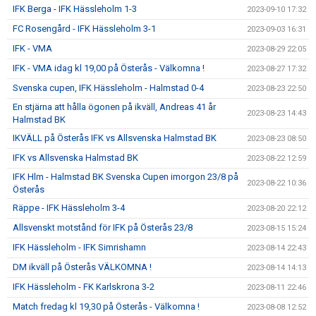
IFK Berga - IFK Hässleholm 1-3
2023-09-10 17:32
FC Rosengård - IFK Hässleholm 3-1
2023-09-03 16:31
IFK - VMA
2023-08-29 22:05
IFK - VMA idag kl 19,00 på Österås - Välkomna !
2023-08-27 17:32
Svenska cupen, IFK Hässleholm - Halmstad 0-4
2023-08-23 22:50
En stjärna att hålla ögonen på ikväll, Andreas 41 år
2023-08-23 14:43
Halmstad BK
IKVÄLL på Österås IFK vs Allsvenska Halmstad BK
2023-08-23 08:50
IFK vs Allsvenska Halmstad BK
2023-08-22 12:59
IFK Hlm - Halmstad BK Svenska Cupen imorgon 23/8 på
2023-08-22 10:36
Österås
Räppe - IFK Hässleholm 3-4
2023-08-20 22:12
Allsvenskt motstånd för IFK på Österås 23/8
2023-08-15 15:24
IFK Hässleholm - IFK Simrishamn
2023-08-14 22:43
DM ikväll på Österås VÄLKOMNA !
2023-08-14 14:13
IFK Hässleholm - FK Karlskrona 3-2
2023-08-11 22:46
Match fredag kl 19,30 på Österås - Välkomna !
2023-08-08 12:52