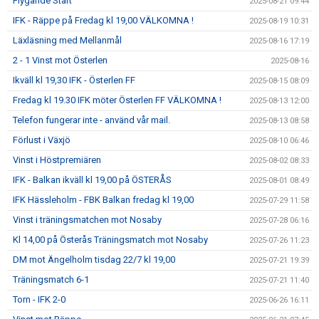
Flygande Start
2025-08-21 09:44
IFK - Räppe på Fredag kl 19,00 VÄLKOMNA !
2025-08-19 10:31
Läxläsning med Mellanmål
2025-08-16 17:19
2 - 1 Vinst mot Österlen
2025-08-16
Ikväll kl 19,30 IFK - Österlen FF
2025-08-15 08:09
Fredag kl 19.30 IFK möter Österlen FF VÄLKOMNA !
2025-08-13 12:00
Telefon fungerar inte - använd vår mail.
2025-08-13 08:58
Förlust i Växjö
2025-08-10 06:46
Vinst i Höstpremiären
2025-08-02 08:33
IFK - Balkan ikväll kl 19,00 på ÖSTERÅS
2025-08-01 08:49
IFK Hässleholm - FBK Balkan fredag kl 19,00
2025-07-29 11:58
Vinst i träningsmatchen mot Nosaby
2025-07-28 06:16
Kl 14,00 på Österås Träningsmatch mot Nosaby
2025-07-26 11:23
DM mot Ängelholm tisdag 22/7 kl 19,00
2025-07-21 19:39
Träningsmatch 6-1
2025-07-21 11:40
Torn - IFK 2-0
2025-06-26 16:11