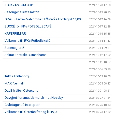
ICA KVANTUM CUP
2024-10-20 17:50
Säsongens sista match
2024-10-19 20:25
GRATIS Entré - Välkomna till Österås Lördag kl 14,00
2024-10-17 16:09
SUCCÉ för IFKs FOTBOLLSCAFÈ
2024-10-17 12:28
KAFÉPREMIÄR
2024-10-15 15:35
Välkomna till IFKs Fotbollskafé
2024-10-14 11:47
Seriesegrare!
2024-10-14 09:11
Säkrat kontrakt i Simrishamn
2024-10-12 17:52
2024-10-11 10:57
2024-10-06 09:29
Tufft i Trelleborg
2024-10-05 18:05
MAX 4:e mål
2024-10-05 08:47
OLLE hjälte i Östersund
2024-10-01 08:21
Oavgjort i dramatisk match mot Nosaby
2024-09-27 21:54
Clubdagar på Intersport!
2024-09-25 18:33
Välkomna till Österås fredag kl 19,00
2024-09-23 17:12