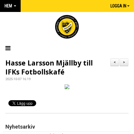
HEM
LOGGA IN
HEM
Hasse Larsson Mjällby till
<
>
IFKs Fotbollskafé
NYHETER
2025-10-07 16:19
MATCHER
KALENDER
IFK:AREN
KLUBBSHOP INTERSPORT
Nyhetsarkiv