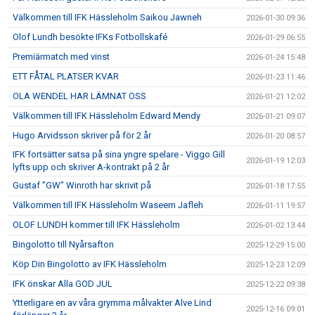
Välkommen till IFK Hässleholm Saikou Jawneh
2026-01-30 09:36
Olof Lundh besökte IFKs Fotbollskafé
2026-01-29 06:55
Premiärmatch med vinst
2026-01-24 15:48
ETT FÅTAL PLATSER KVAR
2026-01-23 11:46
OLA WENDEL HAR LÄMNAT OSS
2026-01-21 12:02
Välkommen till IFK Hässleholm Edward Mendy
2026-01-21 09:07
Hugo Arvidsson skriver på för 2 år
2026-01-20 08:57
IFK fortsätter satsa på sina yngre spelare - Viggo Gill
2026-01-19 12:03
lyfts upp och skriver A-kontrakt på 2 år
Gustaf ”GW” Winroth har skrivit på
2026-01-18 17:55
Välkommen till IFK Hässleholm Waseem Jafleh
2026-01-11 19:57
OLOF LUNDH kommer till IFK Hässleholm
2026-01-02 13:44
Bingolotto till Nyårsafton
2025-12-29 15:00
Köp Din Bingolotto av IFK Hässleholm
2025-12-23 12:09
IFK önskar Alla GOD JUL
2025-12-22 09:38
Ytterligare en av våra grymma målvakter Alve Lind
2025-12-16 09:01