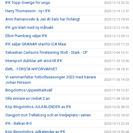
IFK Topp-Sverige för unga
2023-12-14 20:32
Harry Thomasson - ny i IFK
2023-12-14 12:37
Amir Ramanovski & Jan Al Salo har förlängt
2023-12-13 18:03
IFK gör klart med ny målvakt
2023-12-12 19:36
Elliot Pramberg väljer IFK
2023-12-12 09:12
IFK säljer GRANAR utanför ICA Maxi
2023-12-09 17:23
Sebastian Carlsons föreläsning Stolt - Stark - CP
2023-12-04 16:51
Intersport dubblar sitt stöd till IFK
2023-11-29 10:40
EMIL - FÖRSTA NYFÖRVÄRVET
2023-11-28 18:31
Vi sammanfattar fotbollssäsongen 2023 med tränare
2023-11-26 14:03
Johan Persson
Bingolottos Uppesittarkväll
2023-11-09 16:37
Olle vinnare av Unibet 2:an
2023-11-08 18:54
Köp Bingolottos JULKALENDER av IFK
2023-10-26 08:59
Oavgjort mot Trelleborg och en tredjeplats i serien
2023-10-22 18:02
IFK - Balkan 8-0
2023-10-13 22:24
Köp Bingolottos Julkalender av IFK
2023-10-13 09:48