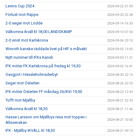
Levins Cup 2024
2024-09-22 21:09
Förlust mot Räppe
2024-09-20 22:28
2-0 seger mot Lödde
2024-09-14 16:33
Välkomna ikväll kl 18,00 LANDSKAMP
2024-09-10 07:54
2-0 vinst mot Karlskrona
2024-09-06 23:10
Winroth kanske räddade livet på HIF:s målvakt
2024-09-05 13:45
Nytt nummer till IFKs Kansli
2024-09-03 11:21
IFK möter FK Karlskrona på fredag kl 19,30
2024-09-02 16:41
Oavgjort i Hässleholmsderbyt
2024-08-30 22:14
Seger mot Österlen
2024-08-26 22:53
IFK möter Österlen FF måndag 26/8 kl 19,00
2024-08-22 12:43
Tufft mot Mjällby
2024-08-21 22:33
Välkomna ikväll kl 18,30
2024-08-21 11:46
Hasse Larsson om Mjällbys resa mot toppen i
2024-08-21 10:00
Allsvenskan
IFK - Mjällby IKVÄLL kl 18,30
2024-08-21 09:13