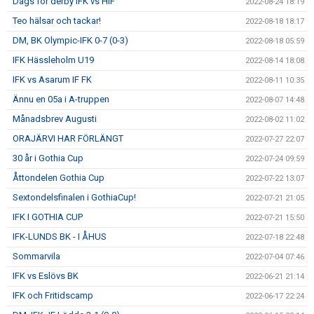
Dags för derby IFK vs HIF
2022-08-24 18:19
Teo hälsar och tackar!
2022-08-18 18:17
DM, BK Olympic-IFK 0-7 (0-3)
2022-08-18 05:59
IFK Hässleholm U19
2022-08-14 18:08
IFK vs Asarum IF FK
2022-08-11 10:35
Ännu en 05a i A-truppen
2022-08-07 14:48
Månadsbrev Augusti
2022-08-02 11:02
ORAJÄRVI HAR FÖRLÄNGT
2022-07-27 22:07
30 år i Gothia Cup
2022-07-24 09:59
Åttondelen Gothia Cup
2022-07-22 13:07
Sextondelsfinalen i GothiaCup!
2022-07-21 21:05
IFK I GOTHIA CUP
2022-07-21 15:50
IFK-LUNDS BK - I ÅHUS
2022-07-18 22:48
Sommarvila
2022-07-04 07:46
IFK vs Eslövs BK
2022-06-21 21:14
IFK och Fritidscamp
2022-06-17 22:24