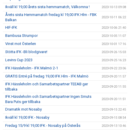
Ikväll kl 19,00 årets sista hemmamatch, Välkomna !
2023-10-13 09:08
Årets sista Hemmamatch fredag kl 19,00 IFK Hlm - FBK
2023-10-11 06:22
Balkan
HIF-IFK
2023-10-06 21:40
Bambusa Strumpor
2023-10-05 11:07
Vinst mot Österlen
2023-10-01 17:16
Stötta IFK -Bli blodgivare!
2023-09-26 15:03
Levins Cup 2023
2023-09-25 16:23
IFK Hässleholm - IFK Malmö 2-1
2023-09-22 23:06
GRATIS Entré på fredag 19,00 IFK Hlm - IFK Malmö
2023-09-20 11:57
IFK Hässleholm och Samarbetspartner TEEAB ger
2023-09-20 11:55
tillbaka
IFK Hässleholm och Samarbetspartner Ingen Smuts
2023-09-20 11:51
Bara Puts ger tillbaka
Dramatik mot Nosaby
2023-09-15 22:45
Ikväll kl 19,00 IFK - Nosaby
2023-09-15 08:54
Fredag 15/9 kl 19,00 IFK - Nosaby på Österås
2023-09-13 10:46