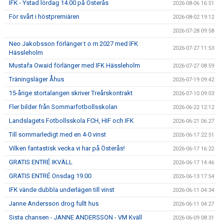
IFK - Ystad lördag 14.00 på Österås
2026-08-06 16:51
IFK GER TILLBAKA
För svårt i höstpremiären
2026-08-02 19:12
50/50 LOTTERIET
2026-07-28 09:58
Neo Jakobsson förlänger t o m 2027 med IFK
IFK TIPSET 2026
2026-07-27 11:53
Hässleholm
Mustafa Owaid förlänger med IFK Hässleholm
2026-07-27 08:59
VM-TIPSET 2026
Träningsläger Åhus
2026-07-19 09:42
15-årige stortalangen skriver Treårskontrakt
2026-07-10 09:03
Fler bilder från Sommarfotbollsskolan
2026-06-22 12:12
Landslagets Fotbollsskola FCH, HIF och IFK
2026-06-21 06:27
Till sommarledigt med en 4-0 vinst
2026-06-17 22:51
Vilken fantastisk vecka vi har på Österås!
2026-06-17 16:22
GRATIS ENTRÉ IKVÄLL
2026-06-17 14:46
GRATIS ENTRÉ Onsdag 19.00
2026-06-13 17:54
IFK vände dubbla underlägen till vinst
2026-06-11 04:34
Janne Andersson drog fullt hus
2026-06-11 04:27
Sista chansen - JANNE ANDERSSON - VM Kväll
2026-06-09 08:31