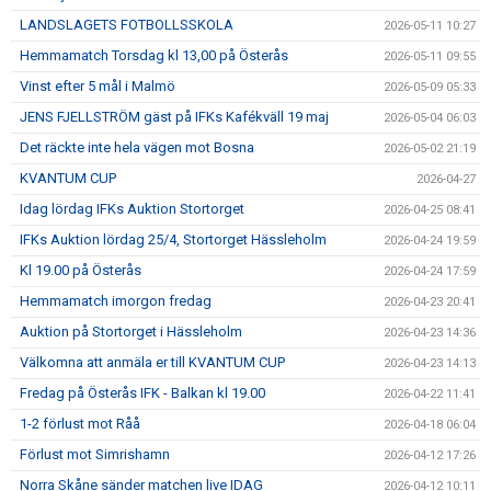
LANDSLAGETS FOTBOLLSSKOLA
2026-05-11 10:27
Hemmamatch Torsdag kl 13,00 på Österås
2026-05-11 09:55
Vinst efter 5 mål i Malmö
2026-05-09 05:33
JENS FJELLSTRÖM gäst på IFKs Kafékväll 19 maj
2026-05-04 06:03
Det räckte inte hela vägen mot Bosna
2026-05-02 21:19
KVANTUM CUP
2026-04-27
Idag lördag IFKs Auktion Stortorget
2026-04-25 08:41
IFKs Auktion lördag 25/4, Stortorget Hässleholm
2026-04-24 19:59
Kl 19.00 på Österås
2026-04-24 17:59
Hemmamatch imorgon fredag
2026-04-23 20:41
Auktion på Stortorget i Hässleholm
2026-04-23 14:36
Välkomna att anmäla er till KVANTUM CUP
2026-04-23 14:13
Fredag på Österås IFK - Balkan kl 19.00
2026-04-22 11:41
1-2 förlust mot Råå
2026-04-18 06:04
Förlust mot Simrishamn
2026-04-12 17:26
Norra Skåne sänder matchen live IDAG
2026-04-12 10:11