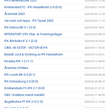
IFKs seriematcher 2023
2023-04-03 12:34
Kristianstad FC - IFK Hässleholm 2-0 (0-0)
2023-04-01 10:03
Årsmötet 2023
2023-03-30 12:29
Var med och tippa - IFK Tipset 2023
2023-03-29 11:10
IFK-Eslövs BK 3-1 (3-0)
2023-03-25 18:01
INTERSPORT 25% Club- & Föreningsdagar
2023-03-23 08:10
IFK-Älmhults IF 2-1 (2-0)
2023-03-18 23:52
CARL till ÖSTER - VICTOR till IFK
2023-03-17 18:25
Beställ Jord & Gödning av IFK Hässleholm
2023-03-13 09:51
Nosaby-IFK 1-2 (1-1)
2023-03-12 08:45
Årsmöte 29 Mars
2023-03-07 07:21
IFK-Lunds BK 0-5 (0-1)
2023-03-05 08:58
IFK-Sölvesborg 2-0 (0-0)
2023-02-26 08:10
Kristianstads FC-IFK 2-1 (0-0)
2023-02-21 07:51
OBS ! Kvällens match inställd
2023-02-17 08:09
Ängelholms FF-IFK 2-0 (1-0)
2023-02-12 10:00