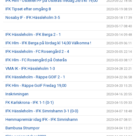
IFK Hlm - Österlen FF på Österås fredag 26/5 kl 19,00
2023-05-22 18:56
IFK Tipset efter omgång 8
2023-05-19 08:59
Nosaby IF - IFK Hässleholm 3-5
2023-05-18 17:39
2023-05-17 08:40
IFK Hässleholm - IFK Berga 2 - 1
2023-05-14 09:48
IFK Hlm - IFK Berga på lördag kl 14,00 Välkomna !
2023-05-09 06:11
IFK Hässleholm - FC Rosengård 2 - 4
2023-05-05 22:14
IFK Hlm - FC Rosengård på Österås
2023-05-03 08:17
VMA IK - IFK Hässleholm 1-3
2023-04-28 22:21
IFK Hässleholm - Räppe GOIF 2 - 1
2023-04-22 06:58
IFK Hlm - Räppe GoIF Fredag 19,00
2023-04-20 15:25
Inskrivningen
2023-04-16 20:55
FK Karlskrona - IFK 1-1 (0-1)
2023-04-15 09:33
IFK Hässleholm - IFK Simrishamn 3-1 (0-0)
2023-04-07 18:48
Hemmapremiär idag IFK - IFK Simrishamn
2023-04-07 08:51
Bambusa Strumpor
2023-04-04 13:21