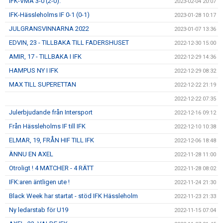
IFK-VMA 3-0 (2-0).
2023-02-04 20:07
IFK-Hässleholms IF 0-1 (0-1)
2023-01-28 10:17
JULGRANSVINNARNA 2022
2023-01-07 13:36
EDVIN, 23 - TILLBAKA TILL FADERSHUSET
2022-12-30 15:00
AMIR, 17 - TILLBAKA I IFK
2022-12-29 14:36
HAMPUS NY I IFK
2022-12-29 08:32
MAX TILL SUPERETTAN
2022-12-22 21:19
2022-12-22 07:35
Julerbjudande från Intersport
2022-12-16 09:12
Från Hässleholms IF till IFK
2022-12-10 10:38
ELMAR, 19, FRÅN HIF TILL IFK
2022-12-06 18:48
ÄNNU EN AXEL
2022-11-28 11:00
Otroligt ! 4 MATCHER - 4 RÄTT
2022-11-28 08:02
IFK:aren äntligen ute !
2022-11-24 21:30
Black Week har startat - stöd IFK Hässleholm
2022-11-23 21:33
Ny ledarstab för U19
2022-11-15 07:04