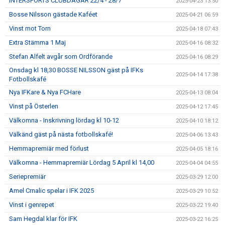
INTERSPORTS CLUBDAGAR 22/4 - 28/7
2025-04-23 13:50
Bosse Nilsson gästade Kaféet
2025-04-21 06:59
Vinst mot Torn
2025-04-18 07:43
Extra Stämma 1 Maj
2025-04-16 08:32
Stefan Alfelt avgår som Ordförande
2025-04-16 08:29
Onsdag kl 18,30 BOSSE NILSSON gäst på IFKs
2025-04-14 17:38
Fotbollskafé
Nya IFKare & Nya FCHare
2025-04-13 08:04
Vinst på Österlen
2025-04-12 17:45
Välkomna - Inskrivning lördag kl 10-12
2025-04-10 18:12
Välkänd gäst på nästa fotbollskafé!
2025-04-06 13:43
Hemmapremiär med förlust
2025-04-05 18:16
Välkomna - Hemmapremiär Lördag 5 April kl 14,00
2025-04-04 04:55
Seriepremiär
2025-03-29 12:00
Amel Crnalic spelar i IFK 2025
2025-03-29 10:52
Vinst i genrepet
2025-03-22 19:40
Sam Hegdal klar för IFK
2025-03-22 16:25