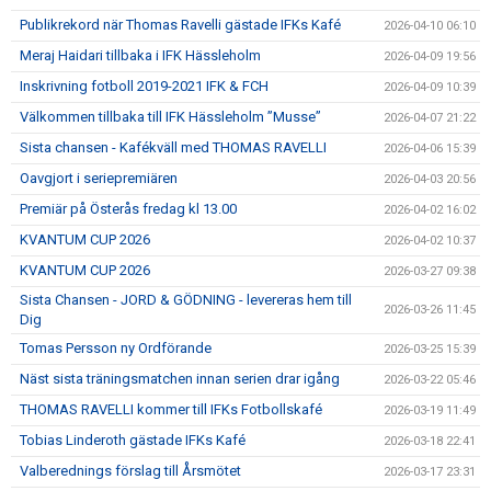
Publikrekord när Thomas Ravelli gästade IFKs Kafé
2026-04-10 06:10
Meraj Haidari tillbaka i IFK Hässleholm
2026-04-09 19:56
Inskrivning fotboll 2019-2021 IFK & FCH
2026-04-09 10:39
Välkommen tillbaka till IFK Hässleholm ”Musse”
2026-04-07 21:22
Sista chansen - Kafékväll med THOMAS RAVELLI
2026-04-06 15:39
Oavgjort i seriepremiären
2026-04-03 20:56
Premiär på Österås fredag kl 13.00
2026-04-02 16:02
KVANTUM CUP 2026
2026-04-02 10:37
KVANTUM CUP 2026
2026-03-27 09:38
Sista Chansen - JORD & GÖDNING - levereras hem till
2026-03-26 11:45
Dig
Tomas Persson ny Ordförande
2026-03-25 15:39
Näst sista träningsmatchen innan serien drar igång
2026-03-22 05:46
THOMAS RAVELLI kommer till IFKs Fotbollskafé
2026-03-19 11:49
Tobias Linderoth gästade IFKs Kafé
2026-03-18 22:41
Valberednings förslag till Årsmötet
2026-03-17 23:31