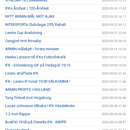
VI HEJAR TILLSAMMANS
2025-09-25 15:13
IFKs Årsfest / 120-Årsfest
2025-09-24 11:42
NYTT ARMIN-MÅL MOT AJAX
2025-09-23 16:17
INTERSPORTs Clubdagar 25% Rabatt
2025-09-22 09:12
Levins Cup Avslutning
2025-09-21 22:06
Oavgjort mot Nosaby
2025-09-20 06:54
ARMIN målskytt i första minuten
2025-09-14 16:53
Henke Larsson till IFKs Fotbollskafé
2025-09-10 12:16
IFK - Sölvesborg GIF på fredag kl 19,15
2025-09-09 10:05
Linero straffade IFK
2025-09-04 21:42
IFK - Linero IF torsd 19.00 VÄLKOMNA !
2025-09-02 11:46
ARMIN PROFFS I HOLLAND
2025-08-30 19:09
Tung förlust mot Högaborg
2025-08-30 06:48
Lucas Johnsson tillbaka i IFK Hässleholm
2025-08-28 21:44
1-2 mot Räppe
2025-08-23 06:45
Ikväll kl 19.00 på Österås IFK - RÄPPE
2025-08-22 08:47