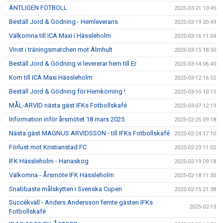
ÄNTLIGEN FOTBOLL
2025-03-21 10:45
Beställ Jord & Gödning - Hemleverans
2025-03-19 20:49
Välkomna till ICA Maxi i Hässleholm
2025-03-16 11:04
Vinst i träningsmatchen mot Älmhult
2025-03-15 18:50
Beställ Jord & Gödning vi levererar hem till Er
2025-03-14 06:40
Kom till ICA Maxi Hässleholm
2025-03-12 16:52
Beställ Jord & Gödning för Hemkörning !
2025-03-10 10:15
MÅL-ARVID nästa gäst IFKs Fotbollskafé
2025-03-07 12:19
Information inför årsmötet 18 mars 2025
2025-02-25 09:18
Nästa gäst MAGNUS ARVIDSSON - till IFKs Fotbollskafé
2025-02-24 17:10
Förlust mot Kristianstad FC
2025-02-23 11:02
IFK Hässleholm - Hanaskog
2025-02-19 09:18
Välkomna - Årsmöte IFK Hässleholm
2025-02-18 11:35
Snabbaste målskytten i Svenska Cupen
2025-02-15 21:38
Succékväll - Anders Andersson femte gästen IFKs
2025-02-13
Fotbollskafé