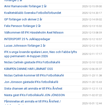
förlänger 2 år
Amir Ramanovski förlänger 2 år
2025-12-15 09:00
Kvalitetsklubb Svenska Fotbollsförbundet
2025-12-14 20:17
GP förlänger och skriver 2 år
2025-12-14 09:02
Felix Persson förlänger 2 år
2025-12-13 15:02
Välkommen till IFK Hässleholm Axel Nilsson
2025-12-13 08:59
INTERSPORT 25 % Julklappsdagar
2025-12-12 10:57
Lucas Johnsson förlänger 2 år
2025-12-12 10:10
IFK:s unga lovande spelare Leon, Neo och Fabbe lyfts
2025-12-11 17:17
upp permanent i A-truppen 2026
Niclas Carlnén gästade IFKs Fotbollskafé
2025-12-10 12:03
KÄMPEN DANNE HAR LÄMNAT OSS
2025-12-06 05:37
Niclas Carlnén kommer till IFKs Fotbollskafé
2025-11-23 11:38
Jon Jönsson gästade IFKs fotbollskafé
2025-11-20 15:43
Sista chansen att anmäla er till IFKs Årsfest
2025-11-12 11:13
Nästa gäst IFKs Fotbollskafé JON JÖNSSON
2025-11-02 07:22
Påminnelse att anmäla er till IFKs Årsfest /
2025-10-31 12:44