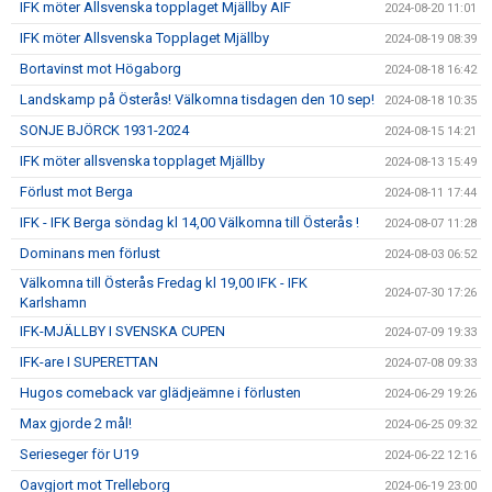
IFK möter Allsvenska topplaget Mjällby AIF
2024-08-20 11:01
IFK möter Allsvenska Topplaget Mjällby
2024-08-19 08:39
Bortavinst mot Högaborg
2024-08-18 16:42
Landskamp på Österås! Välkomna tisdagen den 10 sep!
2024-08-18 10:35
SONJE BJÖRCK 1931-2024
2024-08-15 14:21
IFK möter allsvenska topplaget Mjällby
2024-08-13 15:49
Förlust mot Berga
2024-08-11 17:44
IFK - IFK Berga söndag kl 14,00 Välkomna till Österås !
2024-08-07 11:28
Dominans men förlust
2024-08-03 06:52
Välkomna till Österås Fredag kl 19,00 IFK - IFK
2024-07-30 17:26
Karlshamn
IFK-MJÄLLBY I SVENSKA CUPEN
2024-07-09 19:33
IFK-are I SUPERETTAN
2024-07-08 09:33
Hugos comeback var glädjeämne i förlusten
2024-06-29 19:26
Max gjorde 2 mål!
2024-06-25 09:32
Serieseger för U19
2024-06-22 12:16
Oavgjort mot Trelleborg
2024-06-19 23:00