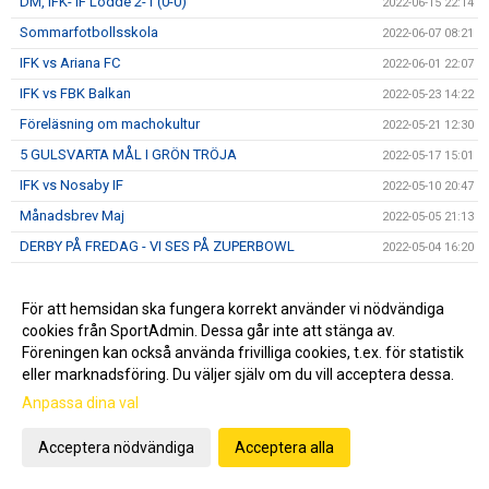
DM, IFK- IF Lödde 2-1 (0-0)
2022-06-15 22:14
Sommarfotbollsskola
2022-06-07 08:21
IFK vs Ariana FC
2022-06-01 22:07
IFK vs FBK Balkan
2022-05-23 14:22
Föreläsning om machokultur
2022-05-21 12:30
5 GULSVARTA MÅL I GRÖN TRÖJA
2022-05-17 15:01
IFK vs Nosaby IF
2022-05-10 20:47
Månadsbrev Maj
2022-05-05 21:13
DERBY PÅ FREDAG - VI SES PÅ ZUPERBOWL
2022-05-04 16:20
Helsingborgs IF - IFK Norrköping
2022-05-04 10:51
IFK-auktion IDAG 11.00
För att hemsidan ska fungera korrekt använder vi nödvändiga
2022-04-30 09:11
cookies från SportAdmin. Dessa går inte att stänga av.
IFK vs Österlens FF
2022-04-27 14:05
Föreningen kan också använda frivilliga cookies, t.ex. för statistik
IFK vs FC Rosengård
2022-04-13 18:21
eller marknadsföring. Du väljer själv om du vill acceptera dessa.
20 NYA IFKare
2022-04-10 18:35
Anpassa dina val
Månadsbrev April
2022-04-04 11:40
Acceptera nödvändiga
Acceptera alla
Ukörning av gödsel
2022-04-04 07:50