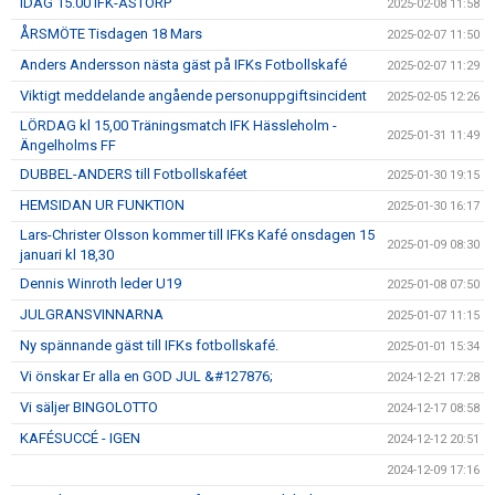
IDAG 15.00 IFK-ÅSTORP
2025-02-08 11:58
ÅRSMÖTE Tisdagen 18 Mars
2025-02-07 11:50
Anders Andersson nästa gäst på IFKs Fotbollskafé
2025-02-07 11:29
Viktigt meddelande angående personuppgiftsincident
2025-02-05 12:26
LÖRDAG kl 15,00 Träningsmatch IFK Hässleholm -
2025-01-31 11:49
Ängelholms FF
DUBBEL-ANDERS till Fotbollskaféet
2025-01-30 19:15
HEMSIDAN UR FUNKTION
2025-01-30 16:17
Lars-Christer Olsson kommer till IFKs Kafé onsdagen 15
2025-01-09 08:30
januari kl 18,30
Dennis Winroth leder U19
2025-01-08 07:50
JULGRANSVINNARNA
2025-01-07 11:15
Ny spännande gäst till IFKs fotbollskafé.
2025-01-01 15:34
Vi önskar Er alla en GOD JUL &#127876;
2024-12-21 17:28
Vi säljer BINGOLOTTO
2024-12-17 08:58
KAFÉSUCCÉ - IGEN
2024-12-12 20:51
2024-12-09 17:16