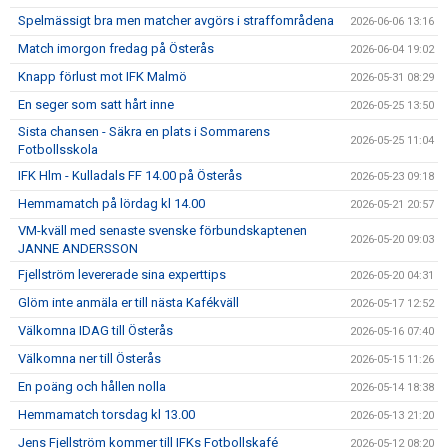
Spelmässigt bra men matcher avgörs i straffområdena
2026-06-06 13:16
Match imorgon fredag på Österås
2026-06-04 19:02
Knapp förlust mot IFK Malmö
2026-05-31 08:29
En seger som satt hårt inne
2026-05-25 13:50
Sista chansen - Säkra en plats i Sommarens
2026-05-25 11:04
Fotbollsskola
IFK Hlm - Kulladals FF 14.00 på Österås
2026-05-23 09:18
Hemmamatch på lördag kl 14.00
2026-05-21 20:57
VM-kväll med senaste svenske förbundskaptenen
2026-05-20 09:03
JANNE ANDERSSON
Fjellström levererade sina experttips
2026-05-20 04:31
Glöm inte anmäla er till nästa Kafékväll
2026-05-17 12:52
Välkomna IDAG till Österås
2026-05-16 07:40
Välkomna ner till Österås
2026-05-15 11:26
En poäng och hållen nolla
2026-05-14 18:38
Hemmamatch torsdag kl 13.00
2026-05-13 21:20
Jens Fjellström kommer till IFKs Fotbollskafé
2026-05-12 08:20