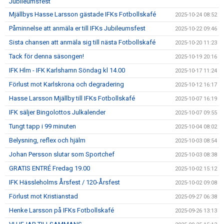
Jubileumsfest
Mjällbys Hasse Larsson gästade IFKs Fotbollskafé
2025-10-24 08:52
Påminnelse att anmäla er till IFKs Jubileumsfest
2025-10-22 09:46
Sista chansen att anmäla sig till nästa Fotbollskafé
2025-10-20 11:23
Tack för denna säsongen!
2025-10-19 20:16
IFK Hlm - IFK Karlshamn Söndag kl 14.00
2025-10-17 11:24
Förlust mot Karlskrona och degradering
2025-10-12 16:17
Hasse Larsson Mjällby till IFKs Fotbollskafé
2025-10-07 16:19
IFK säljer Bingolottos Julkalender
2025-10-07 09:55
Tungt tapp i 99 minuten
2025-10-04 08:02
Belysning, reflex och hjälm
2025-10-03 08:54
Johan Persson slutar som Sportchef
2025-10-03 08:38
GRATIS ENTRÉ Fredag 19.00
2025-10-02 15:12
IFK Hässleholms Årsfest / 120-Årsfest
2025-10-02 09:08
Förlust mot Kristianstad
2025-09-27 06:38
Henke Larsson på IFKs Fotbollskafé
2025-09-26 13:13