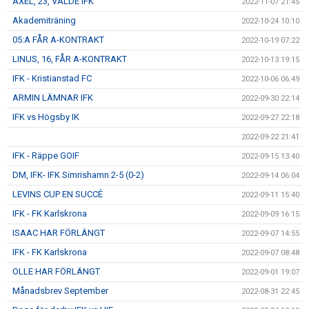
AXEL, 23, VALDE IFK
2022-11-07 21:45
Akademiträning
2022-10-24 10:10
05:A FÅR A-KONTRAKT
2022-10-19 07:22
LINUS, 16, FÅR A-KONTRAKT
2022-10-13 19:15
IFK - Kristianstad FC
2022-10-06 06:49
ARMIN LÄMNAR IFK
2022-09-30 22:14
IFK vs Högsby IK
2022-09-27 22:18
2022-09-22 21:41
IFK - Räppe GOIF
2022-09-15 13:40
DM, IFK- IFK Simrishamn 2-5 (0-2)
2022-09-14 06:04
LEVINS CUP EN SUCCÉ
2022-09-11 15:40
IFK - FK Karlskrona
2022-09-09 16:15
ISAAC HAR FÖRLÄNGT
2022-09-07 14:55
IFK - FK Karlskrona
2022-09-07 08:48
OLLE HAR FÖRLÄNGT
2022-09-01 19:07
Månadsbrev September
2022-08-31 22:45