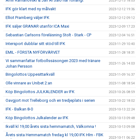
Amir Ramanovski & Jan Al Salo har förlängt
2023-12-13 18:03
IFK gör klart med ny målvakt
2023-12-12 19:36
Elliot Pramberg väljer IFK
2023-12-12 09:12
IFK säljer GRANAR utanför ICA Maxi
2023-12-09 17:23
Sebastian Carlsons föreläsning Stolt - Stark - CP
2023-12-04 16:51
Intersport dubblar sitt stöd till IFK
2023-11-29 10:40
EMIL - FÖRSTA NYFÖRVÄRVET
2023-11-28 18:31
Vi sammanfattar fotbollssäsongen 2023 med tränare
2023-11-26 14:03
Johan Persson
Bingolottos Uppesittarkväll
2023-11-09 16:37
Olle vinnare av Unibet 2:an
2023-11-08 18:54
Köp Bingolottos JULKALENDER av IFK
2023-10-26 08:59
Oavgjort mot Trelleborg och en tredjeplats i serien
2023-10-22 18:02
IFK - Balkan 8-0
2023-10-13 22:24
Köp Bingolottos Julkalender av IFK
2023-10-13 09:48
Ikväll kl 19,00 årets sista hemmamatch, Välkomna !
2023-10-13 09:08
Årets sista Hemmamatch fredag kl 19,00 IFK Hlm - FBK
2023-10-11 06:22