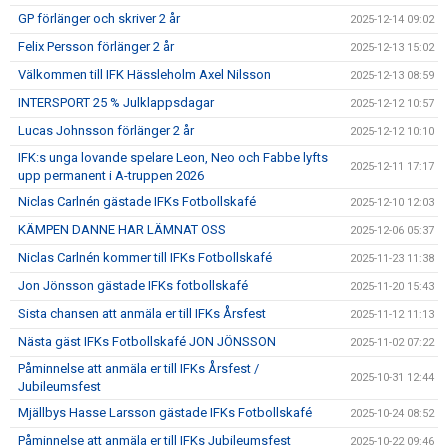
GP förlänger och skriver 2 år
2025-12-14 09:02
Felix Persson förlänger 2 år
2025-12-13 15:02
Välkommen till IFK Hässleholm Axel Nilsson
2025-12-13 08:59
INTERSPORT 25 % Julklappsdagar
2025-12-12 10:57
Lucas Johnsson förlänger 2 år
2025-12-12 10:10
IFK:s unga lovande spelare Leon, Neo och Fabbe lyfts
2025-12-11 17:17
upp permanent i A-truppen 2026
Niclas Carlnén gästade IFKs Fotbollskafé
2025-12-10 12:03
KÄMPEN DANNE HAR LÄMNAT OSS
2025-12-06 05:37
Niclas Carlnén kommer till IFKs Fotbollskafé
2025-11-23 11:38
Jon Jönsson gästade IFKs fotbollskafé
2025-11-20 15:43
Sista chansen att anmäla er till IFKs Årsfest
2025-11-12 11:13
Nästa gäst IFKs Fotbollskafé JON JÖNSSON
2025-11-02 07:22
Påminnelse att anmäla er till IFKs Årsfest /
2025-10-31 12:44
Jubileumsfest
Mjällbys Hasse Larsson gästade IFKs Fotbollskafé
2025-10-24 08:52
Påminnelse att anmäla er till IFKs Jubileumsfest
2025-10-22 09:46