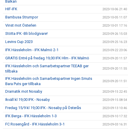
Balkan
HIF-IFK
2023-10-06 21:40
Bambusa Strumpor
2023-10-05 11:07
Vinst mot Österlen
2023-10-01 17:16
Stötta IFK -Bli blodgivare!
2023-09-26 15:03
Levins Cup 2023
2023-09-25 16:23
IFK Hässleholm - IFK Malmö 2-1
2023-09-22 23:06
GRATIS Entré på fredag 19,00 IFK Hlm - IFK Malmö
2023-09-20 11:57
IFK Hässleholm och Samarbetspartner TEEAB ger
2023-09-20 11:55
tillbaka
IFK Hässleholm och Samarbetspartner Ingen Smuts
2023-09-20 11:51
Bara Puts ger tillbaka
Dramatik mot Nosaby
2023-09-15 22:45
Ikväll kl 19,00 IFK - Nosaby
2023-09-15 08:54
Fredag 15/9 kl 19,00 IFK - Nosaby på Österås
2023-09-13 10:46
IFK Berga - IFK Hässleholm 1-3
2023-09-10 17:32
FC Rosengård - IFK Hässleholm 3-1
2023-09-03 16:31