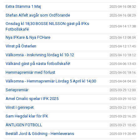
Extra Stämma 1 Maj
2025-04-16 08:32
Stefan Alfelt avgår som Ordförande
2025-04-16 08:29
Onsdag kl 18,30 BOSSE NILSSON gäst på IFKs
2025-04-14 17:38
Fotbollskafé
Nya IFKare & Nya FCHare
2025-04-13 08:04
Vinst på Österlen
2025-04-12 17:45
Välkomna - Inskrivning lördag kl 10-12
2025-04-10 18:12
Välkänd gäst på nästa fotbollskafé!
2025-04-06 13:43
Hemmapremiär med förlust
2025-04-05 18:16
Välkomna - Hemmapremiär Lördag 5 April kl 14,00
2025-04-04 04:55
Seriepremiär
2025-03-29 12:00
Amel Crnalic spelar i IFK 2025
2025-03-29 10:52
Vinst i genrepet
2025-03-22 19:40
Sam Hegdal klar för IFK
2025-03-22 16:25
ÄNTLIGEN FOTBOLL
2025-03-21 10:45
Beställ Jord & Gödning - Hemleverans
2025-03-19 20:49