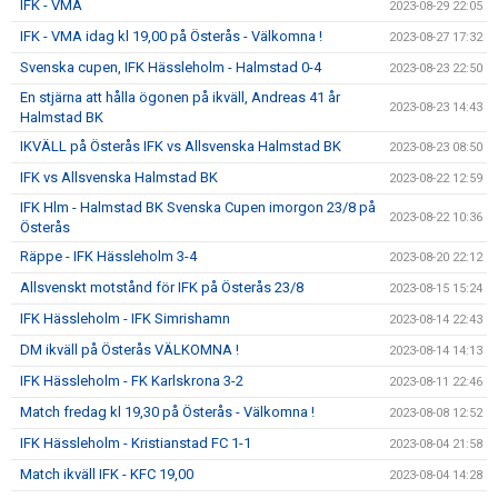
IFK - VMA
2023-08-29 22:05
IFK - VMA idag kl 19,00 på Österås - Välkomna !
2023-08-27 17:32
Svenska cupen, IFK Hässleholm - Halmstad 0-4
2023-08-23 22:50
En stjärna att hålla ögonen på ikväll, Andreas 41 år
2023-08-23 14:43
Halmstad BK
IKVÄLL på Österås IFK vs Allsvenska Halmstad BK
2023-08-23 08:50
IFK vs Allsvenska Halmstad BK
2023-08-22 12:59
IFK Hlm - Halmstad BK Svenska Cupen imorgon 23/8 på
2023-08-22 10:36
Österås
Räppe - IFK Hässleholm 3-4
2023-08-20 22:12
Allsvenskt motstånd för IFK på Österås 23/8
2023-08-15 15:24
IFK Hässleholm - IFK Simrishamn
2023-08-14 22:43
DM ikväll på Österås VÄLKOMNA !
2023-08-14 14:13
IFK Hässleholm - FK Karlskrona 3-2
2023-08-11 22:46
Match fredag kl 19,30 på Österås - Välkomna !
2023-08-08 12:52
IFK Hässleholm - Kristianstad FC 1-1
2023-08-04 21:58
Match ikväll IFK - KFC 19,00
2023-08-04 14:28