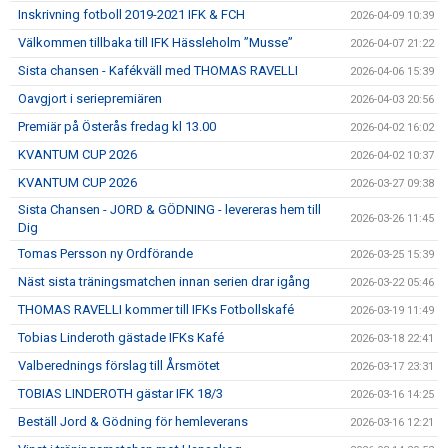
Inskrivning fotboll 2019-2021 IFK & FCH
2026-04-09 10:39
Välkommen tillbaka till IFK Hässleholm ”Musse”
2026-04-07 21:22
Sista chansen - Kafékväll med THOMAS RAVELLI
2026-04-06 15:39
Oavgjort i seriepremiären
2026-04-03 20:56
Premiär på Österås fredag kl 13.00
2026-04-02 16:02
KVANTUM CUP 2026
2026-04-02 10:37
KVANTUM CUP 2026
2026-03-27 09:38
Sista Chansen - JORD & GÖDNING - levereras hem till
2026-03-26 11:45
Dig
Tomas Persson ny Ordförande
2026-03-25 15:39
Näst sista träningsmatchen innan serien drar igång
2026-03-22 05:46
THOMAS RAVELLI kommer till IFKs Fotbollskafé
2026-03-19 11:49
Tobias Linderoth gästade IFKs Kafé
2026-03-18 22:41
Valberednings förslag till Årsmötet
2026-03-17 23:31
TOBIAS LINDEROTH gästar IFK 18/3
2026-03-16 14:25
Beställ Jord & Gödning för hemleverans
2026-03-16 12:21