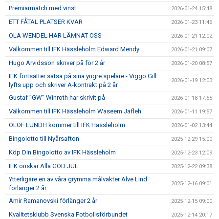
Premiärmatch med vinst
2026-01-24 15:48
ETT FÅTAL PLATSER KVAR
2026-01-23 11:46
OLA WENDEL HAR LÄMNAT OSS
2026-01-21 12:02
Välkommen till IFK Hässleholm Edward Mendy
2026-01-21 09:07
Hugo Arvidsson skriver på för 2 år
2026-01-20 08:57
IFK fortsätter satsa på sina yngre spelare - Viggo Gill
2026-01-19 12:03
lyfts upp och skriver A-kontrakt på 2 år
Gustaf ”GW” Winroth har skrivit på
2026-01-18 17:55
Välkommen till IFK Hässleholm Waseem Jafleh
2026-01-11 19:57
OLOF LUNDH kommer till IFK Hässleholm
2026-01-02 13:44
Bingolotto till Nyårsafton
2025-12-29 15:00
Köp Din Bingolotto av IFK Hässleholm
2025-12-23 12:09
IFK önskar Alla GOD JUL
2025-12-22 09:38
Ytterligare en av våra grymma målvakter Alve Lind
2025-12-16 09:01
förlänger 2 år
Amir Ramanovski förlänger 2 år
2025-12-15 09:00
Kvalitetsklubb Svenska Fotbollsförbundet
2025-12-14 20:17