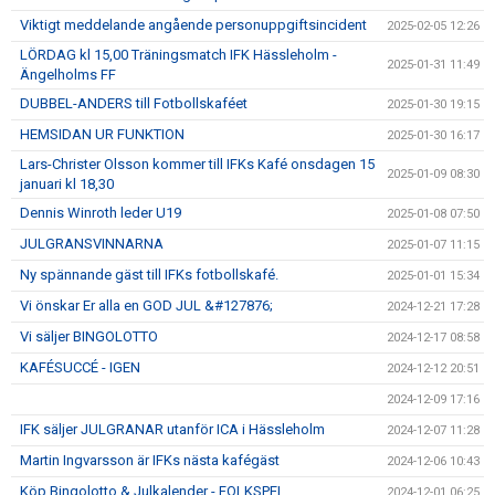
Viktigt meddelande angående personuppgiftsincident
2025-02-05 12:26
LÖRDAG kl 15,00 Träningsmatch IFK Hässleholm -
2025-01-31 11:49
Ängelholms FF
DUBBEL-ANDERS till Fotbollskaféet
2025-01-30 19:15
HEMSIDAN UR FUNKTION
2025-01-30 16:17
Lars-Christer Olsson kommer till IFKs Kafé onsdagen 15
2025-01-09 08:30
januari kl 18,30
Dennis Winroth leder U19
2025-01-08 07:50
JULGRANSVINNARNA
2025-01-07 11:15
Ny spännande gäst till IFKs fotbollskafé.
2025-01-01 15:34
Vi önskar Er alla en GOD JUL &#127876;
2024-12-21 17:28
Vi säljer BINGOLOTTO
2024-12-17 08:58
KAFÉSUCCÉ - IGEN
2024-12-12 20:51
2024-12-09 17:16
IFK säljer JULGRANAR utanför ICA i Hässleholm
2024-12-07 11:28
Martin Ingvarsson är IFKs nästa kafégäst
2024-12-06 10:43
Köp Bingolotto & Julkalender - FOLKSPEL
2024-12-01 06:25