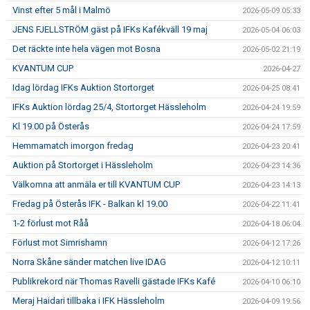
Vinst efter 5 mål i Malmö
2026-05-09 05:33
JENS FJELLSTRÖM gäst på IFKs Kafékväll 19 maj
2026-05-04 06:03
Det räckte inte hela vägen mot Bosna
2026-05-02 21:19
KVANTUM CUP
2026-04-27
Idag lördag IFKs Auktion Stortorget
2026-04-25 08:41
IFKs Auktion lördag 25/4, Stortorget Hässleholm
2026-04-24 19:59
Kl 19.00 på Österås
2026-04-24 17:59
Hemmamatch imorgon fredag
2026-04-23 20:41
Auktion på Stortorget i Hässleholm
2026-04-23 14:36
Välkomna att anmäla er till KVANTUM CUP
2026-04-23 14:13
Fredag på Österås IFK - Balkan kl 19.00
2026-04-22 11:41
1-2 förlust mot Råå
2026-04-18 06:04
Förlust mot Simrishamn
2026-04-12 17:26
Norra Skåne sänder matchen live IDAG
2026-04-12 10:11
Publikrekord när Thomas Ravelli gästade IFKs Kafé
2026-04-10 06:10
Meraj Haidari tillbaka i IFK Hässleholm
2026-04-09 19:56