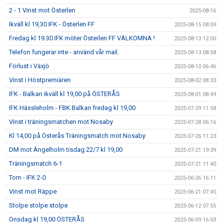
2 - 1 Vinst mot Österlen
2025-08-16
Ikväll kl 19,30 IFK - Österlen FF
2025-08-15 08:09
Fredag kl 19.30 IFK möter Österlen FF VÄLKOMNA !
2025-08-13 12:00
Telefon fungerar inte - använd vår mail.
2025-08-13 08:58
Förlust i Växjö
2025-08-10 06:46
Vinst i Höstpremiären
2025-08-02 08:33
IFK - Balkan ikväll kl 19,00 på ÖSTERÅS
2025-08-01 08:49
IFK Hässleholm - FBK Balkan fredag kl 19,00
2025-07-29 11:58
Vinst i träningsmatchen mot Nosaby
2025-07-28 06:16
Kl 14,00 på Österås Träningsmatch mot Nosaby
2025-07-26 11:23
DM mot Ängelholm tisdag 22/7 kl 19,00
2025-07-21 19:39
Träningsmatch 6-1
2025-07-21 11:40
Torn - IFK 2-0
2025-06-26 16:11
Vinst mot Räppe
2025-06-21 07:45
Stolpe stolpe stolpe
2025-06-12 07:55
Onsdag kl 19,00 ÖSTERÅS
2025-06-09 16:03