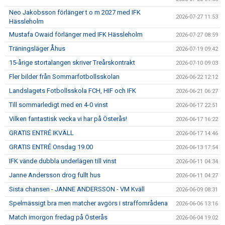
Neo Jakobsson förlänger t o m 2027 med IFK
2026-07-27 11:53
Hässleholm
Mustafa Owaid förlänger med IFK Hässleholm
2026-07-27 08:59
Träningsläger Åhus
2026-07-19 09:42
15-årige stortalangen skriver Treårskontrakt
2026-07-10 09:03
Fler bilder från Sommarfotbollsskolan
2026-06-22 12:12
Landslagets Fotbollsskola FCH, HIF och IFK
2026-06-21 06:27
Till sommarledigt med en 4-0 vinst
2026-06-17 22:51
Vilken fantastisk vecka vi har på Österås!
2026-06-17 16:22
GRATIS ENTRÉ IKVÄLL
2026-06-17 14:46
GRATIS ENTRÉ Onsdag 19.00
2026-06-13 17:54
IFK vände dubbla underlägen till vinst
2026-06-11 04:34
Janne Andersson drog fullt hus
2026-06-11 04:27
Sista chansen - JANNE ANDERSSON - VM Kväll
2026-06-09 08:31
Spelmässigt bra men matcher avgörs i straffområdena
2026-06-06 13:16
Match imorgon fredag på Österås
2026-06-04 19:02