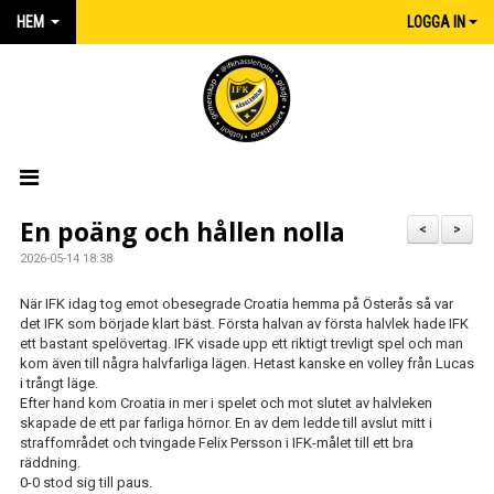
HEM
LOGGA IN
HEM
En poäng och hållen nolla
<
>
2026-05-14 18:38
NYHETER
När IFK idag tog emot obesegrade Croatia hemma på Österås så var
MATCHER
det IFK som började klart bäst. Första halvan av första halvlek hade IFK
ett bastant spelövertag. IFK visade upp ett riktigt trevligt spel och man
kom även till några halvfarliga lägen. Hetast kanske en volley från Lucas
KALENDER
i trångt läge.
Efter hand kom Croatia in mer i spelet och mot slutet av halvleken
IFK:AREN
skapade de ett par farliga hörnor. En av dem ledde till avslut mitt i
straffområdet och tvingade Felix Persson i IFK-målet till ett bra
KLUBBSHOP INTERSPORT
räddning.
0-0 stod sig till paus.