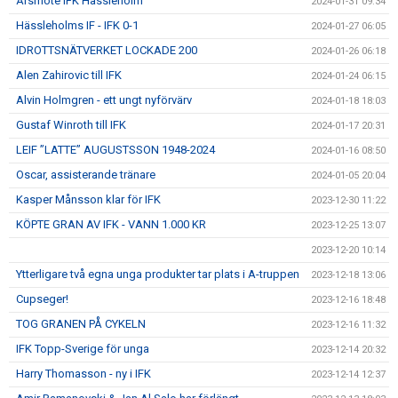
Årsmöte IFK Hässleholm
2024-01-31 09:34
Hässleholms IF - IFK 0-1
2024-01-27 06:05
IDROTTSNÄTVERKET LOCKADE 200
2024-01-26 06:18
Alen Zahirovic till IFK
2024-01-24 06:15
Alvin Holmgren - ett ungt nyförvärv
2024-01-18 18:03
Gustaf Winroth till IFK
2024-01-17 20:31
LEIF ”LATTE” AUGUSTSSON 1948-2024
2024-01-16 08:50
Oscar, assisterande tränare
2024-01-05 20:04
Kasper Månsson klar för IFK
2023-12-30 11:22
KÖPTE GRAN AV IFK - VANN 1.000 KR
2023-12-25 13:07
2023-12-20 10:14
Ytterligare två egna unga produkter tar plats i A-truppen
2023-12-18 13:06
Cupseger!
2023-12-16 18:48
TOG GRANEN PÅ CYKELN
2023-12-16 11:32
IFK Topp-Sverige för unga
2023-12-14 20:32
Harry Thomasson - ny i IFK
2023-12-14 12:37