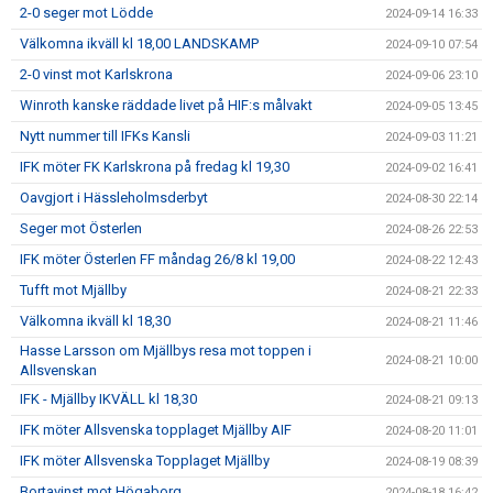
2-0 seger mot Lödde
2024-09-14 16:33
Välkomna ikväll kl 18,00 LANDSKAMP
2024-09-10 07:54
2-0 vinst mot Karlskrona
2024-09-06 23:10
Winroth kanske räddade livet på HIF:s målvakt
2024-09-05 13:45
Nytt nummer till IFKs Kansli
2024-09-03 11:21
IFK möter FK Karlskrona på fredag kl 19,30
2024-09-02 16:41
Oavgjort i Hässleholmsderbyt
2024-08-30 22:14
Seger mot Österlen
2024-08-26 22:53
IFK möter Österlen FF måndag 26/8 kl 19,00
2024-08-22 12:43
Tufft mot Mjällby
2024-08-21 22:33
Välkomna ikväll kl 18,30
2024-08-21 11:46
Hasse Larsson om Mjällbys resa mot toppen i
2024-08-21 10:00
Allsvenskan
IFK - Mjällby IKVÄLL kl 18,30
2024-08-21 09:13
IFK möter Allsvenska topplaget Mjällby AIF
2024-08-20 11:01
IFK möter Allsvenska Topplaget Mjällby
2024-08-19 08:39
Bortavinst mot Högaborg
2024-08-18 16:42