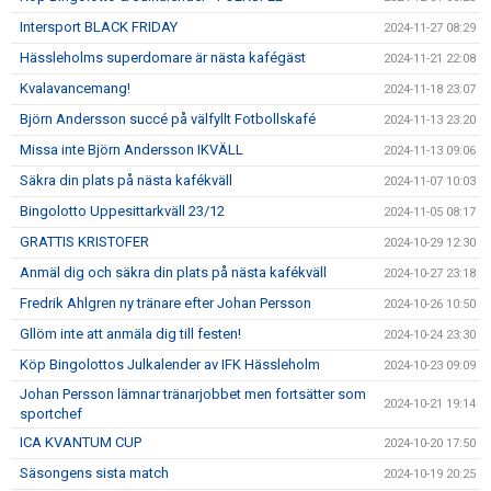
Intersport BLACK FRIDAY
2024-11-27 08:29
Hässleholms superdomare är nästa kafégäst
2024-11-21 22:08
Kvalavancemang!
2024-11-18 23:07
Björn Andersson succé på välfyllt Fotbollskafé
2024-11-13 23:20
Missa inte Björn Andersson IKVÄLL
2024-11-13 09:06
Säkra din plats på nästa kafékväll
2024-11-07 10:03
Bingolotto Uppesittarkväll 23/12
2024-11-05 08:17
GRATTIS KRISTOFER
2024-10-29 12:30
Anmäl dig och säkra din plats på nästa kafékväll
2024-10-27 23:18
Fredrik Ahlgren ny tränare efter Johan Persson
2024-10-26 10:50
Gllöm inte att anmäla dig till festen!
2024-10-24 23:30
Köp Bingolottos Julkalender av IFK Hässleholm
2024-10-23 09:09
Johan Persson lämnar tränarjobbet men fortsätter som
2024-10-21 19:14
sportchef
ICA KVANTUM CUP
2024-10-20 17:50
Säsongens sista match
2024-10-19 20:25