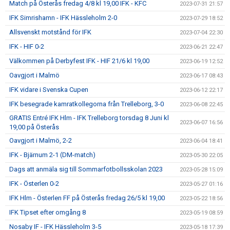
Match på Österås fredag 4/8 kl 19,00 IFK - KFC
2023-07-31 21:57
IFK Simrishamn - IFK Hässleholm 2-0
2023-07-29 18:52
Allsvenskt motstånd för IFK
2023-07-04 22:30
IFK - HIF 0-2
2023-06-21 22:47
Välkommen på Derbyfest IFK - HIF 21/6 kl 19,00
2023-06-19 12:52
Oavgjort i Malmö
2023-06-17 08:43
IFK vidare i Svenska Cupen
2023-06-12 22:17
IFK besegrade kamratkollegorna från Trelleborg, 3-0
2023-06-08 22:45
GRATIS Entré IFK Hlm - IFK Trelleborg torsdag 8 Juni kl
2023-06-07 16:56
19,00 på Österås
Oavgjort i Malmö, 2-2
2023-06-04 18:41
IFK - Bjärnum 2-1 (DM-match)
2023-05-30 22:05
Dags att anmäla sig till Sommarfotbollsskolan 2023
2023-05-28 15:09
IFK - Österlen 0-2
2023-05-27 01:16
IFK Hlm - Österlen FF på Österås fredag 26/5 kl 19,00
2023-05-22 18:56
IFK Tipset efter omgång 8
2023-05-19 08:59
Nosaby IF - IFK Hässleholm 3-5
2023-05-18 17:39