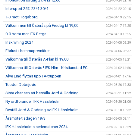
IFK-auktion lördag 27/4 kl 12.00
2024-04-24 21:10
Intersport 25% 23/4-30/4
2024-04-22 09:15
1-3 mot Högaborg
2024-04-19 22:15
Välkommen till Österås på Fredag kl 19,00
2024-04-17 17:25
0-0 borta mot IFK Berga
2024-04-13 16:55
Inskrivning 2024
2024-04-08 09:29
Förlust i hemmapremiären
2024-04-06 08:37
Välkomna till Österås A-Plan kl 19,00
2024-04-05 12:21
Välkomna till Österås ! IFK Hlm - Kristianstad FC
2024-04-02 14:56
Alve Lind flyttas upp i A-truppen
2024-04-01 17:16
Teodor Dobrijevic
2024-03-26 17:33
Sista chansen att beställa Jord & Gödning
2024-03-21 11:22
Ny ordförande i IFK Hässleholm
2024-03-20 21:00
Beställ Jord & Gödning av IFK Hässleholm
2024-03-10 10:32
Årsmöte tisdagen 19/3
2024-03-05 09:11
IFK Hässleholms seriematcher 2024
2024-02-14 19:29