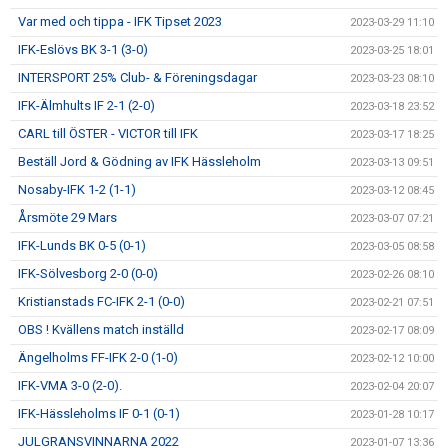
Var med och tippa - IFK Tipset 2023
2023-03-29 11:10
IFK-Eslövs BK 3-1 (3-0)
2023-03-25 18:01
INTERSPORT 25% Club- & Föreningsdagar
2023-03-23 08:10
IFK-Älmhults IF 2-1 (2-0)
2023-03-18 23:52
CARL till ÖSTER - VICTOR till IFK
2023-03-17 18:25
Beställ Jord & Gödning av IFK Hässleholm
2023-03-13 09:51
Nosaby-IFK 1-2 (1-1)
2023-03-12 08:45
Årsmöte 29 Mars
2023-03-07 07:21
IFK-Lunds BK 0-5 (0-1)
2023-03-05 08:58
IFK-Sölvesborg 2-0 (0-0)
2023-02-26 08:10
Kristianstads FC-IFK 2-1 (0-0)
2023-02-21 07:51
OBS ! Kvällens match inställd
2023-02-17 08:09
Ängelholms FF-IFK 2-0 (1-0)
2023-02-12 10:00
IFK-VMA 3-0 (2-0).
2023-02-04 20:07
IFK-Hässleholms IF 0-1 (0-1)
2023-01-28 10:17
JULGRANSVINNARNA 2022
2023-01-07 13:36