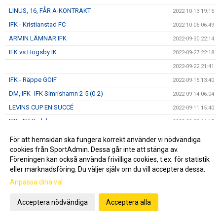
LINUS, 16, FÅR A-KONTRAKT
2022-10-13 19:15
IFK - Kristianstad FC
2022-10-06 06:49
ARMIN LÄMNAR IFK
2022-09-30 22:14
IFK vs Högsby IK
2022-09-27 22:18
2022-09-22 21:41
IFK - Räppe GOIF
2022-09-15 13:40
DM, IFK- IFK Simrishamn 2-5 (0-2)
2022-09-14 06:04
LEVINS CUP EN SUCCÉ
2022-09-11 15:40
IFK - FK Karlskrona
2022-09-09 16:15
ISAAC HAR FÖRLÄNGT
2022-09-07 14:55
För att hemsidan ska fungera korrekt använder vi nödvändiga
IFK - FK Karlskrona
cookies från SportAdmin. Dessa går inte att stänga av.
2022-09-07 08:48
Föreningen kan också använda frivilliga cookies, t.ex. för statistik
OLLE HAR FÖRLÄNGT
2022-09-01 19:07
eller marknadsföring. Du väljer själv om du vill acceptera dessa.
Månadsbrev September
2022-08-31 22:45
Anpassa dina val
Dags för derby IFK vs HIF
2022-08-24 18:19
Acceptera nödvändiga
Acceptera alla
Teo hälsar och tackar!
2022-08-18 18:17
DM, BK Olympic-IFK 0-7 (0-3)
2022-08-18 05:59