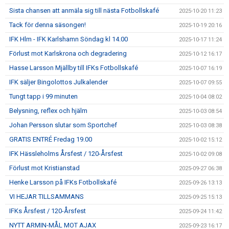
Sista chansen att anmäla sig till nästa Fotbollskafé
2025-10-20 11:23
Tack för denna säsongen!
2025-10-19 20:16
IFK Hlm - IFK Karlshamn Söndag kl 14.00
2025-10-17 11:24
Förlust mot Karlskrona och degradering
2025-10-12 16:17
Hasse Larsson Mjällby till IFKs Fotbollskafé
2025-10-07 16:19
IFK säljer Bingolottos Julkalender
2025-10-07 09:55
Tungt tapp i 99 minuten
2025-10-04 08:02
Belysning, reflex och hjälm
2025-10-03 08:54
Johan Persson slutar som Sportchef
2025-10-03 08:38
GRATIS ENTRÉ Fredag 19.00
2025-10-02 15:12
IFK Hässleholms Årsfest / 120-Årsfest
2025-10-02 09:08
Förlust mot Kristianstad
2025-09-27 06:38
Henke Larsson på IFKs Fotbollskafé
2025-09-26 13:13
VI HEJAR TILLSAMMANS
2025-09-25 15:13
IFKs Årsfest / 120-Årsfest
2025-09-24 11:42
NYTT ARMIN-MÅL MOT AJAX
2025-09-23 16:17