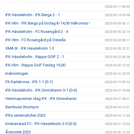
2023-05-17 08:40
IFK Hässleholm - IFK Berga 2 - 1
2023-05-14 09:48
IFK Hlm - IFK Berga på lördag kl 14,00 Välkomna !
2023-05-09 06:11
IFK Hässleholm - FC Rosengård 2 - 4
2023-05-05 22:14
IFK Hlm - FC Rosengård på Österås
2023-05-03 08:17
VMA IK - IFK Hässleholm 1-3
2023-04-28 22:21
IFK Hässleholm - Räppe GOIF 2 - 1
2023-04-22 06:58
IFK Hlm - Räppe GoIF Fredag 19,00
2023-04-20 15:25
Inskrivningen
2023-04-16 20:55
FK Karlskrona - IFK 1-1 (0-1)
2023-04-15 09:33
IFK Hässleholm - IFK Simrishamn 3-1 (0-0)
2023-04-07 18:48
Hemmapremiär idag IFK - IFK Simrishamn
2023-04-07 08:51
Bambusa Strumpor
2023-04-04 13:21
IFKs seriematcher 2023
2023-04-03 12:34
Kristianstad FC - IFK Hässleholm 2-0 (0-0)
2023-04-01 10:03
Årsmötet 2023
2023-03-30 12:29