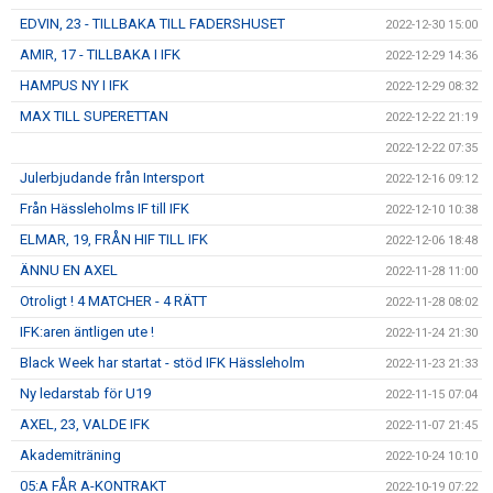
EDVIN, 23 - TILLBAKA TILL FADERSHUSET
2022-12-30 15:00
AMIR, 17 - TILLBAKA I IFK
2022-12-29 14:36
HAMPUS NY I IFK
2022-12-29 08:32
MAX TILL SUPERETTAN
2022-12-22 21:19
2022-12-22 07:35
Julerbjudande från Intersport
2022-12-16 09:12
Från Hässleholms IF till IFK
2022-12-10 10:38
ELMAR, 19, FRÅN HIF TILL IFK
2022-12-06 18:48
ÄNNU EN AXEL
2022-11-28 11:00
Otroligt ! 4 MATCHER - 4 RÄTT
2022-11-28 08:02
IFK:aren äntligen ute !
2022-11-24 21:30
Black Week har startat - stöd IFK Hässleholm
2022-11-23 21:33
Ny ledarstab för U19
2022-11-15 07:04
AXEL, 23, VALDE IFK
2022-11-07 21:45
Akademiträning
2022-10-24 10:10
05:A FÅR A-KONTRAKT
2022-10-19 07:22