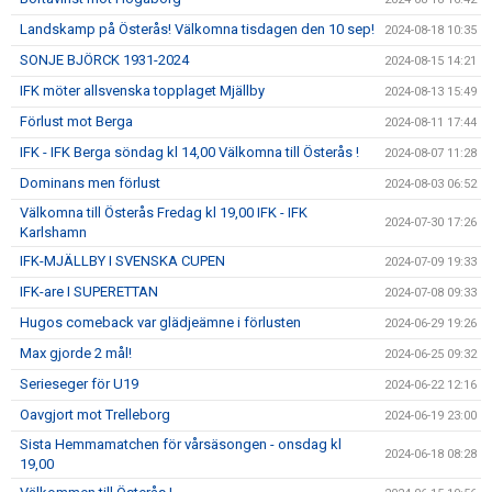
Landskamp på Österås! Välkomna tisdagen den 10 sep!
2024-08-18 10:35
SONJE BJÖRCK 1931-2024
2024-08-15 14:21
IFK möter allsvenska topplaget Mjällby
2024-08-13 15:49
Förlust mot Berga
2024-08-11 17:44
IFK - IFK Berga söndag kl 14,00 Välkomna till Österås !
2024-08-07 11:28
Dominans men förlust
2024-08-03 06:52
Välkomna till Österås Fredag kl 19,00 IFK - IFK
2024-07-30 17:26
Karlshamn
IFK-MJÄLLBY I SVENSKA CUPEN
2024-07-09 19:33
IFK-are I SUPERETTAN
2024-07-08 09:33
Hugos comeback var glädjeämne i förlusten
2024-06-29 19:26
Max gjorde 2 mål!
2024-06-25 09:32
Serieseger för U19
2024-06-22 12:16
Oavgjort mot Trelleborg
2024-06-19 23:00
Sista Hemmamatchen för vårsäsongen - onsdag kl
2024-06-18 08:28
19,00