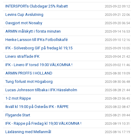
INTERSPORTs Clubdagar 25% Rabatt
2025-09-22 09:12
Levins Cup Avslutning
2025-09-21 22:06
Oavgjort mot Nosaby
2025-09-20 06:54
ARMIN målskytt i första minuten
2025-09-14 16:53
Henke Larsson till IFKs Fotbollskafé
2025-09-10 12:16
IFK - Sölvesborg GIF på fredag kl 19,15
2025-09-09 10:05
Linero straffade IFK
2025-09-04 21:42
IFK - Linero IF torsd 19.00 VÄLKOMNA !
2025-09-02 11:46
ARMIN PROFFS I HOLLAND
2025-08-30 19:09
Tung förlust mot Högaborg
2025-08-30 06:48
Lucas Johnsson tillbaka i IFK Hässleholm
2025-08-28 21:44
1-2 mot Räppe
2025-08-23 06:45
Ikväll kl 19.00 på Österås IFK - RÄPPE
2025-08-22 08:47
Flygande Start
2025-08-21 09:44
IFK - Räppe på Fredag kl 19,00 VÄLKOMNA !
2025-08-19 10:31
Läxläsning med Mellanmål
2025-08-16 17:19