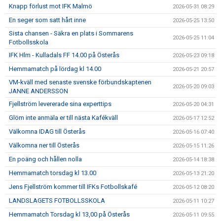
Knapp förlust mot IFK Malmö
2026-05-31 08:29
En seger som satt hårt inne
2026-05-25 13:50
Sista chansen - Säkra en plats i Sommarens
2026-05-25 11:04
Fotbollsskola
IFK Hlm - Kulladals FF 14.00 på Österås
2026-05-23 09:18
Hemmamatch på lördag kl 14.00
2026-05-21 20:57
VM-kväll med senaste svenske förbundskaptenen
2026-05-20 09:03
JANNE ANDERSSON
Fjellström levererade sina experttips
2026-05-20 04:31
Glöm inte anmäla er till nästa Kafékväll
2026-05-17 12:52
Välkomna IDAG till Österås
2026-05-16 07:40
Välkomna ner till Österås
2026-05-15 11:26
En poäng och hållen nolla
2026-05-14 18:38
Hemmamatch torsdag kl 13.00
2026-05-13 21:20
Jens Fjellström kommer till IFKs Fotbollskafé
2026-05-12 08:20
LANDSLAGETS FOTBOLLSSKOLA
2026-05-11 10:27
Hemmamatch Torsdag kl 13,00 på Österås
2026-05-11 09:55