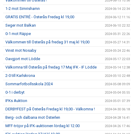
Välkommen till Österås !
2024-06-15 10:56
1-2 mot Simrishamn
2024-06-14 22:34
GRATIS ENTRÉ - Österås Fredag kl 19,00
2024-06-12 11:16
Seger mot Balkan
2024-06-10 22:32
0-1 mot Räppe
2024-05-31 22:26
Välkommen till Österås på fredag 31 maj kl 19,00
2024-05-27 14:31
Vinst mot Nosaby
2024-05-24 22:46
Oavgjort mot Lödde
2024-05-17 22:03
Välkomna till Österås på fredag 17 Maj IFK - IF Lödde
2024-05-14 12:38
2-0 till Karlskrona
2024-05-10 22:48
Sommarfotbollsskola 2024
2024-05-08 09:09
0-1 i derbyt
2024-05-04 05:55
IFKs Auktion
2024-05-01 07:39
DERBYFEST på Österås Fredag kl 19,00 - Välkomna !
2024-04-30 06:18
Berg- och dalbana mot Österlen
2024-04-28 16:41
MFF-tröjor på IFK-auktionen lördag kl 12.00
2024-04-26 17:46