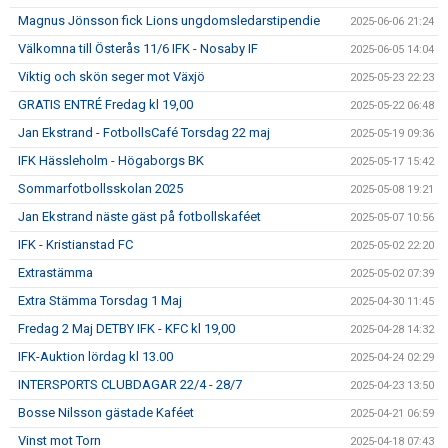
Magnus Jönsson fick Lions ungdomsledarstipendie
2025-06-06 21:24
Välkomna till Österås 11/6 IFK - Nosaby IF
2025-06-05 14:04
Viktig och skön seger mot Växjö
2025-05-23 22:23
GRATIS ENTRÉ Fredag kl 19,00
2025-05-22 06:48
Jan Ekstrand - FotbollsCafé Torsdag 22 maj
2025-05-19 09:36
IFK Hässleholm - Högaborgs BK
2025-05-17 15:42
Sommarfotbollsskolan 2025
2025-05-08 19:21
Jan Ekstrand näste gäst på fotbollskaféet
2025-05-07 10:56
IFK - Kristianstad FC
2025-05-02 22:20
Extrastämma
2025-05-02 07:39
Extra Stämma Torsdag 1 Maj
2025-04-30 11:45
Fredag 2 Maj DETBY IFK - KFC kl 19,00
2025-04-28 14:32
IFK-Auktion lördag kl 13.00
2025-04-24 02:29
INTERSPORTS CLUBDAGAR 22/4 - 28/7
2025-04-23 13:50
Bosse Nilsson gästade Kaféet
2025-04-21 06:59
Vinst mot Torn
2025-04-18 07:43