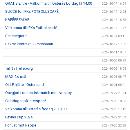
GRATIS Entré - Välkomna till Österås Lördag kl 14,00
2024-10-17 16:09
SUCCÉ för IFKs FOTBOLLSCAFÈ
2024-10-17 12:28
KAFÉPREMIÄR
2024-10-15 15:35
Välkomna till IFKs Fotbollskafé
2024-10-14 11:47
Seriesegrare!
2024-10-14 09:11
Säkrat kontrakt i Simrishamn
2024-10-12 17:52
2024-10-11 10:57
2024-10-06 09:29
Tufft i Trelleborg
2024-10-05 18:05
MAX 4:e mål
2024-10-05 08:47
OLLE hjälte i Östersund
2024-10-01 08:21
Oavgjort i dramatisk match mot Nosaby
2024-09-27 21:54
Clubdagar på Intersport!
2024-09-25 18:33
Välkomna till Österås fredag kl 19,00
2024-09-23 17:12
Levins Cup 2024
2024-09-22 21:09
Förlust mot Räppe
2024-09-20 22:28