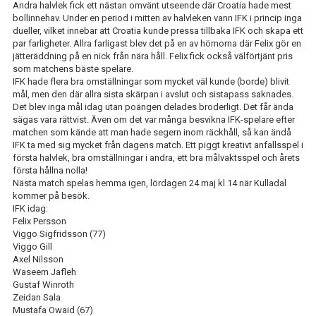
Andra halvlek fick ett nästan omvänt utseende där Croatia hade mest
IFK GER TILLBAKA
bollinnehav. Under en period i mitten av halvleken vann IFK i princip inga
dueller, vilket innebar att Croatia kunde pressa tillbaka IFK och skapa ett
50/50 LOTTERIET
par farligheter. Allra farligast blev det på en av hörnorna där Felix gör en
jätteräddning på en nick från nära håll. Felix fick också välförtjänt pris
IFK TIPSET 2026
som matchens bäste spelare.
IFK hade flera bra omställningar som mycket väl kunde (borde) blivit
mål, men den där allra sista skärpan i avslut och sistapass saknades.
VM-TIPSET 2026
Det blev inga mål idag utan poängen delades broderligt. Det får ända
sägas vara rättvist. Även om det var många besvikna IFK-spelare efter
matchen som kände att man hade segern inom räckhåll, så kan ändå
IFK ta med sig mycket från dagens match. Ett piggt kreativt anfallsspel i
första halvlek, bra omställningar i andra, ett bra målvaktsspel och årets
första hållna nolla!
Nästa match spelas hemma igen, lördagen 24 maj kl 14 när Kulladal
kommer på besök.
IFK idag:
Felix Persson
Viggo Sigfridsson (77)
Viggo Gill
Axel Nilsson
Waseem Jafleh
Gustaf Winroth
Zeidan Sala
Mustafa Owaid (67)