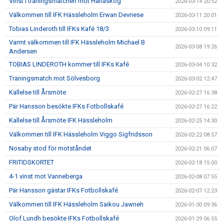
Vinst i träningsmatchen mot Hanaskog
2026-03-14 20:52
Välkommen till IFK Hässleholm Erwan Devriese
2026-03-11 20:01
Tobias Linderoth till IFKs Kafé 18/3
2026-03-10 09:11
Varmt välkommen till IFK Hässleholm Michael B
2026-03-08 19:26
Andersen
TOBIAS LINDEROTH kommer till IFKs Kafé
2026-03-04 10:32
Träningsmatch mot Sölvesborg
2026-03-02 12:47
Kallelse till Årsmöte
2026-02-27 16:38
Pär Hansson besökte IFKs Fotbollskafé
2026-02-27 16:22
Kallelse till Årsmöte IFK Hässleholm
2026-02-25 14:30
Välkommen till IFK Hässleholm Viggo Sigfridsson
2026-02-22 08:57
Nosaby stod för motståndet
2026-02-21 06:07
FRITIDSKORTET
2026-02-18 15:00
4-1 vinst mot Vanneberga
2026-02-08 07:55
Pär Hansson gästar IFKs Fotbollskafé
2026-02-07 12:23
Välkommen till IFK Hässleholm Saikou Jawneh
2026-01-30 09:36
Olof Lundh besökte IFKs Fotbollskafé
2026-01-29 06:55