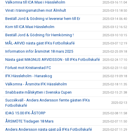
Välkomna till ICA Maxi i Hässleholm
2025-03-16 11:04
Vinst i träningsmatchen mot Älmhult
2025-03-15 18:50
Beställ Jord & Gödning vi levererar hem till Er
2025-03-14 06:40
Kom till ICA Maxi Hässleholm
2025-03-12 16:52
Beställ Jord & Gödning för Hemkörning !
2025-03-10 10:15
MÅL-ARVID nästa gäst IFKs Fotbollskafé
2025-03-07 12:19
Information inför årsmötet 18 mars 2025
2025-02-25 09:18
Nästa gäst MAGNUS ARVIDSSON - till IFKs Fotbollskafé
2025-02-24 17:10
Förlust mot Kristianstad FC
2025-02-23 11:02
IFK Hässleholm - Hanaskog
2025-02-19 09:18
Välkomna - Årsmöte IFK Hässleholm
2025-02-18 11:35
Snabbaste målskytten i Svenska Cupen
2025-02-15 21:38
Succékväll - Anders Andersson femte gästen IFKs
2025-02-13
Fotbollskafé
IDAG 15.00 IFK-ÅSTORP
2025-02-08 11:58
ÅRSMÖTE Tisdagen 18 Mars
2025-02-07 11:50
Anders Andersson nästa gäst på IFKs Fotbollskafé
2025-02-07 11:29