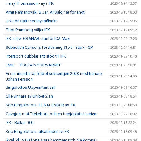
Harry Thomasson - ny i IFK
2023-12-14 12:37
Amir Ramanovski & Jan Al Salo har förlängt
2023-12-13 18:03
IFK gör klart med ny målvakt
2023-12-12 19:36
Elliot Pramberg väljer IFK
2023-12-12 09:12
IFK säljer GRANAR utanför ICA Maxi
2023-12-09 17:23
Sebastian Carlsons föreläsning Stolt - Stark - CP
2023-12-04 16:51
Intersport dubblar sitt stöd till IFK
2023-11-29 10:40
EMIL - FÖRSTA NYFÖRVÄRVET
2023-11-28 18:31
Vi sammanfattar fotbollssäsongen 2023 med tränare
2023-11-26 14:03
Johan Persson
Bingolottos Uppesittarkväll
2023-11-09 16:37
Olle vinnare av Unibet 2:an
2023-11-08 18:54
Köp Bingolottos JULKALENDER av IFK
2023-10-26 08:59
Oavgjort mot Trelleborg och en tredjeplats i serien
2023-10-22 18:02
IFK - Balkan 8-0
2023-10-13 22:24
Köp Bingolottos Julkalender av IFK
2023-10-13 09:48
Ikväll kl 19,00 årets sista hemmamatch, Välkomna !
2023-10-13 09:08