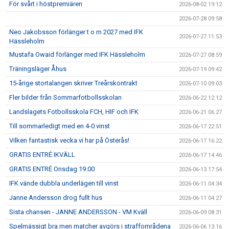
För svårt i höstpremiären
2026-08-02 19:12
2026-07-28 09:58
Neo Jakobsson förlänger t o m 2027 med IFK
2026-07-27 11:53
Hässleholm
Mustafa Owaid förlänger med IFK Hässleholm
2026-07-27 08:59
Träningsläger Åhus
2026-07-19 09:42
15-årige stortalangen skriver Treårskontrakt
2026-07-10 09:03
Fler bilder från Sommarfotbollsskolan
2026-06-22 12:12
Landslagets Fotbollsskola FCH, HIF och IFK
2026-06-21 06:27
Till sommarledigt med en 4-0 vinst
2026-06-17 22:51
Vilken fantastisk vecka vi har på Österås!
2026-06-17 16:22
GRATIS ENTRÉ IKVÄLL
2026-06-17 14:46
GRATIS ENTRÉ Onsdag 19.00
2026-06-13 17:54
IFK vände dubbla underlägen till vinst
2026-06-11 04:34
Janne Andersson drog fullt hus
2026-06-11 04:27
Sista chansen - JANNE ANDERSSON - VM Kväll
2026-06-09 08:31
Spelmässigt bra men matcher avgörs i straffområdena
2026-06-06 13:16