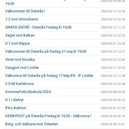
2024-06-18 08:28
19,00
Välkommen till Österås !
2024-06-15 10:56
1-2 mot Simrishamn
2024-06-14 22:34
GRATIS ENTRÉ - Österås Fredag kl 19,00
2024-06-12 11:16
Seger mot Balkan
2024-06-10 22:32
0-1 mot Räppe
2024-05-31 22:26
Välkommen till Österås på fredag 31 maj kl 19,00
2024-05-27 14:31
Vinst mot Nosaby
2024-05-24 22:46
Oavgjort mot Lödde
2024-05-17 22:03
Välkomna till Österås på fredag 17 Maj IFK - IF Lödde
2024-05-14 12:38
2-0 till Karlskrona
2024-05-10 22:48
Sommarfotbollsskola 2024
2024-05-08 09:09
0-1 i derbyt
2024-05-04 05:55
IFKs Auktion
2024-05-01 07:39
DERBYFEST på Österås Fredag kl 19,00 - Välkomna !
2024-04-30 06:18
Berg- och dalbana mot Österlen
2024-04-28 16:41