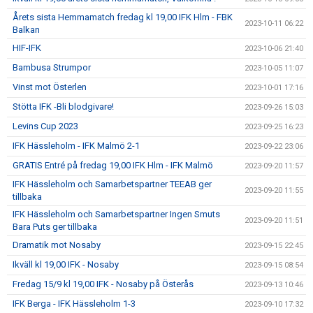
Årets sista Hemmamatch fredag kl 19,00 IFK Hlm - FBK
2023-10-11 06:22
Balkan
HIF-IFK
2023-10-06 21:40
Bambusa Strumpor
2023-10-05 11:07
Vinst mot Österlen
2023-10-01 17:16
Stötta IFK -Bli blodgivare!
2023-09-26 15:03
Levins Cup 2023
2023-09-25 16:23
IFK Hässleholm - IFK Malmö 2-1
2023-09-22 23:06
GRATIS Entré på fredag 19,00 IFK Hlm - IFK Malmö
2023-09-20 11:57
IFK Hässleholm och Samarbetspartner TEEAB ger
2023-09-20 11:55
tillbaka
IFK Hässleholm och Samarbetspartner Ingen Smuts
2023-09-20 11:51
Bara Puts ger tillbaka
Dramatik mot Nosaby
2023-09-15 22:45
Ikväll kl 19,00 IFK - Nosaby
2023-09-15 08:54
Fredag 15/9 kl 19,00 IFK - Nosaby på Österås
2023-09-13 10:46
IFK Berga - IFK Hässleholm 1-3
2023-09-10 17:32