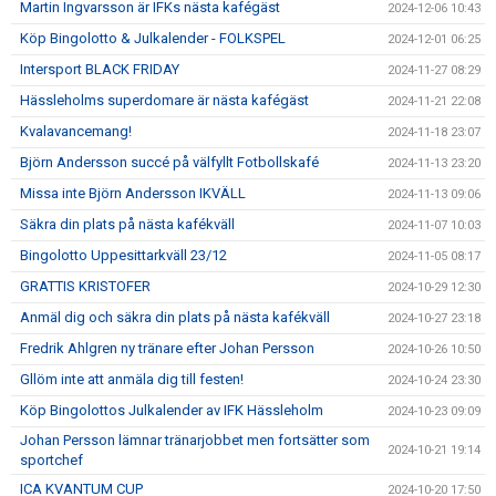
Martin Ingvarsson är IFKs nästa kafégäst
2024-12-06 10:43
Köp Bingolotto & Julkalender - FOLKSPEL
2024-12-01 06:25
Intersport BLACK FRIDAY
2024-11-27 08:29
Hässleholms superdomare är nästa kafégäst
2024-11-21 22:08
Kvalavancemang!
2024-11-18 23:07
Björn Andersson succé på välfyllt Fotbollskafé
2024-11-13 23:20
Missa inte Björn Andersson IKVÄLL
2024-11-13 09:06
Säkra din plats på nästa kafékväll
2024-11-07 10:03
Bingolotto Uppesittarkväll 23/12
2024-11-05 08:17
GRATTIS KRISTOFER
2024-10-29 12:30
Anmäl dig och säkra din plats på nästa kafékväll
2024-10-27 23:18
Fredrik Ahlgren ny tränare efter Johan Persson
2024-10-26 10:50
Gllöm inte att anmäla dig till festen!
2024-10-24 23:30
Köp Bingolottos Julkalender av IFK Hässleholm
2024-10-23 09:09
Johan Persson lämnar tränarjobbet men fortsätter som
2024-10-21 19:14
sportchef
ICA KVANTUM CUP
2024-10-20 17:50