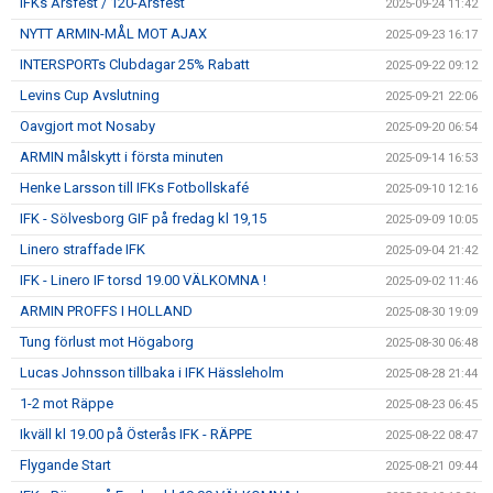
IFKs Årsfest / 120-Årsfest
2025-09-24 11:42
NYTT ARMIN-MÅL MOT AJAX
2025-09-23 16:17
INTERSPORTs Clubdagar 25% Rabatt
2025-09-22 09:12
Levins Cup Avslutning
2025-09-21 22:06
Oavgjort mot Nosaby
2025-09-20 06:54
ARMIN målskytt i första minuten
2025-09-14 16:53
Henke Larsson till IFKs Fotbollskafé
2025-09-10 12:16
IFK - Sölvesborg GIF på fredag kl 19,15
2025-09-09 10:05
Linero straffade IFK
2025-09-04 21:42
IFK - Linero IF torsd 19.00 VÄLKOMNA !
2025-09-02 11:46
ARMIN PROFFS I HOLLAND
2025-08-30 19:09
Tung förlust mot Högaborg
2025-08-30 06:48
Lucas Johnsson tillbaka i IFK Hässleholm
2025-08-28 21:44
1-2 mot Räppe
2025-08-23 06:45
Ikväll kl 19.00 på Österås IFK - RÄPPE
2025-08-22 08:47
Flygande Start
2025-08-21 09:44