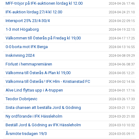
MFF-tröjor på IFK-auktionen lördag kl 12.00
2024-04-26 17:46
IFK-auktion lördag 27/4 kl 12.00
2024-04-24 21:10
Intersport 25% 23/4-30/4
2024-04-22 09:15
1-3 mot Högaborg
2024-04-19 22:15
Välkommen till Österås på Fredag kl 19,00
2024-04-17 17:25
0-0 borta mot IFK Berga
2024-04-13 16:55
Inskrivning 2024
2024-04-08 09:29
Förlust i hemmapremiären
2024-04-06 08:37
Välkomna till Österås A-Plan kl 19,00
2024-04-05 12:21
Välkomna till Österås ! IFK Hlm - Kristianstad FC
2024-04-02 14:56
Alve Lind flyttas upp i A-truppen
2024-04-01 17:16
Teodor Dobrijevic
2024-03-26 17:33
Sista chansen att beställa Jord & Gödning
2024-03-21 11:22
Ny ordförande i IFK Hässleholm
2024-03-20 21:00
Beställ Jord & Gödning av IFK Hässleholm
2024-03-10 10:32
Årsmöte tisdagen 19/3
2024-03-05 09:11