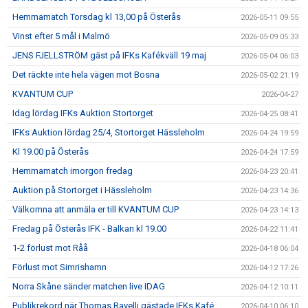
Hemmamatch Torsdag kl 13,00 på Österås
2026-05-11 09:55
Vinst efter 5 mål i Malmö
2026-05-09 05:33
JENS FJELLSTRÖM gäst på IFKs Kafékväll 19 maj
2026-05-04 06:03
Det räckte inte hela vägen mot Bosna
2026-05-02 21:19
KVANTUM CUP
2026-04-27
Idag lördag IFKs Auktion Stortorget
2026-04-25 08:41
IFKs Auktion lördag 25/4, Stortorget Hässleholm
2026-04-24 19:59
Kl 19.00 på Österås
2026-04-24 17:59
Hemmamatch imorgon fredag
2026-04-23 20:41
Auktion på Stortorget i Hässleholm
2026-04-23 14:36
Välkomna att anmäla er till KVANTUM CUP
2026-04-23 14:13
Fredag på Österås IFK - Balkan kl 19.00
2026-04-22 11:41
1-2 förlust mot Råå
2026-04-18 06:04
Förlust mot Simrishamn
2026-04-12 17:26
Norra Skåne sänder matchen live IDAG
2026-04-12 10:11
Publikrekord när Thomas Ravelli gästade IFKs Kafé
2026-04-10 06:10