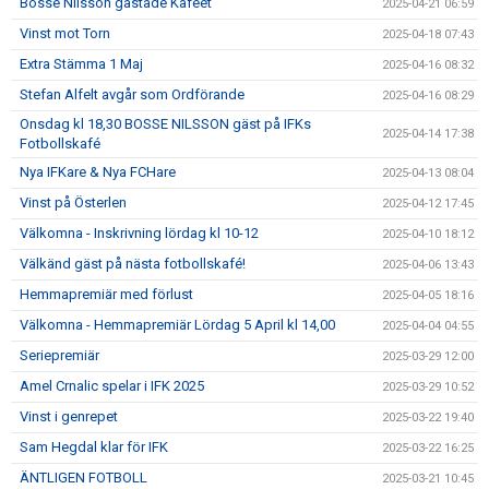
Bosse Nilsson gästade Kaféet
2025-04-21 06:59
Vinst mot Torn
2025-04-18 07:43
Extra Stämma 1 Maj
2025-04-16 08:32
Stefan Alfelt avgår som Ordförande
2025-04-16 08:29
Onsdag kl 18,30 BOSSE NILSSON gäst på IFKs
2025-04-14 17:38
Fotbollskafé
Nya IFKare & Nya FCHare
2025-04-13 08:04
Vinst på Österlen
2025-04-12 17:45
Välkomna - Inskrivning lördag kl 10-12
2025-04-10 18:12
Välkänd gäst på nästa fotbollskafé!
2025-04-06 13:43
Hemmapremiär med förlust
2025-04-05 18:16
Välkomna - Hemmapremiär Lördag 5 April kl 14,00
2025-04-04 04:55
Seriepremiär
2025-03-29 12:00
Amel Crnalic spelar i IFK 2025
2025-03-29 10:52
Vinst i genrepet
2025-03-22 19:40
Sam Hegdal klar för IFK
2025-03-22 16:25
ÄNTLIGEN FOTBOLL
2025-03-21 10:45