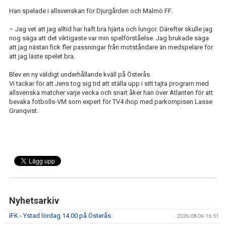
Han spelade i allsvenskan för Djurgården och Malmö FF.
– Jag vet att jag alltid har haft bra hjärta och lungor. Därefter skulle jag
nog säga att det viktigaste var min spelförståelse. Jag brukade säga
att jag nästan fick fler passningar från motståndare än medspelare för
att jag läste spelet bra.
Blev en ny väldigt underhållande kväll på Österås.
Vi tackar för att Jens tog sig tid att ställa upp i sitt tajta program med
allsvenska matcher varje vecka och snart åker han över Atlanten för att
bevaka fotbolls-VM som expert för TV4 ihop med parkompisen Lasse
Granqvist.
Nyhetsarkiv
IFK - Ystad lördag 14.00 på Österås
2026-08-06 16:51