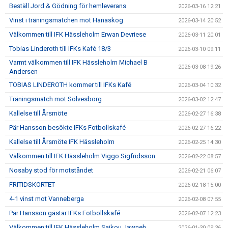
Beställ Jord & Gödning för hemleverans
2026-03-16 12:21
Vinst i träningsmatchen mot Hanaskog
2026-03-14 20:52
Välkommen till IFK Hässleholm Erwan Devriese
2026-03-11 20:01
Tobias Linderoth till IFKs Kafé 18/3
2026-03-10 09:11
Varmt välkommen till IFK Hässleholm Michael B
2026-03-08 19:26
Andersen
TOBIAS LINDEROTH kommer till IFKs Kafé
2026-03-04 10:32
Träningsmatch mot Sölvesborg
2026-03-02 12:47
Kallelse till Årsmöte
2026-02-27 16:38
Pär Hansson besökte IFKs Fotbollskafé
2026-02-27 16:22
Kallelse till Årsmöte IFK Hässleholm
2026-02-25 14:30
Välkommen till IFK Hässleholm Viggo Sigfridsson
2026-02-22 08:57
Nosaby stod för motståndet
2026-02-21 06:07
FRITIDSKORTET
2026-02-18 15:00
4-1 vinst mot Vanneberga
2026-02-08 07:55
Pär Hansson gästar IFKs Fotbollskafé
2026-02-07 12:23
Välkommen till IFK Hässleholm Saikou Jawneh
2026-01-30 09:36