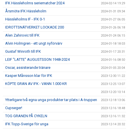
IFK Hässleholms seriematcher 2024
2024-02-14 19:29
Årsmöte IFK Hässleholm
2024-01-31 09:34
Hässleholms IF - IFK 0-1
2024-01-27 06:05
IDROTTSNÄTVERKET LOCKADE 200
2024-01-26 06:18
Alen Zahirovic till IFK
2024-01-24 06:15
Alvin Holmgren - ett ungt nyförvärv
2024-01-18 18:03
Gustaf Winroth till IFK
2024-01-17 20:31
LEIF ”LATTE” AUGUSTSSON 1948-2024
2024-01-16 08:50
Oscar, assisterande tränare
2024-01-05 20:04
Kasper Månsson klar för IFK
2023-12-30 11:22
KÖPTE GRAN AV IFK - VANN 1.000 KR
2023-12-25 13:07
2023-12-20 10:14
Ytterligare två egna unga produkter tar plats i A-truppen
2023-12-18 13:06
Cupseger!
2023-12-16 18:48
TOG GRANEN PÅ CYKELN
2023-12-16 11:32
IFK Topp-Sverige för unga
2023-12-14 20:32