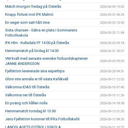
Match imorgon fredag på Österås
2026-06-04 19:02
Knapp förlust mot IFK Malmö
2026-05-31 08:29
En seger som satt hårt inne
2026-05-25 13:50
Sista chansen - Säkra en plats i Sommarens
2026-05-25 11:04
Fotbollsskola
IFK Hlm - Kulladals FF 14.00 på Österås
2026-05-23 09:18
Hemmamatch på lördag kl 14.00
2026-05-21 20:57
VM-kväll med senaste svenske förbundskaptenen
2026-05-20 09:03
JANNE ANDERSSON
Fjellström levererade sina experttips
2026-05-20 04:31
Glöm inte anmäla er till nästa Kafékväll
2026-05-17 12:52
Välkomna IDAG till Österås
2026-05-16 07:40
Välkomna ner till Österås
2026-05-15 11:26
En poäng och hållen nolla
2026-05-14 18:38
Hemmamatch torsdag kl 13.00
2026-05-13 21:20
Jens Fjellström kommer till IFKs Fotbollskafé
2026-05-12 08:20
LANDSLAGETS FOTBOLLSSKOLA
2026-05-11 10:27