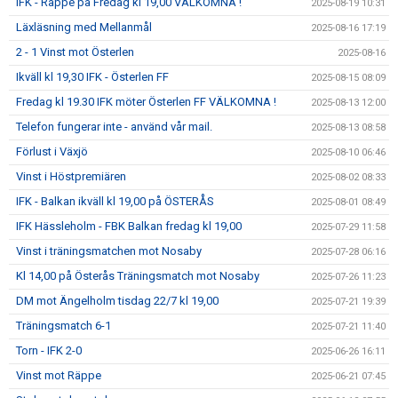
IFK - Räppe på Fredag kl 19,00 VÄLKOMNA !
2025-08-19 10:31
Läxläsning med Mellanmål
2025-08-16 17:19
2 - 1 Vinst mot Österlen
2025-08-16
Ikväll kl 19,30 IFK - Österlen FF
2025-08-15 08:09
Fredag kl 19.30 IFK möter Österlen FF VÄLKOMNA !
2025-08-13 12:00
Telefon fungerar inte - använd vår mail.
2025-08-13 08:58
Förlust i Växjö
2025-08-10 06:46
Vinst i Höstpremiären
2025-08-02 08:33
IFK - Balkan ikväll kl 19,00 på ÖSTERÅS
2025-08-01 08:49
IFK Hässleholm - FBK Balkan fredag kl 19,00
2025-07-29 11:58
Vinst i träningsmatchen mot Nosaby
2025-07-28 06:16
Kl 14,00 på Österås Träningsmatch mot Nosaby
2025-07-26 11:23
DM mot Ängelholm tisdag 22/7 kl 19,00
2025-07-21 19:39
Träningsmatch 6-1
2025-07-21 11:40
Torn - IFK 2-0
2025-06-26 16:11
Vinst mot Räppe
2025-06-21 07:45