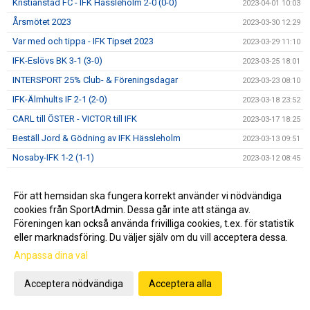
Kristianstad FC - IFK Hässleholm 2-0 (0-0)
2023-04-01 10:03
Årsmötet 2023
2023-03-30 12:29
Var med och tippa - IFK Tipset 2023
2023-03-29 11:10
IFK-Eslövs BK 3-1 (3-0)
2023-03-25 18:01
INTERSPORT 25% Club- & Föreningsdagar
2023-03-23 08:10
IFK-Älmhults IF 2-1 (2-0)
2023-03-18 23:52
CARL till ÖSTER - VICTOR till IFK
2023-03-17 18:25
Beställ Jord & Gödning av IFK Hässleholm
2023-03-13 09:51
Nosaby-IFK 1-2 (1-1)
2023-03-12 08:45
Årsmöte 29 Mars
2023-03-07 07:21
För att hemsidan ska fungera korrekt använder vi nödvändiga
IFK-Lunds BK 0-5 (0-1)
2023-03-05 08:58
cookies från SportAdmin. Dessa går inte att stänga av.
IFK-Sölvesborg 2-0 (0-0)
2023-02-26 08:10
Föreningen kan också använda frivilliga cookies, t.ex. för statistik
Kristianstads FC-IFK 2-1 (0-0)
2023-02-21 07:51
eller marknadsföring. Du väljer själv om du vill acceptera dessa.
OBS ! Kvällens match inställd
Anpassa dina val
2023-02-17 08:09
Ängelholms FF-IFK 2-0 (1-0)
2023-02-12 10:00
Acceptera nödvändiga
Acceptera alla
IFK-VMA 3-0 (2-0).
2023-02-04 20:07