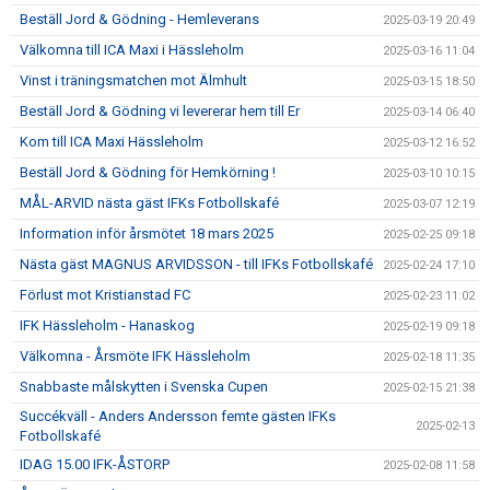
Beställ Jord & Gödning - Hemleverans
2025-03-19 20:49
Välkomna till ICA Maxi i Hässleholm
2025-03-16 11:04
Vinst i träningsmatchen mot Älmhult
2025-03-15 18:50
Beställ Jord & Gödning vi levererar hem till Er
2025-03-14 06:40
Kom till ICA Maxi Hässleholm
2025-03-12 16:52
Beställ Jord & Gödning för Hemkörning !
2025-03-10 10:15
MÅL-ARVID nästa gäst IFKs Fotbollskafé
2025-03-07 12:19
Information inför årsmötet 18 mars 2025
2025-02-25 09:18
Nästa gäst MAGNUS ARVIDSSON - till IFKs Fotbollskafé
2025-02-24 17:10
Förlust mot Kristianstad FC
2025-02-23 11:02
IFK Hässleholm - Hanaskog
2025-02-19 09:18
Välkomna - Årsmöte IFK Hässleholm
2025-02-18 11:35
Snabbaste målskytten i Svenska Cupen
2025-02-15 21:38
Succékväll - Anders Andersson femte gästen IFKs
2025-02-13
Fotbollskafé
IDAG 15.00 IFK-ÅSTORP
2025-02-08 11:58