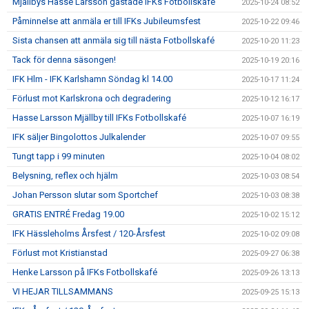
Mjällbys Hasse Larsson gästade IFKs Fotbollskafé
2025-10-24 08:52
Påminnelse att anmäla er till IFKs Jubileumsfest
2025-10-22 09:46
Sista chansen att anmäla sig till nästa Fotbollskafé
2025-10-20 11:23
Tack för denna säsongen!
2025-10-19 20:16
IFK Hlm - IFK Karlshamn Söndag kl 14.00
2025-10-17 11:24
Förlust mot Karlskrona och degradering
2025-10-12 16:17
Hasse Larsson Mjällby till IFKs Fotbollskafé
2025-10-07 16:19
IFK säljer Bingolottos Julkalender
2025-10-07 09:55
Tungt tapp i 99 minuten
2025-10-04 08:02
Belysning, reflex och hjälm
2025-10-03 08:54
Johan Persson slutar som Sportchef
2025-10-03 08:38
GRATIS ENTRÉ Fredag 19.00
2025-10-02 15:12
IFK Hässleholms Årsfest / 120-Årsfest
2025-10-02 09:08
Förlust mot Kristianstad
2025-09-27 06:38
Henke Larsson på IFKs Fotbollskafé
2025-09-26 13:13
VI HEJAR TILLSAMMANS
2025-09-25 15:13