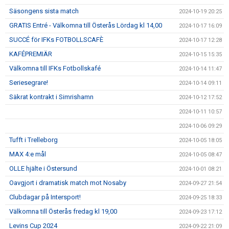
Säsongens sista match
2024-10-19 20:25
GRATIS Entré - Välkomna till Österås Lördag kl 14,00
2024-10-17 16:09
SUCCÉ för IFKs FOTBOLLSCAFÈ
2024-10-17 12:28
KAFÉPREMIÄR
2024-10-15 15:35
Välkomna till IFKs Fotbollskafé
2024-10-14 11:47
Seriesegrare!
2024-10-14 09:11
Säkrat kontrakt i Simrishamn
2024-10-12 17:52
2024-10-11 10:57
2024-10-06 09:29
Tufft i Trelleborg
2024-10-05 18:05
MAX 4:e mål
2024-10-05 08:47
OLLE hjälte i Östersund
2024-10-01 08:21
Oavgjort i dramatisk match mot Nosaby
2024-09-27 21:54
Clubdagar på Intersport!
2024-09-25 18:33
Välkomna till Österås fredag kl 19,00
2024-09-23 17:12
Levins Cup 2024
2024-09-22 21:09