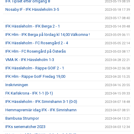
IFK Tipset efter omgång 8
2023-05-19 08:59
Nosaby IF - IFK Hässleholm 3-5
2023-05-18 17:39
2023-05-17 08:40
IFK Hässleholm - IFK Berga 2 - 1
2023-05-14 09:48
IFK Hlm - IFK Berga på lördag kl 14,00 Välkomna !
2023-05-09 06:11
IFK Hässleholm - FC Rosengård 2 - 4
2023-05-05 22:14
IFK Hlm - FC Rosengård på Österås
2023-05-03 08:17
VMA IK - IFK Hässleholm 1-3
2023-04-28 22:21
IFK Hässleholm - Räppe GOIF 2 - 1
2023-04-22 06:58
IFK Hlm - Räppe GoIF Fredag 19,00
2023-04-20 15:25
Inskrivningen
2023-04-16 20:55
FK Karlskrona - IFK 1-1 (0-1)
2023-04-15 09:33
IFK Hässleholm - IFK Simrishamn 3-1 (0-0)
2023-04-07 18:48
Hemmapremiär idag IFK - IFK Simrishamn
2023-04-07 08:51
Bambusa Strumpor
2023-04-04 13:21
IFKs seriematcher 2023
2023-04-03 12:34