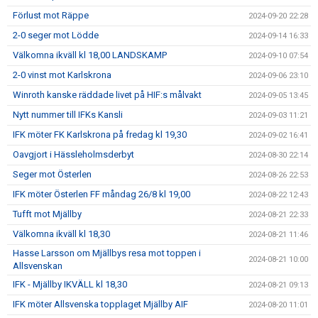
Förlust mot Räppe
2024-09-20 22:28
2-0 seger mot Lödde
2024-09-14 16:33
Välkomna ikväll kl 18,00 LANDSKAMP
2024-09-10 07:54
2-0 vinst mot Karlskrona
2024-09-06 23:10
Winroth kanske räddade livet på HIF:s målvakt
2024-09-05 13:45
Nytt nummer till IFKs Kansli
2024-09-03 11:21
IFK möter FK Karlskrona på fredag kl 19,30
2024-09-02 16:41
Oavgjort i Hässleholmsderbyt
2024-08-30 22:14
Seger mot Österlen
2024-08-26 22:53
IFK möter Österlen FF måndag 26/8 kl 19,00
2024-08-22 12:43
Tufft mot Mjällby
2024-08-21 22:33
Välkomna ikväll kl 18,30
2024-08-21 11:46
Hasse Larsson om Mjällbys resa mot toppen i
2024-08-21 10:00
Allsvenskan
IFK - Mjällby IKVÄLL kl 18,30
2024-08-21 09:13
IFK möter Allsvenska topplaget Mjällby AIF
2024-08-20 11:01