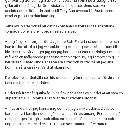
gör och jag tror att några av de här spelarna som inte är uttagna inte
gillar att dra på sig de röda västarna, förklarade Jens som var
assisterande förbundskapten till Tony Gustavsson för Australiens
mycket populära damlandslag.
Jens avslöjade också att det bakom hans superseriösa analytiska
förmåga döljer sig en oorganiserad slarver.
– Jag är sjukt morgontrött. Jag hade Rolf Zetterlund som tränare och
han trodde alltid att jag var bakis. Jag sa att jag ser ut så här fram till
klockan tolv. Så vad gör jag när jag hade debuterat i landslaget med ett
mål och en målgivande passning mot Norge? Jo, jag försover mig. En
hel buss full med landslagsspelare sitter och väntar på att jag ska
komma så vi kan åka. Väldigt skämmigt.
Det blev fler underhållande historier med glömda pass och förvirrade
tankar när barn skulle hämtas.
Under två framgångsrika år i Kina fick han känna av hur det är att vara en
superstjärna. Klubben Dalian Wanda är stadens stolthet.
– I två år där fick jag känna mig som att jag var Maradona. Det blev
kaos om vi i familjen skulle gå ut och äta på restaurang. Personalen på
restaurangen fick gå ut och bilda en ”tunnel” så att jag, min fru och
ungarna kunde rusa direkt ut till taxin som väntade efter maten.