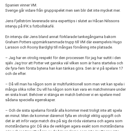
Spanien vinner VM.
Sverige går vidare från gruppspelet men sen blir det inte mycket mer.
Jens Fjellström levererade sina experttips i slutet av Håcan Nilssons
intervju på IFK:s fotbollskafé.
En intervju där Jens bland annat förklarade tankegångarna bakom
Graham Potters uppmärksammade trupp till VM där exempelvis Hugo
Larsson och Roony Bardghji till mångas förvåning inte platsade.
– Jag har en otrolig respekt för den processen för jag har suttit i den
själv. Jag tror att Potter vet ganska väl vilken som är hans startelva och
de fyra-fem första bytena han kan tänkas göra. Sen är vi på spelare 17
och de efter.
– Då vill man ha någon som är multifunktionell som man vet kan spela i
många olika roller. Du vill ha någon som kan vara en matchvinnare under
en sista kvart. Behöver vi stänga en match behöver vi en spelare med
sådana speciella egenskaper.
– Och de sista spelarna förstår alla kommer mest troligt inte att spela
en minut. Men de kommer däremot fylla en otroligt viktig uppgift och
det är att inför varje match dra på sig de röda västarna och agera som
motståndarna gör. Då ska de verkligen agera exakt som motståndarna