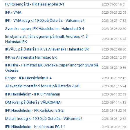
FC Rosengård - IFK Hässleholm 3-1
2023-09-03 16:31
IFK - VMA
2023-08-29 22:05
IFK - VMA idag kl 19,00 på Österås - Välkomna !
2023-08-27 17:32
Svenska cupen, IFK Hässleholm - Halmstad 0-4
2023-08-23 22:50
En stjärna att hålla ögonen på ikväll, Andreas 41 år
2023-08-23 14:43
Halmstad BK
IKVÄLL på Österås IFK vs Allsvenska Halmstad BK
2023-08-23 08:50
IFK vs Allsvenska Halmstad BK
2023-08-22 12:59
IFK Hlm - Halmstad BK Svenska Cupen imorgon 23/8 på
2023-08-22 10:36
Österås
Räppe - IFK Hässleholm 3-4
2023-08-20 22:12
Allsvenskt motstånd för IFK på Österås 23/8
2023-08-15 15:24
IFK Hässleholm - IFK Simrishamn
2023-08-14 22:43
DM ikväll på Österås VÄLKOMNA !
2023-08-14 14:13
IFK Hässleholm - FK Karlskrona 3-2
2023-08-11 22:46
Match fredag kl 19,30 på Österås - Välkomna !
2023-08-08 12:52
IFK Hässleholm - Kristianstad FC 1-1
2023-08-04 21:58