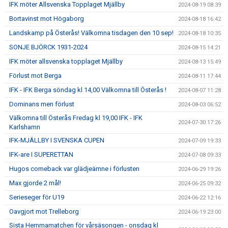
IFK möter Allsvenska Topplaget Mjällby
2024-08-19 08:39
Bortavinst mot Högaborg
2024-08-18 16:42
Landskamp på Österås! Välkomna tisdagen den 10 sep!
2024-08-18 10:35
SONJE BJÖRCK 1931-2024
2024-08-15 14:21
IFK möter allsvenska topplaget Mjällby
2024-08-13 15:49
Förlust mot Berga
2024-08-11 17:44
IFK - IFK Berga söndag kl 14,00 Välkomna till Österås !
2024-08-07 11:28
Dominans men förlust
2024-08-03 06:52
Välkomna till Österås Fredag kl 19,00 IFK - IFK
2024-07-30 17:26
Karlshamn
IFK-MJÄLLBY I SVENSKA CUPEN
2024-07-09 19:33
IFK-are I SUPERETTAN
2024-07-08 09:33
Hugos comeback var glädjeämne i förlusten
2024-06-29 19:26
Max gjorde 2 mål!
2024-06-25 09:32
Serieseger för U19
2024-06-22 12:16
Oavgjort mot Trelleborg
2024-06-19 23:00
Sista Hemmamatchen för vårsäsongen - onsdag kl