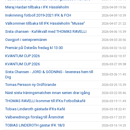
Meraj Haidari tillbaka i IFK Hässleholm
2026-04-09 19:56
Inskrivning fotboll 2019-2021 IFK & FCH
2026-04-09 10:39
Välkommen tillbaka till IFK Hässleholm ”Musse”
2026-04-07 21:22
Sista chansen - Kafékväll med THOMAS RAVELLI
2026-04-06 15:39
Oavgjort i seriepremiären
2026-04-03 20:56
Premiär på Österås fredag kl 13.00
2026-04-02 16:02
KVANTUM CUP 2026
2026-04-02 10:37
KVANTUM CUP 2026
2026-03-27 09:38
Sista Chansen - JORD & GÖDNING - levereras hem till
2026-03-26 11:45
Dig
Tomas Persson ny Ordförande
2026-03-25 15:39
Näst sista träningsmatchen innan serien drar igång
2026-03-22 05:46
THOMAS RAVELLI kommer till IFKs Fotbollskafé
2026-03-19 11:49
Tobias Linderoth gästade IFKs Kafé
2026-03-18 22:41
Valberednings förslag till Årsmötet
2026-03-17 23:31
TOBIAS LINDEROTH gästar IFK 18/3
2026-03-16 14:25