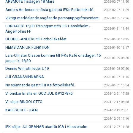
ÅRSMÖTE Tisdagen 18 Mars
2025-02-07 11:50
Anders Andersson nästa gäst på IFKs Fotbollskafé
2025-02-07 11:29
Viktigt meddelande angående personuppgiftsincident
2025-02-05 12:26
LÖRDAG kl 15,00 Träningsmatch IFK Hässleholm -
2025-01-31 11:49
Ängelholms FF
DUBBEL-ANDERS till Fotbollskaféet
2025-01-30 19:15
HEMSIDAN UR FUNKTION
2025-01-30 16:17
Lars-Christer Olsson kommer till IFKs Kafé onsdagen 15
2025-01-09 08:30
januari kl 18,30
Dennis Winroth leder U19
2025-01-08 07:50
JULGRANSVINNARNA
2025-01-07 11:15
Ny spännande gäst till IFKs fotbollskafé.
2025-01-01 15:34
Vi önskar Er alla en GOD JUL &#127876;
2024-12-21 17:28
Vi säljer BINGOLOTTO
2024-12-17 08:58
KAFÉSUCCÉ - IGEN
2024-12-12 20:51
2024-12-09 17:16
IFK säljer JULGRANAR utanför ICA i Hässleholm
2024-12-07 11:28