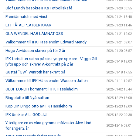
Olof Lundh besökte IFKs Fotbollskafé
2026-01-29 06:55
Premiärmatch med vinst
2026-01-24 15:48
ETT FÅTAL PLATSER KVAR
2026-01-23 11:46
OLA WENDEL HAR LÄMNAT OSS
2026-01-21 12:02
Välkommen till IFK Hässleholm Edward Mendy
2026-01-21 09:07
Hugo Arvidsson skriver på för 2 år
2026-01-20 08:57
IFK fortsätter satsa på sina yngre spelare - Viggo Gill
2026-01-19 12:03
lyfts upp och skriver A-kontrakt på 2 år
Gustaf ”GW” Winroth har skrivit på
2026-01-18 17:55
Välkommen till IFK Hässleholm Waseem Jafleh
2026-01-11 19:57
OLOF LUNDH kommer till IFK Hässleholm
2026-01-02 13:44
Bingolotto till Nyårsafton
2025-12-29 15:00
Köp Din Bingolotto av IFK Hässleholm
2025-12-23 12:09
IFK önskar Alla GOD JUL
2025-12-22 09:38
Ytterligare en av våra grymma målvakter Alve Lind
2025-12-16 09:01
förlänger 2 år