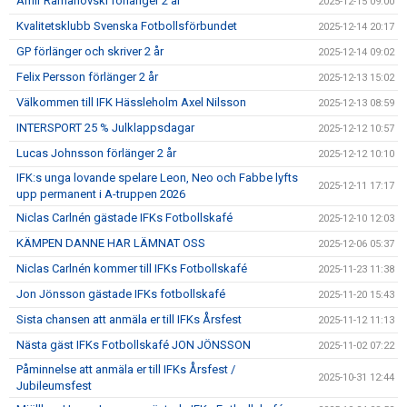
Amir Ramanovski förlänger 2 år
2025-12-15 09:00
Kvalitetsklubb Svenska Fotbollsförbundet
2025-12-14 20:17
GP förlänger och skriver 2 år
2025-12-14 09:02
Felix Persson förlänger 2 år
2025-12-13 15:02
Välkommen till IFK Hässleholm Axel Nilsson
2025-12-13 08:59
INTERSPORT 25 % Julklappsdagar
2025-12-12 10:57
Lucas Johnsson förlänger 2 år
2025-12-12 10:10
IFK:s unga lovande spelare Leon, Neo och Fabbe lyfts
2025-12-11 17:17
upp permanent i A-truppen 2026
Niclas Carlnén gästade IFKs Fotbollskafé
2025-12-10 12:03
KÄMPEN DANNE HAR LÄMNAT OSS
2025-12-06 05:37
Niclas Carlnén kommer till IFKs Fotbollskafé
2025-11-23 11:38
Jon Jönsson gästade IFKs fotbollskafé
2025-11-20 15:43
Sista chansen att anmäla er till IFKs Årsfest
2025-11-12 11:13
Nästa gäst IFKs Fotbollskafé JON JÖNSSON
2025-11-02 07:22
Påminnelse att anmäla er till IFKs Årsfest /
2025-10-31 12:44
Jubileumsfest