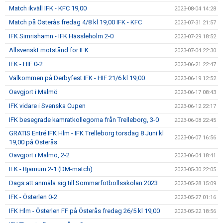
Match ikväll IFK - KFC 19,00
2023-08-04 14:28
Match på Österås fredag 4/8 kl 19,00 IFK - KFC
2023-07-31 21:57
IFK Simrishamn - IFK Hässleholm 2-0
2023-07-29 18:52
Allsvenskt motstånd för IFK
2023-07-04 22:30
IFK - HIF 0-2
2023-06-21 22:47
Välkommen på Derbyfest IFK - HIF 21/6 kl 19,00
2023-06-19 12:52
Oavgjort i Malmö
2023-06-17 08:43
IFK vidare i Svenska Cupen
2023-06-12 22:17
IFK besegrade kamratkollegorna från Trelleborg, 3-0
2023-06-08 22:45
GRATIS Entré IFK Hlm - IFK Trelleborg torsdag 8 Juni kl
2023-06-07 16:56
19,00 på Österås
Oavgjort i Malmö, 2-2
2023-06-04 18:41
IFK - Bjärnum 2-1 (DM-match)
2023-05-30 22:05
Dags att anmäla sig till Sommarfotbollsskolan 2023
2023-05-28 15:09
IFK - Österlen 0-2
2023-05-27 01:16
IFK Hlm - Österlen FF på Österås fredag 26/5 kl 19,00
2023-05-22 18:56