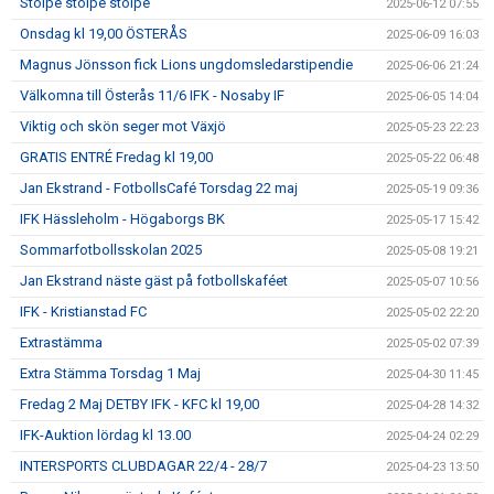
Stolpe stolpe stolpe
2025-06-12 07:55
Onsdag kl 19,00 ÖSTERÅS
2025-06-09 16:03
Magnus Jönsson fick Lions ungdomsledarstipendie
2025-06-06 21:24
Välkomna till Österås 11/6 IFK - Nosaby IF
2025-06-05 14:04
Viktig och skön seger mot Växjö
2025-05-23 22:23
GRATIS ENTRÉ Fredag kl 19,00
2025-05-22 06:48
Jan Ekstrand - FotbollsCafé Torsdag 22 maj
2025-05-19 09:36
IFK Hässleholm - Högaborgs BK
2025-05-17 15:42
Sommarfotbollsskolan 2025
2025-05-08 19:21
Jan Ekstrand näste gäst på fotbollskaféet
2025-05-07 10:56
IFK - Kristianstad FC
2025-05-02 22:20
Extrastämma
2025-05-02 07:39
Extra Stämma Torsdag 1 Maj
2025-04-30 11:45
Fredag 2 Maj DETBY IFK - KFC kl 19,00
2025-04-28 14:32
IFK-Auktion lördag kl 13.00
2025-04-24 02:29
INTERSPORTS CLUBDAGAR 22/4 - 28/7
2025-04-23 13:50