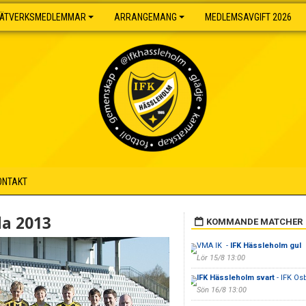
ÄTVERKSMEDLEMMAR
ARRANGEMANG
MEDLEMSAVGIFT 2026
ONTAKT
da 2013
KOMMANDE MATCHER
VMA IK -
IFK Hässleholm gul
Lör 15/8 13:00
IFK Hässleholm svart
- IFK Osb
Sön 16/8 13:00