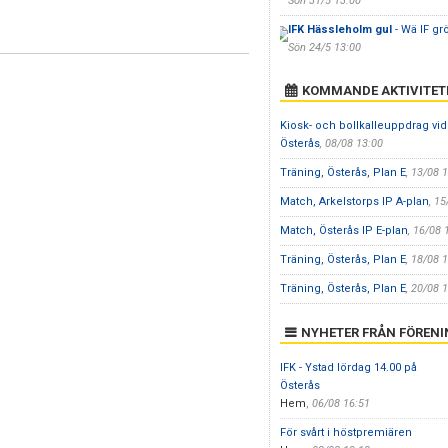
Sön 31/5 13:00
IFK Hässleholm gul
- Wä IF gr
Sön 24/5 13:00
KOMMANDE AKTIVITET
Kiosk- och bollkalleuppdrag vid
Österås
, 08/08 13:00
Träning, Österås, Plan E
, 13/08 
Match, Arkelstorps IP A-plan
, 1
Match, Österås IP E-plan
, 16/08 
Träning, Österås, Plan E
, 18/08 
Träning, Österås, Plan E
, 20/08 
NYHETER FRÅN FÖREN
IFK - Ystad lördag 14.00 på
Österås
Hem
,
06/08 16:51
För svårt i höstpremiären