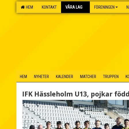
HEM
KONTAKT
VÅRA LAG
FÖRENINGEN
N
HEM
NYHETER
KALENDER
MATCHER
TRUPPEN
K
IFK Hässleholm U13, pojkar föd