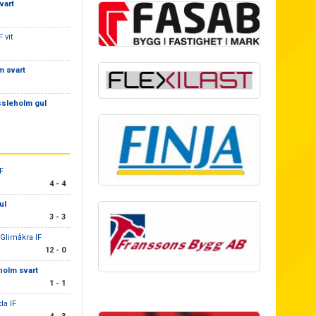
vart
 vit
m svart
ssleholm gul
IF
4 - 4
ul
3 - 3
/Glimåkra IF
12 - 0
holm svart
1 - 1
da IF