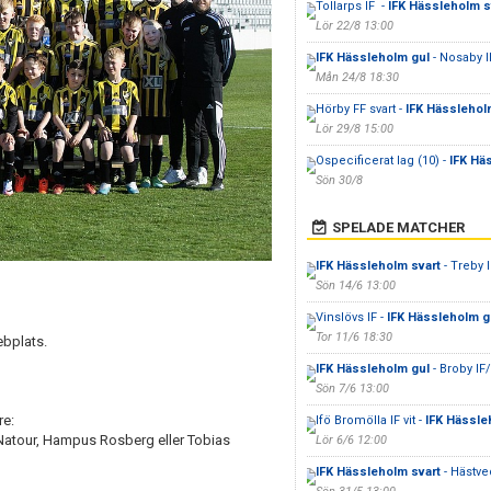
Tollarps IF -
IFK Hässleholm s
Lör 22/8 13:00
IFK Hässleholm gul
- Nosaby IF
Mån 24/8 18:30
Hörby FF svart -
IFK Hässlehol
Lör 29/8 15:00
Ospecificerat lag (10) -
IFK Hä
Sön 30/8
SPELADE MATCHER
IFK Hässleholm svart
- Treby 
Sön 14/6 13:00
Vinslövs IF -
IFK Hässleholm g
Tor 11/6 18:30
ebplats.
IFK Hässleholm gul
- Broby IF
Sön 7/6 13:00
re:
Ifö Bromölla IF vit -
IFK Hässle
 Natour, Hampus Rosberg eller Tobias
Lör 6/6 12:00
IFK Hässleholm svart
- Hästve