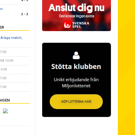
4 - 3
ön
3 - 3
ER
 A-lags match,
17:00
5/08 13:00
13:00
17:00
17:00
INGEN