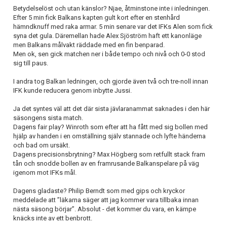
Betydelselöst och utan känslor? Njae, åtminstone inte i inledningen.
Efter 5 min fick Balkans kapten gult kort efter en stenhård
hämndknuff med raka armar. 5 min senare var det IFKs Alen som fick
syna det gula. Däremellan hade Alex Sjöström haft ett kanonläge
men Balkans målvakt räddade med en fin benparad.
Men ok, sen gick matchen ner i både tempo och nivå och 0-0 stod
sig till paus.
I andra tog Balkan ledningen, och gjorde även två och tre-noll innan
IFK kunde reducera genom inbytte Jussi.
Ja det syntes väl att det där sista jävlaranammat saknades i den här
säsongens sista match.
Dagens fair play? Winroth som efter att ha fått med sig bollen med
hjälp av handen i en omställning själv stannade och lyfte händerna
och bad om ursäkt.
Dagens precisionsbrytning? Max Högberg som retfullt stack fram
tån och snodde bollen av en framrusande Balkanspelare på väg
igenom mot IFKs mål.
Dagens gladaste? Philip Berndt som med gips och kryckor
meddelade att ”läkarna säger att jag kommer vara tillbaka innan
nästa säsong börjar”. Absolut - det kommer du vara, en kämpe
knäcks inte av ett benbrott.