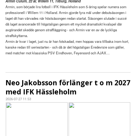
Armin Culum, 22 år, Willem 11, Tilburg, Holland
Armin, som började lira fotboll i IFK Hässleholm som 5-åring spelar numera som
professionell i Willem 11 i Holland. Armin gjorde fyra mål under debutsäsongen i
laget dit han värvades när höstsäsongen redan startat. Säsongen slutade i succé
då laget avancerade till högstaligan genom ett mycket dramatiskt kvalspel där
avgörandet skedde genom straffläggning - och Armin var en av de lyckliga
straffskyttarna.
Armin är kvar i laget, just nu är han fotskadad, men hoppas vara tillbaka inom kort,
kanske redan till seriestarten - och då är det högstaligan Eredevisie som gäller,
med matcher mot klassiska PSV Eindhoven, Feyenoord och AJAX…
Neo Jakobsson förlänger t o m 2027
med IFK Hässleholm
2026-07-27 11:53