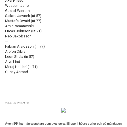
Axel Nilsson
Waseem Jafleh
Gustaf Winroth
Saikou Jawneh (ut 57)
Mustafa Owaid (ut 77)
Amir Ramanovski
Lucas Johnson (ut 71)
Neo Jakobsson
—
Fabian Arvidsson (in 77)
Albion Dibrani
Leon Shala (in 57)
Alve Lind
Meraj Haidari (in 71)
Qusay Ahmad
2026-07-28 09:58
Även IFK har några spelare som avancerat till spel i högre serier och på måndagen