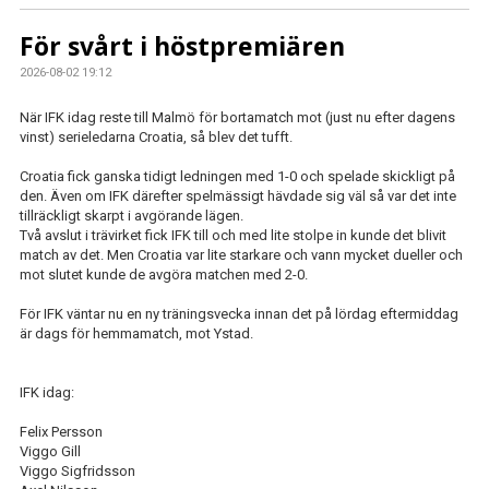
IFK GER TILLBAKA
För svårt i höstpremiären
50/50 LOTTERIET
2026-08-02 19:12
IFK TIPSET 2026
När IFK idag reste till Malmö för bortamatch mot (just nu efter dagens
vinst) serieledarna Croatia, så blev det tufft.
VM-TIPSET 2026
Croatia fick ganska tidigt ledningen med 1-0 och spelade skickligt på
den. Även om IFK därefter spelmässigt hävdade sig väl så var det inte
tillräckligt skarpt i avgörande lägen.
Två avslut i trävirket fick IFK till och med lite stolpe in kunde det blivit
match av det. Men Croatia var lite starkare och vann mycket dueller och
mot slutet kunde de avgöra matchen med 2-0.
För IFK väntar nu en ny träningsvecka innan det på lördag eftermiddag
är dags för hemmamatch, mot Ystad.
IFK idag:
Felix Persson
Viggo Gill
Viggo Sigfridsson