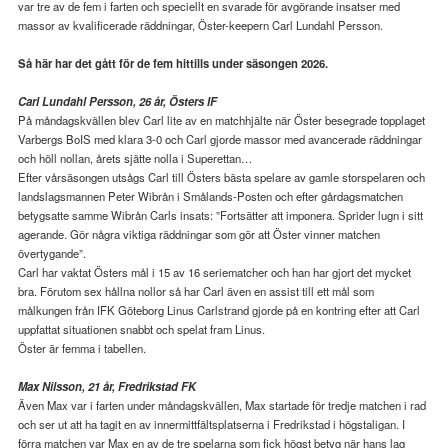
var tre av de fem i farten och speciellt en svarade för avgörande insatser med
massor av kvalificerade räddningar, Öster-keepern Carl Lundahl Persson.
Så här har det gått för de fem hittills under säsongen 2026.
Carl Lundahl Persson, 26 år, Östers IF
På måndagskvällen blev Carl lite av en matchhjälte när Öster besegrade topplaget
Varbergs BoIS med klara 3-0 och Carl gjorde massor med avancerade räddningar
och höll nollan, årets sjätte nolla i Superettan…
Efter vårsäsongen utsågs Carl till Östers bästa spelare av gamle storspelaren och
landslagsmannen Peter Wibrån i Smålands-Posten och efter gårdagsmatchen
betygsatte samme Wibrån Carls insats: ”Fortsätter att imponera. Sprider lugn i sitt
agerande. Gör några viktiga räddningar som gör att Öster vinner matchen
övertygande”.
Carl har vaktat Östers mål i 15 av 16 seriematcher och han har gjort det mycket
bra. Förutom sex hållna nollor så har Carl även en assist till ett mål som
målkungen från IFK Göteborg Linus Carlstrand gjorde på en kontring efter att Carl
uppfattat situationen snabbt och spelat fram Linus.
Öster är femma i tabellen.
Max Nilsson, 21 år, Fredrikstad FK
Även Max var i farten under måndagskvällen, Max startade för tredje matchen i rad
och ser ut att ha tagit en av innermittfältsplatserna i Fredrikstad i högstaligan. I
förra matchen var Max en av de tre spelarna som fick högst betyg när hans lag