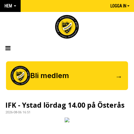
HEM
LOGGA IN
HEM
NYHETER
Bli medlem
→
MATCHER
KALENDER
IFK - Ystad lördag 14.00 på Österås
IFK:AREN
2026-08-06 16:51
KLUBBSHOP INTERSPORT