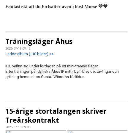
Fantastiskt att du fortsätter även i höst Musse
💛🖤
Träningsläger Åhus
2026-07-19 09:42
Ladda album (+10 bilder) >>
IFK befinn sig under lördagen på ett mini-träningsläger.
Efter träningen på idylliska Åhus IP mitt i byn, blev det tävlingar och
grillning hemma hos Gustaf Winroths föräldrar.
15-årige stortalangen skriver
Treårskontrakt
2026-07-10 09:03