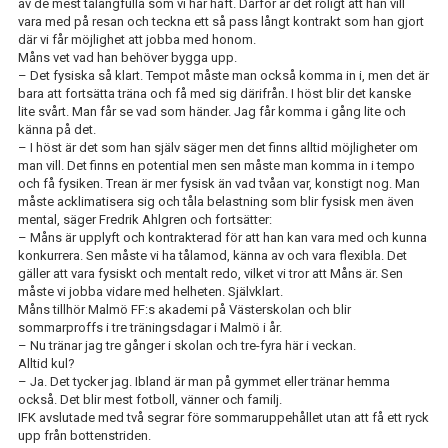
av de mest talangfulla som vi har haft. Därför är det roligt att han vill
vara med på resan och teckna ett så pass långt kontrakt som han gjort
där vi får möjlighet att jobba med honom.
Måns
vet vad han behöver bygga upp.
– Det fysiska så klart. Tempot måste man också komma in i, men det är
bara att fortsätta träna och få med sig därifrån.
I höst blir det kanske
lite svårt. Man får se vad som händer. Jag får komma i gång lite och
känna på det.
– I höst är det som han själv säger men det finns alltid möjligheter om
man vill. Det finns en potential men sen måste man komma in i tempo
och få fysiken. Trean är mer fysisk än vad tvåan var, konstigt nog. Man
måste acklimatisera sig och tåla belastning som blir fysisk men även
mental
, säger Fredrik Ahlgren
och fortsätter:
– Måns är upplyft och kontrakterad för att han kan vara med och kunna
konkurrera. Sen måste vi ha tålamod, känna av och vara flexibla. Det
gäller att vara fysiskt och mentalt redo, vilket vi tror att Måns är. Sen
måste vi jobba vidare med helheten. Självklart.
Måns tillhör Malmö FF:s akademi på Västerskolan och blir
sommarproffs i tre träningsdagar i Malmö i år.
–
Nu
tränar
jag
tre gånger i skolan och tre-fyra här i veckan.
Alltid kul?
– Ja. Det tycker jag. Ibland är man på gymmet eller tränar hemma
också.
D
et
blir
mest fotboll, vänner och fam
ilj.
IFK avslutade med två segrar före sommaruppehållet utan att få ett ryck
upp från bottenstriden.