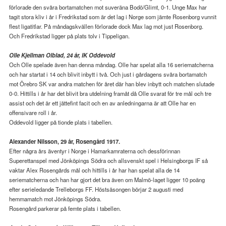
förlorade den svåra bortamatchen mot suveräna Bodö/Glimt, 0-1. Unge Max har
tagit stora kliv i år i Fredrikstad som är det lag i Norge som jämte Rosenborg vunnit
flest ligatitlar. På måndagskvällen förlorade dock Max lag mot just Rosenborg.
Och Fredrikstad ligger på plats tolv i Tippeligan.
Olle Kjellman Olblad, 24 år, IK Oddevold
Och Olle spelade även han denna måndag. Olle har spelat alla 16 seriematcherna
och har startat i 14 och blivit inbytt i två. Och just i gårdagens svåra bortamatch
mot Örebro SK var andra matchen för året där han blev inbytt och matchen slutade
0-0. Hittills i år har det blivit bra utdelning framåt då Olle svarat för tre mål och tre
assist och det är ett jättefint facit och en av anledningarna är att Olle har en
offensivare roll i år.
Oddevold ligger på tionde plats i tabellen.
Alexander Nilsson, 29 år, Rosengård 1917.
Efter några års äventyr i Norge i Hamarkamraterna och dessförinnan
Superettanspel med Jönköpings Södra och allsvenskt spel i Helsingborgs IF så
vaktar Alex Rosengårds mål och hittills i år har han spelat alla de 14
seriematcherna och han har gjort det bra även om Malmö-laget ligger 10 poäng
efter serieledande Trelleborgs FF. Höstsäsongen börjar 2 augusti med
hemmamatch mot Jönköpings Södra.
Rosengård parkerar på femte plats i tabellen.