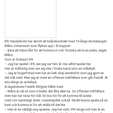
IFK Hässleholm har skrivit ett treårskontrakt med 15-årige stortalangen
Måns Johansson som flyttas upp i A-truppen.
– Bara att träna hårt för att komma in och försöka att ta en plats
, säger
Måns.
Som är fostrad i IFK.
– Jag har spelat i IFK sen jag var fem år.
H
ar alltid spelat här.
Han är målfarlig men ser sig inte i första hand som en målskytt.
– Jag är högerfotad men har en helt okej vänsterfot som jag gjort en
del mål med.
Men j
ag är mest en o
ffensiv mittfältare som går framåt.
Ä
r
inte riktigt en anfallare.
A-lagstränare Fredrik Ahlgren håller med.
– Måns är väl en som vi kallar det åtta eller tia. En offensiv mittfältare
men han har näsa för mål. En bra fot för att komma till avslut
med
och
samtidigt stark i assistspelet också. Skulle kunna spela på en
kant och komma in för att ställa till det lite.
–
Han är e
n väldigt ung spelare. Jag har varit i IFK länge och han är en