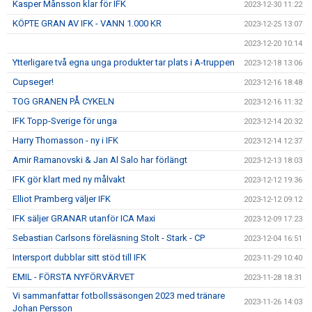
Kasper Månsson klar för IFK
2023-12-30 11:22
KÖPTE GRAN AV IFK - VANN 1.000 KR
2023-12-25 13:07
2023-12-20 10:14
Ytterligare två egna unga produkter tar plats i A-truppen
2023-12-18 13:06
Cupseger!
2023-12-16 18:48
TOG GRANEN PÅ CYKELN
2023-12-16 11:32
IFK Topp-Sverige för unga
2023-12-14 20:32
Harry Thomasson - ny i IFK
2023-12-14 12:37
Amir Ramanovski & Jan Al Salo har förlängt
2023-12-13 18:03
IFK gör klart med ny målvakt
2023-12-12 19:36
Elliot Pramberg väljer IFK
2023-12-12 09:12
IFK säljer GRANAR utanför ICA Maxi
2023-12-09 17:23
Sebastian Carlsons föreläsning Stolt - Stark - CP
2023-12-04 16:51
Intersport dubblar sitt stöd till IFK
2023-11-29 10:40
EMIL - FÖRSTA NYFÖRVÄRVET
2023-11-28 18:31
Vi sammanfattar fotbollssäsongen 2023 med tränare
2023-11-26 14:03
Johan Persson