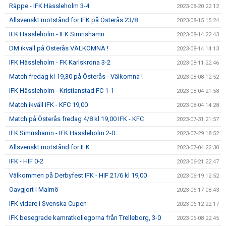
Räppe - IFK Hässleholm 3-4
2023-08-20 22:12
Allsvenskt motstånd för IFK på Österås 23/8
2023-08-15 15:24
IFK Hässleholm - IFK Simrishamn
2023-08-14 22:43
DM ikväll på Österås VÄLKOMNA !
2023-08-14 14:13
IFK Hässleholm - FK Karlskrona 3-2
2023-08-11 22:46
Match fredag kl 19,30 på Österås - Välkomna !
2023-08-08 12:52
IFK Hässleholm - Kristianstad FC 1-1
2023-08-04 21:58
Match ikväll IFK - KFC 19,00
2023-08-04 14:28
Match på Österås fredag 4/8 kl 19,00 IFK - KFC
2023-07-31 21:57
IFK Simrishamn - IFK Hässleholm 2-0
2023-07-29 18:52
Allsvenskt motstånd för IFK
2023-07-04 22:30
IFK - HIF 0-2
2023-06-21 22:47
Välkommen på Derbyfest IFK - HIF 21/6 kl 19,00
2023-06-19 12:52
Oavgjort i Malmö
2023-06-17 08:43
IFK vidare i Svenska Cupen
2023-06-12 22:17
IFK besegrade kamratkollegorna från Trelleborg, 3-0
2023-06-08 22:45