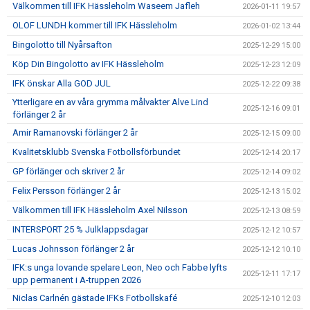
Välkommen till IFK Hässleholm Waseem Jafleh
2026-01-11 19:57
OLOF LUNDH kommer till IFK Hässleholm
2026-01-02 13:44
Bingolotto till Nyårsafton
2025-12-29 15:00
Köp Din Bingolotto av IFK Hässleholm
2025-12-23 12:09
IFK önskar Alla GOD JUL
2025-12-22 09:38
Ytterligare en av våra grymma målvakter Alve Lind
2025-12-16 09:01
förlänger 2 år
Amir Ramanovski förlänger 2 år
2025-12-15 09:00
Kvalitetsklubb Svenska Fotbollsförbundet
2025-12-14 20:17
GP förlänger och skriver 2 år
2025-12-14 09:02
Felix Persson förlänger 2 år
2025-12-13 15:02
Välkommen till IFK Hässleholm Axel Nilsson
2025-12-13 08:59
INTERSPORT 25 % Julklappsdagar
2025-12-12 10:57
Lucas Johnsson förlänger 2 år
2025-12-12 10:10
IFK:s unga lovande spelare Leon, Neo och Fabbe lyfts
2025-12-11 17:17
upp permanent i A-truppen 2026
Niclas Carlnén gästade IFKs Fotbollskafé
2025-12-10 12:03