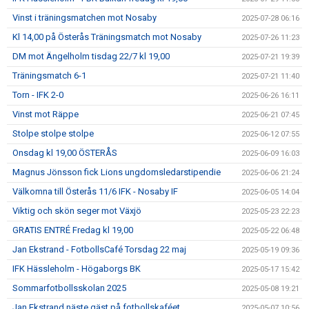
Vinst i träningsmatchen mot Nosaby
2025-07-28 06:16
Kl 14,00 på Österås Träningsmatch mot Nosaby
2025-07-26 11:23
DM mot Ängelholm tisdag 22/7 kl 19,00
2025-07-21 19:39
Träningsmatch 6-1
2025-07-21 11:40
Torn - IFK 2-0
2025-06-26 16:11
Vinst mot Räppe
2025-06-21 07:45
Stolpe stolpe stolpe
2025-06-12 07:55
Onsdag kl 19,00 ÖSTERÅS
2025-06-09 16:03
Magnus Jönsson fick Lions ungdomsledarstipendie
2025-06-06 21:24
Välkomna till Österås 11/6 IFK - Nosaby IF
2025-06-05 14:04
Viktig och skön seger mot Växjö
2025-05-23 22:23
GRATIS ENTRÉ Fredag kl 19,00
2025-05-22 06:48
Jan Ekstrand - FotbollsCafé Torsdag 22 maj
2025-05-19 09:36
IFK Hässleholm - Högaborgs BK
2025-05-17 15:42
Sommarfotbollsskolan 2025
2025-05-08 19:21
Jan Ekstrand näste gäst på fotbollskaféet
2025-05-07 10:56