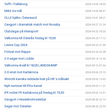
Tufft i Trelleborg
2024-10-05 18:05
MAX 4:e mål
2024-10-05 08:47
OLLE hjälte i Östersund
2024-10-01 08:21
Oavgjort i dramatisk match mot Nosaby
2024-09-27 21:54
Clubdagar på Intersport!
2024-09-25 18:33
Välkomna till Österås fredag kl 19,00
2024-09-23 17:12
Levins Cup 2024
2024-09-22 21:09
Förlust mot Räppe
2024-09-20 22:28
2-0 seger mot Lödde
2024-09-14 16:33
Välkomna ikväll kl 18,00 LANDSKAMP
2024-09-10 07:54
2-0 vinst mot Karlskrona
2024-09-06 23:10
Winroth kanske räddade livet på HIF:s målvakt
2024-09-05 13:45
Nytt nummer till IFKs Kansli
2024-09-03 11:21
IFK möter FK Karlskrona på fredag kl 19,30
2024-09-02 16:41
Oavgjort i Hässleholmsderbyt
2024-08-30 22:14
Seger mot Österlen
2024-08-26 22:53