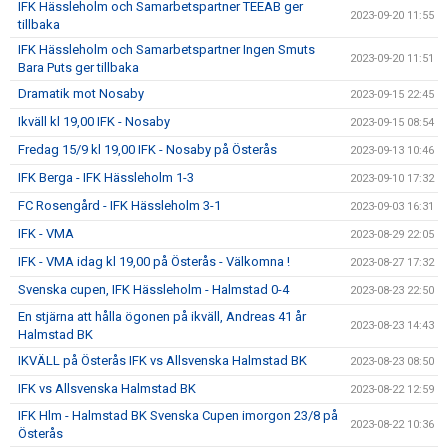
IFK Hässleholm och Samarbetspartner TEEAB ger
2023-09-20 11:55
tillbaka
IFK Hässleholm och Samarbetspartner Ingen Smuts
2023-09-20 11:51
Bara Puts ger tillbaka
Dramatik mot Nosaby
2023-09-15 22:45
Ikväll kl 19,00 IFK - Nosaby
2023-09-15 08:54
Fredag 15/9 kl 19,00 IFK - Nosaby på Österås
2023-09-13 10:46
IFK Berga - IFK Hässleholm 1-3
2023-09-10 17:32
FC Rosengård - IFK Hässleholm 3-1
2023-09-03 16:31
IFK - VMA
2023-08-29 22:05
IFK - VMA idag kl 19,00 på Österås - Välkomna !
2023-08-27 17:32
Svenska cupen, IFK Hässleholm - Halmstad 0-4
2023-08-23 22:50
En stjärna att hålla ögonen på ikväll, Andreas 41 år
2023-08-23 14:43
Halmstad BK
IKVÄLL på Österås IFK vs Allsvenska Halmstad BK
2023-08-23 08:50
IFK vs Allsvenska Halmstad BK
2023-08-22 12:59
IFK Hlm - Halmstad BK Svenska Cupen imorgon 23/8 på
2023-08-22 10:36
Österås