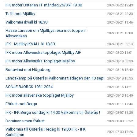
IFK möter Österlen FF måndag 26/8 kl 19,00
2024-08-22 12:43
Tufft mot Mjällby
2024-08-21 22:33
Välkomna ikväll kl 18,30
2024-08-21 11:46
Hasse Larsson om Mjällbys resa mot toppen i
2024-08-21 10:00
Allsvenskan
IFK - Mjällby IKVÄLL kl 18,30
2024-08-21 09:13
IFK möter Allsvenska topplaget Mjällby AIF
2024-08-20 11:01
IFK möter Allsvenska Topplaget Mjällby
2024-08-19 08:39
Bortavinst mot Högaborg
2024-08-18 16:42
Landskamp på Österås! Välkomna tisdagen den 10 sep!
2024-08-18 10:35
SONJE BJÖRCK 1931-2024
2024-08-15 14:21
IFK möter allsvenska topplaget Mjällby
2024-08-13 15:49
Förlust mot Berga
2024-08-11 17:44
IFK - IFK Berga söndag kl 14,00 Välkomna till Österås !
2024-08-07 11:28
Dominans men förlust
2024-08-03 06:52
Välkomna till Österås Fredag kl 19,00 IFK - IFK
2024-07-30 17:26
Karlshamn