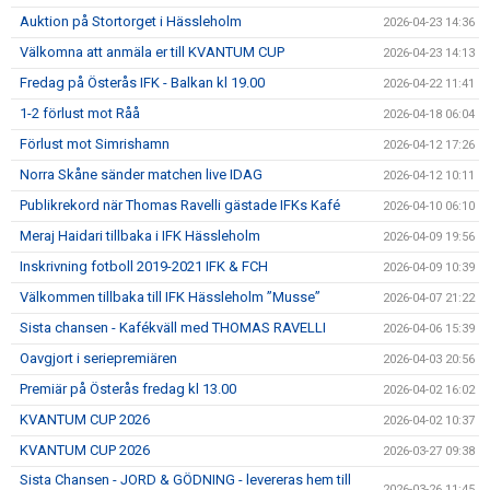
Auktion på Stortorget i Hässleholm
2026-04-23 14:36
Välkomna att anmäla er till KVANTUM CUP
2026-04-23 14:13
Fredag på Österås IFK - Balkan kl 19.00
2026-04-22 11:41
1-2 förlust mot Råå
2026-04-18 06:04
Förlust mot Simrishamn
2026-04-12 17:26
Norra Skåne sänder matchen live IDAG
2026-04-12 10:11
Publikrekord när Thomas Ravelli gästade IFKs Kafé
2026-04-10 06:10
Meraj Haidari tillbaka i IFK Hässleholm
2026-04-09 19:56
Inskrivning fotboll 2019-2021 IFK & FCH
2026-04-09 10:39
Välkommen tillbaka till IFK Hässleholm ”Musse”
2026-04-07 21:22
Sista chansen - Kafékväll med THOMAS RAVELLI
2026-04-06 15:39
Oavgjort i seriepremiären
2026-04-03 20:56
Premiär på Österås fredag kl 13.00
2026-04-02 16:02
KVANTUM CUP 2026
2026-04-02 10:37
KVANTUM CUP 2026
2026-03-27 09:38
Sista Chansen - JORD & GÖDNING - levereras hem till
2026-03-26 11:45