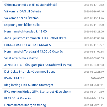
Glöm inte anmäla er till nästa Kafékväll
2026-05-17 12:52
Välkomna IDAG till Österås
2026-05-16 07:40
Välkomna ner till Österås
2026-05-15 11:26
En poäng och hållen nolla
2026-05-14 18:38
Hemmamatch torsdag kl 13.00
2026-05-13 21:20
Jens Fjellström kommer till IFKs Fotbollskafé
2026-05-12 08:20
LANDSLAGETS FOTBOLLSSKOLA
2026-05-11 10:27
Hemmamatch Torsdag kl 13,00 på Österås
2026-05-11 09:55
Vinst efter 5 mål i Malmö
2026-05-09 05:33
JENS FJELLSTRÖM gäst på IFKs Kafékväll 19 maj
2026-05-04 06:03
Det räckte inte hela vägen mot Bosna
2026-05-02 21:19
KVANTUM CUP
2026-04-27
Idag lördag IFKs Auktion Stortorget
2026-04-25 08:41
IFKs Auktion lördag 25/4, Stortorget Hässleholm
2026-04-24 19:59
Kl 19.00 på Österås
2026-04-24 17:59
Hemmamatch imorgon fredag
2026-04-23 20:41