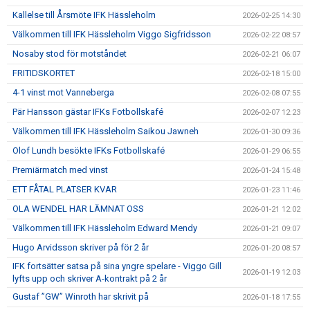
Kallelse till Årsmöte IFK Hässleholm
2026-02-25 14:30
Välkommen till IFK Hässleholm Viggo Sigfridsson
2026-02-22 08:57
Nosaby stod för motståndet
2026-02-21 06:07
FRITIDSKORTET
2026-02-18 15:00
4-1 vinst mot Vanneberga
2026-02-08 07:55
Pär Hansson gästar IFKs Fotbollskafé
2026-02-07 12:23
Välkommen till IFK Hässleholm Saikou Jawneh
2026-01-30 09:36
Olof Lundh besökte IFKs Fotbollskafé
2026-01-29 06:55
Premiärmatch med vinst
2026-01-24 15:48
ETT FÅTAL PLATSER KVAR
2026-01-23 11:46
OLA WENDEL HAR LÄMNAT OSS
2026-01-21 12:02
Välkommen till IFK Hässleholm Edward Mendy
2026-01-21 09:07
Hugo Arvidsson skriver på för 2 år
2026-01-20 08:57
IFK fortsätter satsa på sina yngre spelare - Viggo Gill
2026-01-19 12:03
lyfts upp och skriver A-kontrakt på 2 år
Gustaf ”GW” Winroth har skrivit på
2026-01-18 17:55