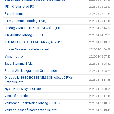
IFK - Kristianstad FC
2025-05-02 22:20
Extrastämma
2025-05-02 07:39
Extra Stämma Torsdag 1 Maj
2025-04-30 11:45
Fredag 2 Maj DETBY IFK - KFC kl 19,00
2025-04-28 14:32
IFK-Auktion lördag kl 13.00
2025-04-24 02:29
INTERSPORTS CLUBDAGAR 22/4 - 28/7
2025-04-23 13:50
Bosse Nilsson gästade Kaféet
2025-04-21 06:59
Vinst mot Torn
2025-04-18 07:43
Extra Stämma 1 Maj
2025-04-16 08:32
Stefan Alfelt avgår som Ordförande
2025-04-16 08:29
Onsdag kl 18,30 BOSSE NILSSON gäst på IFKs
2025-04-14 17:38
Fotbollskafé
Nya IFKare & Nya FCHare
2025-04-13 08:04
Vinst på Österlen
2025-04-12 17:45
Välkomna - Inskrivning lördag kl 10-12
2025-04-10 18:12
Välkänd gäst på nästa fotbollskafé!
2025-04-06 13:43