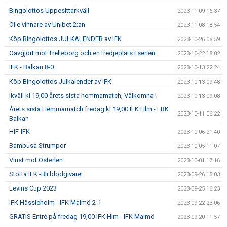
Bingolottos Uppesittarkväll
2023-11-09 16:37
Olle vinnare av Unibet 2:an
2023-11-08 18:54
Köp Bingolottos JULKALENDER av IFK
2023-10-26 08:59
Oavgjort mot Trelleborg och en tredjeplats i serien
2023-10-22 18:02
IFK - Balkan 8-0
2023-10-13 22:24
Köp Bingolottos Julkalender av IFK
2023-10-13 09:48
Ikväll kl 19,00 årets sista hemmamatch, Välkomna !
2023-10-13 09:08
Årets sista Hemmamatch fredag kl 19,00 IFK Hlm - FBK
2023-10-11 06:22
Balkan
HIF-IFK
2023-10-06 21:40
Bambusa Strumpor
2023-10-05 11:07
Vinst mot Österlen
2023-10-01 17:16
Stötta IFK -Bli blodgivare!
2023-09-26 15:03
Levins Cup 2023
2023-09-25 16:23
IFK Hässleholm - IFK Malmö 2-1
2023-09-22 23:06
GRATIS Entré på fredag 19,00 IFK Hlm - IFK Malmö
2023-09-20 11:57