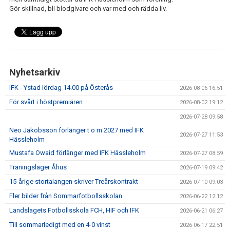
Gör skillnad, bli blodgivare och var med och rädda liv.
Nyhetsarkiv
IFK - Ystad lördag 14.00 på Österås
2026-08-06 16:51
För svårt i höstpremiären
2026-08-02 19:12
2026-07-28 09:58
Neo Jakobsson förlänger t o m 2027 med IFK
2026-07-27 11:53
Hässleholm
Mustafa Owaid förlänger med IFK Hässleholm
2026-07-27 08:59
Träningsläger Åhus
2026-07-19 09:42
15-årige stortalangen skriver Treårskontrakt
2026-07-10 09:03
Fler bilder från Sommarfotbollsskolan
2026-06-22 12:12
Landslagets Fotbollsskola FCH, HIF och IFK
2026-06-21 06:27
Till sommarledigt med en 4-0 vinst
2026-06-17 22:51