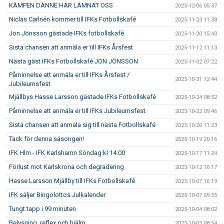
KÄMPEN DANNE HAR LÄMNAT OSS
2025-12-06 05:37
Niclas Carlnén kommer till IFKs Fotbollskafé
2025-11-23 11:38
Jon Jönsson gästade IFKs fotbollskafé
2025-11-20 15:43
Sista chansen att anmäla er till IFKs Årsfest
2025-11-12 11:13
Nästa gäst IFKs Fotbollskafé JON JÖNSSON
2025-11-02 07:22
Påminnelse att anmäla er till IFKs Årsfest /
2025-10-31 12:44
Jubileumsfest
Mjällbys Hasse Larsson gästade IFKs Fotbollskafé
2025-10-24 08:52
Påminnelse att anmäla er till IFKs Jubileumsfest
2025-10-22 09:46
Sista chansen att anmäla sig till nästa Fotbollskafé
2025-10-20 11:23
Tack för denna säsongen!
2025-10-19 20:16
IFK Hlm - IFK Karlshamn Söndag kl 14.00
2025-10-17 11:24
Förlust mot Karlskrona och degradering
2025-10-12 16:17
Hasse Larsson Mjällby till IFKs Fotbollskafé
2025-10-07 16:19
IFK säljer Bingolottos Julkalender
2025-10-07 09:55
Tungt tapp i 99 minuten
2025-10-04 08:02
Belysning, reflex och hjälm
2025-10-03 08:54