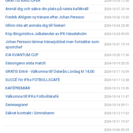
GRATTIS KRISTOFER
2024-10-29 12:30
Anmäl dig och säkra din plats på nästa kafékväll
2024-10-27 23:18
Fredrik Ahlgren ny tränare efter Johan Persson
2024-10-26 10:50
Gllöm inte att anmäla dig till festen!
2024-10-24 23:30
Köp Bingolottos Julkalender av IFK Hässleholm
2024-10-23 09:09
Johan Persson lämnar tränarjobbet men fortsätter som
2024-10-21 19:14
sportchef
ICA KVANTUM CUP
2024-10-20 17:50
Säsongens sista match
2024-10-19 20:25
GRATIS Entré - Välkomna till Österås Lördag kl 14,00
2024-10-17 16:09
SUCCÉ för IFKs FOTBOLLSCAFÈ
2024-10-17 12:28
KAFÉPREMIÄR
2024-10-15 15:35
Välkomna till IFKs Fotbollskafé
2024-10-14 11:47
Seriesegrare!
2024-10-14 09:11
Säkrat kontrakt i Simrishamn
2024-10-12 17:52
2024-10-11 10:57
2024-10-06 09:29