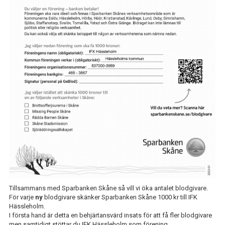
IFK GER TILLBAKA
50/50 LOTTERIET
IFK TIPSET 2026
VM-TIPSET 2026
Tillsammans med Sparbanken Skåne så vill vi öka antalet blodgivare.
För varje
ny
blodgivare skänker Sparbanken Skåne 1000 kr till IFK
Hässleholm.
I första hand är detta en behjärtansvärd insats för att få fler blodgivare
men samtidigt stöttar du IFK Hässleholm som förening.