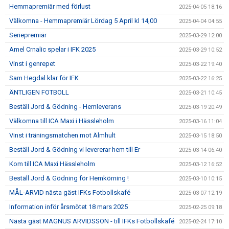
Hemmapremiär med förlust
2025-04-05 18:16
Välkomna - Hemmapremiär Lördag 5 April kl 14,00
2025-04-04 04:55
Seriepremiär
2025-03-29 12:00
Amel Crnalic spelar i IFK 2025
2025-03-29 10:52
Vinst i genrepet
2025-03-22 19:40
Sam Hegdal klar för IFK
2025-03-22 16:25
ÄNTLIGEN FOTBOLL
2025-03-21 10:45
Beställ Jord & Gödning - Hemleverans
2025-03-19 20:49
Välkomna till ICA Maxi i Hässleholm
2025-03-16 11:04
Vinst i träningsmatchen mot Älmhult
2025-03-15 18:50
Beställ Jord & Gödning vi levererar hem till Er
2025-03-14 06:40
Kom till ICA Maxi Hässleholm
2025-03-12 16:52
Beställ Jord & Gödning för Hemkörning !
2025-03-10 10:15
MÅL-ARVID nästa gäst IFKs Fotbollskafé
2025-03-07 12:19
Information inför årsmötet 18 mars 2025
2025-02-25 09:18
Nästa gäst MAGNUS ARVIDSSON - till IFKs Fotbollskafé
2025-02-24 17:10