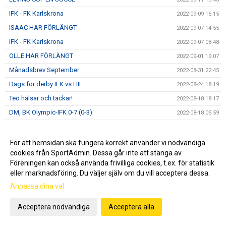
IFK - FK Karlskrona
2022-09-09 16:15
ISAAC HAR FÖRLÄNGT
2022-09-07 14:55
IFK - FK Karlskrona
2022-09-07 08:48
OLLE HAR FÖRLÄNGT
2022-09-01 19:07
Månadsbrev September
2022-08-31 22:45
Dags för derby IFK vs HIF
2022-08-24 18:19
Teo hälsar och tackar!
2022-08-18 18:17
DM, BK Olympic-IFK 0-7 (0-3)
2022-08-18 05:59
IFK Hässleholm U19
2022-08-14 18:08
IFK vs Asarum IF FK
2022-08-11 10:35
För att hemsidan ska fungera korrekt använder vi nödvändiga
cookies från SportAdmin. Dessa går inte att stänga av.
Ännu en 05a i A-truppen
2022-08-07 14:48
Föreningen kan också använda frivilliga cookies, t.ex. för statistik
Månadsbrev Augusti
2022-08-02 11:02
eller marknadsföring. Du väljer själv om du vill acceptera dessa.
ORAJÄRVI HAR FÖRLÄNGT
2022-07-27 22:07
Anpassa dina val
30 år i Gothia Cup
2022-07-24 09:59
Acceptera nödvändiga
Acceptera alla
Åttondelen Gothia Cup
2022-07-22 13:07
Sextondelsfinalen i GothiaCup!
2022-07-21 21:05