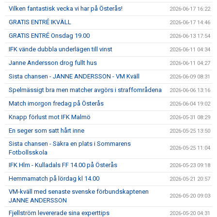
Vilken fantastisk vecka vi har på Österås!
2026-06-17 16:22
GRATIS ENTRÉ IKVÄLL
2026-06-17 14:46
GRATIS ENTRÉ Onsdag 19.00
2026-06-13 17:54
IFK vände dubbla underlägen till vinst
2026-06-11 04:34
Janne Andersson drog fullt hus
2026-06-11 04:27
Sista chansen - JANNE ANDERSSON - VM Kväll
2026-06-09 08:31
Spelmässigt bra men matcher avgörs i straffområdena
2026-06-06 13:16
Match imorgon fredag på Österås
2026-06-04 19:02
Knapp förlust mot IFK Malmö
2026-05-31 08:29
En seger som satt hårt inne
2026-05-25 13:50
Sista chansen - Säkra en plats i Sommarens
2026-05-25 11:04
Fotbollsskola
IFK Hlm - Kulladals FF 14.00 på Österås
2026-05-23 09:18
Hemmamatch på lördag kl 14.00
2026-05-21 20:57
VM-kväll med senaste svenske förbundskaptenen
2026-05-20 09:03
JANNE ANDERSSON
Fjellström levererade sina experttips
2026-05-20 04:31