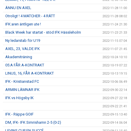
ÄNNU EN AXEL
2022-11-28 11:00
Otroligt ! 4 MATCHER - 4 RÄTT
2022-11-28 08:02
IFK:aren äntligen ute !
2022-11-24 21:30
Black Week har startat - stöd IFK Hässleholm
2022-11-23 21:33
Ny ledarstab för U19
2022-11-15 07:04
AXEL, 23, VALDE IFK
2022-11-07 21:45
Akademiträning
2022-10-24 10:10
05:A FÅR A-KONTRAKT
2022-10-19 07:22
LINUS, 16, FÅR A-KONTRAKT
2022-10-13 19:15
IFK - Kristianstad FC
2022-10-06 06:49
ARMIN LÄMNAR IFK
2022-09-30 22:14
IFK vs Högsby IK
2022-09-27 22:18
2022-09-22 21:41
IFK - Räppe GOIF
2022-09-15 13:40
DM, IFK- IFK Simrishamn 2-5 (0-2)
2022-09-14 06:04
LEVINS CUP EN SUCCÉ
2022-09-11 15:40