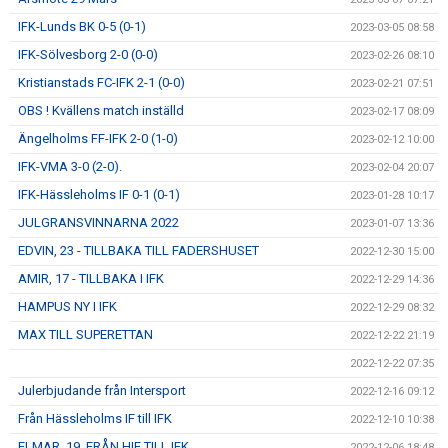
IFK-Lunds BK 0-5 (0-1)
2023-03-05 08:58
IFK-Sölvesborg 2-0 (0-0)
2023-02-26 08:10
Kristianstads FC-IFK 2-1 (0-0)
2023-02-21 07:51
OBS ! Kvällens match inställd
2023-02-17 08:09
Ängelholms FF-IFK 2-0 (1-0)
2023-02-12 10:00
IFK-VMA 3-0 (2-0).
2023-02-04 20:07
IFK-Hässleholms IF 0-1 (0-1)
2023-01-28 10:17
JULGRANSVINNARNA 2022
2023-01-07 13:36
EDVIN, 23 - TILLBAKA TILL FADERSHUSET
2022-12-30 15:00
AMIR, 17 - TILLBAKA I IFK
2022-12-29 14:36
HAMPUS NY I IFK
2022-12-29 08:32
MAX TILL SUPERETTAN
2022-12-22 21:19
2022-12-22 07:35
Julerbjudande från Intersport
2022-12-16 09:12
Från Hässleholms IF till IFK
2022-12-10 10:38
ELMAR, 19, FRÅN HIF TILL IFK
2022-12-06 18:48