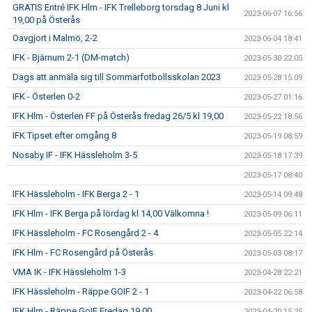
GRATIS Entré IFK Hlm - IFK Trelleborg torsdag 8 Juni kl
2023-06-07 16:56
19,00 på Österås
Oavgjort i Malmö, 2-2
2023-06-04 18:41
IFK - Bjärnum 2-1 (DM-match)
2023-05-30 22:05
Dags att anmäla sig till Sommarfotbollsskolan 2023
2023-05-28 15:09
IFK - Österlen 0-2
2023-05-27 01:16
IFK Hlm - Österlen FF på Österås fredag 26/5 kl 19,00
2023-05-22 18:56
IFK Tipset efter omgång 8
2023-05-19 08:59
Nosaby IF - IFK Hässleholm 3-5
2023-05-18 17:39
2023-05-17 08:40
IFK Hässleholm - IFK Berga 2 - 1
2023-05-14 09:48
IFK Hlm - IFK Berga på lördag kl 14,00 Välkomna !
2023-05-09 06:11
IFK Hässleholm - FC Rosengård 2 - 4
2023-05-05 22:14
IFK Hlm - FC Rosengård på Österås
2023-05-03 08:17
VMA IK - IFK Hässleholm 1-3
2023-04-28 22:21
IFK Hässleholm - Räppe GOIF 2 - 1
2023-04-22 06:58
IFK Hlm - Räppe GoIF Fredag 19,00
2023-04-20 15:25