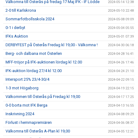
Välkomna till Österås på fredag 17 Maj IFK - IF Lödde
2024-05-14 12:38
2-0 till Karlskrona
2024-05-10 22:48
Sommarfotbollsskola 2024
2024-05-08 09:09
0-1 i derbyt
2024-05-04 05:55
IFKs Auktion
2024-05-01 07:39
DERBYFEST på Österås Fredag kl 19,00 - Välkomna !
2024-04-30 06:18
Berg- och dalbana mot Österlen
2024-04-28 16:41
MFF-tröjor på IFK-auktionen lördag kl 12.00
2024-04-26 17:46
IFK-auktion lördag 27/4 kl 12.00
2024-04-24 21:10
Intersport 25% 23/4-30/4
2024-04-22 09:15
1-3 mot Högaborg
2024-04-19 22:15
Välkommen till Österås på Fredag kl 19,00
2024-04-17 17:25
0-0 borta mot IFK Berga
2024-04-13 16:55
Inskrivning 2024
2024-04-08 09:29
Förlust i hemmapremiären
2024-04-06 08:37
Välkomna till Österås A-Plan kl 19,00
2024-04-05 12:21