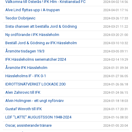
Välkomna till Österås ! IFK Hlm - Kristianstad FC
2024-04-02 14:56
Alve Lind flyttas upp i A-truppen
2024-04-01 17:16
Teodor Dobrijevic
2024-03-26 17:33
Sista chansen att beställa Jord & Gödning
2024-03-21 11:22
Ny ordförande i IFK Hässleholm
2024-03-20 21:00
Beställ Jord & Gödning av IFK Hässleholm
2024-03-10 10:32
Årsmöte tisdagen 19/3
2024-03-05 09:11
IFK Hässleholms seriematcher 2024
2024-02-14 19:29
Årsmöte IFK Hässleholm
2024-01-31 09:34
Hässleholms IF - IFK 0-1
2024-01-27 06:05
IDROTTSNÄTVERKET LOCKADE 200
2024-01-26 06:18
Alen Zahirovic till IFK
2024-01-24 06:15
Alvin Holmgren - ett ungt nyförvärv
2024-01-18 18:03
Gustaf Winroth till IFK
2024-01-17 20:31
LEIF ”LATTE” AUGUSTSSON 1948-2024
2024-01-16 08:50
Oscar, assisterande tränare
2024-01-05 20:04