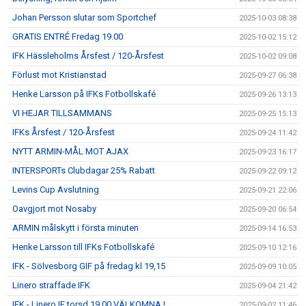
Johan Persson slutar som Sportchef
2025-10-03 08:38
GRATIS ENTRÉ Fredag 19.00
2025-10-02 15:12
IFK Hässleholms Årsfest / 120-Årsfest
2025-10-02 09:08
Förlust mot Kristianstad
2025-09-27 06:38
Henke Larsson på IFKs Fotbollskafé
2025-09-26 13:13
VI HEJAR TILLSAMMANS
2025-09-25 15:13
IFKs Årsfest / 120-Årsfest
2025-09-24 11:42
NYTT ARMIN-MÅL MOT AJAX
2025-09-23 16:17
INTERSPORTs Clubdagar 25% Rabatt
2025-09-22 09:12
Levins Cup Avslutning
2025-09-21 22:06
Oavgjort mot Nosaby
2025-09-20 06:54
ARMIN målskytt i första minuten
2025-09-14 16:53
Henke Larsson till IFKs Fotbollskafé
2025-09-10 12:16
IFK - Sölvesborg GIF på fredag kl 19,15
2025-09-09 10:05
Linero straffade IFK
2025-09-04 21:42
IFK - Linero IF torsd 19.00 VÄLKOMNA !
2025-09-02 11:46