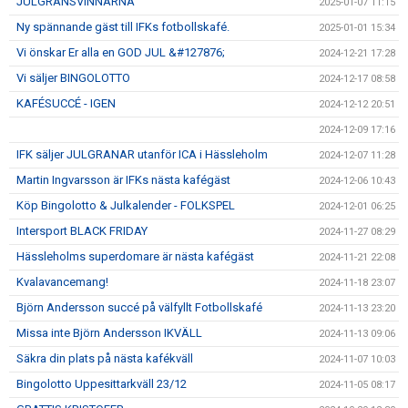
JULGRANSVINNARNA
2025-01-07 11:15
Ny spännande gäst till IFKs fotbollskafé.
2025-01-01 15:34
Vi önskar Er alla en GOD JUL &#127876;
2024-12-21 17:28
Vi säljer BINGOLOTTO
2024-12-17 08:58
KAFÉSUCCÉ - IGEN
2024-12-12 20:51
2024-12-09 17:16
IFK säljer JULGRANAR utanför ICA i Hässleholm
2024-12-07 11:28
Martin Ingvarsson är IFKs nästa kafégäst
2024-12-06 10:43
Köp Bingolotto & Julkalender - FOLKSPEL
2024-12-01 06:25
Intersport BLACK FRIDAY
2024-11-27 08:29
Hässleholms superdomare är nästa kafégäst
2024-11-21 22:08
Kvalavancemang!
2024-11-18 23:07
Björn Andersson succé på välfyllt Fotbollskafé
2024-11-13 23:20
Missa inte Björn Andersson IKVÄLL
2024-11-13 09:06
Säkra din plats på nästa kafékväll
2024-11-07 10:03
Bingolotto Uppesittarkväll 23/12
2024-11-05 08:17