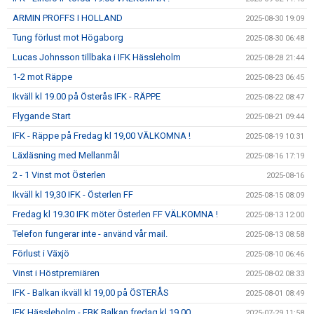
ARMIN PROFFS I HOLLAND
2025-08-30 19:09
Tung förlust mot Högaborg
2025-08-30 06:48
Lucas Johnsson tillbaka i IFK Hässleholm
2025-08-28 21:44
1-2 mot Räppe
2025-08-23 06:45
Ikväll kl 19.00 på Österås IFK - RÄPPE
2025-08-22 08:47
Flygande Start
2025-08-21 09:44
IFK - Räppe på Fredag kl 19,00 VÄLKOMNA !
2025-08-19 10:31
Läxläsning med Mellanmål
2025-08-16 17:19
2 - 1 Vinst mot Österlen
2025-08-16
Ikväll kl 19,30 IFK - Österlen FF
2025-08-15 08:09
Fredag kl 19.30 IFK möter Österlen FF VÄLKOMNA !
2025-08-13 12:00
Telefon fungerar inte - använd vår mail.
2025-08-13 08:58
Förlust i Växjö
2025-08-10 06:46
Vinst i Höstpremiären
2025-08-02 08:33
IFK - Balkan ikväll kl 19,00 på ÖSTERÅS
2025-08-01 08:49
IFK Hässleholm - FBK Balkan fredag kl 19,00
2025-07-29 11:58