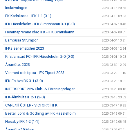
Inskrivningen
2023-04-16 20:55
FK Karlskrona - IFK 1-1 (0-1)
2023-04-15 09:33
IFK Hässleholm - IFK Simrishamn 3-1 (0-0)
2023-04-07 18:48
Hemmapremiär idag IFK - IFK Simrishamn
2023-04-07 08:51
Bambusa Strumpor
2023-04-04 13:21
IFKs seriematcher 2023
2023-04-03 12:34
Kristianstad FC - IFK Hässleholm 2-0 (0-0)
2023-04-01 10:03
Årsmötet 2023
2023-03-30 12:29
Var med och tippa - IFK Tipset 2023
2023-03-29 11:10
IFK-Eslövs BK 3-1 (3-0)
2023-03-25 18:01
INTERSPORT 25% Club- & Föreningsdagar
2023-03-23 08:10
IFK-Älmhults IF 2-1 (2-0)
2023-03-18 23:52
CARL till ÖSTER - VICTOR till IFK
2023-03-17 18:25
Beställ Jord & Gödning av IFK Hässleholm
2023-03-13 09:51
Nosaby-IFK 1-2 (1-1)
2023-03-12 08:45
Årsmöte 29 Mars
2023-03-07 07:21