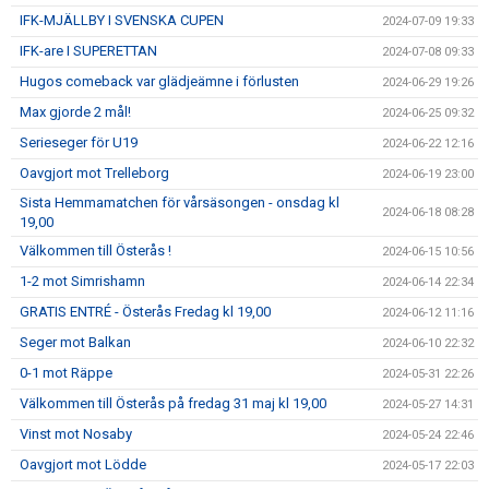
IFK-MJÄLLBY I SVENSKA CUPEN
2024-07-09 19:33
IFK-are I SUPERETTAN
2024-07-08 09:33
Hugos comeback var glädjeämne i förlusten
2024-06-29 19:26
Max gjorde 2 mål!
2024-06-25 09:32
Serieseger för U19
2024-06-22 12:16
Oavgjort mot Trelleborg
2024-06-19 23:00
Sista Hemmamatchen för vårsäsongen - onsdag kl
2024-06-18 08:28
19,00
Välkommen till Österås !
2024-06-15 10:56
1-2 mot Simrishamn
2024-06-14 22:34
GRATIS ENTRÉ - Österås Fredag kl 19,00
2024-06-12 11:16
Seger mot Balkan
2024-06-10 22:32
0-1 mot Räppe
2024-05-31 22:26
Välkommen till Österås på fredag 31 maj kl 19,00
2024-05-27 14:31
Vinst mot Nosaby
2024-05-24 22:46
Oavgjort mot Lödde
2024-05-17 22:03