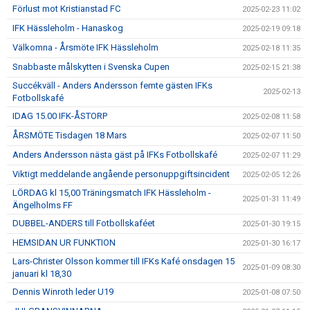
Förlust mot Kristianstad FC
2025-02-23 11:02
IFK Hässleholm - Hanaskog
2025-02-19 09:18
Välkomna - Årsmöte IFK Hässleholm
2025-02-18 11:35
Snabbaste målskytten i Svenska Cupen
2025-02-15 21:38
Succékväll - Anders Andersson femte gästen IFKs
2025-02-13
Fotbollskafé
IDAG 15.00 IFK-ÅSTORP
2025-02-08 11:58
ÅRSMÖTE Tisdagen 18 Mars
2025-02-07 11:50
Anders Andersson nästa gäst på IFKs Fotbollskafé
2025-02-07 11:29
Viktigt meddelande angående personuppgiftsincident
2025-02-05 12:26
LÖRDAG kl 15,00 Träningsmatch IFK Hässleholm -
2025-01-31 11:49
Ängelholms FF
DUBBEL-ANDERS till Fotbollskaféet
2025-01-30 19:15
HEMSIDAN UR FUNKTION
2025-01-30 16:17
Lars-Christer Olsson kommer till IFKs Kafé onsdagen 15
2025-01-09 08:30
januari kl 18,30
Dennis Winroth leder U19
2025-01-08 07:50