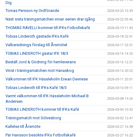
Dig
Tomas Persson ny Ordförande
2026-03-25 15:39
Näst sista träningsmatchen innan serien drar igång
2026-03-22 05:46
THOMAS RAVELLI kommer till IFKs Fotbollskafé
2026-03-19 11:49
Tobias Linderoth gästade IFKs Kafé
2026-03-18 22:41
Valberednings förslag till Årsmötet
2026-03-17 23:31
TOBIAS LINDEROTH gästar IFK 18/3
2026-03-16 14:25
Beställ Jord & Gödning för hemleverans
2026-03-16 12:21
Vinst i träningsmatchen mot Hanaskog
2026-03-14 20:52
Välkommen till IFK Hässleholm Erwan Devriese
2026-03-11 20:01
Tobias Linderoth till IFKs Kafé 18/3
2026-03-10 09:11
Varmt välkommen till IFK Hässleholm Michael B
2026-03-08 19:26
Andersen
TOBIAS LINDEROTH kommer till IFKs Kafé
2026-03-04 10:32
Träningsmatch mot Sölvesborg
2026-03-02 12:47
Kallelse till Årsmöte
2026-02-27 16:38
Pär Hansson besökte IFKs Fotbollskafé
2026-02-27 16:22