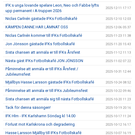
IFK:s unga lovande spelare Leon, Neo och Fabbe lyfts
2025-12-11 17:17
upp permanent i A-truppen 2026
Niclas Carlnén gästade IFKs Fotbollskafé
2025-12-10 12:03
KÄMPEN DANNE HAR LÄMNAT OSS
2025-12-06 05:37
Niclas Carlnén kommer till IFKs Fotbollskafé
2025-11-23 11:38
Jon Jönsson gästade IFKs fotbollskafé
2025-11-20 15:43
Sista chansen att anmäla er till IFKs Årsfest
2025-11-12 11:13
Nästa gäst IFKs Fotbollskafé JON JÖNSSON
2025-11-02 07:22
Påminnelse att anmäla er till IFKs Årsfest /
2025-10-31 12:44
Jubileumsfest
Mjällbys Hasse Larsson gästade IFKs Fotbollskafé
2025-10-24 08:52
Påminnelse att anmäla er till IFKs Jubileumsfest
2025-10-22 09:46
Sista chansen att anmäla sig till nästa Fotbollskafé
2025-10-20 11:23
Tack för denna säsongen!
2025-10-19 20:16
IFK Hlm - IFK Karlshamn Söndag kl 14.00
2025-10-17 11:24
Förlust mot Karlskrona och degradering
2025-10-12 16:17
Hasse Larsson Mjällby till IFKs Fotbollskafé
2025-10-07 16:19