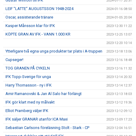
Gustaf Winroth till IFK
2024-01-17 20:31
LEIF ”LATTE” AUGUSTSSON 1948-2024
2024-01-16 08:50
Oscar, assisterande tränare
2024-01-05 20:04
Kasper Månsson klar för IFK
2023-12-30 11:22
KÖPTE GRAN AV IFK - VANN 1.000 KR
2023-12-25 13:07
2023-12-20 10:14
Ytterligare två egna unga produkter tar plats i A-truppen
2023-12-18 13:06
Cupseger!
2023-12-16 18:48
TOG GRANEN PÅ CYKELN
2023-12-16 11:32
IFK Topp-Sverige för unga
2023-12-14 20:32
Harry Thomasson - ny i IFK
2023-12-14 12:37
Amir Ramanovski & Jan Al Salo har förlängt
2023-12-13 18:03
IFK gör klart med ny målvakt
2023-12-12 19:36
Elliot Pramberg väljer IFK
2023-12-12 09:12
IFK säljer GRANAR utanför ICA Maxi
2023-12-09 17:23
Sebastian Carlsons föreläsning Stolt - Stark - CP
2023-12-04 16:51