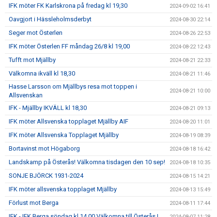
IFK möter FK Karlskrona på fredag kl 19,30
2024-09-02 16:41
Oavgjort i Hässleholmsderbyt
2024-08-30 22:14
Seger mot Österlen
2024-08-26 22:53
IFK möter Österlen FF måndag 26/8 kl 19,00
2024-08-22 12:43
Tufft mot Mjällby
2024-08-21 22:33
Välkomna ikväll kl 18,30
2024-08-21 11:46
Hasse Larsson om Mjällbys resa mot toppen i
2024-08-21 10:00
Allsvenskan
IFK - Mjällby IKVÄLL kl 18,30
2024-08-21 09:13
IFK möter Allsvenska topplaget Mjällby AIF
2024-08-20 11:01
IFK möter Allsvenska Topplaget Mjällby
2024-08-19 08:39
Bortavinst mot Högaborg
2024-08-18 16:42
Landskamp på Österås! Välkomna tisdagen den 10 sep!
2024-08-18 10:35
SONJE BJÖRCK 1931-2024
2024-08-15 14:21
IFK möter allsvenska topplaget Mjällby
2024-08-13 15:49
Förlust mot Berga
2024-08-11 17:44
IFK - IFK Berga söndag kl 14,00 Välkomna till Österås !
2024-08-07 11:28