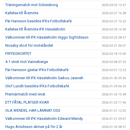
Träningsmatch mot Sölvesborg
2026-03-02 12:47
Kallelse till Årsmöte
2026-02-27 16:38
Pär Hansson besökte IFKs Fotbollskafé
2026-02-27 16:22
Kallelse till Årsmöte IFK Hässleholm
2026-02-25 14:30
Välkommen till IFK Hässleholm Viggo Sigfridsson
2026-02-22 08:57
Nosaby stod för motståndet
2026-02-21 06:07
FRITIDSKORTET
2026-02-18 15:00
4-1 vinst mot Vanneberga
2026-02-08 07:55
Pär Hansson gästar IFKs Fotbollskafé
2026-02-07 12:23
Välkommen till IFK Hässleholm Saikou Jawneh
2026-01-30 09:36
Olof Lundh besökte IFKs Fotbollskafé
2026-01-29 06:55
Premiärmatch med vinst
2026-01-24 15:48
ETT FÅTAL PLATSER KVAR
2026-01-23 11:46
OLA WENDEL HAR LÄMNAT OSS
2026-01-21 12:02
Välkommen till IFK Hässleholm Edward Mendy
2026-01-21 09:07
Hugo Arvidsson skriver på för 2 år
2026-01-20 08:57