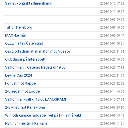
Säkrat kontrakt i Simrishamn
2024-10-12 17:52
2024-10-11 10:57
2024-10-06 09:29
Tufft i Trelleborg
2024-10-05 18:05
MAX 4:e mål
2024-10-05 08:47
OLLE hjälte i Östersund
2024-10-01 08:21
Oavgjort i dramatisk match mot Nosaby
2024-09-27 21:54
Clubdagar på Intersport!
2024-09-25 18:33
Välkomna till Österås fredag kl 19,00
2024-09-23 17:12
Levins Cup 2024
2024-09-22 21:09
Förlust mot Räppe
2024-09-20 22:28
2-0 seger mot Lödde
2024-09-14 16:33
Välkomna ikväll kl 18,00 LANDSKAMP
2024-09-10 07:54
2-0 vinst mot Karlskrona
2024-09-06 23:10
Winroth kanske räddade livet på HIF:s målvakt
2024-09-05 13:45
Nytt nummer till IFKs Kansli
2024-09-03 11:21