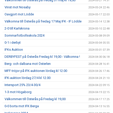
Välkommen till Österås på fredag 31 maj kl 19,00
2024-05-27 14:31
Vinst mot Nosaby
2024-05-24 22:46
Oavgjort mot Lödde
2024-05-17 22:03
Välkomna till Österås på fredag 17 Maj IFK - IF Lödde
2024-05-14 12:38
2-0 till Karlskrona
2024-05-10 22:48
Sommarfotbollsskola 2024
2024-05-08 09:09
0-1 i derbyt
2024-05-04 05:55
IFKs Auktion
2024-05-01 07:39
DERBYFEST på Österås Fredag kl 19,00 - Välkomna !
2024-04-30 06:18
Berg- och dalbana mot Österlen
2024-04-28 16:41
MFF-tröjor på IFK-auktionen lördag kl 12.00
2024-04-26 17:46
IFK-auktion lördag 27/4 kl 12.00
2024-04-24 21:10
Intersport 25% 23/4-30/4
2024-04-22 09:15
1-3 mot Högaborg
2024-04-19 22:15
Välkommen till Österås på Fredag kl 19,00
2024-04-17 17:25
0-0 borta mot IFK Berga
2024-04-13 16:55