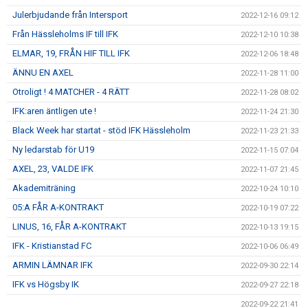
Julerbjudande från Intersport
2022-12-16 09:12
Från Hässleholms IF till IFK
2022-12-10 10:38
ELMAR, 19, FRÅN HIF TILL IFK
2022-12-06 18:48
ÄNNU EN AXEL
2022-11-28 11:00
Otroligt ! 4 MATCHER - 4 RÄTT
2022-11-28 08:02
IFK:aren äntligen ute !
2022-11-24 21:30
Black Week har startat - stöd IFK Hässleholm
2022-11-23 21:33
Ny ledarstab för U19
2022-11-15 07:04
AXEL, 23, VALDE IFK
2022-11-07 21:45
Akademiträning
2022-10-24 10:10
05:A FÅR A-KONTRAKT
2022-10-19 07:22
LINUS, 16, FÅR A-KONTRAKT
2022-10-13 19:15
IFK - Kristianstad FC
2022-10-06 06:49
ARMIN LÄMNAR IFK
2022-09-30 22:14
IFK vs Högsby IK
2022-09-27 22:18
2022-09-22 21:41