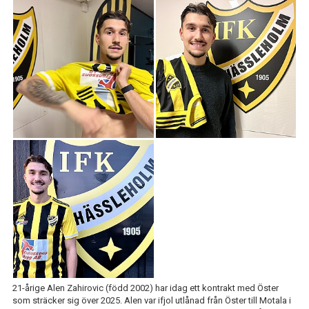
IFK GER TILLBAKA
50/50 LOTTERIET
IFK TIPSET 2026
VM-TIPSET 2026
21-årige Alen Zahirovic (född 2002) har idag ett kontrakt med Öster
som sträcker sig över 2025. Alen var ifjol utlånad från Öster till Motala i