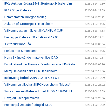
IFKs Auktion lördag 25/4, Stortorget Hässleholm
2026-04-24 19:59
Kl 19.00 på Österås
2026-04-24 17:59
Hemmamatch imorgon fredag
2026-04-23 20:41
Auktion på Stortorget i Hässleholm
2026-04-23 14:36
Välkomna att anmäla er till KVANTUM CUP
2026-04-23 14:13
Fredag på Österås IFK - Balkan kl 19.00
2026-04-22 11:41
1-2 förlust mot Råå
2026-04-18 06:04
Förlust mot Simrishamn
2026-04-12 17:26
Norra Skåne sänder matchen live IDAG
2026-04-12 10:11
Publikrekord när Thomas Ravelli gästade IFKs Kafé
2026-04-10 06:10
Meraj Haidari tillbaka i IFK Hässleholm
2026-04-09 19:56
Inskrivning fotboll 2019-2021 IFK & FCH
2026-04-09 10:39
Välkommen tillbaka till IFK Hässleholm ”Musse”
2026-04-07 21:22
Sista chansen - Kafékväll med THOMAS RAVELLI
2026-04-06 15:39
Oavgjort i seriepremiären
2026-04-03 20:56
Premiär på Österås fredag kl 13.00
2026-04-02 16:02