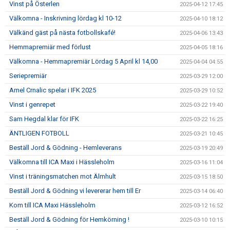
Vinst på Österlen
2025-04-12 17:45
Välkomna - Inskrivning lördag kl 10-12
2025-04-10 18:12
Välkänd gäst på nästa fotbollskafé!
2025-04-06 13:43
Hemmapremiär med förlust
2025-04-05 18:16
Välkomna - Hemmapremiär Lördag 5 April kl 14,00
2025-04-04 04:55
Seriepremiär
2025-03-29 12:00
Amel Crnalic spelar i IFK 2025
2025-03-29 10:52
Vinst i genrepet
2025-03-22 19:40
Sam Hegdal klar för IFK
2025-03-22 16:25
ÄNTLIGEN FOTBOLL
2025-03-21 10:45
Beställ Jord & Gödning - Hemleverans
2025-03-19 20:49
Välkomna till ICA Maxi i Hässleholm
2025-03-16 11:04
Vinst i träningsmatchen mot Älmhult
2025-03-15 18:50
Beställ Jord & Gödning vi levererar hem till Er
2025-03-14 06:40
Kom till ICA Maxi Hässleholm
2025-03-12 16:52
Beställ Jord & Gödning för Hemkörning !
2025-03-10 10:15