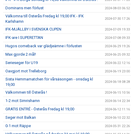
Dominans men förlust
2024-08-03 06:52
Välkomna till Österås Fredag kl 19,00 IFK - IFK
2024-07-30 17:26
Karlshamn
IFK-MJÄLLBY I SVENSKA CUPEN
2024-07-09 19:33
IFK-are I SUPERETTAN
2024-07-08 09:33
Hugos comeback var glädjeämne i förlusten
2024-06-29 19:26
Max gjorde 2 mål!
2024-06-25 09:32
Serieseger för U19
2024-06-22 12:16
Oavgjort mot Trelleborg
2024-06-19 23:00
Sista Hemmamatchen för vårsäsongen - onsdag kl
2024-06-18 08:28
19,00
Välkommen till Österås !
2024-06-15 10:56
1-2 mot Simrishamn
2024-06-14 22:34
GRATIS ENTRÉ - Österås Fredag kl 19,00
2024-06-12 11:16
Seger mot Balkan
2024-06-10 22:32
0-1 mot Räppe
2024-05-31 22:26