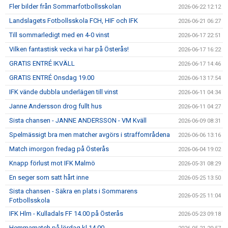
Fler bilder från Sommarfotbollsskolan
2026-06-22 12:12
Landslagets Fotbollsskola FCH, HIF och IFK
2026-06-21 06:27
Till sommarledigt med en 4-0 vinst
2026-06-17 22:51
Vilken fantastisk vecka vi har på Österås!
2026-06-17 16:22
GRATIS ENTRÉ IKVÄLL
2026-06-17 14:46
GRATIS ENTRÉ Onsdag 19.00
2026-06-13 17:54
IFK vände dubbla underlägen till vinst
2026-06-11 04:34
Janne Andersson drog fullt hus
2026-06-11 04:27
Sista chansen - JANNE ANDERSSON - VM Kväll
2026-06-09 08:31
Spelmässigt bra men matcher avgörs i straffområdena
2026-06-06 13:16
Match imorgon fredag på Österås
2026-06-04 19:02
Knapp förlust mot IFK Malmö
2026-05-31 08:29
En seger som satt hårt inne
2026-05-25 13:50
Sista chansen - Säkra en plats i Sommarens
2026-05-25 11:04
Fotbollsskola
IFK Hlm - Kulladals FF 14.00 på Österås
2026-05-23 09:18
Hemmamatch på lördag kl 14.00