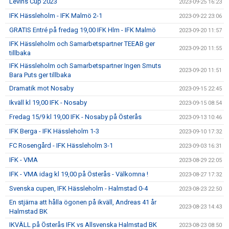
Levins Cup 2023
2023-09-25 16:23
IFK Hässleholm - IFK Malmö 2-1
2023-09-22 23:06
GRATIS Entré på fredag 19,00 IFK Hlm - IFK Malmö
2023-09-20 11:57
IFK Hässleholm och Samarbetspartner TEEAB ger
2023-09-20 11:55
tillbaka
IFK Hässleholm och Samarbetspartner Ingen Smuts
2023-09-20 11:51
Bara Puts ger tillbaka
Dramatik mot Nosaby
2023-09-15 22:45
Ikväll kl 19,00 IFK - Nosaby
2023-09-15 08:54
Fredag 15/9 kl 19,00 IFK - Nosaby på Österås
2023-09-13 10:46
IFK Berga - IFK Hässleholm 1-3
2023-09-10 17:32
FC Rosengård - IFK Hässleholm 3-1
2023-09-03 16:31
IFK - VMA
2023-08-29 22:05
IFK - VMA idag kl 19,00 på Österås - Välkomna !
2023-08-27 17:32
Svenska cupen, IFK Hässleholm - Halmstad 0-4
2023-08-23 22:50
En stjärna att hålla ögonen på ikväll, Andreas 41 år
2023-08-23 14:43
Halmstad BK
IKVÄLL på Österås IFK vs Allsvenska Halmstad BK
2023-08-23 08:50