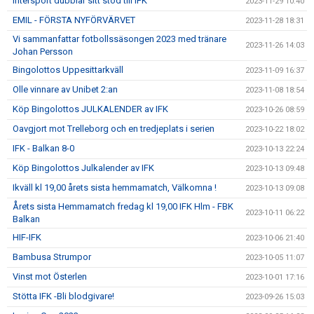
Intersport dubblar sitt stöd till IFK
2023-11-29 10:40
EMIL - FÖRSTA NYFÖRVÄRVET
2023-11-28 18:31
Vi sammanfattar fotbollssäsongen 2023 med tränare
2023-11-26 14:03
Johan Persson
Bingolottos Uppesittarkväll
2023-11-09 16:37
Olle vinnare av Unibet 2:an
2023-11-08 18:54
Köp Bingolottos JULKALENDER av IFK
2023-10-26 08:59
Oavgjort mot Trelleborg och en tredjeplats i serien
2023-10-22 18:02
IFK - Balkan 8-0
2023-10-13 22:24
Köp Bingolottos Julkalender av IFK
2023-10-13 09:48
Ikväll kl 19,00 årets sista hemmamatch, Välkomna !
2023-10-13 09:08
Årets sista Hemmamatch fredag kl 19,00 IFK Hlm - FBK
2023-10-11 06:22
Balkan
HIF-IFK
2023-10-06 21:40
Bambusa Strumpor
2023-10-05 11:07
Vinst mot Österlen
2023-10-01 17:16
Stötta IFK -Bli blodgivare!
2023-09-26 15:03