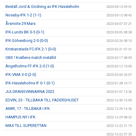
Beställ Jord & Gödning av IFK Hässleholm
2023-03-13 09:51
Nosaby-IFK 1-2 (1-1)
2023-03-12 08:45
Årsmöte 29 Mars
2023-03-07 07:21
IFK-Lunds BK 0-5 (0-1)
2023-03-05 08:58
IFK-Sölvesborg 2-0 (0-0)
2023-02-26 08:10
Kristianstads FC-IFK 2-1 (0-0)
2023-02-21 07:51
OBS ! Kvällens match inställd
2023-02-17 08:09
Ängelholms FF-IFK 2-0 (1-0)
2023-02-12 10:00
IFK-VMA 3-0 (2-0).
2023-02-04 20:07
IFK-Hässleholms IF 0-1 (0-1)
2023-01-28 10:17
JULGRANSVINNARNA 2022
2023-01-07 13:36
EDVIN, 23 - TILLBAKA TILL FADERSHUSET
2022-12-30 15:00
AMIR, 17 - TILLBAKA I IFK
2022-12-29 14:36
HAMPUS NY I IFK
2022-12-29 08:32
MAX TILL SUPERETTAN
2022-12-22 21:19
2022-12-22 07:35