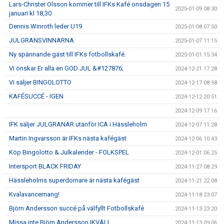
Lars-Christer Olsson kommer till IFKs Kafé onsdagen 15
2025-01-09 08:30
januari kl 18,30
Dennis Winroth leder U19
2025-01-08 07:50
JULGRANSVINNARNA
2025-01-07 11:15
Ny spännande gäst till IFKs fotbollskafé.
2025-01-01 15:34
Vi önskar Er alla en GOD JUL &#127876;
2024-12-21 17:28
Vi säljer BINGOLOTTO
2024-12-17 08:58
KAFÉSUCCÉ - IGEN
2024-12-12 20:51
2024-12-09 17:16
IFK säljer JULGRANAR utanför ICA i Hässleholm
2024-12-07 11:28
Martin Ingvarsson är IFKs nästa kafégäst
2024-12-06 10:43
Köp Bingolotto & Julkalender - FOLKSPEL
2024-12-01 06:25
Intersport BLACK FRIDAY
2024-11-27 08:29
Hässleholms superdomare är nästa kafégäst
2024-11-21 22:08
Kvalavancemang!
2024-11-18 23:07
Björn Andersson succé på välfyllt Fotbollskafé
2024-11-13 23:20
Missa inte Björn Andersson IKVÄLL
2024-11-13 09:06