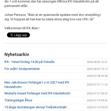
div 1 och kommer den här säsongen tillhöra IFK Hässleholm på ett
permanent utlån.
Johan Persson: ”Alen är en spännande spelare med stor utveckling i
sig. Vi hoppas att han kan ta nästa stora steg hos oss i IFK i år.”
Välkommen till IFK Alen !
Nyhetsarkiv
IFK - Ystad lördag 14.00 på Österås
2026-08-06 16:51
För svårt i höstpremiären
2026-08-02 19:12
2026-07-28 09:58
Neo Jakobsson förlänger t o m 2027 med IFK
2026-07-27 11:53
Hässleholm
Mustafa Owaid förlänger med IFK Hässleholm
2026-07-27 08:59
Träningsläger Åhus
2026-07-19 09:42
15-årige stortalangen skriver Treårskontrakt
2026-07-10 09:03