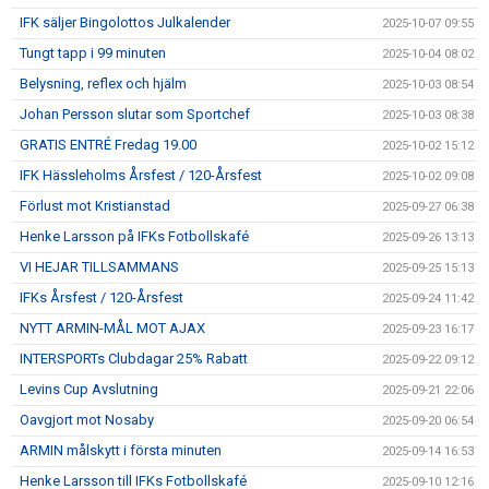
IFK säljer Bingolottos Julkalender
2025-10-07 09:55
Tungt tapp i 99 minuten
2025-10-04 08:02
Belysning, reflex och hjälm
2025-10-03 08:54
Johan Persson slutar som Sportchef
2025-10-03 08:38
GRATIS ENTRÉ Fredag 19.00
2025-10-02 15:12
IFK Hässleholms Årsfest / 120-Årsfest
2025-10-02 09:08
Förlust mot Kristianstad
2025-09-27 06:38
Henke Larsson på IFKs Fotbollskafé
2025-09-26 13:13
VI HEJAR TILLSAMMANS
2025-09-25 15:13
IFKs Årsfest / 120-Årsfest
2025-09-24 11:42
NYTT ARMIN-MÅL MOT AJAX
2025-09-23 16:17
INTERSPORTs Clubdagar 25% Rabatt
2025-09-22 09:12
Levins Cup Avslutning
2025-09-21 22:06
Oavgjort mot Nosaby
2025-09-20 06:54
ARMIN målskytt i första minuten
2025-09-14 16:53
Henke Larsson till IFKs Fotbollskafé
2025-09-10 12:16