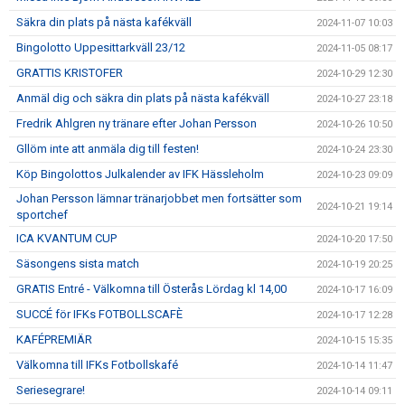
Säkra din plats på nästa kafékväll
2024-11-07 10:03
Bingolotto Uppesittarkväll 23/12
2024-11-05 08:17
GRATTIS KRISTOFER
2024-10-29 12:30
Anmäl dig och säkra din plats på nästa kafékväll
2024-10-27 23:18
Fredrik Ahlgren ny tränare efter Johan Persson
2024-10-26 10:50
Gllöm inte att anmäla dig till festen!
2024-10-24 23:30
Köp Bingolottos Julkalender av IFK Hässleholm
2024-10-23 09:09
Johan Persson lämnar tränarjobbet men fortsätter som
2024-10-21 19:14
sportchef
ICA KVANTUM CUP
2024-10-20 17:50
Säsongens sista match
2024-10-19 20:25
GRATIS Entré - Välkomna till Österås Lördag kl 14,00
2024-10-17 16:09
SUCCÉ för IFKs FOTBOLLSCAFÈ
2024-10-17 12:28
KAFÉPREMIÄR
2024-10-15 15:35
Välkomna till IFKs Fotbollskafé
2024-10-14 11:47
Seriesegrare!
2024-10-14 09:11