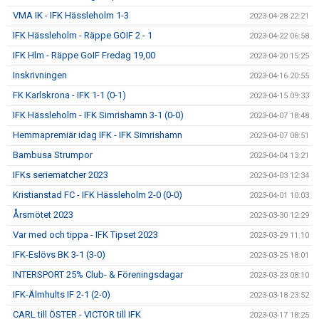
VMA IK - IFK Hässleholm 1-3
2023-04-28 22:21
IFK Hässleholm - Räppe GOIF 2 - 1
2023-04-22 06:58
IFK Hlm - Räppe GoIF Fredag 19,00
2023-04-20 15:25
Inskrivningen
2023-04-16 20:55
FK Karlskrona - IFK 1-1 (0-1)
2023-04-15 09:33
IFK Hässleholm - IFK Simrishamn 3-1 (0-0)
2023-04-07 18:48
Hemmapremiär idag IFK - IFK Simrishamn
2023-04-07 08:51
Bambusa Strumpor
2023-04-04 13:21
IFKs seriematcher 2023
2023-04-03 12:34
Kristianstad FC - IFK Hässleholm 2-0 (0-0)
2023-04-01 10:03
Årsmötet 2023
2023-03-30 12:29
Var med och tippa - IFK Tipset 2023
2023-03-29 11:10
IFK-Eslövs BK 3-1 (3-0)
2023-03-25 18:01
INTERSPORT 25% Club- & Föreningsdagar
2023-03-23 08:10
IFK-Älmhults IF 2-1 (2-0)
2023-03-18 23:52
CARL till ÖSTER - VICTOR till IFK
2023-03-17 18:25