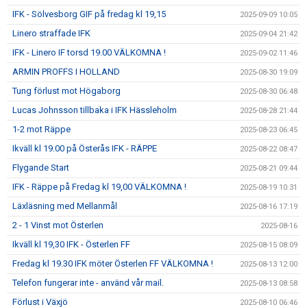
IFK - Sölvesborg GIF på fredag kl 19,15
2025-09-09 10:05
Linero straffade IFK
2025-09-04 21:42
IFK - Linero IF torsd 19.00 VÄLKOMNA !
2025-09-02 11:46
ARMIN PROFFS I HOLLAND
2025-08-30 19:09
Tung förlust mot Högaborg
2025-08-30 06:48
Lucas Johnsson tillbaka i IFK Hässleholm
2025-08-28 21:44
1-2 mot Räppe
2025-08-23 06:45
Ikväll kl 19.00 på Österås IFK - RÄPPE
2025-08-22 08:47
Flygande Start
2025-08-21 09:44
IFK - Räppe på Fredag kl 19,00 VÄLKOMNA !
2025-08-19 10:31
Läxläsning med Mellanmål
2025-08-16 17:19
2 - 1 Vinst mot Österlen
2025-08-16
Ikväll kl 19,30 IFK - Österlen FF
2025-08-15 08:09
Fredag kl 19.30 IFK möter Österlen FF VÄLKOMNA !
2025-08-13 12:00
Telefon fungerar inte - använd vår mail.
2025-08-13 08:58
Förlust i Växjö
2025-08-10 06:46