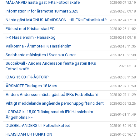
MÅL-ARVID nästa gäst IFKs Fotbollskafé
2025-03-07 12:19
Information inför årsmötet 18 mars 2025
2025-02-25 09:18
Nästa gäst MAGNUS ARVIDSSON - till IFKs Fotbollskafé
2025-02-24 17:10
Förlust mot Kristianstad FC
2025-02-23 11:02
IFK Hässleholm - Hanaskog
2025-02-19 09:18
Välkomna - Årsmöte IFK Hässleholm
2025-02-18 11:35
Snabbaste målskytten i Svenska Cupen
2025-02-15 21:38
Succékväll - Anders Andersson femte gästen IFKs
2025-02-13
Fotbollskafé
IDAG 15.00 IFK-ÅSTORP
2025-02-08 11:58
ÅRSMÖTE Tisdagen 18 Mars
2025-02-07 11:50
Anders Andersson nästa gäst på IFKs Fotbollskafé
2025-02-07 11:29
Viktigt meddelande angående personuppgiftsincident
2025-02-05 12:26
LÖRDAG kl 15,00 Träningsmatch IFK Hässleholm -
2025-01-31 11:49
Ängelholms FF
DUBBEL-ANDERS till Fotbollskaféet
2025-01-30 19:15
HEMSIDAN UR FUNKTION
2025-01-30 16:17