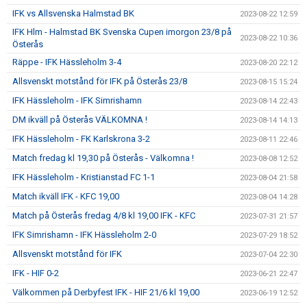
IFK vs Allsvenska Halmstad BK
2023-08-22 12:59
IFK Hlm - Halmstad BK Svenska Cupen imorgon 23/8 på
2023-08-22 10:36
Österås
Räppe - IFK Hässleholm 3-4
2023-08-20 22:12
Allsvenskt motstånd för IFK på Österås 23/8
2023-08-15 15:24
IFK Hässleholm - IFK Simrishamn
2023-08-14 22:43
DM ikväll på Österås VÄLKOMNA !
2023-08-14 14:13
IFK Hässleholm - FK Karlskrona 3-2
2023-08-11 22:46
Match fredag kl 19,30 på Österås - Välkomna !
2023-08-08 12:52
IFK Hässleholm - Kristianstad FC 1-1
2023-08-04 21:58
Match ikväll IFK - KFC 19,00
2023-08-04 14:28
Match på Österås fredag 4/8 kl 19,00 IFK - KFC
2023-07-31 21:57
IFK Simrishamn - IFK Hässleholm 2-0
2023-07-29 18:52
Allsvenskt motstånd för IFK
2023-07-04 22:30
IFK - HIF 0-2
2023-06-21 22:47
Välkommen på Derbyfest IFK - HIF 21/6 kl 19,00
2023-06-19 12:52