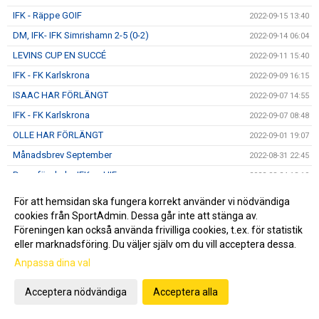
IFK - Räppe GOIF
2022-09-15 13:40
DM, IFK- IFK Simrishamn 2-5 (0-2)
2022-09-14 06:04
LEVINS CUP EN SUCCÉ
2022-09-11 15:40
IFK - FK Karlskrona
2022-09-09 16:15
ISAAC HAR FÖRLÄNGT
2022-09-07 14:55
IFK - FK Karlskrona
2022-09-07 08:48
OLLE HAR FÖRLÄNGT
2022-09-01 19:07
Månadsbrev September
2022-08-31 22:45
Dags för derby IFK vs HIF
2022-08-24 18:19
Teo hälsar och tackar!
2022-08-18 18:17
För att hemsidan ska fungera korrekt använder vi nödvändiga
DM, BK Olympic-IFK 0-7 (0-3)
cookies från SportAdmin. Dessa går inte att stänga av.
2022-08-18 05:59
Föreningen kan också använda frivilliga cookies, t.ex. för statistik
IFK Hässleholm U19
2022-08-14 18:08
eller marknadsföring. Du väljer själv om du vill acceptera dessa.
IFK vs Asarum IF FK
2022-08-11 10:35
Anpassa dina val
Ännu en 05a i A-truppen
2022-08-07 14:48
Acceptera nödvändiga
Acceptera alla
Månadsbrev Augusti
2022-08-02 11:02
ORAJÄRVI HAR FÖRLÄNGT
2022-07-27 22:07