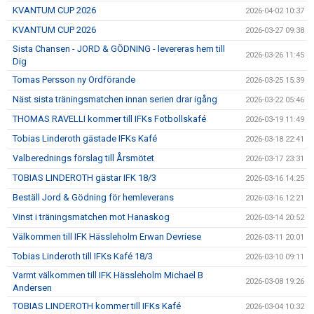
KVANTUM CUP 2026
2026-04-02 10:37
KVANTUM CUP 2026
2026-03-27 09:38
Sista Chansen - JORD & GÖDNING - levereras hem till
2026-03-26 11:45
Dig
Tomas Persson ny Ordförande
2026-03-25 15:39
Näst sista träningsmatchen innan serien drar igång
2026-03-22 05:46
THOMAS RAVELLI kommer till IFKs Fotbollskafé
2026-03-19 11:49
Tobias Linderoth gästade IFKs Kafé
2026-03-18 22:41
Valberednings förslag till Årsmötet
2026-03-17 23:31
TOBIAS LINDEROTH gästar IFK 18/3
2026-03-16 14:25
Beställ Jord & Gödning för hemleverans
2026-03-16 12:21
Vinst i träningsmatchen mot Hanaskog
2026-03-14 20:52
Välkommen till IFK Hässleholm Erwan Devriese
2026-03-11 20:01
Tobias Linderoth till IFKs Kafé 18/3
2026-03-10 09:11
Varmt välkommen till IFK Hässleholm Michael B
2026-03-08 19:26
Andersen
TOBIAS LINDEROTH kommer till IFKs Kafé
2026-03-04 10:32