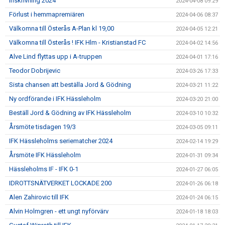
Inskrivning 2024
2024-04-08 09:29
Förlust i hemmapremiären
2024-04-06 08:37
Välkomna till Österås A-Plan kl 19,00
2024-04-05 12:21
Välkomna till Österås ! IFK Hlm - Kristianstad FC
2024-04-02 14:56
Alve Lind flyttas upp i A-truppen
2024-04-01 17:16
Teodor Dobrijevic
2024-03-26 17:33
Sista chansen att beställa Jord & Gödning
2024-03-21 11:22
Ny ordförande i IFK Hässleholm
2024-03-20 21:00
Beställ Jord & Gödning av IFK Hässleholm
2024-03-10 10:32
Årsmöte tisdagen 19/3
2024-03-05 09:11
IFK Hässleholms seriematcher 2024
2024-02-14 19:29
Årsmöte IFK Hässleholm
2024-01-31 09:34
Hässleholms IF - IFK 0-1
2024-01-27 06:05
IDROTTSNÄTVERKET LOCKADE 200
2024-01-26 06:18
Alen Zahirovic till IFK
2024-01-24 06:15
Alvin Holmgren - ett ungt nyförvärv
2024-01-18 18:03