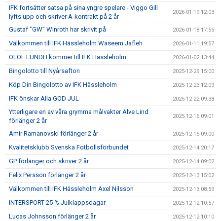
IFK fortsätter satsa på sina yngre spelare - Viggo Gill
2026-01-19 12:03
lyfts upp och skriver A-kontrakt på 2 år
Gustaf ”GW” Winroth har skrivit på
2026-01-18 17:55
Välkommen till IFK Hässleholm Waseem Jafleh
2026-01-11 19:57
OLOF LUNDH kommer till IFK Hässleholm
2026-01-02 13:44
Bingolotto till Nyårsafton
2025-12-29 15:00
Köp Din Bingolotto av IFK Hässleholm
2025-12-23 12:09
IFK önskar Alla GOD JUL
2025-12-22 09:38
Ytterligare en av våra grymma målvakter Alve Lind
2025-12-16 09:01
förlänger 2 år
Amir Ramanovski förlänger 2 år
2025-12-15 09:00
Kvalitetsklubb Svenska Fotbollsförbundet
2025-12-14 20:17
GP förlänger och skriver 2 år
2025-12-14 09:02
Felix Persson förlänger 2 år
2025-12-13 15:02
Välkommen till IFK Hässleholm Axel Nilsson
2025-12-13 08:59
INTERSPORT 25 % Julklappsdagar
2025-12-12 10:57
Lucas Johnsson förlänger 2 år
2025-12-12 10:10