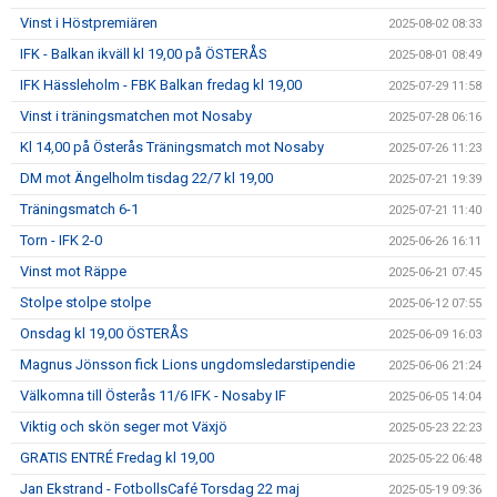
Vinst i Höstpremiären
2025-08-02 08:33
IFK - Balkan ikväll kl 19,00 på ÖSTERÅS
2025-08-01 08:49
IFK Hässleholm - FBK Balkan fredag kl 19,00
2025-07-29 11:58
Vinst i träningsmatchen mot Nosaby
2025-07-28 06:16
Kl 14,00 på Österås Träningsmatch mot Nosaby
2025-07-26 11:23
DM mot Ängelholm tisdag 22/7 kl 19,00
2025-07-21 19:39
Träningsmatch 6-1
2025-07-21 11:40
Torn - IFK 2-0
2025-06-26 16:11
Vinst mot Räppe
2025-06-21 07:45
Stolpe stolpe stolpe
2025-06-12 07:55
Onsdag kl 19,00 ÖSTERÅS
2025-06-09 16:03
Magnus Jönsson fick Lions ungdomsledarstipendie
2025-06-06 21:24
Välkomna till Österås 11/6 IFK - Nosaby IF
2025-06-05 14:04
Viktig och skön seger mot Växjö
2025-05-23 22:23
GRATIS ENTRÉ Fredag kl 19,00
2025-05-22 06:48
Jan Ekstrand - FotbollsCafé Torsdag 22 maj
2025-05-19 09:36