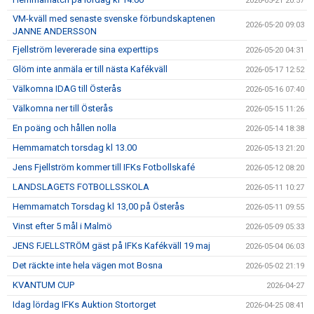
2026-05-21 20:57
VM-kväll med senaste svenske förbundskaptenen
2026-05-20 09:03
JANNE ANDERSSON
Fjellström levererade sina experttips
2026-05-20 04:31
Glöm inte anmäla er till nästa Kafékväll
2026-05-17 12:52
Välkomna IDAG till Österås
2026-05-16 07:40
Välkomna ner till Österås
2026-05-15 11:26
En poäng och hållen nolla
2026-05-14 18:38
Hemmamatch torsdag kl 13.00
2026-05-13 21:20
Jens Fjellström kommer till IFKs Fotbollskafé
2026-05-12 08:20
LANDSLAGETS FOTBOLLSSKOLA
2026-05-11 10:27
Hemmamatch Torsdag kl 13,00 på Österås
2026-05-11 09:55
Vinst efter 5 mål i Malmö
2026-05-09 05:33
JENS FJELLSTRÖM gäst på IFKs Kafékväll 19 maj
2026-05-04 06:03
Det räckte inte hela vägen mot Bosna
2026-05-02 21:19
KVANTUM CUP
2026-04-27
Idag lördag IFKs Auktion Stortorget
2026-04-25 08:41