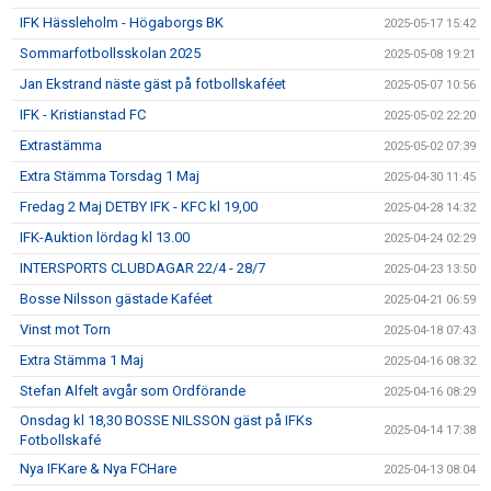
IFK Hässleholm - Högaborgs BK
2025-05-17 15:42
Sommarfotbollsskolan 2025
2025-05-08 19:21
Jan Ekstrand näste gäst på fotbollskaféet
2025-05-07 10:56
IFK - Kristianstad FC
2025-05-02 22:20
Extrastämma
2025-05-02 07:39
Extra Stämma Torsdag 1 Maj
2025-04-30 11:45
Fredag 2 Maj DETBY IFK - KFC kl 19,00
2025-04-28 14:32
IFK-Auktion lördag kl 13.00
2025-04-24 02:29
INTERSPORTS CLUBDAGAR 22/4 - 28/7
2025-04-23 13:50
Bosse Nilsson gästade Kaféet
2025-04-21 06:59
Vinst mot Torn
2025-04-18 07:43
Extra Stämma 1 Maj
2025-04-16 08:32
Stefan Alfelt avgår som Ordförande
2025-04-16 08:29
Onsdag kl 18,30 BOSSE NILSSON gäst på IFKs
2025-04-14 17:38
Fotbollskafé
Nya IFKare & Nya FCHare
2025-04-13 08:04