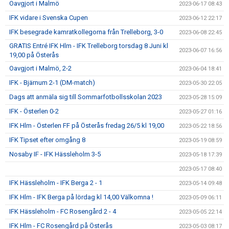
Oavgjort i Malmö
2023-06-17 08:43
IFK vidare i Svenska Cupen
2023-06-12 22:17
IFK besegrade kamratkollegorna från Trelleborg, 3-0
2023-06-08 22:45
GRATIS Entré IFK Hlm - IFK Trelleborg torsdag 8 Juni kl
2023-06-07 16:56
19,00 på Österås
Oavgjort i Malmö, 2-2
2023-06-04 18:41
IFK - Bjärnum 2-1 (DM-match)
2023-05-30 22:05
Dags att anmäla sig till Sommarfotbollsskolan 2023
2023-05-28 15:09
IFK - Österlen 0-2
2023-05-27 01:16
IFK Hlm - Österlen FF på Österås fredag 26/5 kl 19,00
2023-05-22 18:56
IFK Tipset efter omgång 8
2023-05-19 08:59
Nosaby IF - IFK Hässleholm 3-5
2023-05-18 17:39
2023-05-17 08:40
IFK Hässleholm - IFK Berga 2 - 1
2023-05-14 09:48
IFK Hlm - IFK Berga på lördag kl 14,00 Välkomna !
2023-05-09 06:11
IFK Hässleholm - FC Rosengård 2 - 4
2023-05-05 22:14
IFK Hlm - FC Rosengård på Österås
2023-05-03 08:17