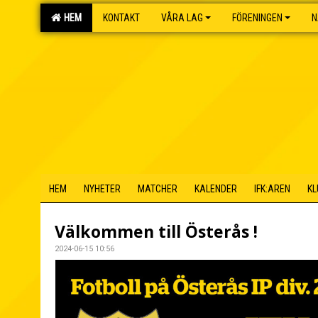
HEM
KONTAKT
VÅRA LAG
FÖRENINGEN
N
HEM
NYHETER
MATCHER
KALENDER
IFK:AREN
KL
Välkommen till Österås !
2024-06-15 10:56