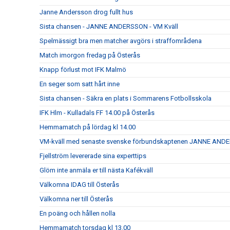
Janne Andersson drog fullt hus
Sista chansen - JANNE ANDERSSON - VM Kväll
Spelmässigt bra men matcher avgörs i straffområdena
Match imorgon fredag på Österås
Knapp förlust mot IFK Malmö
En seger som satt hårt inne
Sista chansen - Säkra en plats i Sommarens Fotbollsskola
IFK Hlm - Kulladals FF 14.00 på Österås
Hemmamatch på lördag kl 14.00
VM-kväll med senaste svenske förbundskaptenen JANNE AN
Fjellström levererade sina experttips
Glöm inte anmäla er till nästa Kafékväll
Välkomna IDAG till Österås
Välkomna ner till Österås
En poäng och hållen nolla
Hemmamatch torsdag kl 13.00