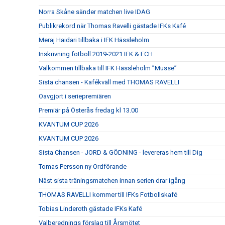
Norra Skåne sänder matchen live IDAG
Publikrekord när Thomas Ravelli gästade IFKs Kafé
Meraj Haidari tillbaka i IFK Hässleholm
Inskrivning fotboll 2019-2021 IFK & FCH
Välkommen tillbaka till IFK Hässleholm ”Musse”
Sista chansen - Kafékväll med THOMAS RAVELLI
Oavgjort i seriepremiären
Premiär på Österås fredag kl 13.00
KVANTUM CUP 2026
KVANTUM CUP 2026
Sista Chansen - JORD & GÖDNING - levereras hem till Dig
Tomas Persson ny Ordförande
Näst sista träningsmatchen innan serien drar igång
THOMAS RAVELLI kommer till IFKs Fotbollskafé
Tobias Linderoth gästade IFKs Kafé
Valberednings förslag till Årsmötet