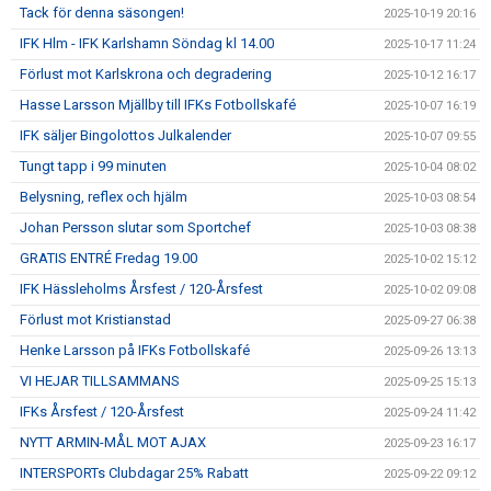
Tack för denna säsongen!
2025-10-19 20:16
IFK Hlm - IFK Karlshamn Söndag kl 14.00
2025-10-17 11:24
Förlust mot Karlskrona och degradering
2025-10-12 16:17
Hasse Larsson Mjällby till IFKs Fotbollskafé
2025-10-07 16:19
IFK säljer Bingolottos Julkalender
2025-10-07 09:55
Tungt tapp i 99 minuten
2025-10-04 08:02
Belysning, reflex och hjälm
2025-10-03 08:54
Johan Persson slutar som Sportchef
2025-10-03 08:38
GRATIS ENTRÉ Fredag 19.00
2025-10-02 15:12
IFK Hässleholms Årsfest / 120-Årsfest
2025-10-02 09:08
Förlust mot Kristianstad
2025-09-27 06:38
Henke Larsson på IFKs Fotbollskafé
2025-09-26 13:13
VI HEJAR TILLSAMMANS
2025-09-25 15:13
IFKs Årsfest / 120-Årsfest
2025-09-24 11:42
NYTT ARMIN-MÅL MOT AJAX
2025-09-23 16:17
INTERSPORTs Clubdagar 25% Rabatt
2025-09-22 09:12