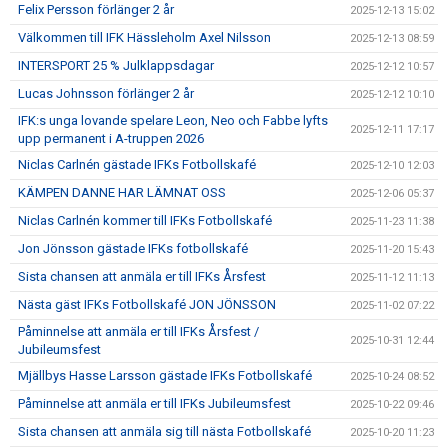
Felix Persson förlänger 2 år
2025-12-13 15:02
Välkommen till IFK Hässleholm Axel Nilsson
2025-12-13 08:59
INTERSPORT 25 % Julklappsdagar
2025-12-12 10:57
Lucas Johnsson förlänger 2 år
2025-12-12 10:10
IFK:s unga lovande spelare Leon, Neo och Fabbe lyfts
2025-12-11 17:17
upp permanent i A-truppen 2026
Niclas Carlnén gästade IFKs Fotbollskafé
2025-12-10 12:03
KÄMPEN DANNE HAR LÄMNAT OSS
2025-12-06 05:37
Niclas Carlnén kommer till IFKs Fotbollskafé
2025-11-23 11:38
Jon Jönsson gästade IFKs fotbollskafé
2025-11-20 15:43
Sista chansen att anmäla er till IFKs Årsfest
2025-11-12 11:13
Nästa gäst IFKs Fotbollskafé JON JÖNSSON
2025-11-02 07:22
Påminnelse att anmäla er till IFKs Årsfest /
2025-10-31 12:44
Jubileumsfest
Mjällbys Hasse Larsson gästade IFKs Fotbollskafé
2025-10-24 08:52
Påminnelse att anmäla er till IFKs Jubileumsfest
2025-10-22 09:46
Sista chansen att anmäla sig till nästa Fotbollskafé
2025-10-20 11:23