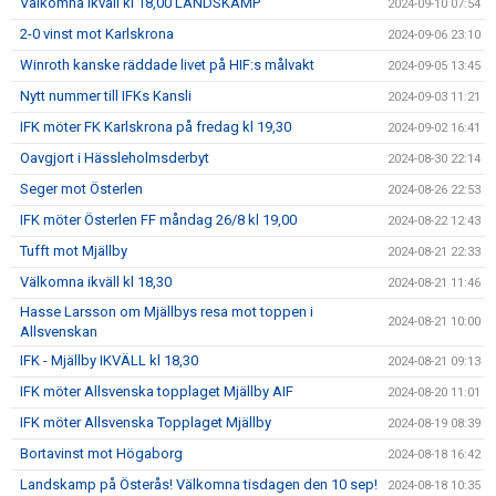
Välkomna ikväll kl 18,00 LANDSKAMP
2024-09-10 07:54
2-0 vinst mot Karlskrona
2024-09-06 23:10
Winroth kanske räddade livet på HIF:s målvakt
2024-09-05 13:45
Nytt nummer till IFKs Kansli
2024-09-03 11:21
IFK möter FK Karlskrona på fredag kl 19,30
2024-09-02 16:41
Oavgjort i Hässleholmsderbyt
2024-08-30 22:14
Seger mot Österlen
2024-08-26 22:53
IFK möter Österlen FF måndag 26/8 kl 19,00
2024-08-22 12:43
Tufft mot Mjällby
2024-08-21 22:33
Välkomna ikväll kl 18,30
2024-08-21 11:46
Hasse Larsson om Mjällbys resa mot toppen i
2024-08-21 10:00
Allsvenskan
IFK - Mjällby IKVÄLL kl 18,30
2024-08-21 09:13
IFK möter Allsvenska topplaget Mjällby AIF
2024-08-20 11:01
IFK möter Allsvenska Topplaget Mjällby
2024-08-19 08:39
Bortavinst mot Högaborg
2024-08-18 16:42
Landskamp på Österås! Välkomna tisdagen den 10 sep!
2024-08-18 10:35