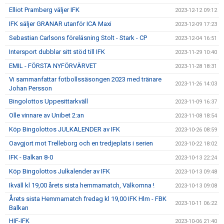
Elliot Pramberg väljer IFK
2023-12-12 09:12
IFK säljer GRANAR utanför ICA Maxi
2023-12-09 17:23
Sebastian Carlsons föreläsning Stolt - Stark - CP
2023-12-04 16:51
Intersport dubblar sitt stöd till IFK
2023-11-29 10:40
EMIL - FÖRSTA NYFÖRVÄRVET
2023-11-28 18:31
Vi sammanfattar fotbollssäsongen 2023 med tränare
2023-11-26 14:03
Johan Persson
Bingolottos Uppesittarkväll
2023-11-09 16:37
Olle vinnare av Unibet 2:an
2023-11-08 18:54
Köp Bingolottos JULKALENDER av IFK
2023-10-26 08:59
Oavgjort mot Trelleborg och en tredjeplats i serien
2023-10-22 18:02
IFK - Balkan 8-0
2023-10-13 22:24
Köp Bingolottos Julkalender av IFK
2023-10-13 09:48
Ikväll kl 19,00 årets sista hemmamatch, Välkomna !
2023-10-13 09:08
Årets sista Hemmamatch fredag kl 19,00 IFK Hlm - FBK
2023-10-11 06:22
Balkan
HIF-IFK
2023-10-06 21:40