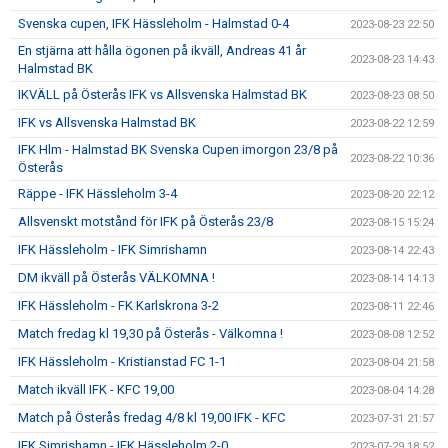
Svenska cupen, IFK Hässleholm - Halmstad 0-4
2023-08-23 22:50
En stjärna att hålla ögonen på ikväll, Andreas 41 år
2023-08-23 14:43
Halmstad BK
IKVÄLL på Österås IFK vs Allsvenska Halmstad BK
2023-08-23 08:50
IFK vs Allsvenska Halmstad BK
2023-08-22 12:59
IFK Hlm - Halmstad BK Svenska Cupen imorgon 23/8 på
2023-08-22 10:36
Österås
Räppe - IFK Hässleholm 3-4
2023-08-20 22:12
Allsvenskt motstånd för IFK på Österås 23/8
2023-08-15 15:24
IFK Hässleholm - IFK Simrishamn
2023-08-14 22:43
DM ikväll på Österås VÄLKOMNA !
2023-08-14 14:13
IFK Hässleholm - FK Karlskrona 3-2
2023-08-11 22:46
Match fredag kl 19,30 på Österås - Välkomna !
2023-08-08 12:52
IFK Hässleholm - Kristianstad FC 1-1
2023-08-04 21:58
Match ikväll IFK - KFC 19,00
2023-08-04 14:28
Match på Österås fredag 4/8 kl 19,00 IFK - KFC
2023-07-31 21:57
IFK Simrishamn - IFK Hässleholm 2-0
2023-07-29 18:52