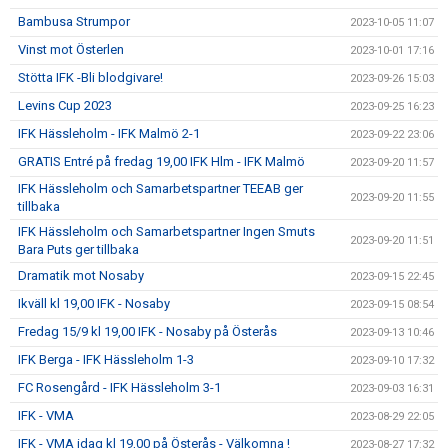
Bambusa Strumpor
2023-10-05 11:07
Vinst mot Österlen
2023-10-01 17:16
Stötta IFK -Bli blodgivare!
2023-09-26 15:03
Levins Cup 2023
2023-09-25 16:23
IFK Hässleholm - IFK Malmö 2-1
2023-09-22 23:06
GRATIS Entré på fredag 19,00 IFK Hlm - IFK Malmö
2023-09-20 11:57
IFK Hässleholm och Samarbetspartner TEEAB ger
2023-09-20 11:55
tillbaka
IFK Hässleholm och Samarbetspartner Ingen Smuts
2023-09-20 11:51
Bara Puts ger tillbaka
Dramatik mot Nosaby
2023-09-15 22:45
Ikväll kl 19,00 IFK - Nosaby
2023-09-15 08:54
Fredag 15/9 kl 19,00 IFK - Nosaby på Österås
2023-09-13 10:46
IFK Berga - IFK Hässleholm 1-3
2023-09-10 17:32
FC Rosengård - IFK Hässleholm 3-1
2023-09-03 16:31
IFK - VMA
2023-08-29 22:05
IFK - VMA idag kl 19,00 på Österås - Välkomna !
2023-08-27 17:32