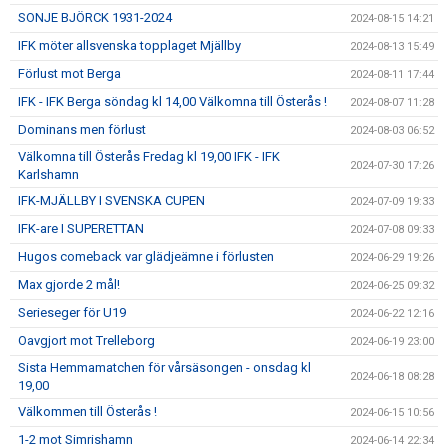
SONJE BJÖRCK 1931-2024
2024-08-15 14:21
IFK möter allsvenska topplaget Mjällby
2024-08-13 15:49
Förlust mot Berga
2024-08-11 17:44
IFK - IFK Berga söndag kl 14,00 Välkomna till Österås !
2024-08-07 11:28
Dominans men förlust
2024-08-03 06:52
Välkomna till Österås Fredag kl 19,00 IFK - IFK
2024-07-30 17:26
Karlshamn
IFK-MJÄLLBY I SVENSKA CUPEN
2024-07-09 19:33
IFK-are I SUPERETTAN
2024-07-08 09:33
Hugos comeback var glädjeämne i förlusten
2024-06-29 19:26
Max gjorde 2 mål!
2024-06-25 09:32
Serieseger för U19
2024-06-22 12:16
Oavgjort mot Trelleborg
2024-06-19 23:00
Sista Hemmamatchen för vårsäsongen - onsdag kl
2024-06-18 08:28
19,00
Välkommen till Österås !
2024-06-15 10:56
1-2 mot Simrishamn
2024-06-14 22:34