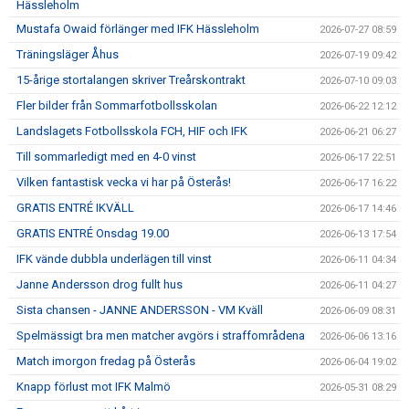
Hässleholm
Mustafa Owaid förlänger med IFK Hässleholm
2026-07-27 08:59
Träningsläger Åhus
2026-07-19 09:42
15-årige stortalangen skriver Treårskontrakt
2026-07-10 09:03
Fler bilder från Sommarfotbollsskolan
2026-06-22 12:12
Landslagets Fotbollsskola FCH, HIF och IFK
2026-06-21 06:27
Till sommarledigt med en 4-0 vinst
2026-06-17 22:51
Vilken fantastisk vecka vi har på Österås!
2026-06-17 16:22
GRATIS ENTRÉ IKVÄLL
2026-06-17 14:46
GRATIS ENTRÉ Onsdag 19.00
2026-06-13 17:54
IFK vände dubbla underlägen till vinst
2026-06-11 04:34
Janne Andersson drog fullt hus
2026-06-11 04:27
Sista chansen - JANNE ANDERSSON - VM Kväll
2026-06-09 08:31
Spelmässigt bra men matcher avgörs i straffområdena
2026-06-06 13:16
Match imorgon fredag på Österås
2026-06-04 19:02
Knapp förlust mot IFK Malmö
2026-05-31 08:29