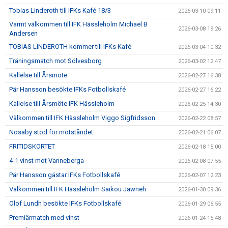
Tobias Linderoth till IFKs Kafé 18/3
2026-03-10 09:11
Varmt välkommen till IFK Hässleholm Michael B
2026-03-08 19:26
Andersen
TOBIAS LINDEROTH kommer till IFKs Kafé
2026-03-04 10:32
Träningsmatch mot Sölvesborg
2026-03-02 12:47
Kallelse till Årsmöte
2026-02-27 16:38
Pär Hansson besökte IFKs Fotbollskafé
2026-02-27 16:22
Kallelse till Årsmöte IFK Hässleholm
2026-02-25 14:30
Välkommen till IFK Hässleholm Viggo Sigfridsson
2026-02-22 08:57
Nosaby stod för motståndet
2026-02-21 06:07
FRITIDSKORTET
2026-02-18 15:00
4-1 vinst mot Vanneberga
2026-02-08 07:55
Pär Hansson gästar IFKs Fotbollskafé
2026-02-07 12:23
Välkommen till IFK Hässleholm Saikou Jawneh
2026-01-30 09:36
Olof Lundh besökte IFKs Fotbollskafé
2026-01-29 06:55
Premiärmatch med vinst
2026-01-24 15:48