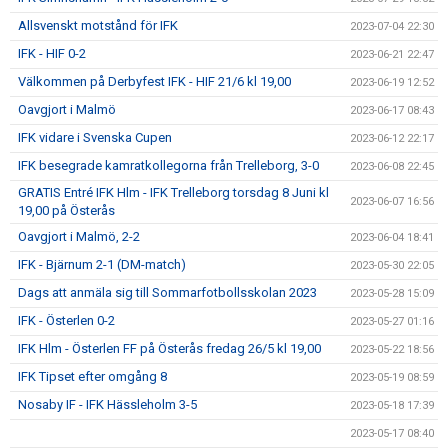
Allsvenskt motstånd för IFK
2023-07-04 22:30
IFK - HIF 0-2
2023-06-21 22:47
Välkommen på Derbyfest IFK - HIF 21/6 kl 19,00
2023-06-19 12:52
Oavgjort i Malmö
2023-06-17 08:43
IFK vidare i Svenska Cupen
2023-06-12 22:17
IFK besegrade kamratkollegorna från Trelleborg, 3-0
2023-06-08 22:45
GRATIS Entré IFK Hlm - IFK Trelleborg torsdag 8 Juni kl
2023-06-07 16:56
19,00 på Österås
Oavgjort i Malmö, 2-2
2023-06-04 18:41
IFK - Bjärnum 2-1 (DM-match)
2023-05-30 22:05
Dags att anmäla sig till Sommarfotbollsskolan 2023
2023-05-28 15:09
IFK - Österlen 0-2
2023-05-27 01:16
IFK Hlm - Österlen FF på Österås fredag 26/5 kl 19,00
2023-05-22 18:56
IFK Tipset efter omgång 8
2023-05-19 08:59
Nosaby IF - IFK Hässleholm 3-5
2023-05-18 17:39
2023-05-17 08:40