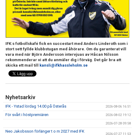
IFK GER TILLBAKA
50/50 LOTTERIET
IFK TIPSET 2026
VM-TIPSET 2026
IFK:s fotbollskafé fick en succestart med Anders Linderoth som i
stort sett fyllde klubbstugan med åhörare. Om du garanterat vill
vara med när Björn Andersson intervjuas av Håcan Nilsson
rekommenderar vi att du anmäler dig i förväg. Det går bra att
skicka ett mail till
kansli@ifkhassleholm.se
Nyhetsarkiv
IFK - Ystad lördag 14.00 på Österås
2026-08-06 16:51
För svårt i höstpremiären
2026-08-02 19:12
2026-07-28 09:58
Neo Jakobsson förlänger t o m 2027 med IFK
2026-07-27 11:53