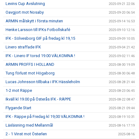
Levins Cup Avslutning
2025-09-21 22:06
Oavgjort mot Nosaby
2025-09-20 06:54
ARMIN målskytt i första minuten
2025-09-14 16:53
Henke Larsson till IFKs Fotbollskafé
2025-09-10 12:16
IFK - Sölvesborg GIF på fredag kl 19,15
2025-09-09 10:05
Linero straffade IFK
2025-09-04 21:42
IFK - Linero IF torsd 19.00 VÄLKOMNA !
2025-09-02 11:46
ARMIN PROFFS I HOLLAND
2025-08-30 19:09
Tung förlust mot Högaborg
2025-08-30 06:48
Lucas Johnsson tillbaka i IFK Hässleholm
2025-08-28 21:44
1-2 mot Räppe
2025-08-23 06:45
Ikväll kl 19.00 på Österås IFK - RÄPPE
2025-08-22 08:47
Flygande Start
2025-08-21 09:44
IFK - Räppe på Fredag kl 19,00 VÄLKOMNA !
2025-08-19 10:31
Läxläsning med Mellanmål
2025-08-16 17:19
2 - 1 Vinst mot Österlen
2025-08-16