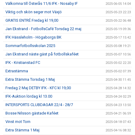
Välkomna till Österås 11/6 IFK - Nosaby IF
2025-06-05 14:04
Viktig och skön seger mot Växjö
2025-05-23 22:23
GRATIS ENTRÉ Fredag kl 19,00
2025-05-22 06:48
Jan Ekstrand - FotbollsCafé Torsdag 22 maj
2025-05-19 09:36
IFK Hässleholm - Högaborgs BK
2025-05-17 15:42
Sommarfotbollsskolan 2025
2025-05-08 19:21
Jan Ekstrand näste gäst på fotbollskaféet
2025-05-07 10:56
IFK - Kristianstad FC
2025-05-02 22:20
Extrastämma
2025-05-02 07:39
Extra Stämma Torsdag 1 Maj
2025-04-30 11:45
Fredag 2 Maj DETBY IFK - KFC kl 19,00
2025-04-28 14:32
IFK-Auktion lördag kl 13.00
2025-04-24 02:29
INTERSPORTS CLUBDAGAR 22/4 - 28/7
2025-04-23 13:50
Bosse Nilsson gästade Kaféet
2025-04-21 06:59
Vinst mot Torn
2025-04-18 07:43
Extra Stämma 1 Maj
2025-04-16 08:32