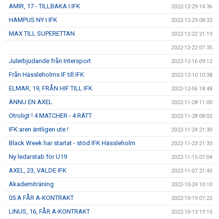
AMIR, 17 - TILLBAKA I IFK
2022-12-29 14:36
HAMPUS NY I IFK
2022-12-29 08:32
MAX TILL SUPERETTAN
2022-12-22 21:19
2022-12-22 07:35
Julerbjudande från Intersport
2022-12-16 09:12
Från Hässleholms IF till IFK
2022-12-10 10:38
ELMAR, 19, FRÅN HIF TILL IFK
2022-12-06 18:48
ÄNNU EN AXEL
2022-11-28 11:00
Otroligt ! 4 MATCHER - 4 RÄTT
2022-11-28 08:02
IFK:aren äntligen ute !
2022-11-24 21:30
Black Week har startat - stöd IFK Hässleholm
2022-11-23 21:33
Ny ledarstab för U19
2022-11-15 07:04
AXEL, 23, VALDE IFK
2022-11-07 21:45
Akademiträning
2022-10-24 10:10
05:A FÅR A-KONTRAKT
2022-10-19 07:22
LINUS, 16, FÅR A-KONTRAKT
2022-10-13 19:15