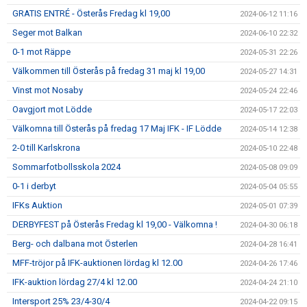
GRATIS ENTRÉ - Österås Fredag kl 19,00
2024-06-12 11:16
Seger mot Balkan
2024-06-10 22:32
0-1 mot Räppe
2024-05-31 22:26
Välkommen till Österås på fredag 31 maj kl 19,00
2024-05-27 14:31
Vinst mot Nosaby
2024-05-24 22:46
Oavgjort mot Lödde
2024-05-17 22:03
Välkomna till Österås på fredag 17 Maj IFK - IF Lödde
2024-05-14 12:38
2-0 till Karlskrona
2024-05-10 22:48
Sommarfotbollsskola 2024
2024-05-08 09:09
0-1 i derbyt
2024-05-04 05:55
IFKs Auktion
2024-05-01 07:39
DERBYFEST på Österås Fredag kl 19,00 - Välkomna !
2024-04-30 06:18
Berg- och dalbana mot Österlen
2024-04-28 16:41
MFF-tröjor på IFK-auktionen lördag kl 12.00
2024-04-26 17:46
IFK-auktion lördag 27/4 kl 12.00
2024-04-24 21:10
Intersport 25% 23/4-30/4
2024-04-22 09:15