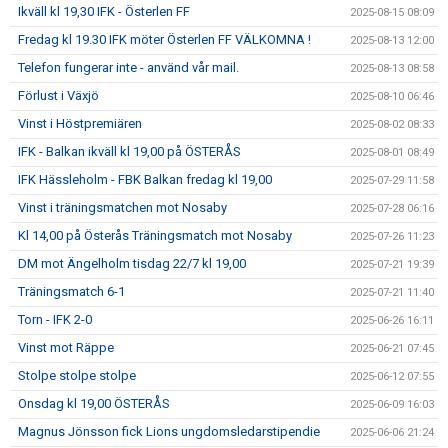
Ikväll kl 19,30 IFK - Österlen FF
2025-08-15 08:09
Fredag kl 19.30 IFK möter Österlen FF VÄLKOMNA !
2025-08-13 12:00
Telefon fungerar inte - använd vår mail.
2025-08-13 08:58
Förlust i Växjö
2025-08-10 06:46
Vinst i Höstpremiären
2025-08-02 08:33
IFK - Balkan ikväll kl 19,00 på ÖSTERÅS
2025-08-01 08:49
IFK Hässleholm - FBK Balkan fredag kl 19,00
2025-07-29 11:58
Vinst i träningsmatchen mot Nosaby
2025-07-28 06:16
Kl 14,00 på Österås Träningsmatch mot Nosaby
2025-07-26 11:23
DM mot Ängelholm tisdag 22/7 kl 19,00
2025-07-21 19:39
Träningsmatch 6-1
2025-07-21 11:40
Torn - IFK 2-0
2025-06-26 16:11
Vinst mot Räppe
2025-06-21 07:45
Stolpe stolpe stolpe
2025-06-12 07:55
Onsdag kl 19,00 ÖSTERÅS
2025-06-09 16:03
Magnus Jönsson fick Lions ungdomsledarstipendie
2025-06-06 21:24