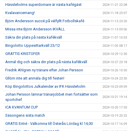
Hässleholms superdomare är nästa kafégäst
2024-11-21 22:08
Kvalavancemang!
2024-11-18 23:07
Björn Andersson succé på välfyllt Fotbollskafé
2024-11-13 23:20
Missa inte Björn Andersson IKVÄLL
2024-11-13 09:06
Säkra din plats på nästa kafékväll
2024-11-07 10:03
Bingolotto Uppesittarkväll 23/12
2024-11-05 08:17
GRATTIS KRISTOFER
2024-10-29 12:30
Anmäl dig och säkra din plats på nästa kafékväll
2024-10-27 23:18
Fredrik Ahlgren ny tränare efter Johan Persson
2024-10-26 10:50
Gllöm inte att anmäla dig till festen!
2024-10-24 23:30
Köp Bingolottos Julkalender av IFK Hässleholm
2024-10-23 09:09
Johan Persson lämnar tränarjobbet men fortsätter som
2024-10-21 19:14
sportchef
ICA KVANTUM CUP
2024-10-20 17:50
Säsongens sista match
2024-10-19 20:25
GRATIS Entré - Välkomna till Österås Lördag kl 14,00
2024-10-17 16:09