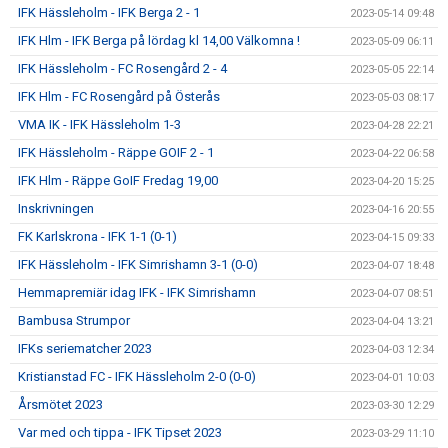
IFK Hässleholm - IFK Berga 2 - 1
2023-05-14 09:48
IFK Hlm - IFK Berga på lördag kl 14,00 Välkomna !
2023-05-09 06:11
IFK Hässleholm - FC Rosengård 2 - 4
2023-05-05 22:14
IFK Hlm - FC Rosengård på Österås
2023-05-03 08:17
VMA IK - IFK Hässleholm 1-3
2023-04-28 22:21
IFK Hässleholm - Räppe GOIF 2 - 1
2023-04-22 06:58
IFK Hlm - Räppe GoIF Fredag 19,00
2023-04-20 15:25
Inskrivningen
2023-04-16 20:55
FK Karlskrona - IFK 1-1 (0-1)
2023-04-15 09:33
IFK Hässleholm - IFK Simrishamn 3-1 (0-0)
2023-04-07 18:48
Hemmapremiär idag IFK - IFK Simrishamn
2023-04-07 08:51
Bambusa Strumpor
2023-04-04 13:21
IFKs seriematcher 2023
2023-04-03 12:34
Kristianstad FC - IFK Hässleholm 2-0 (0-0)
2023-04-01 10:03
Årsmötet 2023
2023-03-30 12:29
Var med och tippa - IFK Tipset 2023
2023-03-29 11:10