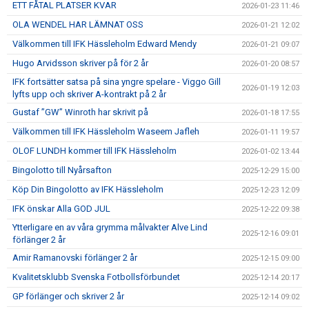
ETT FÅTAL PLATSER KVAR
2026-01-23 11:46
OLA WENDEL HAR LÄMNAT OSS
2026-01-21 12:02
Välkommen till IFK Hässleholm Edward Mendy
2026-01-21 09:07
Hugo Arvidsson skriver på för 2 år
2026-01-20 08:57
IFK fortsätter satsa på sina yngre spelare - Viggo Gill
2026-01-19 12:03
lyfts upp och skriver A-kontrakt på 2 år
Gustaf ”GW” Winroth har skrivit på
2026-01-18 17:55
Välkommen till IFK Hässleholm Waseem Jafleh
2026-01-11 19:57
OLOF LUNDH kommer till IFK Hässleholm
2026-01-02 13:44
Bingolotto till Nyårsafton
2025-12-29 15:00
Köp Din Bingolotto av IFK Hässleholm
2025-12-23 12:09
IFK önskar Alla GOD JUL
2025-12-22 09:38
Ytterligare en av våra grymma målvakter Alve Lind
2025-12-16 09:01
förlänger 2 år
Amir Ramanovski förlänger 2 år
2025-12-15 09:00
Kvalitetsklubb Svenska Fotbollsförbundet
2025-12-14 20:17
GP förlänger och skriver 2 år
2025-12-14 09:02