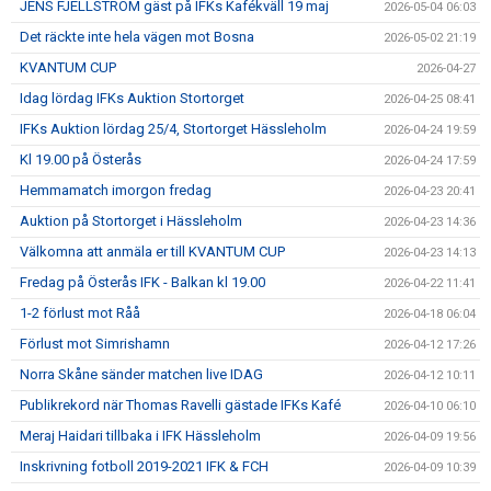
JENS FJELLSTRÖM gäst på IFKs Kafékväll 19 maj
2026-05-04 06:03
Det räckte inte hela vägen mot Bosna
2026-05-02 21:19
KVANTUM CUP
2026-04-27
Idag lördag IFKs Auktion Stortorget
2026-04-25 08:41
IFKs Auktion lördag 25/4, Stortorget Hässleholm
2026-04-24 19:59
Kl 19.00 på Österås
2026-04-24 17:59
Hemmamatch imorgon fredag
2026-04-23 20:41
Auktion på Stortorget i Hässleholm
2026-04-23 14:36
Välkomna att anmäla er till KVANTUM CUP
2026-04-23 14:13
Fredag på Österås IFK - Balkan kl 19.00
2026-04-22 11:41
1-2 förlust mot Råå
2026-04-18 06:04
Förlust mot Simrishamn
2026-04-12 17:26
Norra Skåne sänder matchen live IDAG
2026-04-12 10:11
Publikrekord när Thomas Ravelli gästade IFKs Kafé
2026-04-10 06:10
Meraj Haidari tillbaka i IFK Hässleholm
2026-04-09 19:56
Inskrivning fotboll 2019-2021 IFK & FCH
2026-04-09 10:39