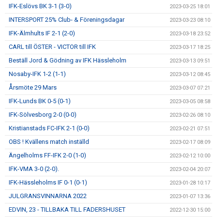
IFK-Eslövs BK 3-1 (3-0)
2023-03-25 18:01
INTERSPORT 25% Club- & Föreningsdagar
2023-03-23 08:10
IFK-Älmhults IF 2-1 (2-0)
2023-03-18 23:52
CARL till ÖSTER - VICTOR till IFK
2023-03-17 18:25
Beställ Jord & Gödning av IFK Hässleholm
2023-03-13 09:51
Nosaby-IFK 1-2 (1-1)
2023-03-12 08:45
Årsmöte 29 Mars
2023-03-07 07:21
IFK-Lunds BK 0-5 (0-1)
2023-03-05 08:58
IFK-Sölvesborg 2-0 (0-0)
2023-02-26 08:10
Kristianstads FC-IFK 2-1 (0-0)
2023-02-21 07:51
OBS ! Kvällens match inställd
2023-02-17 08:09
Ängelholms FF-IFK 2-0 (1-0)
2023-02-12 10:00
IFK-VMA 3-0 (2-0).
2023-02-04 20:07
IFK-Hässleholms IF 0-1 (0-1)
2023-01-28 10:17
JULGRANSVINNARNA 2022
2023-01-07 13:36
EDVIN, 23 - TILLBAKA TILL FADERSHUSET
2022-12-30 15:00