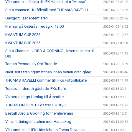
Välkommen tillbaka till IFK Hässleholm ”Musse”
2026-04-07 21:22
Sista chansen - Kafékväll med THOMAS RAVELLI
2026-04-06 15:39
Oavgjort i seriepremiären
2026-04-03 20:56
Premiär på Österås fredag kl 13.00
2026-04-02 16:02
KVANTUM CUP 2026
2026-04-02 10:37
KVANTUM CUP 2026
2026-03-27 09:38
Sista Chansen - JORD & GÖDNING - levereras hem till
2026-03-26 11:45
Dig
Tomas Persson ny Ordförande
2026-03-25 15:39
Näst sista träningsmatchen innan serien drar igång
2026-03-22 05:46
THOMAS RAVELLI kommer till IFKs Fotbollskafé
2026-03-19 11:49
Tobias Linderoth gästade IFKs Kafé
2026-03-18 22:41
Valberednings förslag till Årsmötet
2026-03-17 23:31
TOBIAS LINDEROTH gästar IFK 18/3
2026-03-16 14:25
Beställ Jord & Gödning för hemleverans
2026-03-16 12:21
Vinst i träningsmatchen mot Hanaskog
2026-03-14 20:52
Välkommen till IFK Hässleholm Erwan Devriese
2026-03-11 20:01