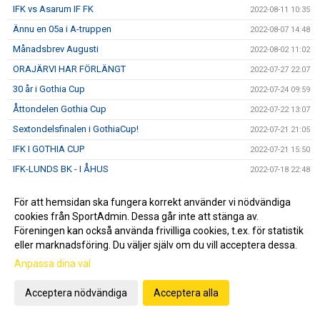
IFK vs Asarum IF FK
2022-08-11 10:35
Ännu en 05a i A-truppen
2022-08-07 14:48
Månadsbrev Augusti
2022-08-02 11:02
ORAJÄRVI HAR FÖRLÄNGT
2022-07-27 22:07
30 år i Gothia Cup
2022-07-24 09:59
Åttondelen Gothia Cup
2022-07-22 13:07
Sextondelsfinalen i GothiaCup!
2022-07-21 21:05
IFK I GOTHIA CUP
2022-07-21 15:50
IFK-LUNDS BK - I ÅHUS
2022-07-18 22:48
Sommarvila
2022-07-04 07:46
För att hemsidan ska fungera korrekt använder vi nödvändiga
IFK vs Eslövs BK
2022-06-21 21:14
cookies från SportAdmin. Dessa går inte att stänga av.
IFK och Fritidscamp
Föreningen kan också använda frivilliga cookies, t.ex. för statistik
2022-06-17 22:24
eller marknadsföring. Du väljer själv om du vill acceptera dessa.
DM, IFK- IF Lödde 2-1 (0-0)
2022-06-15 22:14
Anpassa dina val
Sommarfotbollsskola
2022-06-07 08:21
IFK vs Ariana FC
2022-06-01 22:07
Acceptera nödvändiga
Acceptera alla
IFK vs FBK Balkan
2022-05-23 14:22