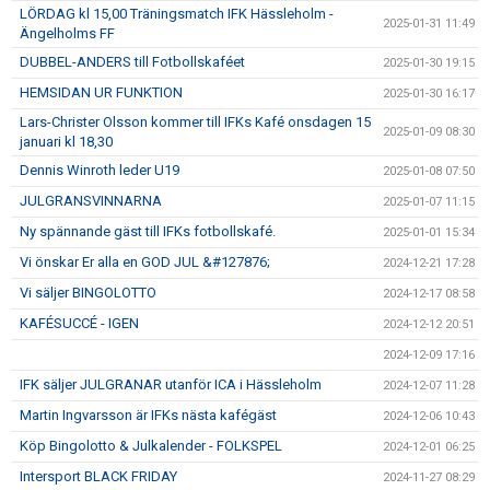
LÖRDAG kl 15,00 Träningsmatch IFK Hässleholm -
2025-01-31 11:49
Ängelholms FF
DUBBEL-ANDERS till Fotbollskaféet
2025-01-30 19:15
HEMSIDAN UR FUNKTION
2025-01-30 16:17
Lars-Christer Olsson kommer till IFKs Kafé onsdagen 15
2025-01-09 08:30
januari kl 18,30
Dennis Winroth leder U19
2025-01-08 07:50
JULGRANSVINNARNA
2025-01-07 11:15
Ny spännande gäst till IFKs fotbollskafé.
2025-01-01 15:34
Vi önskar Er alla en GOD JUL &#127876;
2024-12-21 17:28
Vi säljer BINGOLOTTO
2024-12-17 08:58
KAFÉSUCCÉ - IGEN
2024-12-12 20:51
2024-12-09 17:16
IFK säljer JULGRANAR utanför ICA i Hässleholm
2024-12-07 11:28
Martin Ingvarsson är IFKs nästa kafégäst
2024-12-06 10:43
Köp Bingolotto & Julkalender - FOLKSPEL
2024-12-01 06:25
Intersport BLACK FRIDAY
2024-11-27 08:29