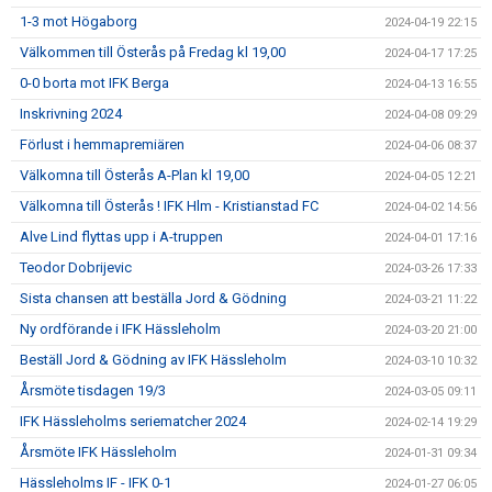
1-3 mot Högaborg
2024-04-19 22:15
Välkommen till Österås på Fredag kl 19,00
2024-04-17 17:25
0-0 borta mot IFK Berga
2024-04-13 16:55
Inskrivning 2024
2024-04-08 09:29
Förlust i hemmapremiären
2024-04-06 08:37
Välkomna till Österås A-Plan kl 19,00
2024-04-05 12:21
Välkomna till Österås ! IFK Hlm - Kristianstad FC
2024-04-02 14:56
Alve Lind flyttas upp i A-truppen
2024-04-01 17:16
Teodor Dobrijevic
2024-03-26 17:33
Sista chansen att beställa Jord & Gödning
2024-03-21 11:22
Ny ordförande i IFK Hässleholm
2024-03-20 21:00
Beställ Jord & Gödning av IFK Hässleholm
2024-03-10 10:32
Årsmöte tisdagen 19/3
2024-03-05 09:11
IFK Hässleholms seriematcher 2024
2024-02-14 19:29
Årsmöte IFK Hässleholm
2024-01-31 09:34
Hässleholms IF - IFK 0-1
2024-01-27 06:05