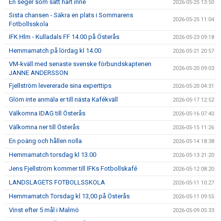
En seger som satt hårt inne
2026-05-25 13:50
Sista chansen - Säkra en plats i Sommarens
2026-05-25 11:04
Fotbollsskola
IFK Hlm - Kulladals FF 14.00 på Österås
2026-05-23 09:18
Hemmamatch på lördag kl 14.00
2026-05-21 20:57
VM-kväll med senaste svenske förbundskaptenen
2026-05-20 09:03
JANNE ANDERSSON
Fjellström levererade sina experttips
2026-05-20 04:31
Glöm inte anmäla er till nästa Kafékväll
2026-05-17 12:52
Välkomna IDAG till Österås
2026-05-16 07:40
Välkomna ner till Österås
2026-05-15 11:26
En poäng och hållen nolla
2026-05-14 18:38
Hemmamatch torsdag kl 13.00
2026-05-13 21:20
Jens Fjellström kommer till IFKs Fotbollskafé
2026-05-12 08:20
LANDSLAGETS FOTBOLLSSKOLA
2026-05-11 10:27
Hemmamatch Torsdag kl 13,00 på Österås
2026-05-11 09:55
Vinst efter 5 mål i Malmö
2026-05-09 05:33