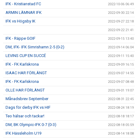
IFK - Kristianstad FC
2022-10-06 06:49
ARMIN LÄMNAR IFK
2022-09-30 22:14
IFK vs Högsby IK
2022-09-27 22:18
2022-09-22 21:41
IFK - Räppe GOIF
2022-09-15 13:40
DM, IFK- IFK Simrishamn 2-5 (0-2)
2022-09-14 06:04
LEVINS CUP EN SUCCÉ
2022-09-11 15:40
IFK - FK Karlskrona
2022-09-09 16:15
ISAAC HAR FÖRLÄNGT
2022-09-07 14:55
IFK - FK Karlskrona
2022-09-07 08:48
OLLE HAR FÖRLÄNGT
2022-09-01 19:07
Månadsbrev September
2022-08-31 22:45
Dags för derby IFK vs HIF
2022-08-24 18:19
Teo hälsar och tackar!
2022-08-18 18:17
DM, BK Olympic-IFK 0-7 (0-3)
2022-08-18 05:59
IFK Hässleholm U19
2022-08-14 18:08