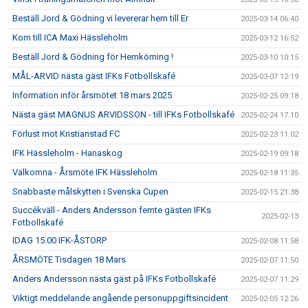
Beställ Jord & Gödning vi levererar hem till Er
2025-03-14 06:40
Kom till ICA Maxi Hässleholm
2025-03-12 16:52
Beställ Jord & Gödning för Hemkörning !
2025-03-10 10:15
MÅL-ARVID nästa gäst IFKs Fotbollskafé
2025-03-07 12:19
Information inför årsmötet 18 mars 2025
2025-02-25 09:18
Nästa gäst MAGNUS ARVIDSSON - till IFKs Fotbollskafé
2025-02-24 17:10
Förlust mot Kristianstad FC
2025-02-23 11:02
IFK Hässleholm - Hanaskog
2025-02-19 09:18
Välkomna - Årsmöte IFK Hässleholm
2025-02-18 11:35
Snabbaste målskytten i Svenska Cupen
2025-02-15 21:38
Succékväll - Anders Andersson femte gästen IFKs
2025-02-13
Fotbollskafé
IDAG 15.00 IFK-ÅSTORP
2025-02-08 11:58
ÅRSMÖTE Tisdagen 18 Mars
2025-02-07 11:50
Anders Andersson nästa gäst på IFKs Fotbollskafé
2025-02-07 11:29
Viktigt meddelande angående personuppgiftsincident
2025-02-05 12:26