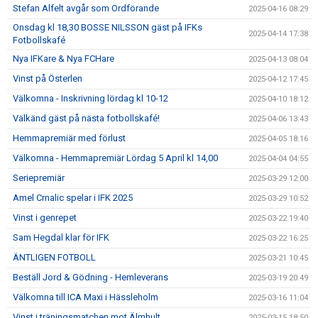
Stefan Alfelt avgår som Ordförande
2025-04-16 08:29
Onsdag kl 18,30 BOSSE NILSSON gäst på IFKs
2025-04-14 17:38
Fotbollskafé
Nya IFKare & Nya FCHare
2025-04-13 08:04
Vinst på Österlen
2025-04-12 17:45
Välkomna - Inskrivning lördag kl 10-12
2025-04-10 18:12
Välkänd gäst på nästa fotbollskafé!
2025-04-06 13:43
Hemmapremiär med förlust
2025-04-05 18:16
Välkomna - Hemmapremiär Lördag 5 April kl 14,00
2025-04-04 04:55
Seriepremiär
2025-03-29 12:00
Amel Crnalic spelar i IFK 2025
2025-03-29 10:52
Vinst i genrepet
2025-03-22 19:40
Sam Hegdal klar för IFK
2025-03-22 16:25
ÄNTLIGEN FOTBOLL
2025-03-21 10:45
Beställ Jord & Gödning - Hemleverans
2025-03-19 20:49
Välkomna till ICA Maxi i Hässleholm
2025-03-16 11:04
Vinst i träningsmatchen mot Älmhult
2025-03-15 18:50