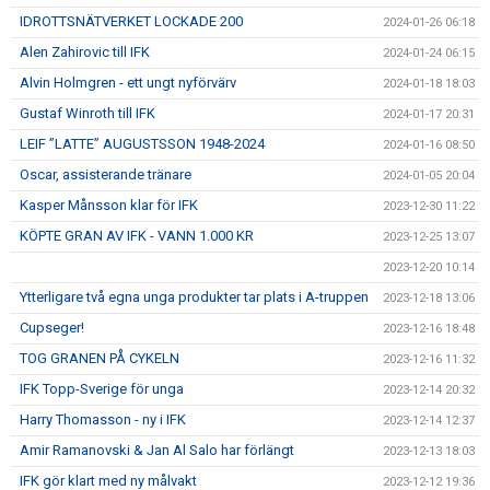
IDROTTSNÄTVERKET LOCKADE 200
2024-01-26 06:18
Alen Zahirovic till IFK
2024-01-24 06:15
Alvin Holmgren - ett ungt nyförvärv
2024-01-18 18:03
Gustaf Winroth till IFK
2024-01-17 20:31
LEIF ”LATTE” AUGUSTSSON 1948-2024
2024-01-16 08:50
Oscar, assisterande tränare
2024-01-05 20:04
Kasper Månsson klar för IFK
2023-12-30 11:22
KÖPTE GRAN AV IFK - VANN 1.000 KR
2023-12-25 13:07
2023-12-20 10:14
Ytterligare två egna unga produkter tar plats i A-truppen
2023-12-18 13:06
Cupseger!
2023-12-16 18:48
TOG GRANEN PÅ CYKELN
2023-12-16 11:32
IFK Topp-Sverige för unga
2023-12-14 20:32
Harry Thomasson - ny i IFK
2023-12-14 12:37
Amir Ramanovski & Jan Al Salo har förlängt
2023-12-13 18:03
IFK gör klart med ny målvakt
2023-12-12 19:36