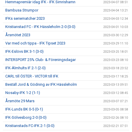
Hemmapremiär idag IFK - IFK Simrishamn
2023-04-07 08:51
Bambusa Strumpor
2023-04-04 13:21
IFKs seriematcher 2023
2023-04-03 12:34
Kristianstad FC - IFK Hässleholm 2-0 (0-0)
2023-04-01 10:03
Årsmötet 2023
2023-03-30 12:29
Var med och tippa - IFK Tipset 2023
2023-03-29 11:10
IFK-Eslövs BK 3-1 (3-0)
2023-03-25 18:01
INTERSPORT 25% Club- & Föreningsdagar
2023-03-23 08:10
IFK-Älmhults IF 2-1 (2-0)
2023-03-18 23:52
CARL till ÖSTER - VICTOR till IFK
2023-03-17 18:25
Beställ Jord & Gödning av IFK Hässleholm
2023-03-13 09:51
Nosaby-IFK 1-2 (1-1)
2023-03-12 08:45
Årsmöte 29 Mars
2023-03-07 07:21
IFK-Lunds BK 0-5 (0-1)
2023-03-05 08:58
IFK-Sölvesborg 2-0 (0-0)
2023-02-26 08:10
Kristianstads FC-IFK 2-1 (0-0)
2023-02-21 07:51