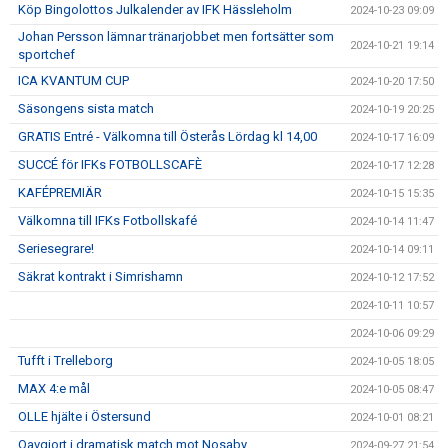
Köp Bingolottos Julkalender av IFK Hässleholm
2024-10-23 09:09
Johan Persson lämnar tränarjobbet men fortsätter som
2024-10-21 19:14
sportchef
ICA KVANTUM CUP
2024-10-20 17:50
Säsongens sista match
2024-10-19 20:25
GRATIS Entré - Välkomna till Österås Lördag kl 14,00
2024-10-17 16:09
SUCCÉ för IFKs FOTBOLLSCAFÈ
2024-10-17 12:28
KAFÉPREMIÄR
2024-10-15 15:35
Välkomna till IFKs Fotbollskafé
2024-10-14 11:47
Seriesegrare!
2024-10-14 09:11
Säkrat kontrakt i Simrishamn
2024-10-12 17:52
2024-10-11 10:57
2024-10-06 09:29
Tufft i Trelleborg
2024-10-05 18:05
MAX 4:e mål
2024-10-05 08:47
OLLE hjälte i Östersund
2024-10-01 08:21
Oavgjort i dramatisk match mot Nosaby
2024-09-27 21:54