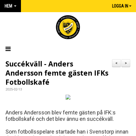
HEM
LOGGA IN
HEM
Succékväll - Anders
<
>
Andersson femte gästen IFKs
NYHETER
Fotbollskafé
MATCHER
2025-02-13
KALENDER
Anders Andersson blev femte gästen på IFK:s
IFK:AREN
fotbollskafé och det blev ännu en succékväll.
KLUBBSHOP INTERSPORT
Som fotbollsspelare startade han i
Svenstorp
innan