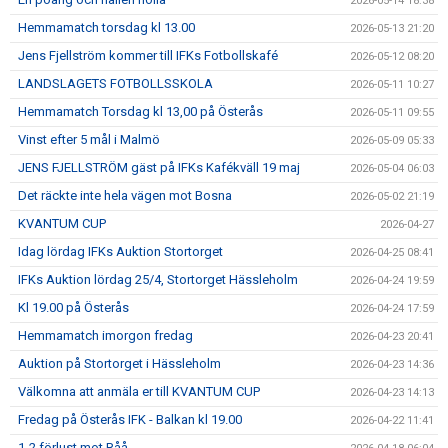
2026-05-14 18:38
Hemmamatch torsdag kl 13.00
2026-05-13 21:20
Jens Fjellström kommer till IFKs Fotbollskafé
2026-05-12 08:20
LANDSLAGETS FOTBOLLSSKOLA
2026-05-11 10:27
Hemmamatch Torsdag kl 13,00 på Österås
2026-05-11 09:55
Vinst efter 5 mål i Malmö
2026-05-09 05:33
JENS FJELLSTRÖM gäst på IFKs Kafékväll 19 maj
2026-05-04 06:03
Det räckte inte hela vägen mot Bosna
2026-05-02 21:19
KVANTUM CUP
2026-04-27
Idag lördag IFKs Auktion Stortorget
2026-04-25 08:41
IFKs Auktion lördag 25/4, Stortorget Hässleholm
2026-04-24 19:59
Kl 19.00 på Österås
2026-04-24 17:59
Hemmamatch imorgon fredag
2026-04-23 20:41
Auktion på Stortorget i Hässleholm
2026-04-23 14:36
Välkomna att anmäla er till KVANTUM CUP
2026-04-23 14:13
Fredag på Österås IFK - Balkan kl 19.00
2026-04-22 11:41
1-2 förlust mot Råå