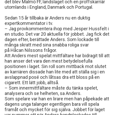
det blev Malmö FF, landslaget och en proffskarriär
IFK GER TILLBAKA
utomlands i England, Danmark och Portugal.
50/50 LOTTERIET
Sedan 15 år tillbaka är Anders nu en duktig
expertkommentator i tv.
IFK TIPSET 2026
– Jag
provkommentera ihop med Jesper Hussfelt i
en studio. Det var 20 aktuella för jobbet. Jag fick det
VM-TIPSET 2026
dagen efter, berättade Anders.
Som lockade till
många skratt med sina snabba roliga svar
på
Håcan
Nilssons frågor.
Att Anders mest spelat mittfältare har bidragit till att
han anser det vara den mest betydelsefulla
positionen i laget. Sin roll som mittback mot slutet
av karriären dissade han lite med att ställa sig i en
avslappnad
posé
och låtsas dra ett bloss på en
cigarett. Ett lätt jobb, alltså.
–
Som innermittfältare måste du tänka spelet,
analysera och se helheten
, sa Anders.
Som spelare var han en lirare men han påpekade att
dagens unga talanger egentligen bara vill spela
framåt och mycket för sig själva. Jobbet för laget
var nummer ett när Anders handplockades till