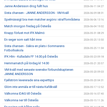
Janne Andersson drog fullt hus
2026-06-11 04:27
Sista chansen - JANNE ANDERSSON - VM Kväll
2026-06-09 08:31
Spelmässigt bra men matcher avgörs i straffområdena
2026-06-06 13:16
Match imorgon fredag på Österås
2026-06-04 19:02
Knapp förlust mot IFK Malmö
2026-05-31 08:29
En seger som satt hårt inne
2026-05-25 13:50
Sista chansen - Säkra en plats i Sommarens
2026-05-25 11:04
Fotbollsskola
IFK Hlm - Kulladals FF 14.00 på Österås
2026-05-23 09:18
Hemmamatch på lördag kl 14.00
2026-05-21 20:57
VM-kväll med senaste svenske förbundskaptenen
2026-05-20 09:03
JANNE ANDERSSON
Fjellström levererade sina experttips
2026-05-20 04:31
Glöm inte anmäla er till nästa Kafékväll
2026-05-17 12:52
Välkomna IDAG till Österås
2026-05-16 07:40
Välkomna ner till Österås
2026-05-15 11:26
En poäng och hållen nolla