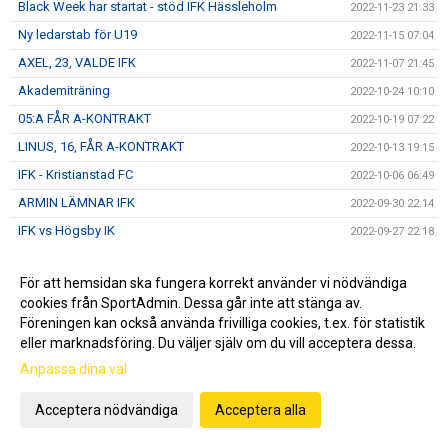
Black Week har startat - stöd IFK Hässleholm
2022-11-23 21:33
Ny ledarstab för U19
2022-11-15 07:04
AXEL, 23, VALDE IFK
2022-11-07 21:45
Akademiträning
2022-10-24 10:10
05:A FÅR A-KONTRAKT
2022-10-19 07:22
LINUS, 16, FÅR A-KONTRAKT
2022-10-13 19:15
IFK - Kristianstad FC
2022-10-06 06:49
ARMIN LÄMNAR IFK
2022-09-30 22:14
IFK vs Högsby IK
2022-09-27 22:18
2022-09-22 21:41
För att hemsidan ska fungera korrekt använder vi nödvändiga
IFK - Räppe GOIF
2022-09-15 13:40
cookies från SportAdmin. Dessa går inte att stänga av.
DM, IFK- IFK Simrishamn 2-5 (0-2)
2022-09-14 06:04
Föreningen kan också använda frivilliga cookies, t.ex. för statistik
LEVINS CUP EN SUCCÉ
eller marknadsföring. Du väljer själv om du vill acceptera dessa.
2022-09-11 15:40
Anpassa dina val
IFK - FK Karlskrona
2022-09-09 16:15
ISAAC HAR FÖRLÄNGT
2022-09-07 14:55
Acceptera nödvändiga
Acceptera alla
IFK - FK Karlskrona
2022-09-07 08:48