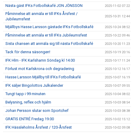
Nästa gäst IFKs Fotbollskafé JON JÖNSSON
2025-11-02 07:22
Påminnelse att anmäla er till IFKs Årsfest /
2025-10-31 12:44
Jubileumsfest
Mjällbys Hasse Larsson gästade IFKs Fotbollskafé
2025-10-24 08:52
Påminnelse att anmäla er till IFKs Jubileumsfest
2025-10-22 09:46
Sista chansen att anmäla sig till nästa Fotbollskafé
2025-10-20 11:23
Tack för denna säsongen!
2025-10-19 20:16
IFK Hlm - IFK Karlshamn Söndag kl 14.00
2025-10-17 11:24
Förlust mot Karlskrona och degradering
2025-10-12 16:17
Hasse Larsson Mjällby till IFKs Fotbollskafé
2025-10-07 16:19
IFK säljer Bingolottos Julkalender
2025-10-07 09:55
Tungt tapp i 99 minuten
2025-10-04 08:02
Belysning, reflex och hjälm
2025-10-03 08:54
Johan Persson slutar som Sportchef
2025-10-03 08:38
GRATIS ENTRÉ Fredag 19.00
2025-10-02 15:12
IFK Hässleholms Årsfest / 120-Årsfest
2025-10-02 09:08