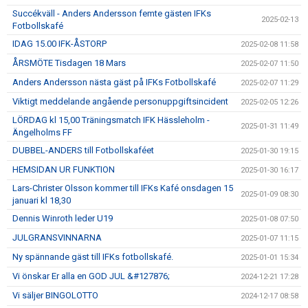
Succékväll - Anders Andersson femte gästen IFKs
2025-02-13
Fotbollskafé
IDAG 15.00 IFK-ÅSTORP
2025-02-08 11:58
ÅRSMÖTE Tisdagen 18 Mars
2025-02-07 11:50
Anders Andersson nästa gäst på IFKs Fotbollskafé
2025-02-07 11:29
Viktigt meddelande angående personuppgiftsincident
2025-02-05 12:26
LÖRDAG kl 15,00 Träningsmatch IFK Hässleholm -
2025-01-31 11:49
Ängelholms FF
DUBBEL-ANDERS till Fotbollskaféet
2025-01-30 19:15
HEMSIDAN UR FUNKTION
2025-01-30 16:17
Lars-Christer Olsson kommer till IFKs Kafé onsdagen 15
2025-01-09 08:30
januari kl 18,30
Dennis Winroth leder U19
2025-01-08 07:50
JULGRANSVINNARNA
2025-01-07 11:15
Ny spännande gäst till IFKs fotbollskafé.
2025-01-01 15:34
Vi önskar Er alla en GOD JUL &#127876;
2024-12-21 17:28
Vi säljer BINGOLOTTO
2024-12-17 08:58