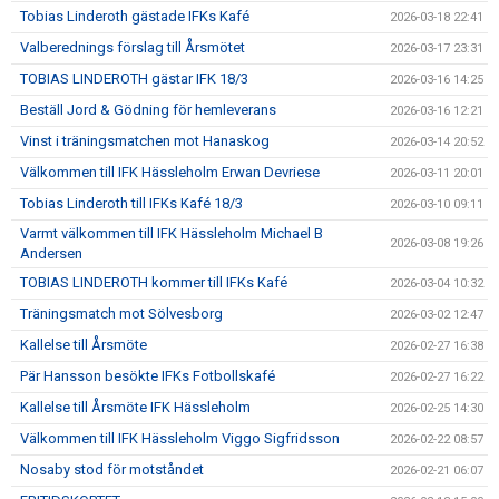
Tobias Linderoth gästade IFKs Kafé
2026-03-18 22:41
Valberednings förslag till Årsmötet
2026-03-17 23:31
TOBIAS LINDEROTH gästar IFK 18/3
2026-03-16 14:25
Beställ Jord & Gödning för hemleverans
2026-03-16 12:21
Vinst i träningsmatchen mot Hanaskog
2026-03-14 20:52
Välkommen till IFK Hässleholm Erwan Devriese
2026-03-11 20:01
Tobias Linderoth till IFKs Kafé 18/3
2026-03-10 09:11
Varmt välkommen till IFK Hässleholm Michael B
2026-03-08 19:26
Andersen
TOBIAS LINDEROTH kommer till IFKs Kafé
2026-03-04 10:32
Träningsmatch mot Sölvesborg
2026-03-02 12:47
Kallelse till Årsmöte
2026-02-27 16:38
Pär Hansson besökte IFKs Fotbollskafé
2026-02-27 16:22
Kallelse till Årsmöte IFK Hässleholm
2026-02-25 14:30
Välkommen till IFK Hässleholm Viggo Sigfridsson
2026-02-22 08:57
Nosaby stod för motståndet
2026-02-21 06:07