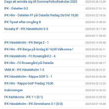
Dags att anmäla sig till Sommarfotbollsskolan 2023
2023-05-28 15:09
IFK - Österlen 0-2
2023-05-27 01:16
IFK Hlm - Österlen FF på Österås fredag 26/5 kl 19,00
2023-05-22 18:56
IFK Tipset efter omgång 8
2023-05-19 08:59
Nosaby IF - IFK Hässleholm 3-5
2023-05-18 17:39
2023-05-17 08:40
IFK Hässleholm - IFK Berga 2 - 1
2023-05-14 09:48
IFK Hlm - IFK Berga på lördag kl 14,00 Välkomna !
2023-05-09 06:11
IFK Hässleholm - FC Rosengård 2 - 4
2023-05-05 22:14
IFK Hlm - FC Rosengård på Österås
2023-05-03 08:17
VMA IK - IFK Hässleholm 1-3
2023-04-28 22:21
IFK Hässleholm - Räppe GOIF 2 - 1
2023-04-22 06:58
IFK Hlm - Räppe GoIF Fredag 19,00
2023-04-20 15:25
Inskrivningen
2023-04-16 20:55
FK Karlskrona - IFK 1-1 (0-1)
2023-04-15 09:33
IFK Hässleholm - IFK Simrishamn 3-1 (0-0)
2023-04-07 18:48