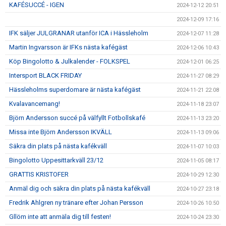
KAFÉSUCCÉ - IGEN
2024-12-12 20:51
2024-12-09 17:16
IFK säljer JULGRANAR utanför ICA i Hässleholm
2024-12-07 11:28
Martin Ingvarsson är IFKs nästa kafégäst
2024-12-06 10:43
Köp Bingolotto & Julkalender - FOLKSPEL
2024-12-01 06:25
Intersport BLACK FRIDAY
2024-11-27 08:29
Hässleholms superdomare är nästa kafégäst
2024-11-21 22:08
Kvalavancemang!
2024-11-18 23:07
Björn Andersson succé på välfyllt Fotbollskafé
2024-11-13 23:20
Missa inte Björn Andersson IKVÄLL
2024-11-13 09:06
Säkra din plats på nästa kafékväll
2024-11-07 10:03
Bingolotto Uppesittarkväll 23/12
2024-11-05 08:17
GRATTIS KRISTOFER
2024-10-29 12:30
Anmäl dig och säkra din plats på nästa kafékväll
2024-10-27 23:18
Fredrik Ahlgren ny tränare efter Johan Persson
2024-10-26 10:50
Gllöm inte att anmäla dig till festen!
2024-10-24 23:30