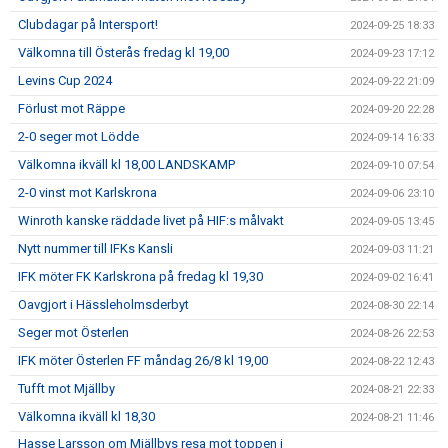
Clubdagar på Intersport!
2024-09-25 18:33
Välkomna till Österås fredag kl 19,00
2024-09-23 17:12
Levins Cup 2024
2024-09-22 21:09
Förlust mot Räppe
2024-09-20 22:28
2-0 seger mot Lödde
2024-09-14 16:33
Välkomna ikväll kl 18,00 LANDSKAMP
2024-09-10 07:54
2-0 vinst mot Karlskrona
2024-09-06 23:10
Winroth kanske räddade livet på HIF:s målvakt
2024-09-05 13:45
Nytt nummer till IFKs Kansli
2024-09-03 11:21
IFK möter FK Karlskrona på fredag kl 19,30
2024-09-02 16:41
Oavgjort i Hässleholmsderbyt
2024-08-30 22:14
Seger mot Österlen
2024-08-26 22:53
IFK möter Österlen FF måndag 26/8 kl 19,00
2024-08-22 12:43
Tufft mot Mjällby
2024-08-21 22:33
Välkomna ikväll kl 18,30
2024-08-21 11:46
Hasse Larsson om Mjällbys resa mot toppen i