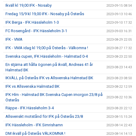
Ikväll kl 19,00 IFK - Nosaby
2023-09-15 08:54
Fredag 15/9 kl 19,00 IFK - Nosaby på Österås
2023-09-13 10:46
IFK Berga - IFK Hässleholm 1-3
2023-09-10 17:32
FC Rosengård - IFK Hässleholm 3-1
2023-09-03 16:31
IFK - VMA
2023-08-29 22:05
IFK - VMA idag kl 19,00 på Österås - Välkomna !
2023-08-27 17:32
Svenska cupen, IFK Hässleholm - Halmstad 0-4
2023-08-23 22:50
En stjärna att hålla ögonen på ikväll, Andreas 41 år
2023-08-23 14:43
Halmstad BK
IKVÄLL på Österås IFK vs Allsvenska Halmstad BK
2023-08-23 08:50
IFK vs Allsvenska Halmstad BK
2023-08-22 12:59
IFK Hlm - Halmstad BK Svenska Cupen imorgon 23/8 på
2023-08-22 10:36
Österås
Räppe - IFK Hässleholm 3-4
2023-08-20 22:12
Allsvenskt motstånd för IFK på Österås 23/8
2023-08-15 15:24
IFK Hässleholm - IFK Simrishamn
2023-08-14 22:43
DM ikväll på Österås VÄLKOMNA !
2023-08-14 14:13