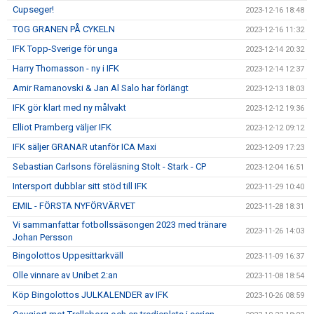
Cupseger!
2023-12-16 18:48
TOG GRANEN PÅ CYKELN
2023-12-16 11:32
IFK Topp-Sverige för unga
2023-12-14 20:32
Harry Thomasson - ny i IFK
2023-12-14 12:37
Amir Ramanovski & Jan Al Salo har förlängt
2023-12-13 18:03
IFK gör klart med ny målvakt
2023-12-12 19:36
Elliot Pramberg väljer IFK
2023-12-12 09:12
IFK säljer GRANAR utanför ICA Maxi
2023-12-09 17:23
Sebastian Carlsons föreläsning Stolt - Stark - CP
2023-12-04 16:51
Intersport dubblar sitt stöd till IFK
2023-11-29 10:40
EMIL - FÖRSTA NYFÖRVÄRVET
2023-11-28 18:31
Vi sammanfattar fotbollssäsongen 2023 med tränare
2023-11-26 14:03
Johan Persson
Bingolottos Uppesittarkväll
2023-11-09 16:37
Olle vinnare av Unibet 2:an
2023-11-08 18:54
Köp Bingolottos JULKALENDER av IFK
2023-10-26 08:59