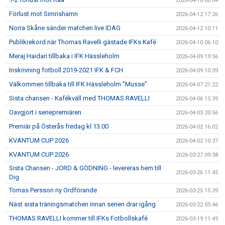
2026-04-18 06:04
Förlust mot Simrishamn
2026-04-12 17:26
Norra Skåne sänder matchen live IDAG
2026-04-12 10:11
Publikrekord när Thomas Ravelli gästade IFKs Kafé
2026-04-10 06:10
Meraj Haidari tillbaka i IFK Hässleholm
2026-04-09 19:56
Inskrivning fotboll 2019-2021 IFK & FCH
2026-04-09 10:39
Välkommen tillbaka till IFK Hässleholm ”Musse”
2026-04-07 21:22
Sista chansen - Kafékväll med THOMAS RAVELLI
2026-04-06 15:39
Oavgjort i seriepremiären
2026-04-03 20:56
Premiär på Österås fredag kl 13.00
2026-04-02 16:02
KVANTUM CUP 2026
2026-04-02 10:37
KVANTUM CUP 2026
2026-03-27 09:38
Sista Chansen - JORD & GÖDNING - levereras hem till
2026-03-26 11:45
Dig
Tomas Persson ny Ordförande
2026-03-25 15:39
Näst sista träningsmatchen innan serien drar igång
2026-03-22 05:46
THOMAS RAVELLI kommer till IFKs Fotbollskafé
2026-03-19 11:49