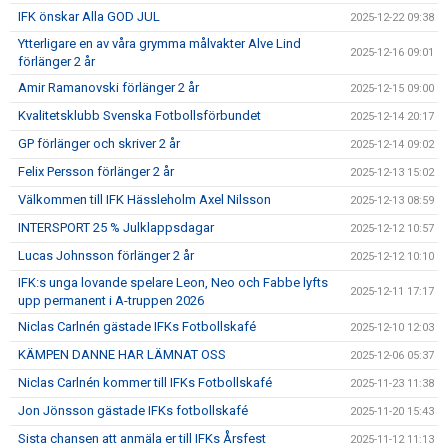
IFK önskar Alla GOD JUL
2025-12-22 09:38
Ytterligare en av våra grymma målvakter Alve Lind
2025-12-16 09:01
förlänger 2 år
Amir Ramanovski förlänger 2 år
2025-12-15 09:00
Kvalitetsklubb Svenska Fotbollsförbundet
2025-12-14 20:17
GP förlänger och skriver 2 år
2025-12-14 09:02
Felix Persson förlänger 2 år
2025-12-13 15:02
Välkommen till IFK Hässleholm Axel Nilsson
2025-12-13 08:59
INTERSPORT 25 % Julklappsdagar
2025-12-12 10:57
Lucas Johnsson förlänger 2 år
2025-12-12 10:10
IFK:s unga lovande spelare Leon, Neo och Fabbe lyfts
2025-12-11 17:17
upp permanent i A-truppen 2026
Niclas Carlnén gästade IFKs Fotbollskafé
2025-12-10 12:03
KÄMPEN DANNE HAR LÄMNAT OSS
2025-12-06 05:37
Niclas Carlnén kommer till IFKs Fotbollskafé
2025-11-23 11:38
Jon Jönsson gästade IFKs fotbollskafé
2025-11-20 15:43
Sista chansen att anmäla er till IFKs Årsfest
2025-11-12 11:13