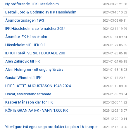
Ny ordförande i IFK Hässleholm
2024-03-20 21:00
Beställ Jord & Gödning av IFK Hässleholm
2024-03-10 10:32
Årsmöte tisdagen 19/3
2024-03-05 09:11
IFK Hässleholms seriematcher 2024
2024-02-14 19:29
Årsmöte IFK Hässleholm
2024-01-31 09:34
Hässleholms IF - IFK 0-1
2024-01-27 06:05
IDROTTSNÄTVERKET LOCKADE 200
2024-01-26 06:18
Alen Zahirovic till IFK
2024-01-24 06:15
Alvin Holmgren - ett ungt nyförvärv
2024-01-18 18:03
Gustaf Winroth till IFK
2024-01-17 20:31
LEIF ”LATTE” AUGUSTSSON 1948-2024
2024-01-16 08:50
Oscar, assisterande tränare
2024-01-05 20:04
Kasper Månsson klar för IFK
2023-12-30 11:22
KÖPTE GRAN AV IFK - VANN 1.000 KR
2023-12-25 13:07
2023-12-20 10:14
Ytterligare två egna unga produkter tar plats i A-truppen
2023-12-18 13:06