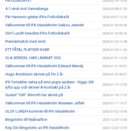
FRITIDSKORTET
2026-02-18 15:00
4-1 vinst mot Vanneberga
2026-02-08 07:55
Pär Hansson gästar IFKs Fotbollskafé
2026-02-07 12:23
Välkommen till IFK Hässleholm Saikou Jawneh
2026-01-30 09:36
Olof Lundh besökte IFKs Fotbollskafé
2026-01-29 06:55
Premiärmatch med vinst
2026-01-24 15:48
ETT FÅTAL PLATSER KVAR
2026-01-23 11:46
OLA WENDEL HAR LÄMNAT OSS
2026-01-21 12:02
Välkommen till IFK Hässleholm Edward Mendy
2026-01-21 09:07
Hugo Arvidsson skriver på för 2 år
2026-01-20 08:57
IFK fortsätter satsa på sina yngre spelare - Viggo Gill
2026-01-19 12:03
lyfts upp och skriver A-kontrakt på 2 år
Gustaf ”GW” Winroth har skrivit på
2026-01-18 17:55
Välkommen till IFK Hässleholm Waseem Jafleh
2026-01-11 19:57
OLOF LUNDH kommer till IFK Hässleholm
2026-01-02 13:44
Bingolotto till Nyårsafton
2025-12-29 15:00
Köp Din Bingolotto av IFK Hässleholm
2025-12-23 12:09