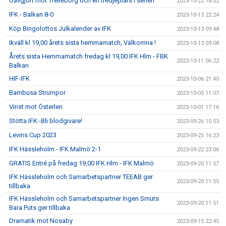
Oavgjort mot Trelleborg och en tredjeplats i serien
2023-10-22 18:02
IFK - Balkan 8-0
2023-10-13 22:24
Köp Bingolottos Julkalender av IFK
2023-10-13 09:48
Ikväll kl 19,00 årets sista hemmamatch, Välkomna !
2023-10-13 09:08
Årets sista Hemmamatch fredag kl 19,00 IFK Hlm - FBK
2023-10-11 06:22
Balkan
HIF-IFK
2023-10-06 21:40
Bambusa Strumpor
2023-10-05 11:07
Vinst mot Österlen
2023-10-01 17:16
Stötta IFK -Bli blodgivare!
2023-09-26 15:03
Levins Cup 2023
2023-09-25 16:23
IFK Hässleholm - IFK Malmö 2-1
2023-09-22 23:06
GRATIS Entré på fredag 19,00 IFK Hlm - IFK Malmö
2023-09-20 11:57
IFK Hässleholm och Samarbetspartner TEEAB ger
2023-09-20 11:55
tillbaka
IFK Hässleholm och Samarbetspartner Ingen Smuts
2023-09-20 11:51
Bara Puts ger tillbaka
Dramatik mot Nosaby
2023-09-15 22:45