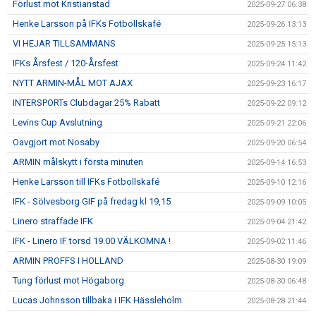
Förlust mot Kristianstad
2025-09-27 06:38
Henke Larsson på IFKs Fotbollskafé
2025-09-26 13:13
VI HEJAR TILLSAMMANS
2025-09-25 15:13
IFKs Årsfest / 120-Årsfest
2025-09-24 11:42
NYTT ARMIN-MÅL MOT AJAX
2025-09-23 16:17
INTERSPORTs Clubdagar 25% Rabatt
2025-09-22 09:12
Levins Cup Avslutning
2025-09-21 22:06
Oavgjort mot Nosaby
2025-09-20 06:54
ARMIN målskytt i första minuten
2025-09-14 16:53
Henke Larsson till IFKs Fotbollskafé
2025-09-10 12:16
IFK - Sölvesborg GIF på fredag kl 19,15
2025-09-09 10:05
Linero straffade IFK
2025-09-04 21:42
IFK - Linero IF torsd 19.00 VÄLKOMNA !
2025-09-02 11:46
ARMIN PROFFS I HOLLAND
2025-08-30 19:09
Tung förlust mot Högaborg
2025-08-30 06:48
Lucas Johnsson tillbaka i IFK Hässleholm
2025-08-28 21:44