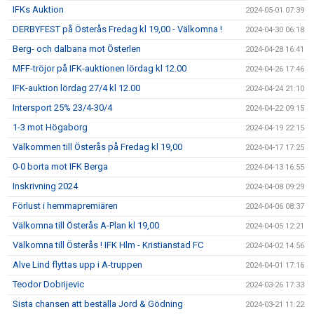
IFKs Auktion
2024-05-01 07:39
DERBYFEST på Österås Fredag kl 19,00 - Välkomna !
2024-04-30 06:18
Berg- och dalbana mot Österlen
2024-04-28 16:41
MFF-tröjor på IFK-auktionen lördag kl 12.00
2024-04-26 17:46
IFK-auktion lördag 27/4 kl 12.00
2024-04-24 21:10
Intersport 25% 23/4-30/4
2024-04-22 09:15
1-3 mot Högaborg
2024-04-19 22:15
Välkommen till Österås på Fredag kl 19,00
2024-04-17 17:25
0-0 borta mot IFK Berga
2024-04-13 16:55
Inskrivning 2024
2024-04-08 09:29
Förlust i hemmapremiären
2024-04-06 08:37
Välkomna till Österås A-Plan kl 19,00
2024-04-05 12:21
Välkomna till Österås ! IFK Hlm - Kristianstad FC
2024-04-02 14:56
Alve Lind flyttas upp i A-truppen
2024-04-01 17:16
Teodor Dobrijevic
2024-03-26 17:33
Sista chansen att beställa Jord & Gödning
2024-03-21 11:22