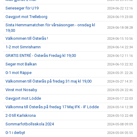
Serieseger för U19
2024-06-22 12:16
Oavgjort mot Trelleborg
2024-06-19 23:00
Sista Hemmamatchen för vårsäsongen - onsdag kl
2024-06-18 08:28
19,00
Välkommen till Österås !
2024-06-15 10:56
1-2 mot Simrishamn
2024-06-14 22:34
GRATIS ENTRÉ - Österås Fredag kl 19,00
2024-06-12 11:16
Seger mot Balkan
2024-06-10 22:32
0-1 mot Räppe
2024-05-31 22:26
Välkommen till Österås på fredag 31 maj kl 19,00
2024-05-27 14:31
Vinst mot Nosaby
2024-05-24 22:46
Oavgjort mot Lödde
2024-05-17 22:03
Välkomna till Österås på fredag 17 Maj IFK - IF Lödde
2024-05-14 12:38
2-0 till Karlskrona
2024-05-10 22:48
Sommarfotbollsskola 2024
2024-05-08 09:09
0-1 i derbyt
2024-05-04 05:55