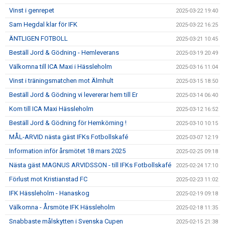
Vinst i genrepet
2025-03-22 19:40
Sam Hegdal klar för IFK
2025-03-22 16:25
ÄNTLIGEN FOTBOLL
2025-03-21 10:45
Beställ Jord & Gödning - Hemleverans
2025-03-19 20:49
Välkomna till ICA Maxi i Hässleholm
2025-03-16 11:04
Vinst i träningsmatchen mot Älmhult
2025-03-15 18:50
Beställ Jord & Gödning vi levererar hem till Er
2025-03-14 06:40
Kom till ICA Maxi Hässleholm
2025-03-12 16:52
Beställ Jord & Gödning för Hemkörning !
2025-03-10 10:15
MÅL-ARVID nästa gäst IFKs Fotbollskafé
2025-03-07 12:19
Information inför årsmötet 18 mars 2025
2025-02-25 09:18
Nästa gäst MAGNUS ARVIDSSON - till IFKs Fotbollskafé
2025-02-24 17:10
Förlust mot Kristianstad FC
2025-02-23 11:02
IFK Hässleholm - Hanaskog
2025-02-19 09:18
Välkomna - Årsmöte IFK Hässleholm
2025-02-18 11:35
Snabbaste målskytten i Svenska Cupen
2025-02-15 21:38