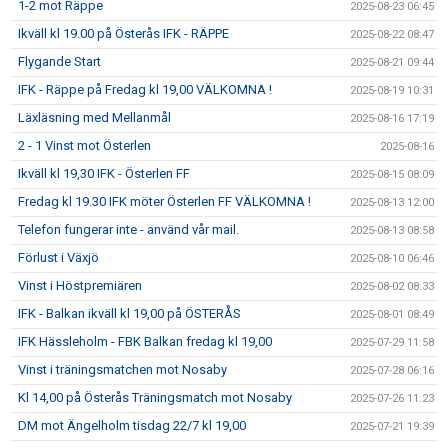
1-2 mot Räppe
2025-08-23 06:45
Ikväll kl 19.00 på Österås IFK - RÄPPE
2025-08-22 08:47
Flygande Start
2025-08-21 09:44
IFK - Räppe på Fredag kl 19,00 VÄLKOMNA !
2025-08-19 10:31
Läxläsning med Mellanmål
2025-08-16 17:19
2 - 1 Vinst mot Österlen
2025-08-16
Ikväll kl 19,30 IFK - Österlen FF
2025-08-15 08:09
Fredag kl 19.30 IFK möter Österlen FF VÄLKOMNA !
2025-08-13 12:00
Telefon fungerar inte - använd vår mail.
2025-08-13 08:58
Förlust i Växjö
2025-08-10 06:46
Vinst i Höstpremiären
2025-08-02 08:33
IFK - Balkan ikväll kl 19,00 på ÖSTERÅS
2025-08-01 08:49
IFK Hässleholm - FBK Balkan fredag kl 19,00
2025-07-29 11:58
Vinst i träningsmatchen mot Nosaby
2025-07-28 06:16
Kl 14,00 på Österås Träningsmatch mot Nosaby
2025-07-26 11:23
DM mot Ängelholm tisdag 22/7 kl 19,00
2025-07-21 19:39