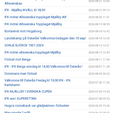
2024-08-21 10:00
Allsvenskan
IFK - Mjällby IKVÄLL kl 18,30
2024-08-21 09:13
IFK möter Allsvenska topplaget Mjällby AIF
2024-08-20 11:01
IFK möter Allsvenska Topplaget Mjällby
2024-08-19 08:39
Bortavinst mot Högaborg
2024-08-18 16:42
Landskamp på Österås! Välkomna tisdagen den 10 sep!
2024-08-18 10:35
SONJE BJÖRCK 1931-2024
2024-08-15 14:21
IFK möter allsvenska topplaget Mjällby
2024-08-13 15:49
Förlust mot Berga
2024-08-11 17:44
IFK - IFK Berga söndag kl 14,00 Välkomna till Österås !
2024-08-07 11:28
Dominans men förlust
2024-08-03 06:52
Välkomna till Österås Fredag kl 19,00 IFK - IFK
2024-07-30 17:26
Karlshamn
IFK-MJÄLLBY I SVENSKA CUPEN
2024-07-09 19:33
IFK-are I SUPERETTAN
2024-07-08 09:33
Hugos comeback var glädjeämne i förlusten
2024-06-29 19:26
Max gjorde 2 mål!
2024-06-25 09:32