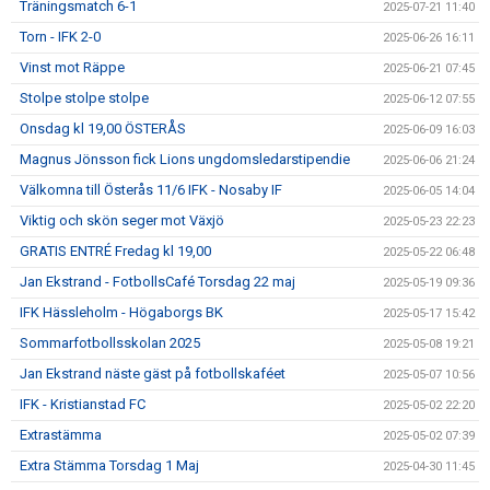
Träningsmatch 6-1
2025-07-21 11:40
Torn - IFK 2-0
2025-06-26 16:11
Vinst mot Räppe
2025-06-21 07:45
Stolpe stolpe stolpe
2025-06-12 07:55
Onsdag kl 19,00 ÖSTERÅS
2025-06-09 16:03
Magnus Jönsson fick Lions ungdomsledarstipendie
2025-06-06 21:24
Välkomna till Österås 11/6 IFK - Nosaby IF
2025-06-05 14:04
Viktig och skön seger mot Växjö
2025-05-23 22:23
GRATIS ENTRÉ Fredag kl 19,00
2025-05-22 06:48
Jan Ekstrand - FotbollsCafé Torsdag 22 maj
2025-05-19 09:36
IFK Hässleholm - Högaborgs BK
2025-05-17 15:42
Sommarfotbollsskolan 2025
2025-05-08 19:21
Jan Ekstrand näste gäst på fotbollskaféet
2025-05-07 10:56
IFK - Kristianstad FC
2025-05-02 22:20
Extrastämma
2025-05-02 07:39
Extra Stämma Torsdag 1 Maj
2025-04-30 11:45