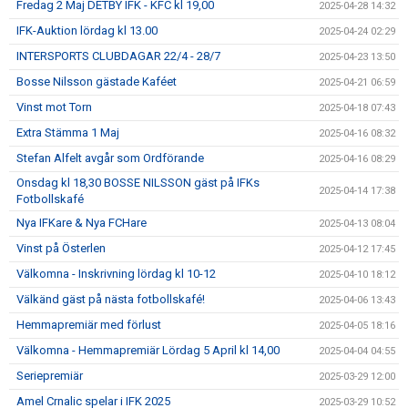
Fredag 2 Maj DETBY IFK - KFC kl 19,00
2025-04-28 14:32
IFK-Auktion lördag kl 13.00
2025-04-24 02:29
INTERSPORTS CLUBDAGAR 22/4 - 28/7
2025-04-23 13:50
Bosse Nilsson gästade Kaféet
2025-04-21 06:59
Vinst mot Torn
2025-04-18 07:43
Extra Stämma 1 Maj
2025-04-16 08:32
Stefan Alfelt avgår som Ordförande
2025-04-16 08:29
Onsdag kl 18,30 BOSSE NILSSON gäst på IFKs
2025-04-14 17:38
Fotbollskafé
Nya IFKare & Nya FCHare
2025-04-13 08:04
Vinst på Österlen
2025-04-12 17:45
Välkomna - Inskrivning lördag kl 10-12
2025-04-10 18:12
Välkänd gäst på nästa fotbollskafé!
2025-04-06 13:43
Hemmapremiär med förlust
2025-04-05 18:16
Välkomna - Hemmapremiär Lördag 5 April kl 14,00
2025-04-04 04:55
Seriepremiär
2025-03-29 12:00
Amel Crnalic spelar i IFK 2025
2025-03-29 10:52