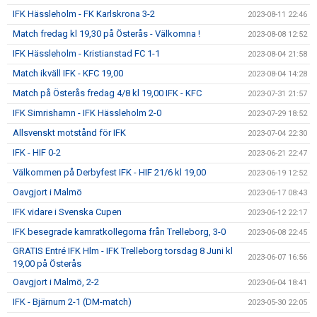
IFK Hässleholm - FK Karlskrona 3-2
2023-08-11 22:46
Match fredag kl 19,30 på Österås - Välkomna !
2023-08-08 12:52
IFK Hässleholm - Kristianstad FC 1-1
2023-08-04 21:58
Match ikväll IFK - KFC 19,00
2023-08-04 14:28
Match på Österås fredag 4/8 kl 19,00 IFK - KFC
2023-07-31 21:57
IFK Simrishamn - IFK Hässleholm 2-0
2023-07-29 18:52
Allsvenskt motstånd för IFK
2023-07-04 22:30
IFK - HIF 0-2
2023-06-21 22:47
Välkommen på Derbyfest IFK - HIF 21/6 kl 19,00
2023-06-19 12:52
Oavgjort i Malmö
2023-06-17 08:43
IFK vidare i Svenska Cupen
2023-06-12 22:17
IFK besegrade kamratkollegorna från Trelleborg, 3-0
2023-06-08 22:45
GRATIS Entré IFK Hlm - IFK Trelleborg torsdag 8 Juni kl
2023-06-07 16:56
19,00 på Österås
Oavgjort i Malmö, 2-2
2023-06-04 18:41
IFK - Bjärnum 2-1 (DM-match)
2023-05-30 22:05