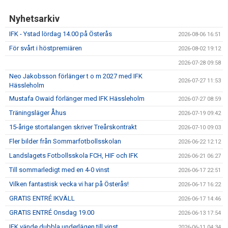
Nyhetsarkiv
IFK - Ystad lördag 14.00 på Österås
2026-08-06 16:51
För svårt i höstpremiären
2026-08-02 19:12
2026-07-28 09:58
Neo Jakobsson förlänger t o m 2027 med IFK
2026-07-27 11:53
Hässleholm
Mustafa Owaid förlänger med IFK Hässleholm
2026-07-27 08:59
Träningsläger Åhus
2026-07-19 09:42
15-årige stortalangen skriver Treårskontrakt
2026-07-10 09:03
Fler bilder från Sommarfotbollsskolan
2026-06-22 12:12
Landslagets Fotbollsskola FCH, HIF och IFK
2026-06-21 06:27
Till sommarledigt med en 4-0 vinst
2026-06-17 22:51
Vilken fantastisk vecka vi har på Österås!
2026-06-17 16:22
GRATIS ENTRÉ IKVÄLL
2026-06-17 14:46
GRATIS ENTRÉ Onsdag 19.00
2026-06-13 17:54
IFK vände dubbla underlägen till vinst
2026-06-11 04:34