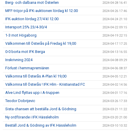
Berg- och dalbana mot Österlen
2024-04-28 16:41
MFF-tröjor på IFK-auktionen lördag kl 12.00
2024-04-26 17:46
IFK-auktion lördag 27/4 kl 12.00
2024-04-24 21:10
Intersport 25% 23/4-30/4
2024-04-22 09:15
1-3 mot Högaborg
2024-04-19 22:15
Välkommen till Österås på Fredag kl 19,00
2024-04-17 17:25
0-0 borta mot IFK Berga
2024-04-13 16:55
Inskrivning 2024
2024-04-08 09:29
Förlust i hemmapremiären
2024-04-06 08:37
Välkomna till Österås A-Plan kl 19,00
2024-04-05 12:21
Välkomna till Österås ! IFK Hlm - Kristianstad FC
2024-04-02 14:56
Alve Lind flyttas upp i A-truppen
2024-04-01 17:16
Teodor Dobrijevic
2024-03-26 17:33
Sista chansen att beställa Jord & Gödning
2024-03-21 11:22
Ny ordförande i IFK Hässleholm
2024-03-20 21:00
Beställ Jord & Gödning av IFK Hässleholm
2024-03-10 10:32