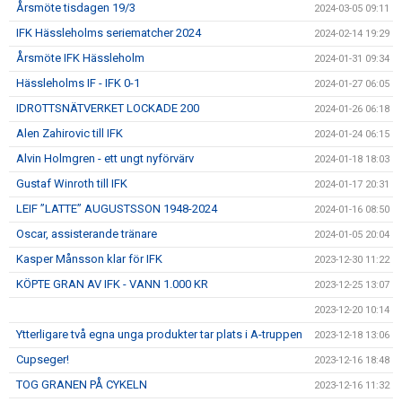
Årsmöte tisdagen 19/3
2024-03-05 09:11
IFK Hässleholms seriematcher 2024
2024-02-14 19:29
Årsmöte IFK Hässleholm
2024-01-31 09:34
Hässleholms IF - IFK 0-1
2024-01-27 06:05
IDROTTSNÄTVERKET LOCKADE 200
2024-01-26 06:18
Alen Zahirovic till IFK
2024-01-24 06:15
Alvin Holmgren - ett ungt nyförvärv
2024-01-18 18:03
Gustaf Winroth till IFK
2024-01-17 20:31
LEIF ”LATTE” AUGUSTSSON 1948-2024
2024-01-16 08:50
Oscar, assisterande tränare
2024-01-05 20:04
Kasper Månsson klar för IFK
2023-12-30 11:22
KÖPTE GRAN AV IFK - VANN 1.000 KR
2023-12-25 13:07
2023-12-20 10:14
Ytterligare två egna unga produkter tar plats i A-truppen
2023-12-18 13:06
Cupseger!
2023-12-16 18:48
TOG GRANEN PÅ CYKELN
2023-12-16 11:32