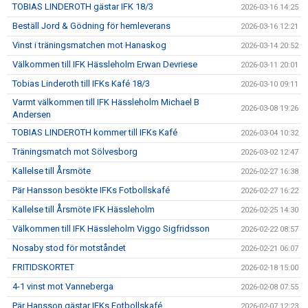
TOBIAS LINDEROTH gästar IFK 18/3
2026-03-16 14:25
Beställ Jord & Gödning för hemleverans
2026-03-16 12:21
Vinst i träningsmatchen mot Hanaskog
2026-03-14 20:52
Välkommen till IFK Hässleholm Erwan Devriese
2026-03-11 20:01
Tobias Linderoth till IFKs Kafé 18/3
2026-03-10 09:11
Varmt välkommen till IFK Hässleholm Michael B
2026-03-08 19:26
Andersen
TOBIAS LINDEROTH kommer till IFKs Kafé
2026-03-04 10:32
Träningsmatch mot Sölvesborg
2026-03-02 12:47
Kallelse till Årsmöte
2026-02-27 16:38
Pär Hansson besökte IFKs Fotbollskafé
2026-02-27 16:22
Kallelse till Årsmöte IFK Hässleholm
2026-02-25 14:30
Välkommen till IFK Hässleholm Viggo Sigfridsson
2026-02-22 08:57
Nosaby stod för motståndet
2026-02-21 06:07
FRITIDSKORTET
2026-02-18 15:00
4-1 vinst mot Vanneberga
2026-02-08 07:55
Pär Hansson gästar IFKs Fotbollskafé
2026-02-07 12:23