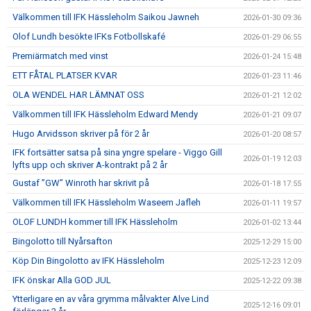
Välkommen till IFK Hässleholm Saikou Jawneh
2026-01-30 09:36
Olof Lundh besökte IFKs Fotbollskafé
2026-01-29 06:55
Premiärmatch med vinst
2026-01-24 15:48
ETT FÅTAL PLATSER KVAR
2026-01-23 11:46
OLA WENDEL HAR LÄMNAT OSS
2026-01-21 12:02
Välkommen till IFK Hässleholm Edward Mendy
2026-01-21 09:07
Hugo Arvidsson skriver på för 2 år
2026-01-20 08:57
IFK fortsätter satsa på sina yngre spelare - Viggo Gill
2026-01-19 12:03
lyfts upp och skriver A-kontrakt på 2 år
Gustaf ”GW” Winroth har skrivit på
2026-01-18 17:55
Välkommen till IFK Hässleholm Waseem Jafleh
2026-01-11 19:57
OLOF LUNDH kommer till IFK Hässleholm
2026-01-02 13:44
Bingolotto till Nyårsafton
2025-12-29 15:00
Köp Din Bingolotto av IFK Hässleholm
2025-12-23 12:09
IFK önskar Alla GOD JUL
2025-12-22 09:38
Ytterligare en av våra grymma målvakter Alve Lind
2025-12-16 09:01