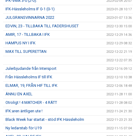
IFK-VMA 3-0 (2-0).
2023-02-04 20:07
IFK-Hässleholms IF 0-1 (0-1)
2023-01-28 10:17
JULGRANSVINNARNA 2022
2023-01-07 13:36
EDVIN, 23 - TILLBAKA TILL FADERSHUSET
2022-12-30 15:00
AMIR, 17 - TILLBAKA I IFK
2022-12-29 14:36
HAMPUS NY I IFK
2022-12-29 08:32
MAX TILL SUPERETTAN
2022-12-22 21:19
2022-12-22 07:35
Julerbjudande från Intersport
2022-12-16 09:12
Från Hässleholms IF till IFK
2022-12-10 10:38
ELMAR, 19, FRÅN HIF TILL IFK
2022-12-06 18:48
ÄNNU EN AXEL
2022-11-28 11:00
Otroligt ! 4 MATCHER - 4 RÄTT
2022-11-28 08:02
IFK:aren äntligen ute !
2022-11-24 21:30
Black Week har startat - stöd IFK Hässleholm
2022-11-23 21:33
Ny ledarstab för U19
2022-11-15 07:04