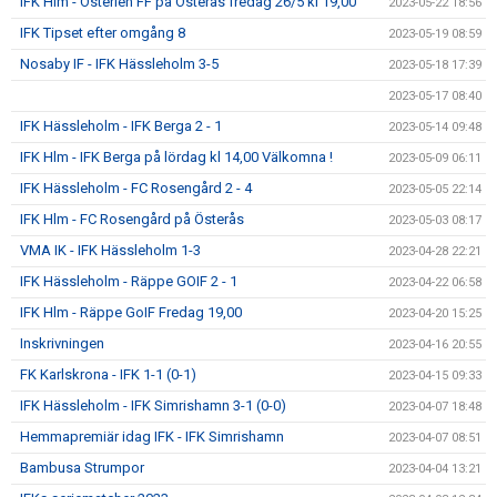
IFK Hlm - Österlen FF på Österås fredag 26/5 kl 19,00
2023-05-22 18:56
IFK Tipset efter omgång 8
2023-05-19 08:59
Nosaby IF - IFK Hässleholm 3-5
2023-05-18 17:39
2023-05-17 08:40
IFK Hässleholm - IFK Berga 2 - 1
2023-05-14 09:48
IFK Hlm - IFK Berga på lördag kl 14,00 Välkomna !
2023-05-09 06:11
IFK Hässleholm - FC Rosengård 2 - 4
2023-05-05 22:14
IFK Hlm - FC Rosengård på Österås
2023-05-03 08:17
VMA IK - IFK Hässleholm 1-3
2023-04-28 22:21
IFK Hässleholm - Räppe GOIF 2 - 1
2023-04-22 06:58
IFK Hlm - Räppe GoIF Fredag 19,00
2023-04-20 15:25
Inskrivningen
2023-04-16 20:55
FK Karlskrona - IFK 1-1 (0-1)
2023-04-15 09:33
IFK Hässleholm - IFK Simrishamn 3-1 (0-0)
2023-04-07 18:48
Hemmapremiär idag IFK - IFK Simrishamn
2023-04-07 08:51
Bambusa Strumpor
2023-04-04 13:21