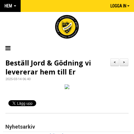
HEM
LOGGA IN
HEM
Beställ Jord & Gödning vi
<
>
levererar hem till Er
NYHETER
2025-03-14 06:40
MATCHER
KALENDER
IFK:AREN
KLUBBSHOP INTERSPORT
Nyhetsarkiv