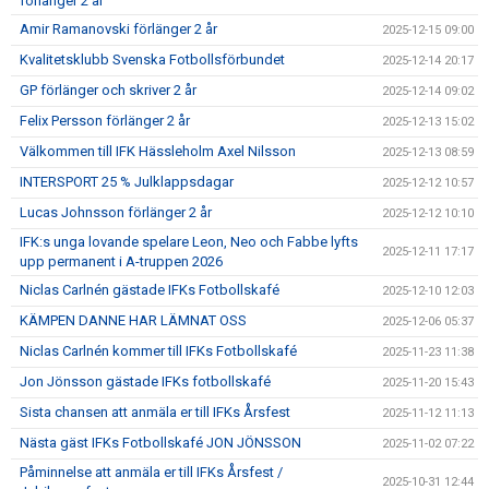
förlänger 2 år
Amir Ramanovski förlänger 2 år
2025-12-15 09:00
Kvalitetsklubb Svenska Fotbollsförbundet
2025-12-14 20:17
GP förlänger och skriver 2 år
2025-12-14 09:02
Felix Persson förlänger 2 år
2025-12-13 15:02
Välkommen till IFK Hässleholm Axel Nilsson
2025-12-13 08:59
INTERSPORT 25 % Julklappsdagar
2025-12-12 10:57
Lucas Johnsson förlänger 2 år
2025-12-12 10:10
IFK:s unga lovande spelare Leon, Neo och Fabbe lyfts
2025-12-11 17:17
upp permanent i A-truppen 2026
Niclas Carlnén gästade IFKs Fotbollskafé
2025-12-10 12:03
KÄMPEN DANNE HAR LÄMNAT OSS
2025-12-06 05:37
Niclas Carlnén kommer till IFKs Fotbollskafé
2025-11-23 11:38
Jon Jönsson gästade IFKs fotbollskafé
2025-11-20 15:43
Sista chansen att anmäla er till IFKs Årsfest
2025-11-12 11:13
Nästa gäst IFKs Fotbollskafé JON JÖNSSON
2025-11-02 07:22
Påminnelse att anmäla er till IFKs Årsfest /
2025-10-31 12:44