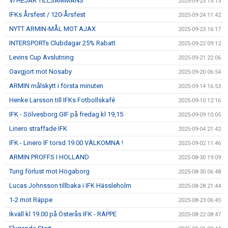
VI HEJAR TILLSAMMANS
2025-09-25 15:13
IFKs Årsfest / 120-Årsfest
2025-09-24 11:42
NYTT ARMIN-MÅL MOT AJAX
2025-09-23 16:17
INTERSPORTs Clubdagar 25% Rabatt
2025-09-22 09:12
Levins Cup Avslutning
2025-09-21 22:06
Oavgjort mot Nosaby
2025-09-20 06:54
ARMIN målskytt i första minuten
2025-09-14 16:53
Henke Larsson till IFKs Fotbollskafé
2025-09-10 12:16
IFK - Sölvesborg GIF på fredag kl 19,15
2025-09-09 10:05
Linero straffade IFK
2025-09-04 21:42
IFK - Linero IF torsd 19.00 VÄLKOMNA !
2025-09-02 11:46
ARMIN PROFFS I HOLLAND
2025-08-30 19:09
Tung förlust mot Högaborg
2025-08-30 06:48
Lucas Johnsson tillbaka i IFK Hässleholm
2025-08-28 21:44
1-2 mot Räppe
2025-08-23 06:45
Ikväll kl 19.00 på Österås IFK - RÄPPE
2025-08-22 08:47