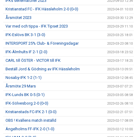
IFKs seriematcher 2023
2023-04-03 12:34
Kristianstad FC - IFK Hässleholm 2-0 (0-0)
2023-04-01 10:03
Årsmötet 2023
2023-03-30 12:29
Var med och tippa - IFK Tipset 2023
2023-03-29 11:10
IFK-Eslövs BK 3-1 (3-0)
2023-03-25 18:01
INTERSPORT 25% Club- & Föreningsdagar
2023-03-23 08:10
IFK-Älmhults IF 2-1 (2-0)
2023-03-18 23:52
CARL till ÖSTER - VICTOR till IFK
2023-03-17 18:25
Beställ Jord & Gödning av IFK Hässleholm
2023-03-13 09:51
Nosaby-IFK 1-2 (1-1)
2023-03-12 08:45
Årsmöte 29 Mars
2023-03-07 07:21
IFK-Lunds BK 0-5 (0-1)
2023-03-05 08:58
IFK-Sölvesborg 2-0 (0-0)
2023-02-26 08:10
Kristianstads FC-IFK 2-1 (0-0)
2023-02-21 07:51
OBS ! Kvällens match inställd
2023-02-17 08:09
Ängelholms FF-IFK 2-0 (1-0)
2023-02-12 10:00