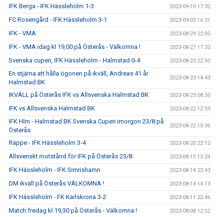
IFK Berga - IFK Hässleholm 1-3
2023-09-10 17:32
FC Rosengård - IFK Hässleholm 3-1
2023-09-03 16:31
IFK - VMA
2023-08-29 22:05
IFK - VMA idag kl 19,00 på Österås - Välkomna !
2023-08-27 17:32
Svenska cupen, IFK Hässleholm - Halmstad 0-4
2023-08-23 22:50
En stjärna att hålla ögonen på ikväll, Andreas 41 år
2023-08-23 14:43
Halmstad BK
IKVÄLL på Österås IFK vs Allsvenska Halmstad BK
2023-08-23 08:50
IFK vs Allsvenska Halmstad BK
2023-08-22 12:59
IFK Hlm - Halmstad BK Svenska Cupen imorgon 23/8 på
2023-08-22 10:36
Österås
Räppe - IFK Hässleholm 3-4
2023-08-20 22:12
Allsvenskt motstånd för IFK på Österås 23/8
2023-08-15 15:24
IFK Hässleholm - IFK Simrishamn
2023-08-14 22:43
DM ikväll på Österås VÄLKOMNA !
2023-08-14 14:13
IFK Hässleholm - FK Karlskrona 3-2
2023-08-11 22:46
Match fredag kl 19,30 på Österås - Välkomna !
2023-08-08 12:52