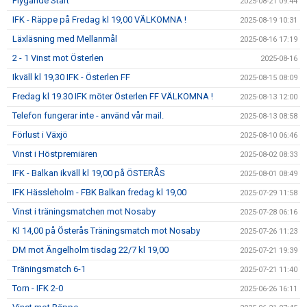
Flygande Start
2025-08-21 09:44
IFK - Räppe på Fredag kl 19,00 VÄLKOMNA !
2025-08-19 10:31
Läxläsning med Mellanmål
2025-08-16 17:19
2 - 1 Vinst mot Österlen
2025-08-16
Ikväll kl 19,30 IFK - Österlen FF
2025-08-15 08:09
Fredag kl 19.30 IFK möter Österlen FF VÄLKOMNA !
2025-08-13 12:00
Telefon fungerar inte - använd vår mail.
2025-08-13 08:58
Förlust i Växjö
2025-08-10 06:46
Vinst i Höstpremiären
2025-08-02 08:33
IFK - Balkan ikväll kl 19,00 på ÖSTERÅS
2025-08-01 08:49
IFK Hässleholm - FBK Balkan fredag kl 19,00
2025-07-29 11:58
Vinst i träningsmatchen mot Nosaby
2025-07-28 06:16
Kl 14,00 på Österås Träningsmatch mot Nosaby
2025-07-26 11:23
DM mot Ängelholm tisdag 22/7 kl 19,00
2025-07-21 19:39
Träningsmatch 6-1
2025-07-21 11:40
Torn - IFK 2-0
2025-06-26 16:11