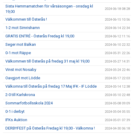
Sista Hemmamatchen för vårsäsongen - onsdag kl
2024-06-18 08:28
19,00
Välkommen till Österås !
2024-06-15 10:56
1-2 mot Simrishamn
2024-06-14 22:34
GRATIS ENTRÉ - Österås Fredag kl 19,00
2024-06-12 11:16
Seger mot Balkan
2024-06-10 22:32
0-1 mot Räppe
2024-05-31 22:26
Välkommen till Österås på fredag 31 maj kl 19,00
2024-05-27 14:31
Vinst mot Nosaby
2024-05-24 22:46
Oavgjort mot Lödde
2024-05-17 22:03
Välkomna till Österås på fredag 17 Maj IFK - IF Lödde
2024-05-14 12:38
2-0 till Karlskrona
2024-05-10 22:48
Sommarfotbollsskola 2024
2024-05-08 09:09
0-1 i derbyt
2024-05-04 05:55
IFKs Auktion
2024-05-01 07:39
DERBYFEST på Österås Fredag kl 19,00 - Välkomna !
2024-04-30 06:18