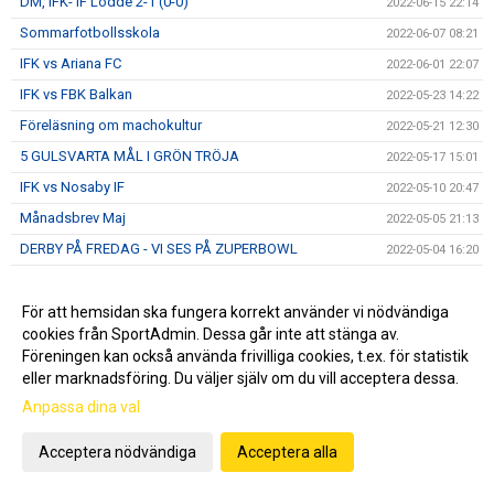
DM, IFK- IF Lödde 2-1 (0-0)
2022-06-15 22:14
Sommarfotbollsskola
2022-06-07 08:21
IFK vs Ariana FC
2022-06-01 22:07
IFK vs FBK Balkan
2022-05-23 14:22
Föreläsning om machokultur
2022-05-21 12:30
5 GULSVARTA MÅL I GRÖN TRÖJA
2022-05-17 15:01
IFK vs Nosaby IF
2022-05-10 20:47
Månadsbrev Maj
2022-05-05 21:13
DERBY PÅ FREDAG - VI SES PÅ ZUPERBOWL
2022-05-04 16:20
Helsingborgs IF - IFK Norrköping
2022-05-04 10:51
IFK-auktion IDAG 11.00
För att hemsidan ska fungera korrekt använder vi nödvändiga
2022-04-30 09:11
cookies från SportAdmin. Dessa går inte att stänga av.
IFK vs Österlens FF
2022-04-27 14:05
Föreningen kan också använda frivilliga cookies, t.ex. för statistik
IFK vs FC Rosengård
2022-04-13 18:21
eller marknadsföring. Du väljer själv om du vill acceptera dessa.
20 NYA IFKare
2022-04-10 18:35
Anpassa dina val
Månadsbrev April
2022-04-04 11:40
Acceptera nödvändiga
Acceptera alla
Ukörning av gödsel
2022-04-04 07:50