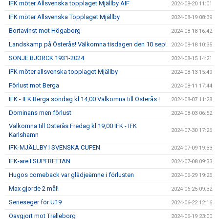
IFK möter Allsvenska topplaget Mjällby AIF
2024-08-20 11:01
IFK möter Allsvenska Topplaget Mjällby
2024-08-19 08:39
Bortavinst mot Högaborg
2024-08-18 16:42
Landskamp på Österås! Välkomna tisdagen den 10 sep!
2024-08-18 10:35
SONJE BJÖRCK 1931-2024
2024-08-15 14:21
IFK möter allsvenska topplaget Mjällby
2024-08-13 15:49
Förlust mot Berga
2024-08-11 17:44
IFK - IFK Berga söndag kl 14,00 Välkomna till Österås !
2024-08-07 11:28
Dominans men förlust
2024-08-03 06:52
Välkomna till Österås Fredag kl 19,00 IFK - IFK
2024-07-30 17:26
Karlshamn
IFK-MJÄLLBY I SVENSKA CUPEN
2024-07-09 19:33
IFK-are I SUPERETTAN
2024-07-08 09:33
Hugos comeback var glädjeämne i förlusten
2024-06-29 19:26
Max gjorde 2 mål!
2024-06-25 09:32
Serieseger för U19
2024-06-22 12:16
Oavgjort mot Trelleborg
2024-06-19 23:00