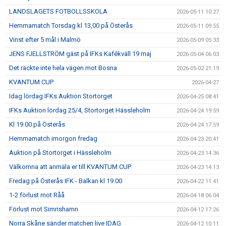
LANDSLAGETS FOTBOLLSSKOLA
2026-05-11 10:27
Hemmamatch Torsdag kl 13,00 på Österås
2026-05-11 09:55
Vinst efter 5 mål i Malmö
2026-05-09 05:33
JENS FJELLSTRÖM gäst på IFKs Kafékväll 19 maj
2026-05-04 06:03
Det räckte inte hela vägen mot Bosna
2026-05-02 21:19
KVANTUM CUP
2026-04-27
Idag lördag IFKs Auktion Stortorget
2026-04-25 08:41
IFKs Auktion lördag 25/4, Stortorget Hässleholm
2026-04-24 19:59
Kl 19.00 på Österås
2026-04-24 17:59
Hemmamatch imorgon fredag
2026-04-23 20:41
Auktion på Stortorget i Hässleholm
2026-04-23 14:36
Välkomna att anmäla er till KVANTUM CUP
2026-04-23 14:13
Fredag på Österås IFK - Balkan kl 19.00
2026-04-22 11:41
1-2 förlust mot Råå
2026-04-18 06:04
Förlust mot Simrishamn
2026-04-12 17:26
Norra Skåne sänder matchen live IDAG
2026-04-12 10:11