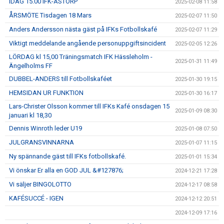
IDAG 15.00 IFK-ÅSTORP
2025-02-08 11:58
ÅRSMÖTE Tisdagen 18 Mars
2025-02-07 11:50
Anders Andersson nästa gäst på IFKs Fotbollskafé
2025-02-07 11:29
Viktigt meddelande angående personuppgiftsincident
2025-02-05 12:26
LÖRDAG kl 15,00 Träningsmatch IFK Hässleholm -
2025-01-31 11:49
Ängelholms FF
DUBBEL-ANDERS till Fotbollskaféet
2025-01-30 19:15
HEMSIDAN UR FUNKTION
2025-01-30 16:17
Lars-Christer Olsson kommer till IFKs Kafé onsdagen 15
2025-01-09 08:30
januari kl 18,30
Dennis Winroth leder U19
2025-01-08 07:50
JULGRANSVINNARNA
2025-01-07 11:15
Ny spännande gäst till IFKs fotbollskafé.
2025-01-01 15:34
Vi önskar Er alla en GOD JUL &#127876;
2024-12-21 17:28
Vi säljer BINGOLOTTO
2024-12-17 08:58
KAFÉSUCCÉ - IGEN
2024-12-12 20:51
2024-12-09 17:16