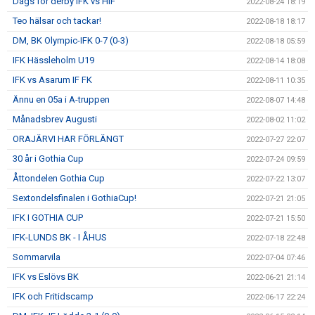
Dags för derby IFK vs HIF
2022-08-24 18:19
Teo hälsar och tackar!
2022-08-18 18:17
DM, BK Olympic-IFK 0-7 (0-3)
2022-08-18 05:59
IFK Hässleholm U19
2022-08-14 18:08
IFK vs Asarum IF FK
2022-08-11 10:35
Ännu en 05a i A-truppen
2022-08-07 14:48
Månadsbrev Augusti
2022-08-02 11:02
ORAJÄRVI HAR FÖRLÄNGT
2022-07-27 22:07
30 år i Gothia Cup
2022-07-24 09:59
Åttondelen Gothia Cup
2022-07-22 13:07
Sextondelsfinalen i GothiaCup!
2022-07-21 21:05
IFK I GOTHIA CUP
2022-07-21 15:50
IFK-LUNDS BK - I ÅHUS
2022-07-18 22:48
Sommarvila
2022-07-04 07:46
IFK vs Eslövs BK
2022-06-21 21:14
IFK och Fritidscamp
2022-06-17 22:24