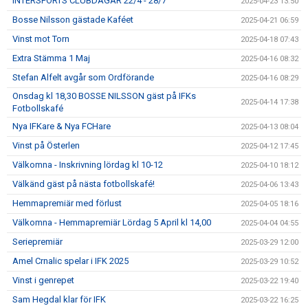
INTERSPORTS CLUBDAGAR 22/4 - 28/7
2025-04-23 13:50
Bosse Nilsson gästade Kaféet
2025-04-21 06:59
Vinst mot Torn
2025-04-18 07:43
Extra Stämma 1 Maj
2025-04-16 08:32
Stefan Alfelt avgår som Ordförande
2025-04-16 08:29
Onsdag kl 18,30 BOSSE NILSSON gäst på IFKs
2025-04-14 17:38
Fotbollskafé
Nya IFKare & Nya FCHare
2025-04-13 08:04
Vinst på Österlen
2025-04-12 17:45
Välkomna - Inskrivning lördag kl 10-12
2025-04-10 18:12
Välkänd gäst på nästa fotbollskafé!
2025-04-06 13:43
Hemmapremiär med förlust
2025-04-05 18:16
Välkomna - Hemmapremiär Lördag 5 April kl 14,00
2025-04-04 04:55
Seriepremiär
2025-03-29 12:00
Amel Crnalic spelar i IFK 2025
2025-03-29 10:52
Vinst i genrepet
2025-03-22 19:40
Sam Hegdal klar för IFK
2025-03-22 16:25