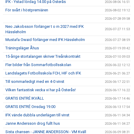
IFK - Ystad lördag 14.00 på Österås
2026-08-06 16:51
IFK GER TILLBAKA
För svårt i höstpremiären
2026-08-02 19:12
50/50 LOTTERIET
2026-07-28 09:58
Neo Jakobsson förlänger t o m 2027 med IFK
IFK TIPSET 2026
2026-07-27 11:53
Hässleholm
Mustafa Owaid förlänger med IFK Hässleholm
2026-07-27 08:59
VM-TIPSET 2026
Träningsläger Åhus
2026-07-19 09:42
15-årige stortalangen skriver Treårskontrakt
2026-07-10 09:03
Fler bilder från Sommarfotbollsskolan
2026-06-22 12:12
Landslagets Fotbollsskola FCH, HIF och IFK
2026-06-21 06:27
Till sommarledigt med en 4-0 vinst
2026-06-17 22:51
Vilken fantastisk vecka vi har på Österås!
2026-06-17 16:22
GRATIS ENTRÉ IKVÄLL
2026-06-17 14:46
GRATIS ENTRÉ Onsdag 19.00
2026-06-13 17:54
IFK vände dubbla underlägen till vinst
2026-06-11 04:34
Janne Andersson drog fullt hus
2026-06-11 04:27
Sista chansen - JANNE ANDERSSON - VM Kväll
2026-06-09 08:31