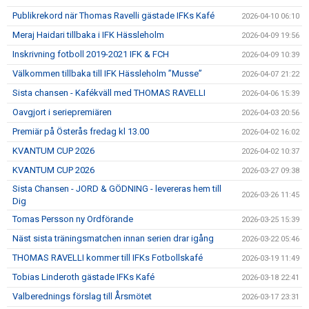
Publikrekord när Thomas Ravelli gästade IFKs Kafé
2026-04-10 06:10
Meraj Haidari tillbaka i IFK Hässleholm
2026-04-09 19:56
Inskrivning fotboll 2019-2021 IFK & FCH
2026-04-09 10:39
Välkommen tillbaka till IFK Hässleholm ”Musse”
2026-04-07 21:22
Sista chansen - Kafékväll med THOMAS RAVELLI
2026-04-06 15:39
Oavgjort i seriepremiären
2026-04-03 20:56
Premiär på Österås fredag kl 13.00
2026-04-02 16:02
KVANTUM CUP 2026
2026-04-02 10:37
KVANTUM CUP 2026
2026-03-27 09:38
Sista Chansen - JORD & GÖDNING - levereras hem till
2026-03-26 11:45
Dig
Tomas Persson ny Ordförande
2026-03-25 15:39
Näst sista träningsmatchen innan serien drar igång
2026-03-22 05:46
THOMAS RAVELLI kommer till IFKs Fotbollskafé
2026-03-19 11:49
Tobias Linderoth gästade IFKs Kafé
2026-03-18 22:41
Valberednings förslag till Årsmötet
2026-03-17 23:31