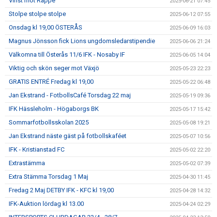
Vinst mot Räppe
2025-06-21 07:45
Stolpe stolpe stolpe
2025-06-12 07:55
Onsdag kl 19,00 ÖSTERÅS
2025-06-09 16:03
Magnus Jönsson fick Lions ungdomsledarstipendie
2025-06-06 21:24
Välkomna till Österås 11/6 IFK - Nosaby IF
2025-06-05 14:04
Viktig och skön seger mot Växjö
2025-05-23 22:23
GRATIS ENTRÉ Fredag kl 19,00
2025-05-22 06:48
Jan Ekstrand - FotbollsCafé Torsdag 22 maj
2025-05-19 09:36
IFK Hässleholm - Högaborgs BK
2025-05-17 15:42
Sommarfotbollsskolan 2025
2025-05-08 19:21
Jan Ekstrand näste gäst på fotbollskaféet
2025-05-07 10:56
IFK - Kristianstad FC
2025-05-02 22:20
Extrastämma
2025-05-02 07:39
Extra Stämma Torsdag 1 Maj
2025-04-30 11:45
Fredag 2 Maj DETBY IFK - KFC kl 19,00
2025-04-28 14:32
IFK-Auktion lördag kl 13.00
2025-04-24 02:29