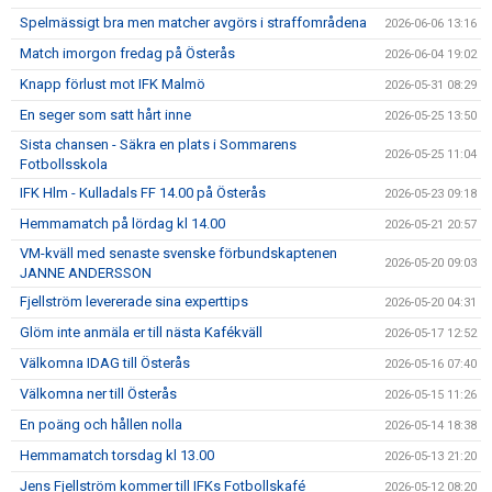
Spelmässigt bra men matcher avgörs i straffområdena
2026-06-06 13:16
Match imorgon fredag på Österås
2026-06-04 19:02
Knapp förlust mot IFK Malmö
2026-05-31 08:29
En seger som satt hårt inne
2026-05-25 13:50
Sista chansen - Säkra en plats i Sommarens
2026-05-25 11:04
Fotbollsskola
IFK Hlm - Kulladals FF 14.00 på Österås
2026-05-23 09:18
Hemmamatch på lördag kl 14.00
2026-05-21 20:57
VM-kväll med senaste svenske förbundskaptenen
2026-05-20 09:03
JANNE ANDERSSON
Fjellström levererade sina experttips
2026-05-20 04:31
Glöm inte anmäla er till nästa Kafékväll
2026-05-17 12:52
Välkomna IDAG till Österås
2026-05-16 07:40
Välkomna ner till Österås
2026-05-15 11:26
En poäng och hållen nolla
2026-05-14 18:38
Hemmamatch torsdag kl 13.00
2026-05-13 21:20
Jens Fjellström kommer till IFKs Fotbollskafé
2026-05-12 08:20