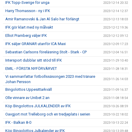
IFK Topp-Sverige för unga
2023-12-14 20:32
Harry Thomasson - ny i IFK
2023-12-14 12:37
Amir Ramanovski & Jan Al Salo har förlängt
2023-12-13 18:03
IFK gör klart med ny målvakt
2023-12-12 19:36
Elliot Pramberg väljer IFK
2023-12-12 09:12
IFK säljer GRANAR utanför ICA Maxi
2023-12-09 17:23
Sebastian Carlsons föreläsning Stolt - Stark - CP
2023-12-04 16:51
Intersport dubblar sitt stöd till IFK
2023-11-29 10:40
EMIL - FÖRSTA NYFÖRVÄRVET
2023-11-28 18:31
Vi sammanfattar fotbollssäsongen 2023 med tränare
2023-11-26 14:03
Johan Persson
Bingolottos Uppesittarkväll
2023-11-09 16:37
Olle vinnare av Unibet 2:an
2023-11-08 18:54
Köp Bingolottos JULKALENDER av IFK
2023-10-26 08:59
Oavgjort mot Trelleborg och en tredjeplats i serien
2023-10-22 18:02
IFK - Balkan 8-0
2023-10-13 22:24
Köp Bingolottos Julkalender av IFK
2023-10-13 09:48