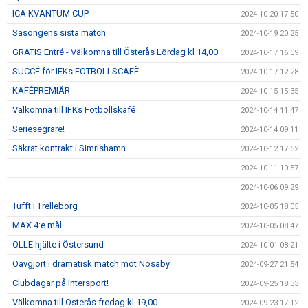
ICA KVANTUM CUP
2024-10-20 17:50
Säsongens sista match
2024-10-19 20:25
GRATIS Entré - Välkomna till Österås Lördag kl 14,00
2024-10-17 16:09
SUCCÉ för IFKs FOTBOLLSCAFÈ
2024-10-17 12:28
KAFÉPREMIÄR
2024-10-15 15:35
Välkomna till IFKs Fotbollskafé
2024-10-14 11:47
Seriesegrare!
2024-10-14 09:11
Säkrat kontrakt i Simrishamn
2024-10-12 17:52
2024-10-11 10:57
2024-10-06 09:29
Tufft i Trelleborg
2024-10-05 18:05
MAX 4:e mål
2024-10-05 08:47
OLLE hjälte i Östersund
2024-10-01 08:21
Oavgjort i dramatisk match mot Nosaby
2024-09-27 21:54
Clubdagar på Intersport!
2024-09-25 18:33
Välkomna till Österås fredag kl 19,00
2024-09-23 17:12