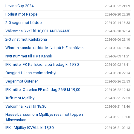
Levins Cup 2024
2024-09-22 21:09
Förlust mot Räppe
2024-09-20 22:28
2-0 seger mot Lödde
2024-09-14 16:33
Välkomna ikväll kl 18,00 LANDSKAMP
2024-09-10 07:54
2-0 vinst mot Karlskrona
2024-09-06 23:10
Winroth kanske räddade livet på HIF:s målvakt
2024-09-05 13:45
Nytt nummer till IFKs Kansli
2024-09-03 11:21
IFK möter FK Karlskrona på fredag kl 19,30
2024-09-02 16:41
Oavgjort i Hässleholmsderbyt
2024-08-30 22:14
Seger mot Österlen
2024-08-26 22:53
IFK möter Österlen FF måndag 26/8 kl 19,00
2024-08-22 12:43
Tufft mot Mjällby
2024-08-21 22:33
Välkomna ikväll kl 18,30
2024-08-21 11:46
Hasse Larsson om Mjällbys resa mot toppen i
2024-08-21 10:00
Allsvenskan
IFK - Mjällby IKVÄLL kl 18,30
2024-08-21 09:13