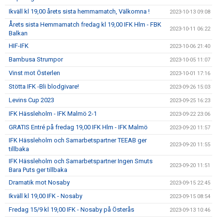
Ikväll kl 19,00 årets sista hemmamatch, Välkomna !
2023-10-13 09:08
Årets sista Hemmamatch fredag kl 19,00 IFK Hlm - FBK
2023-10-11 06:22
Balkan
HIF-IFK
2023-10-06 21:40
Bambusa Strumpor
2023-10-05 11:07
Vinst mot Österlen
2023-10-01 17:16
Stötta IFK -Bli blodgivare!
2023-09-26 15:03
Levins Cup 2023
2023-09-25 16:23
IFK Hässleholm - IFK Malmö 2-1
2023-09-22 23:06
GRATIS Entré på fredag 19,00 IFK Hlm - IFK Malmö
2023-09-20 11:57
IFK Hässleholm och Samarbetspartner TEEAB ger
2023-09-20 11:55
tillbaka
IFK Hässleholm och Samarbetspartner Ingen Smuts
2023-09-20 11:51
Bara Puts ger tillbaka
Dramatik mot Nosaby
2023-09-15 22:45
Ikväll kl 19,00 IFK - Nosaby
2023-09-15 08:54
Fredag 15/9 kl 19,00 IFK - Nosaby på Österås
2023-09-13 10:46