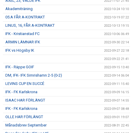
AXEL, 23, VALDE IFK
2022-11-07 21:45
Akademiträning
2022-10-24 10:10
05:A FÅR A-KONTRAKT
2022-10-19 07:22
LINUS, 16, FÅR A-KONTRAKT
2022-10-13 19:15
IFK - Kristianstad FC
2022-10-06 06:49
ARMIN LÄMNAR IFK
2022-09-30 22:14
IFK vs Högsby IK
2022-09-27 22:18
2022-09-22 21:41
IFK - Räppe GOIF
2022-09-15 13:40
DM, IFK- IFK Simrishamn 2-5 (0-2)
2022-09-14 06:04
LEVINS CUP EN SUCCÉ
2022-09-11 15:40
IFK - FK Karlskrona
2022-09-09 16:15
ISAAC HAR FÖRLÄNGT
2022-09-07 14:55
IFK - FK Karlskrona
2022-09-07 08:48
OLLE HAR FÖRLÄNGT
2022-09-01 19:07
Månadsbrev September
2022-08-31 22:45