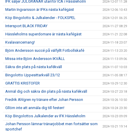
IFK säljer JULGRANAR utanför ICA i Hässleholm
2024-12-07 11:28
Martin Ingvarsson är IFKs nästa kafégäst
2024-12-06 10:43
Köp Bingolotto & Julkalender - FOLKSPEL
2024-12-01 06:25
Intersport BLACK FRIDAY
2024-11-27 08:29
Hässleholms superdomare är nästa kafégäst
2024-11-21 22:08
Kvalavancemang!
2024-11-18 23:07
Björn Andersson succé på välfyllt Fotbollskafé
2024-11-13 23:20
Missa inte Björn Andersson IKVÄLL
2024-11-13 09:06
Säkra din plats på nästa kafékväll
2024-11-07 10:03
Bingolotto Uppesittarkväll 23/12
2024-11-05 08:17
GRATTIS KRISTOFER
2024-10-29 12:30
Anmäl dig och säkra din plats på nästa kafékväll
2024-10-27 23:18
Fredrik Ahlgren ny tränare efter Johan Persson
2024-10-26 10:50
Gllöm inte att anmäla dig till festen!
2024-10-24 23:30
Köp Bingolottos Julkalender av IFK Hässleholm
2024-10-23 09:09
Johan Persson lämnar tränarjobbet men fortsätter som
2024-10-21 19:14
sportchef