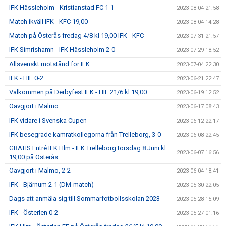
IFK Hässleholm - Kristianstad FC 1-1
2023-08-04 21:58
Match ikväll IFK - KFC 19,00
2023-08-04 14:28
Match på Österås fredag 4/8 kl 19,00 IFK - KFC
2023-07-31 21:57
IFK Simrishamn - IFK Hässleholm 2-0
2023-07-29 18:52
Allsvenskt motstånd för IFK
2023-07-04 22:30
IFK - HIF 0-2
2023-06-21 22:47
Välkommen på Derbyfest IFK - HIF 21/6 kl 19,00
2023-06-19 12:52
Oavgjort i Malmö
2023-06-17 08:43
IFK vidare i Svenska Cupen
2023-06-12 22:17
IFK besegrade kamratkollegorna från Trelleborg, 3-0
2023-06-08 22:45
GRATIS Entré IFK Hlm - IFK Trelleborg torsdag 8 Juni kl
2023-06-07 16:56
19,00 på Österås
Oavgjort i Malmö, 2-2
2023-06-04 18:41
IFK - Bjärnum 2-1 (DM-match)
2023-05-30 22:05
Dags att anmäla sig till Sommarfotbollsskolan 2023
2023-05-28 15:09
IFK - Österlen 0-2
2023-05-27 01:16