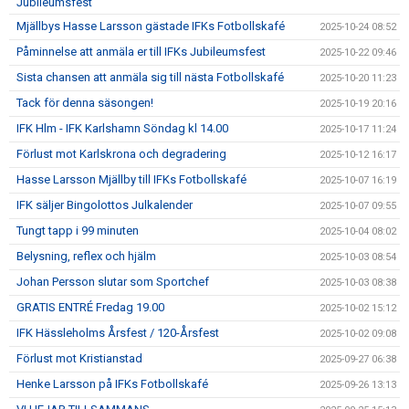
Jubileumsfest
Mjällbys Hasse Larsson gästade IFKs Fotbollskafé
2025-10-24 08:52
Påminnelse att anmäla er till IFKs Jubileumsfest
2025-10-22 09:46
Sista chansen att anmäla sig till nästa Fotbollskafé
2025-10-20 11:23
Tack för denna säsongen!
2025-10-19 20:16
IFK Hlm - IFK Karlshamn Söndag kl 14.00
2025-10-17 11:24
Förlust mot Karlskrona och degradering
2025-10-12 16:17
Hasse Larsson Mjällby till IFKs Fotbollskafé
2025-10-07 16:19
IFK säljer Bingolottos Julkalender
2025-10-07 09:55
Tungt tapp i 99 minuten
2025-10-04 08:02
Belysning, reflex och hjälm
2025-10-03 08:54
Johan Persson slutar som Sportchef
2025-10-03 08:38
GRATIS ENTRÉ Fredag 19.00
2025-10-02 15:12
IFK Hässleholms Årsfest / 120-Årsfest
2025-10-02 09:08
Förlust mot Kristianstad
2025-09-27 06:38
Henke Larsson på IFKs Fotbollskafé
2025-09-26 13:13