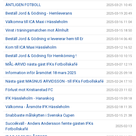
ÄNTLIGEN FOTBOLL
2025-03-21 10:45
Beställ Jord & Gödning - Hemleverans
2025-03-19 20:49
Välkomna till ICA Maxi i Hässleholm
2025-03-16 11:04
Vinst i träningsmatchen mot Älmhult
2025-03-15 18:50
Beställ Jord & Gödning vi levererar hem till Er
2025-03-14 06:40
Kom till ICA Maxi Hässleholm
2025-03-12 16:52
Beställ Jord & Gödning för Hemkörning !
2025-03-10 10:15
MÅL-ARVID nästa gäst IFKs Fotbollskafé
2025-03-07 12:19
Information inför årsmötet 18 mars 2025
2025-02-25 09:18
Nästa gäst MAGNUS ARVIDSSON - till IFKs Fotbollskafé
2025-02-24 17:10
Förlust mot Kristianstad FC
2025-02-23 11:02
IFK Hässleholm - Hanaskog
2025-02-19 09:18
Välkomna - Årsmöte IFK Hässleholm
2025-02-18 11:35
Snabbaste målskytten i Svenska Cupen
2025-02-15 21:38
Succékväll - Anders Andersson femte gästen IFKs
2025-02-13
Fotbollskafé