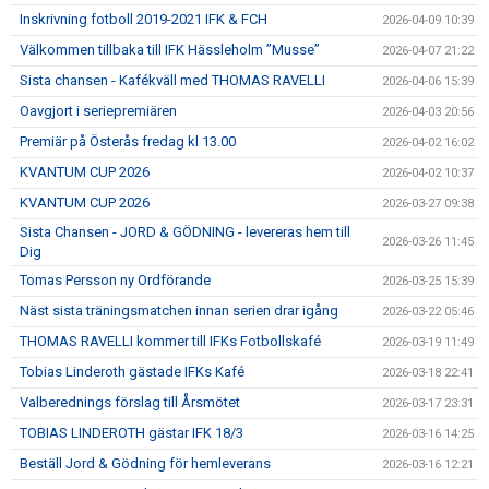
Inskrivning fotboll 2019-2021 IFK & FCH
2026-04-09 10:39
Välkommen tillbaka till IFK Hässleholm ”Musse”
2026-04-07 21:22
Sista chansen - Kafékväll med THOMAS RAVELLI
2026-04-06 15:39
Oavgjort i seriepremiären
2026-04-03 20:56
Premiär på Österås fredag kl 13.00
2026-04-02 16:02
KVANTUM CUP 2026
2026-04-02 10:37
KVANTUM CUP 2026
2026-03-27 09:38
Sista Chansen - JORD & GÖDNING - levereras hem till
2026-03-26 11:45
Dig
Tomas Persson ny Ordförande
2026-03-25 15:39
Näst sista träningsmatchen innan serien drar igång
2026-03-22 05:46
THOMAS RAVELLI kommer till IFKs Fotbollskafé
2026-03-19 11:49
Tobias Linderoth gästade IFKs Kafé
2026-03-18 22:41
Valberednings förslag till Årsmötet
2026-03-17 23:31
TOBIAS LINDEROTH gästar IFK 18/3
2026-03-16 14:25
Beställ Jord & Gödning för hemleverans
2026-03-16 12:21