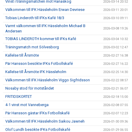
Vinst i träningsmatchen mot Hanaskog
2026-03-14 20:52
Välkommen till IFK Hässleholm Erwan Devriese
2026-03-11 20:01
Tobias Linderoth till IFKs Kafé 18/3
2026-03-10 09:11
Varmt välkommen till IFK Hässleholm Michael B
2026-03-08 19:26
Andersen
TOBIAS LINDEROTH kommer till IFKs Kafé
2026-03-04 10:32
Träningsmatch mot Sölvesborg
2026-03-02 12:47
Kallelse till Årsmöte
2026-02-27 16:38
Pär Hansson besökte IFKs Fotbollskafé
2026-02-27 16:22
Kallelse till Årsmöte IFK Hässleholm
2026-02-25 14:30
Välkommen till IFK Hässleholm Viggo Sigfridsson
2026-02-22 08:57
Nosaby stod för motståndet
2026-02-21 06:07
FRITIDSKORTET
2026-02-18 15:00
4-1 vinst mot Vanneberga
2026-02-08 07:55
Pär Hansson gästar IFKs Fotbollskafé
2026-02-07 12:23
Välkommen till IFK Hässleholm Saikou Jawneh
2026-01-30 09:36
Olof Lundh besökte IFKs Fotbollskafé
2026-01-29 06:55