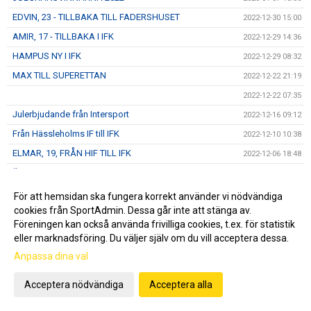
EDVIN, 23 - TILLBAKA TILL FADERSHUSET
2022-12-30 15:00
AMIR, 17 - TILLBAKA I IFK
2022-12-29 14:36
HAMPUS NY I IFK
2022-12-29 08:32
MAX TILL SUPERETTAN
2022-12-22 21:19
2022-12-22 07:35
Julerbjudande från Intersport
2022-12-16 09:12
Från Hässleholms IF till IFK
2022-12-10 10:38
ELMAR, 19, FRÅN HIF TILL IFK
2022-12-06 18:48
ÄNNU EN AXEL
2022-11-28 11:00
Otroligt ! 4 MATCHER - 4 RÄTT
2022-11-28 08:02
För att hemsidan ska fungera korrekt använder vi nödvändiga
cookies från SportAdmin. Dessa går inte att stänga av.
IFK:aren äntligen ute !
2022-11-24 21:30
Föreningen kan också använda frivilliga cookies, t.ex. för statistik
Black Week har startat - stöd IFK Hässleholm
2022-11-23 21:33
eller marknadsföring. Du väljer själv om du vill acceptera dessa.
Ny ledarstab för U19
2022-11-15 07:04
Anpassa dina val
AXEL, 23, VALDE IFK
2022-11-07 21:45
Acceptera nödvändiga
Acceptera alla
Akademiträning
2022-10-24 10:10
05:A FÅR A-KONTRAKT
2022-10-19 07:22