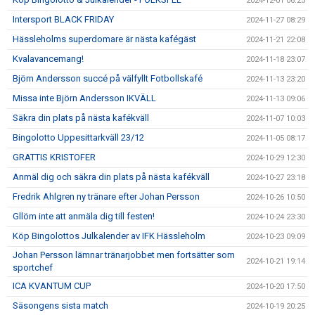
2024-12-01 06:25
Intersport BLACK FRIDAY
2024-11-27 08:29
Hässleholms superdomare är nästa kafégäst
2024-11-21 22:08
Kvalavancemang!
2024-11-18 23:07
Björn Andersson succé på välfyllt Fotbollskafé
2024-11-13 23:20
Missa inte Björn Andersson IKVÄLL
2024-11-13 09:06
Säkra din plats på nästa kafékväll
2024-11-07 10:03
Bingolotto Uppesittarkväll 23/12
2024-11-05 08:17
GRATTIS KRISTOFER
2024-10-29 12:30
Anmäl dig och säkra din plats på nästa kafékväll
2024-10-27 23:18
Fredrik Ahlgren ny tränare efter Johan Persson
2024-10-26 10:50
Gllöm inte att anmäla dig till festen!
2024-10-24 23:30
Köp Bingolottos Julkalender av IFK Hässleholm
2024-10-23 09:09
Johan Persson lämnar tränarjobbet men fortsätter som
2024-10-21 19:14
sportchef
ICA KVANTUM CUP
2024-10-20 17:50
Säsongens sista match
2024-10-19 20:25