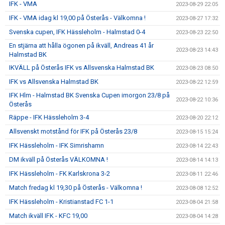
IFK - VMA
2023-08-29 22:05
IFK - VMA idag kl 19,00 på Österås - Välkomna !
2023-08-27 17:32
Svenska cupen, IFK Hässleholm - Halmstad 0-4
2023-08-23 22:50
En stjärna att hålla ögonen på ikväll, Andreas 41 år
2023-08-23 14:43
Halmstad BK
IKVÄLL på Österås IFK vs Allsvenska Halmstad BK
2023-08-23 08:50
IFK vs Allsvenska Halmstad BK
2023-08-22 12:59
IFK Hlm - Halmstad BK Svenska Cupen imorgon 23/8 på
2023-08-22 10:36
Österås
Räppe - IFK Hässleholm 3-4
2023-08-20 22:12
Allsvenskt motstånd för IFK på Österås 23/8
2023-08-15 15:24
IFK Hässleholm - IFK Simrishamn
2023-08-14 22:43
DM ikväll på Österås VÄLKOMNA !
2023-08-14 14:13
IFK Hässleholm - FK Karlskrona 3-2
2023-08-11 22:46
Match fredag kl 19,30 på Österås - Välkomna !
2023-08-08 12:52
IFK Hässleholm - Kristianstad FC 1-1
2023-08-04 21:58
Match ikväll IFK - KFC 19,00
2023-08-04 14:28