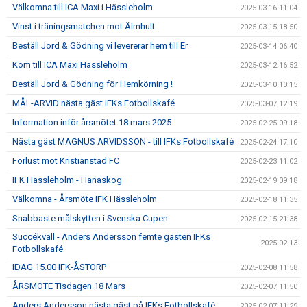
Välkomna till ICA Maxi i Hässleholm
2025-03-16 11:04
Vinst i träningsmatchen mot Älmhult
2025-03-15 18:50
Beställ Jord & Gödning vi levererar hem till Er
2025-03-14 06:40
Kom till ICA Maxi Hässleholm
2025-03-12 16:52
Beställ Jord & Gödning för Hemkörning !
2025-03-10 10:15
MÅL-ARVID nästa gäst IFKs Fotbollskafé
2025-03-07 12:19
Information inför årsmötet 18 mars 2025
2025-02-25 09:18
Nästa gäst MAGNUS ARVIDSSON - till IFKs Fotbollskafé
2025-02-24 17:10
Förlust mot Kristianstad FC
2025-02-23 11:02
IFK Hässleholm - Hanaskog
2025-02-19 09:18
Välkomna - Årsmöte IFK Hässleholm
2025-02-18 11:35
Snabbaste målskytten i Svenska Cupen
2025-02-15 21:38
Succékväll - Anders Andersson femte gästen IFKs
2025-02-13
Fotbollskafé
IDAG 15.00 IFK-ÅSTORP
2025-02-08 11:58
ÅRSMÖTE Tisdagen 18 Mars
2025-02-07 11:50
Anders Andersson nästa gäst på IFKs Fotbollskafé
2025-02-07 11:29