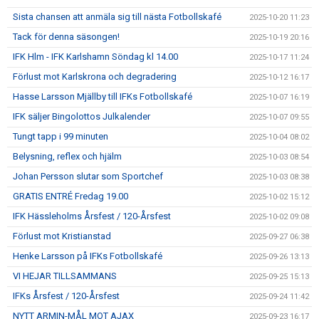
Sista chansen att anmäla sig till nästa Fotbollskafé
2025-10-20 11:23
Tack för denna säsongen!
2025-10-19 20:16
IFK Hlm - IFK Karlshamn Söndag kl 14.00
2025-10-17 11:24
Förlust mot Karlskrona och degradering
2025-10-12 16:17
Hasse Larsson Mjällby till IFKs Fotbollskafé
2025-10-07 16:19
IFK säljer Bingolottos Julkalender
2025-10-07 09:55
Tungt tapp i 99 minuten
2025-10-04 08:02
Belysning, reflex och hjälm
2025-10-03 08:54
Johan Persson slutar som Sportchef
2025-10-03 08:38
GRATIS ENTRÉ Fredag 19.00
2025-10-02 15:12
IFK Hässleholms Årsfest / 120-Årsfest
2025-10-02 09:08
Förlust mot Kristianstad
2025-09-27 06:38
Henke Larsson på IFKs Fotbollskafé
2025-09-26 13:13
VI HEJAR TILLSAMMANS
2025-09-25 15:13
IFKs Årsfest / 120-Årsfest
2025-09-24 11:42
NYTT ARMIN-MÅL MOT AJAX
2025-09-23 16:17