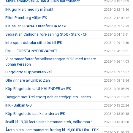
Amir Ramanovski & Jan Al Salo har förlängt
2023-12-13 18:03
IFK gör klart med ny målvakt
2023-12-12 19:36
Elliot Pramberg väljer IFK
2023-12-12 09:12
IFK säljer GRANAR utanför ICA Maxi
2023-12-09 17:23
Sebastian Carlsons föreläsning Stolt - Stark - CP
2023-12-04 16:51
Intersport dubblar sitt stöd till IFK
2023-11-29 10:40
EMIL - FÖRSTA NYFÖRVÄRVET
2023-11-28 18:31
Vi sammanfattar fotbollssäsongen 2023 med tränare
2023-11-26 14:03
Johan Persson
Bingolottos Uppesittarkväll
2023-11-09 16:37
Olle vinnare av Unibet 2:an
2023-11-08 18:54
Köp Bingolottos JULKALENDER av IFK
2023-10-26 08:59
Oavgjort mot Trelleborg och en tredjeplats i serien
2023-10-22 18:02
IFK - Balkan 8-0
2023-10-13 22:24
Köp Bingolottos Julkalender av IFK
2023-10-13 09:48
Ikväll kl 19,00 årets sista hemmamatch, Välkomna !
2023-10-13 09:08
Årets sista Hemmamatch fredag kl 19,00 IFK Hlm - FBK
2023-10-11 06:22