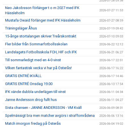
2026-07-28 09:58
Neo Jakobsson förlänger t o m 2027 med IFK
2026-07-27 11:53
Hässleholm
Mustafa Owaid förlänger med IFK Hässleholm
2026-07-27 08:59
Träningsläger Åhus
2026-07-19 09:42
15-årige stortalangen skriver Treårskontrakt
2026-07-10 09:03
Fler bilder från Sommarfotbollsskolan
2026-06-22 12:12
Landslagets Fotbollsskola FCH, HIF och IFK
2026-06-21 06:27
Till sommarledigt med en 4-0 vinst
2026-06-17 22:51
Vilken fantastisk vecka vi har på Österås!
2026-06-17 16:22
GRATIS ENTRÉ IKVÄLL
2026-06-17 14:46
GRATIS ENTRÉ Onsdag 19.00
2026-06-13 17:54
IFK vände dubbla underlägen till vinst
2026-06-11 04:34
Janne Andersson drog fullt hus
2026-06-11 04:27
Sista chansen - JANNE ANDERSSON - VM Kväll
2026-06-09 08:31
Spelmässigt bra men matcher avgörs i straffområdena
2026-06-06 13:16
Match imorgon fredag på Österås
2026-06-04 19:02