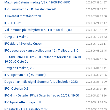
Match på Österås fredag 4/8 kl 19,00 IFK - KFC
2023-07-31 21:57
IFK Simrishamn - IFK Hässleholm 2-0
2023-07-29 18:52
Allsvenskt motstånd för IFK
2023-07-04 22:30
IFK - HIF 0-2
2023-06-21 22:47
Välkommen på Derbyfest IFK - HIF 21/6 kl 19,00
2023-06-19 12:52
Oavgjort i Malmö
2023-06-17 08:43
IFK vidare i Svenska Cupen
2023-06-12 22:17
IFK besegrade kamratkollegorna från Trelleborg, 3-0
2023-06-08 22:45
GRATIS Entré IFK Hlm - IFK Trelleborg torsdag 8 Juni kl
2023-06-07 16:56
19,00 på Österås
Oavgjort i Malmö, 2-2
2023-06-04 18:41
IFK - Bjärnum 2-1 (DM-match)
2023-05-30 22:05
Dags att anmäla sig till Sommarfotbollsskolan 2023
2023-05-28 15:09
IFK - Österlen 0-2
2023-05-27 01:16
IFK Hlm - Österlen FF på Österås fredag 26/5 kl 19,00
2023-05-22 18:56
IFK Tipset efter omgång 8
2023-05-19 08:59
Nosaby IF - IFK Hässleholm 3-5
2023-05-18 17:39