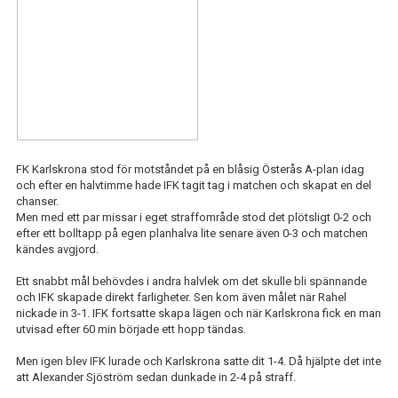
FK Karlskrona stod för motståndet på en blåsig Österås A-plan idag
och efter en halvtimme hade IFK tagit tag i matchen och skapat en del
chanser.
Men med ett par missar i eget straffområde stod det plötsligt 0-2 och
efter ett bolltapp på egen planhalva lite senare även 0-3 och matchen
kändes avgjord.
Ett snabbt mål behövdes i andra halvlek om det skulle bli spännande
och IFK skapade direkt farligheter. Sen kom även målet när Rahel
nickade in 3-1. IFK fortsatte skapa lägen och när Karlskrona fick en man
utvisad efter 60 min började ett hopp tändas.
Men igen blev IFK lurade och Karlskrona satte dit 1-4. Då hjälpte det inte
att Alexander Sjöström sedan dunkade in 2-4 på straff.