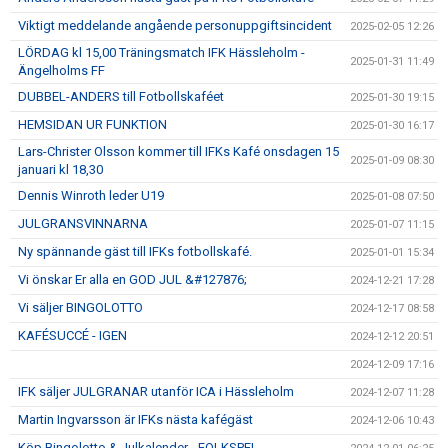
Viktigt meddelande angående personuppgiftsincident
2025-02-05 12:26
LÖRDAG kl 15,00 Träningsmatch IFK Hässleholm -
2025-01-31 11:49
Ängelholms FF
DUBBEL-ANDERS till Fotbollskaféet
2025-01-30 19:15
HEMSIDAN UR FUNKTION
2025-01-30 16:17
Lars-Christer Olsson kommer till IFKs Kafé onsdagen 15
2025-01-09 08:30
januari kl 18,30
Dennis Winroth leder U19
2025-01-08 07:50
JULGRANSVINNARNA
2025-01-07 11:15
Ny spännande gäst till IFKs fotbollskafé.
2025-01-01 15:34
Vi önskar Er alla en GOD JUL &#127876;
2024-12-21 17:28
Vi säljer BINGOLOTTO
2024-12-17 08:58
KAFÉSUCCÉ - IGEN
2024-12-12 20:51
2024-12-09 17:16
IFK säljer JULGRANAR utanför ICA i Hässleholm
2024-12-07 11:28
Martin Ingvarsson är IFKs nästa kafégäst
2024-12-06 10:43
Köp Bingolotto & Julkalender - FOLKSPEL