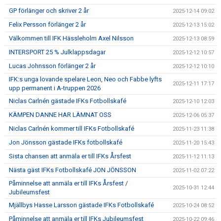
GP förlänger och skriver 2 år
2025-12-14 09:02
Felix Persson förlänger 2 år
2025-12-13 15:02
Välkommen till IFK Hässleholm Axel Nilsson
2025-12-13 08:59
INTERSPORT 25 % Julklappsdagar
2025-12-12 10:57
Lucas Johnsson förlänger 2 år
2025-12-12 10:10
IFK:s unga lovande spelare Leon, Neo och Fabbe lyfts
2025-12-11 17:17
upp permanent i A-truppen 2026
Niclas Carlnén gästade IFKs Fotbollskafé
2025-12-10 12:03
KÄMPEN DANNE HAR LÄMNAT OSS
2025-12-06 05:37
Niclas Carlnén kommer till IFKs Fotbollskafé
2025-11-23 11:38
Jon Jönsson gästade IFKs fotbollskafé
2025-11-20 15:43
Sista chansen att anmäla er till IFKs Årsfest
2025-11-12 11:13
Nästa gäst IFKs Fotbollskafé JON JÖNSSON
2025-11-02 07:22
Påminnelse att anmäla er till IFKs Årsfest /
2025-10-31 12:44
Jubileumsfest
Mjällbys Hasse Larsson gästade IFKs Fotbollskafé
2025-10-24 08:52
Påminnelse att anmäla er till IFKs Jubileumsfest
2025-10-22 09:46