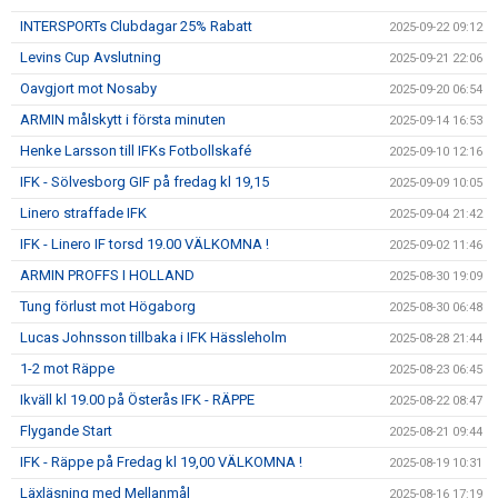
INTERSPORTs Clubdagar 25% Rabatt
2025-09-22 09:12
Levins Cup Avslutning
2025-09-21 22:06
Oavgjort mot Nosaby
2025-09-20 06:54
ARMIN målskytt i första minuten
2025-09-14 16:53
Henke Larsson till IFKs Fotbollskafé
2025-09-10 12:16
IFK - Sölvesborg GIF på fredag kl 19,15
2025-09-09 10:05
Linero straffade IFK
2025-09-04 21:42
IFK - Linero IF torsd 19.00 VÄLKOMNA !
2025-09-02 11:46
ARMIN PROFFS I HOLLAND
2025-08-30 19:09
Tung förlust mot Högaborg
2025-08-30 06:48
Lucas Johnsson tillbaka i IFK Hässleholm
2025-08-28 21:44
1-2 mot Räppe
2025-08-23 06:45
Ikväll kl 19.00 på Österås IFK - RÄPPE
2025-08-22 08:47
Flygande Start
2025-08-21 09:44
IFK - Räppe på Fredag kl 19,00 VÄLKOMNA !
2025-08-19 10:31
Läxläsning med Mellanmål
2025-08-16 17:19