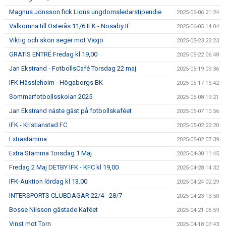
Magnus Jönsson fick Lions ungdomsledarstipendie
2025-06-06 21:24
Välkomna till Österås 11/6 IFK - Nosaby IF
2025-06-05 14:04
Viktig och skön seger mot Växjö
2025-05-23 22:23
GRATIS ENTRÉ Fredag kl 19,00
2025-05-22 06:48
Jan Ekstrand - FotbollsCafé Torsdag 22 maj
2025-05-19 09:36
IFK Hässleholm - Högaborgs BK
2025-05-17 15:42
Sommarfotbollsskolan 2025
2025-05-08 19:21
Jan Ekstrand näste gäst på fotbollskaféet
2025-05-07 10:56
IFK - Kristianstad FC
2025-05-02 22:20
Extrastämma
2025-05-02 07:39
Extra Stämma Torsdag 1 Maj
2025-04-30 11:45
Fredag 2 Maj DETBY IFK - KFC kl 19,00
2025-04-28 14:32
IFK-Auktion lördag kl 13.00
2025-04-24 02:29
INTERSPORTS CLUBDAGAR 22/4 - 28/7
2025-04-23 13:50
Bosse Nilsson gästade Kaféet
2025-04-21 06:59
Vinst mot Torn
2025-04-18 07:43