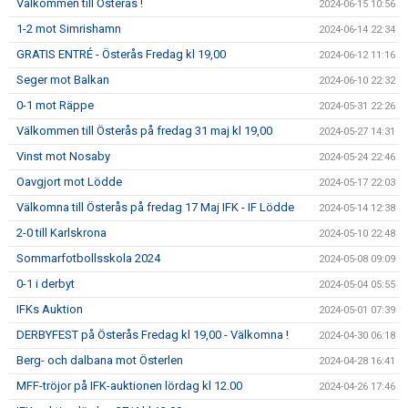
Välkommen till Österås !
2024-06-15 10:56
1-2 mot Simrishamn
2024-06-14 22:34
GRATIS ENTRÉ - Österås Fredag kl 19,00
2024-06-12 11:16
Seger mot Balkan
2024-06-10 22:32
0-1 mot Räppe
2024-05-31 22:26
Välkommen till Österås på fredag 31 maj kl 19,00
2024-05-27 14:31
Vinst mot Nosaby
2024-05-24 22:46
Oavgjort mot Lödde
2024-05-17 22:03
Välkomna till Österås på fredag 17 Maj IFK - IF Lödde
2024-05-14 12:38
2-0 till Karlskrona
2024-05-10 22:48
Sommarfotbollsskola 2024
2024-05-08 09:09
0-1 i derbyt
2024-05-04 05:55
IFKs Auktion
2024-05-01 07:39
DERBYFEST på Österås Fredag kl 19,00 - Välkomna !
2024-04-30 06:18
Berg- och dalbana mot Österlen
2024-04-28 16:41
MFF-tröjor på IFK-auktionen lördag kl 12.00
2024-04-26 17:46