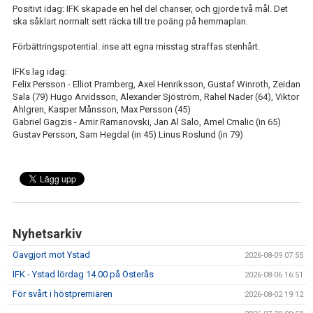
Positivt idag: IFK skapade en hel del chanser, och gjorde två mål. Det
ska såklart normalt sett räcka till tre poäng på hemmaplan.
Förbättringspotential: inse att egna misstag straffas stenhårt.
IFKs lag idag:
Felix Persson - Elliot Pramberg, Axel Henriksson, Gustaf Winroth, Zeidan
Sala (79) Hugo Arvidsson, Alexander Sjöström, Rahel Nader (64), Viktor
Ahlgren, Kasper Månsson, Max Persson (45)
Gabriel Gagzis - Amir Ramanovski, Jan Al Salo, Amel Crnalic (in 65)
Gustav Persson, Sam Hegdal (in 45) Linus Roslund (in 79)
Nyhetsarkiv
Oavgjort mot Ystad
2026-08-09 07:55
IFK - Ystad lördag 14.00 på Österås
2026-08-06 16:51
För svårt i höstpremiären
2026-08-02 19:12