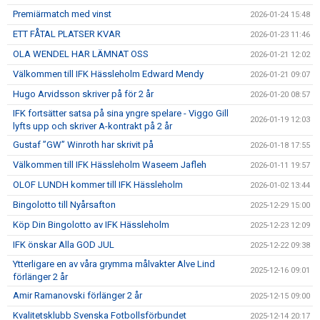
Premiärmatch med vinst
2026-01-24 15:48
ETT FÅTAL PLATSER KVAR
2026-01-23 11:46
OLA WENDEL HAR LÄMNAT OSS
2026-01-21 12:02
Välkommen till IFK Hässleholm Edward Mendy
2026-01-21 09:07
Hugo Arvidsson skriver på för 2 år
2026-01-20 08:57
IFK fortsätter satsa på sina yngre spelare - Viggo Gill
2026-01-19 12:03
lyfts upp och skriver A-kontrakt på 2 år
Gustaf ”GW” Winroth har skrivit på
2026-01-18 17:55
Välkommen till IFK Hässleholm Waseem Jafleh
2026-01-11 19:57
OLOF LUNDH kommer till IFK Hässleholm
2026-01-02 13:44
Bingolotto till Nyårsafton
2025-12-29 15:00
Köp Din Bingolotto av IFK Hässleholm
2025-12-23 12:09
IFK önskar Alla GOD JUL
2025-12-22 09:38
Ytterligare en av våra grymma målvakter Alve Lind
2025-12-16 09:01
förlänger 2 år
Amir Ramanovski förlänger 2 år
2025-12-15 09:00
Kvalitetsklubb Svenska Fotbollsförbundet
2025-12-14 20:17