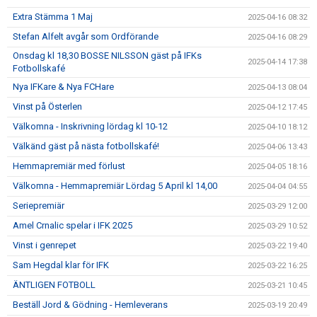
Extra Stämma 1 Maj
2025-04-16 08:32
Stefan Alfelt avgår som Ordförande
2025-04-16 08:29
Onsdag kl 18,30 BOSSE NILSSON gäst på IFKs
2025-04-14 17:38
Fotbollskafé
Nya IFKare & Nya FCHare
2025-04-13 08:04
Vinst på Österlen
2025-04-12 17:45
Välkomna - Inskrivning lördag kl 10-12
2025-04-10 18:12
Välkänd gäst på nästa fotbollskafé!
2025-04-06 13:43
Hemmapremiär med förlust
2025-04-05 18:16
Välkomna - Hemmapremiär Lördag 5 April kl 14,00
2025-04-04 04:55
Seriepremiär
2025-03-29 12:00
Amel Crnalic spelar i IFK 2025
2025-03-29 10:52
Vinst i genrepet
2025-03-22 19:40
Sam Hegdal klar för IFK
2025-03-22 16:25
ÄNTLIGEN FOTBOLL
2025-03-21 10:45
Beställ Jord & Gödning - Hemleverans
2025-03-19 20:49