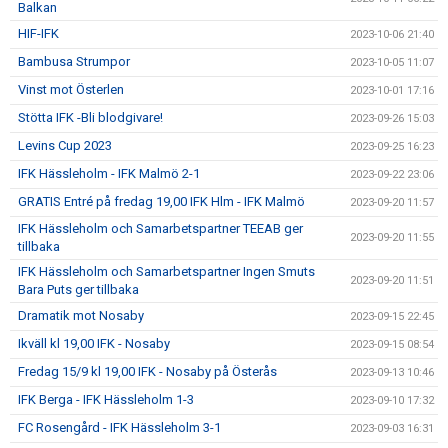
Balkan
HIF-IFK
2023-10-06 21:40
Bambusa Strumpor
2023-10-05 11:07
Vinst mot Österlen
2023-10-01 17:16
Stötta IFK -Bli blodgivare!
2023-09-26 15:03
Levins Cup 2023
2023-09-25 16:23
IFK Hässleholm - IFK Malmö 2-1
2023-09-22 23:06
GRATIS Entré på fredag 19,00 IFK Hlm - IFK Malmö
2023-09-20 11:57
IFK Hässleholm och Samarbetspartner TEEAB ger
2023-09-20 11:55
tillbaka
IFK Hässleholm och Samarbetspartner Ingen Smuts
2023-09-20 11:51
Bara Puts ger tillbaka
Dramatik mot Nosaby
2023-09-15 22:45
Ikväll kl 19,00 IFK - Nosaby
2023-09-15 08:54
Fredag 15/9 kl 19,00 IFK - Nosaby på Österås
2023-09-13 10:46
IFK Berga - IFK Hässleholm 1-3
2023-09-10 17:32
FC Rosengård - IFK Hässleholm 3-1
2023-09-03 16:31