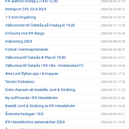
IFK-auktion lördag 27/4 kl 12.00
2024-04-24 21:10
Intersport 25% 23/4-30/4
2024-04-22 09:15
1-3 mot Högaborg
2024-04-19 22:15
Välkommen till Österås på Fredag kl 19,00
2024-04-17 17:25
0-0 borta mot IFK Berga
2024-04-13 16:55
Inskrivning 2024
2024-04-08 09:29
Förlust i hemmapremiären
2024-04-06 08:37
Välkomna till Österås A-Plan kl 19,00
2024-04-05 12:21
Välkomna till Österås ! IFK Hlm - Kristianstad FC
2024-04-02 14:56
Alve Lind flyttas upp i A-truppen
2024-04-01 17:16
Teodor Dobrijevic
2024-03-26 17:33
Sista chansen att beställa Jord & Gödning
2024-03-21 11:22
Ny ordförande i IFK Hässleholm
2024-03-20 21:00
Beställ Jord & Gödning av IFK Hässleholm
2024-03-10 10:32
Årsmöte tisdagen 19/3
2024-03-05 09:11
IFK Hässleholms seriematcher 2024
2024-02-14 19:29