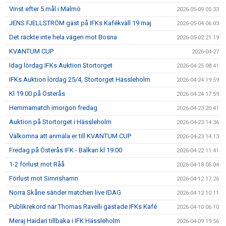
Vinst efter 5 mål i Malmö
2026-05-09 05:33
JENS FJELLSTRÖM gäst på IFKs Kafékväll 19 maj
2026-05-04 06:03
Det räckte inte hela vägen mot Bosna
2026-05-02 21:19
KVANTUM CUP
2026-04-27
Idag lördag IFKs Auktion Stortorget
2026-04-25 08:41
IFKs Auktion lördag 25/4, Stortorget Hässleholm
2026-04-24 19:59
Kl 19.00 på Österås
2026-04-24 17:59
Hemmamatch imorgon fredag
2026-04-23 20:41
Auktion på Stortorget i Hässleholm
2026-04-23 14:36
Välkomna att anmäla er till KVANTUM CUP
2026-04-23 14:13
Fredag på Österås IFK - Balkan kl 19.00
2026-04-22 11:41
1-2 förlust mot Råå
2026-04-18 06:04
Förlust mot Simrishamn
2026-04-12 17:26
Norra Skåne sänder matchen live IDAG
2026-04-12 10:11
Publikrekord när Thomas Ravelli gästade IFKs Kafé
2026-04-10 06:10
Meraj Haidari tillbaka i IFK Hässleholm
2026-04-09 19:56