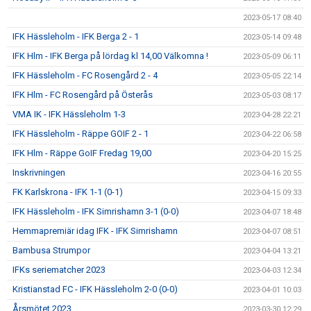
2023-05-17 08:40
IFK Hässleholm - IFK Berga 2 - 1
2023-05-14 09:48
IFK Hlm - IFK Berga på lördag kl 14,00 Välkomna !
2023-05-09 06:11
IFK Hässleholm - FC Rosengård 2 - 4
2023-05-05 22:14
IFK Hlm - FC Rosengård på Österås
2023-05-03 08:17
VMA IK - IFK Hässleholm 1-3
2023-04-28 22:21
IFK Hässleholm - Räppe GOIF 2 - 1
2023-04-22 06:58
IFK Hlm - Räppe GoIF Fredag 19,00
2023-04-20 15:25
Inskrivningen
2023-04-16 20:55
FK Karlskrona - IFK 1-1 (0-1)
2023-04-15 09:33
IFK Hässleholm - IFK Simrishamn 3-1 (0-0)
2023-04-07 18:48
Hemmapremiär idag IFK - IFK Simrishamn
2023-04-07 08:51
Bambusa Strumpor
2023-04-04 13:21
IFKs seriematcher 2023
2023-04-03 12:34
Kristianstad FC - IFK Hässleholm 2-0 (0-0)
2023-04-01 10:03
Årsmötet 2023
2023-03-30 12:29