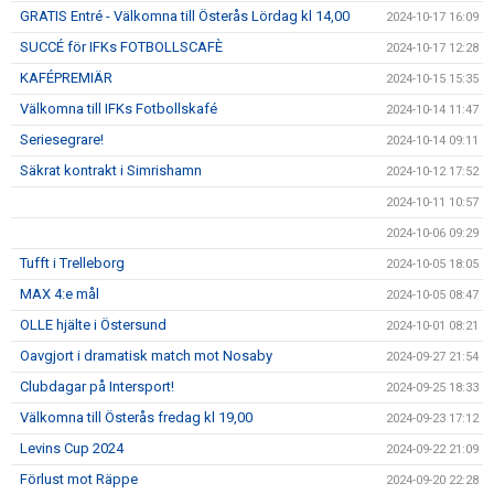
GRATIS Entré - Välkomna till Österås Lördag kl 14,00
2024-10-17 16:09
SUCCÉ för IFKs FOTBOLLSCAFÈ
2024-10-17 12:28
KAFÉPREMIÄR
2024-10-15 15:35
Välkomna till IFKs Fotbollskafé
2024-10-14 11:47
Seriesegrare!
2024-10-14 09:11
Säkrat kontrakt i Simrishamn
2024-10-12 17:52
2024-10-11 10:57
2024-10-06 09:29
Tufft i Trelleborg
2024-10-05 18:05
MAX 4:e mål
2024-10-05 08:47
OLLE hjälte i Östersund
2024-10-01 08:21
Oavgjort i dramatisk match mot Nosaby
2024-09-27 21:54
Clubdagar på Intersport!
2024-09-25 18:33
Välkomna till Österås fredag kl 19,00
2024-09-23 17:12
Levins Cup 2024
2024-09-22 21:09
Förlust mot Räppe
2024-09-20 22:28