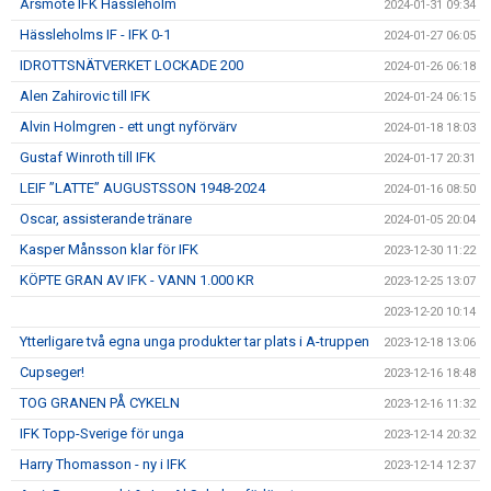
Årsmöte IFK Hässleholm
2024-01-31 09:34
Hässleholms IF - IFK 0-1
2024-01-27 06:05
IDROTTSNÄTVERKET LOCKADE 200
2024-01-26 06:18
Alen Zahirovic till IFK
2024-01-24 06:15
Alvin Holmgren - ett ungt nyförvärv
2024-01-18 18:03
Gustaf Winroth till IFK
2024-01-17 20:31
LEIF ”LATTE” AUGUSTSSON 1948-2024
2024-01-16 08:50
Oscar, assisterande tränare
2024-01-05 20:04
Kasper Månsson klar för IFK
2023-12-30 11:22
KÖPTE GRAN AV IFK - VANN 1.000 KR
2023-12-25 13:07
2023-12-20 10:14
Ytterligare två egna unga produkter tar plats i A-truppen
2023-12-18 13:06
Cupseger!
2023-12-16 18:48
TOG GRANEN PÅ CYKELN
2023-12-16 11:32
IFK Topp-Sverige för unga
2023-12-14 20:32
Harry Thomasson - ny i IFK
2023-12-14 12:37