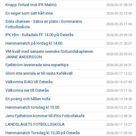
Knapp förlust mot IFK Malmö
2026-05-31 08:29
En seger som satt hårt inne
2026-05-25 13:50
Sista chansen - Säkra en plats i Sommarens
2026-05-25 11:04
Fotbollsskola
IFK Hlm - Kulladals FF 14.00 på Österås
2026-05-23 09:18
Hemmamatch på lördag kl 14.00
2026-05-21 20:57
VM-kväll med senaste svenske förbundskaptenen
2026-05-20 09:03
JANNE ANDERSSON
Fjellström levererade sina experttips
2026-05-20 04:31
Glöm inte anmäla er till nästa Kafékväll
2026-05-17 12:52
Välkomna IDAG till Österås
2026-05-16 07:40
Välkomna ner till Österås
2026-05-15 11:26
En poäng och hållen nolla
2026-05-14 18:38
Hemmamatch torsdag kl 13.00
2026-05-13 21:20
Jens Fjellström kommer till IFKs Fotbollskafé
2026-05-12 08:20
LANDSLAGETS FOTBOLLSSKOLA
2026-05-11 10:27
Hemmamatch Torsdag kl 13,00 på Österås
2026-05-11 09:55