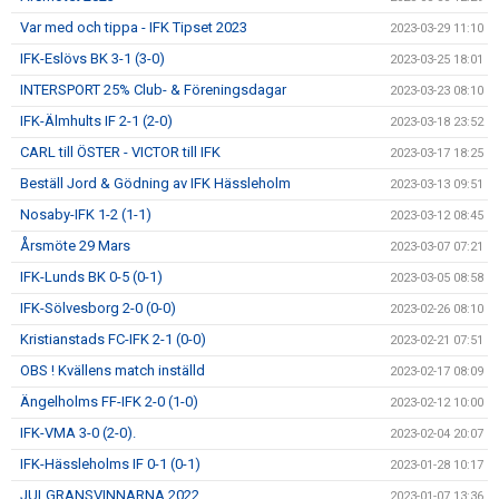
Var med och tippa - IFK Tipset 2023
2023-03-29 11:10
IFK-Eslövs BK 3-1 (3-0)
2023-03-25 18:01
INTERSPORT 25% Club- & Föreningsdagar
2023-03-23 08:10
IFK-Älmhults IF 2-1 (2-0)
2023-03-18 23:52
CARL till ÖSTER - VICTOR till IFK
2023-03-17 18:25
Beställ Jord & Gödning av IFK Hässleholm
2023-03-13 09:51
Nosaby-IFK 1-2 (1-1)
2023-03-12 08:45
Årsmöte 29 Mars
2023-03-07 07:21
IFK-Lunds BK 0-5 (0-1)
2023-03-05 08:58
IFK-Sölvesborg 2-0 (0-0)
2023-02-26 08:10
Kristianstads FC-IFK 2-1 (0-0)
2023-02-21 07:51
OBS ! Kvällens match inställd
2023-02-17 08:09
Ängelholms FF-IFK 2-0 (1-0)
2023-02-12 10:00
IFK-VMA 3-0 (2-0).
2023-02-04 20:07
IFK-Hässleholms IF 0-1 (0-1)
2023-01-28 10:17
JULGRANSVINNARNA 2022
2023-01-07 13:36