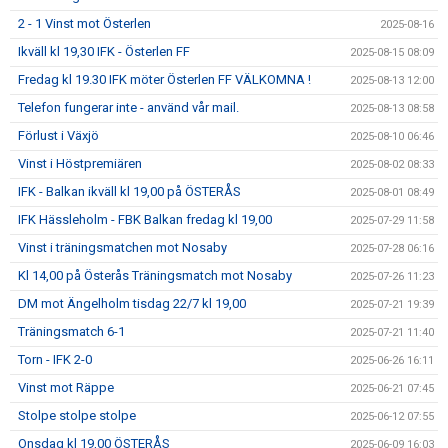
2 - 1 Vinst mot Österlen
2025-08-16
Ikväll kl 19,30 IFK - Österlen FF
2025-08-15 08:09
Fredag kl 19.30 IFK möter Österlen FF VÄLKOMNA !
2025-08-13 12:00
Telefon fungerar inte - använd vår mail.
2025-08-13 08:58
Förlust i Växjö
2025-08-10 06:46
Vinst i Höstpremiären
2025-08-02 08:33
IFK - Balkan ikväll kl 19,00 på ÖSTERÅS
2025-08-01 08:49
IFK Hässleholm - FBK Balkan fredag kl 19,00
2025-07-29 11:58
Vinst i träningsmatchen mot Nosaby
2025-07-28 06:16
Kl 14,00 på Österås Träningsmatch mot Nosaby
2025-07-26 11:23
DM mot Ängelholm tisdag 22/7 kl 19,00
2025-07-21 19:39
Träningsmatch 6-1
2025-07-21 11:40
Torn - IFK 2-0
2025-06-26 16:11
Vinst mot Räppe
2025-06-21 07:45
Stolpe stolpe stolpe
2025-06-12 07:55
Onsdag kl 19,00 ÖSTERÅS
2025-06-09 16:03