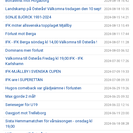
Bortavinst mot Högaborg
2024-08-18 16:42
Landskamp på Österås! Välkomna tisdagen den 10 sep!
2024-08-18 10:35
SONJE BJÖRCK 1931-2024
2024-08-15 14:21
IFK möter allsvenska topplaget Mjällby
2024-08-13 15:49
Förlust mot Berga
2024-08-11 17:44
IFK - IFK Berga söndag kl 14,00 Välkomna till Österås !
2024-08-07 11:28
Dominans men förlust
2024-08-03 06:52
Välkomna till Österås Fredag kl 19,00 IFK - IFK
2024-07-30 17:26
Karlshamn
IFK-MJÄLLBY I SVENSKA CUPEN
2024-07-09 19:33
IFK-are I SUPERETTAN
2024-07-08 09:33
Hugos comeback var glädjeämne i förlusten
2024-06-29 19:26
Max gjorde 2 mål!
2024-06-25 09:32
Serieseger för U19
2024-06-22 12:16
Oavgjort mot Trelleborg
2024-06-19 23:00
Sista Hemmamatchen för vårsäsongen - onsdag kl
2024-06-18 08:28
19,00