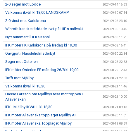
2-0 seger mot Lödde
2024-09-14 16:33
Välkomna ikväll kl 18,00 LANDSKAMP
2024-09-10 07:54
2-0 vinst mot Karlskrona
2024-09-06 23:10
Winroth kanske räddade livet på HIF:s målvakt
2024-09-05 13:45
Nytt nummer till IFKs Kansli
2024-09-03 11:21
IFK möter FK Karlskrona på fredag kl 19,30
2024-09-02 16:41
Oavgjort i Hässleholmsderbyt
2024-08-30 22:14
Seger mot Österlen
2024-08-26 22:53
IFK möter Österlen FF måndag 26/8 kl 19,00
2024-08-22 12:43
Tufft mot Mjällby
2024-08-21 22:33
Välkomna ikväll kl 18,30
2024-08-21 11:46
Hasse Larsson om Mjällbys resa mot toppen i
2024-08-21 10:00
Allsvenskan
IFK - Mjällby IKVÄLL kl 18,30
2024-08-21 09:13
IFK möter Allsvenska topplaget Mjällby AIF
2024-08-20 11:01
IFK möter Allsvenska Topplaget Mjällby
2024-08-19 08:39