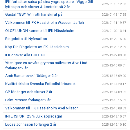
IFK fortsätter satsa på sina yngre spelare - Viggo Gill
2026-01-19 12:03
lyfts upp och skriver A-kontrakt på 2 år
Gustaf ”GW” Winroth har skrivit på
2026-01-18 17:55
Välkommen till IFK Hässleholm Waseem Jafleh
2026-01-11 19:57
OLOF LUNDH kommer till IFK Hässleholm
2026-01-02 13:44
Bingolotto till Nyårsafton
2025-12-29 15:00
Köp Din Bingolotto av IFK Hässleholm
2025-12-23 12:09
IFK önskar Alla GOD JUL
2025-12-22 09:38
Ytterligare en av våra grymma målvakter Alve Lind
2025-12-16 09:01
förlänger 2 år
Amir Ramanovski förlänger 2 år
2025-12-15 09:00
Kvalitetsklubb Svenska Fotbollsförbundet
2025-12-14 20:17
GP förlänger och skriver 2 år
2025-12-14 09:02
Felix Persson förlänger 2 år
2025-12-13 15:02
Välkommen till IFK Hässleholm Axel Nilsson
2025-12-13 08:59
INTERSPORT 25 % Julklappsdagar
2025-12-12 10:57
Lucas Johnsson förlänger 2 år
2025-12-12 10:10