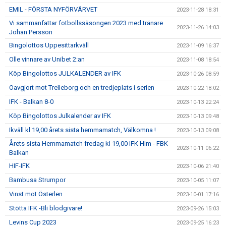
EMIL - FÖRSTA NYFÖRVÄRVET
2023-11-28 18:31
Vi sammanfattar fotbollssäsongen 2023 med tränare
2023-11-26 14:03
Johan Persson
Bingolottos Uppesittarkväll
2023-11-09 16:37
Olle vinnare av Unibet 2:an
2023-11-08 18:54
Köp Bingolottos JULKALENDER av IFK
2023-10-26 08:59
Oavgjort mot Trelleborg och en tredjeplats i serien
2023-10-22 18:02
IFK - Balkan 8-0
2023-10-13 22:24
Köp Bingolottos Julkalender av IFK
2023-10-13 09:48
Ikväll kl 19,00 årets sista hemmamatch, Välkomna !
2023-10-13 09:08
Årets sista Hemmamatch fredag kl 19,00 IFK Hlm - FBK
2023-10-11 06:22
Balkan
HIF-IFK
2023-10-06 21:40
Bambusa Strumpor
2023-10-05 11:07
Vinst mot Österlen
2023-10-01 17:16
Stötta IFK -Bli blodgivare!
2023-09-26 15:03
Levins Cup 2023
2023-09-25 16:23