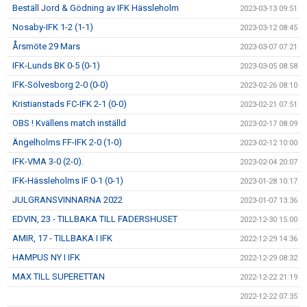
Beställ Jord & Gödning av IFK Hässleholm
2023-03-13 09:51
Nosaby-IFK 1-2 (1-1)
2023-03-12 08:45
Årsmöte 29 Mars
2023-03-07 07:21
IFK-Lunds BK 0-5 (0-1)
2023-03-05 08:58
IFK-Sölvesborg 2-0 (0-0)
2023-02-26 08:10
Kristianstads FC-IFK 2-1 (0-0)
2023-02-21 07:51
OBS ! Kvällens match inställd
2023-02-17 08:09
Ängelholms FF-IFK 2-0 (1-0)
2023-02-12 10:00
IFK-VMA 3-0 (2-0).
2023-02-04 20:07
IFK-Hässleholms IF 0-1 (0-1)
2023-01-28 10:17
JULGRANSVINNARNA 2022
2023-01-07 13:36
EDVIN, 23 - TILLBAKA TILL FADERSHUSET
2022-12-30 15:00
AMIR, 17 - TILLBAKA I IFK
2022-12-29 14:36
HAMPUS NY I IFK
2022-12-29 08:32
MAX TILL SUPERETTAN
2022-12-22 21:19
2022-12-22 07:35