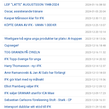
LEIF ”LATTE” AUGUSTSSON 1948-2024
2024-01-16 08:50
Oscar, assisterande tränare
2024-01-05 20:04
Kasper Månsson klar för IFK
2023-12-30 11:22
KÖPTE GRAN AV IFK - VANN 1.000 KR
2023-12-25 13:07
2023-12-20 10:14
Ytterligare två egna unga produkter tar plats i A-truppen
2023-12-18 13:06
Cupseger!
2023-12-16 18:48
TOG GRANEN PÅ CYKELN
2023-12-16 11:32
IFK Topp-Sverige för unga
2023-12-14 20:32
Harry Thomasson - ny i IFK
2023-12-14 12:37
Amir Ramanovski & Jan Al Salo har förlängt
2023-12-13 18:03
IFK gör klart med ny målvakt
2023-12-12 19:36
Elliot Pramberg väljer IFK
2023-12-12 09:12
IFK säljer GRANAR utanför ICA Maxi
2023-12-09 17:23
Sebastian Carlsons föreläsning Stolt - Stark - CP
2023-12-04 16:51
Intersport dubblar sitt stöd till IFK
2023-11-29 10:40