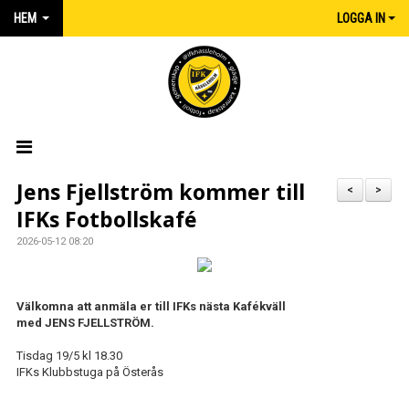
HEM
LOGGA IN
HEM
Jens Fjellström kommer till
<
>
IFKs Fotbollskafé
NYHETER
2026-05-12 08:20
MATCHER
KALENDER
Välkomna att anmäla er till IFKs nästa Kafékväll
med JENS FJELLSTRÖM.
IFK:AREN
Tisdag 19/5 kl 18.30
IFKs Klubbstuga på Österås
KLUBBSHOP INTERSPORT