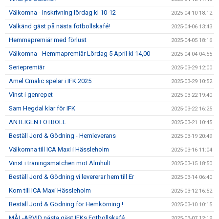
Välkomna - Inskrivning lördag kl 10-12
2025-04-10 18:12
Välkänd gäst på nästa fotbollskafé!
2025-04-06 13:43
Hemmapremiär med förlust
2025-04-05 18:16
Välkomna - Hemmapremiär Lördag 5 April kl 14,00
2025-04-04 04:55
Seriepremiär
2025-03-29 12:00
Amel Crnalic spelar i IFK 2025
2025-03-29 10:52
Vinst i genrepet
2025-03-22 19:40
Sam Hegdal klar för IFK
2025-03-22 16:25
ÄNTLIGEN FOTBOLL
2025-03-21 10:45
Beställ Jord & Gödning - Hemleverans
2025-03-19 20:49
Välkomna till ICA Maxi i Hässleholm
2025-03-16 11:04
Vinst i träningsmatchen mot Älmhult
2025-03-15 18:50
Beställ Jord & Gödning vi levererar hem till Er
2025-03-14 06:40
Kom till ICA Maxi Hässleholm
2025-03-12 16:52
Beställ Jord & Gödning för Hemkörning !
2025-03-10 10:15
MÅL-ARVID nästa gäst IFKs Fotbollskafé
2025-03-07 12:19