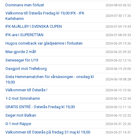
Dominans men förlust
2024-08-03 06:52
Välkomna till Österås Fredag kl 19,00 IFK - IFK
2024-07-30 17:26
Karlshamn
IFK-MJÄLLBY I SVENSKA CUPEN
2024-07-09 19:33
IFK-are I SUPERETTAN
2024-07-08 09:33
Hugos comeback var glädjeämne i förlusten
2024-06-29 19:26
Max gjorde 2 mål!
2024-06-25 09:32
Serieseger för U19
2024-06-22 12:16
Oavgjort mot Trelleborg
2024-06-19 23:00
Sista Hemmamatchen för vårsäsongen - onsdag kl
2024-06-18 08:28
19,00
Välkommen till Österås !
2024-06-15 10:56
1-2 mot Simrishamn
2024-06-14 22:34
GRATIS ENTRÉ - Österås Fredag kl 19,00
2024-06-12 11:16
Seger mot Balkan
2024-06-10 22:32
0-1 mot Räppe
2024-05-31 22:26
Välkommen till Österås på fredag 31 maj kl 19,00
2024-05-27 14:31