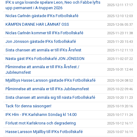
IFK:s unga lovande spelare Leon, Neo och Fabbe lyfts
2025-12-11 17:17
upp permanent i A-truppen 2026
Niclas Carlnén gästade IFKs Fotbollskafé
2025-12-10 12:03
KÄMPEN DANNE HAR LÄMNAT OSS
2025-12-06 05:37
Niclas Carlnén kommer till IFKs Fotbollskafé
2025-11-23 11:38
Jon Jönsson gästade IFKs fotbollskafé
2025-11-20 15:43
Sista chansen att anmäla er till IFKs Årsfest
2025-11-12 11:13
Nästa gäst IFKs Fotbollskafé JON JÖNSSON
2025-11-02 07:22
Påminnelse att anmäla er till IFKs Årsfest /
2025-10-31 12:44
Jubileumsfest
Mjällbys Hasse Larsson gästade IFKs Fotbollskafé
2025-10-24 08:52
Påminnelse att anmäla er till IFKs Jubileumsfest
2025-10-22 09:46
Sista chansen att anmäla sig till nästa Fotbollskafé
2025-10-20 11:23
Tack för denna säsongen!
2025-10-19 20:16
IFK Hlm - IFK Karlshamn Söndag kl 14.00
2025-10-17 11:24
Förlust mot Karlskrona och degradering
2025-10-12 16:17
Hasse Larsson Mjällby till IFKs Fotbollskafé
2025-10-07 16:19