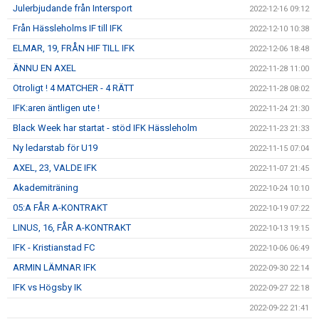
Julerbjudande från Intersport
2022-12-16 09:12
Från Hässleholms IF till IFK
2022-12-10 10:38
ELMAR, 19, FRÅN HIF TILL IFK
2022-12-06 18:48
ÄNNU EN AXEL
2022-11-28 11:00
Otroligt ! 4 MATCHER - 4 RÄTT
2022-11-28 08:02
IFK:aren äntligen ute !
2022-11-24 21:30
Black Week har startat - stöd IFK Hässleholm
2022-11-23 21:33
Ny ledarstab för U19
2022-11-15 07:04
AXEL, 23, VALDE IFK
2022-11-07 21:45
Akademiträning
2022-10-24 10:10
05:A FÅR A-KONTRAKT
2022-10-19 07:22
LINUS, 16, FÅR A-KONTRAKT
2022-10-13 19:15
IFK - Kristianstad FC
2022-10-06 06:49
ARMIN LÄMNAR IFK
2022-09-30 22:14
IFK vs Högsby IK
2022-09-27 22:18
2022-09-22 21:41