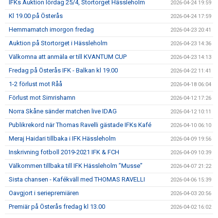
IFKs Auktion lördag 25/4, Stortorget Hässleholm
2026-04-24 19:59
Kl 19.00 på Österås
2026-04-24 17:59
Hemmamatch imorgon fredag
2026-04-23 20:41
Auktion på Stortorget i Hässleholm
2026-04-23 14:36
Välkomna att anmäla er till KVANTUM CUP
2026-04-23 14:13
Fredag på Österås IFK - Balkan kl 19.00
2026-04-22 11:41
1-2 förlust mot Råå
2026-04-18 06:04
Förlust mot Simrishamn
2026-04-12 17:26
Norra Skåne sänder matchen live IDAG
2026-04-12 10:11
Publikrekord när Thomas Ravelli gästade IFKs Kafé
2026-04-10 06:10
Meraj Haidari tillbaka i IFK Hässleholm
2026-04-09 19:56
Inskrivning fotboll 2019-2021 IFK & FCH
2026-04-09 10:39
Välkommen tillbaka till IFK Hässleholm ”Musse”
2026-04-07 21:22
Sista chansen - Kafékväll med THOMAS RAVELLI
2026-04-06 15:39
Oavgjort i seriepremiären
2026-04-03 20:56
Premiär på Österås fredag kl 13.00
2026-04-02 16:02