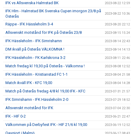
IFK vs Allsvenska Halmstad BK
2023-08-22 12:59
IFK Hlm - Halmstad BK Svenska Cupen imorgon 23/8 på
2023-08-22 10:36
Österås
Räppe - IFK Hässleholm 3-4
2023-08-20 22:12
Allsvenskt motstånd för IFK på Österås 23/8
2023-08-15 15:24
IFK Hässleholm - IFK Simrishamn
2023-08-14 22:43
DM ikväll på Österås VÄLKOMNA !
2023-08-14 14:13
IFK Hässleholm - FK Karlskrona 3-2
2023-08-11 22:46
Match fredag kl 19,30 på Österås - Välkomna !
2023-08-08 12:52
IFK Hässleholm - Kristianstad FC 1-1
2023-08-04 21:58
Match ikväll IFK - KFC 19,00
2023-08-04 14:28
Match på Österås fredag 4/8 kl 19,00 IFK - KFC
2023-07-31 21:57
IFK Simrishamn - IFK Hässleholm 2-0
2023-07-29 18:52
Allsvenskt motstånd för IFK
2023-07-04 22:30
IFK - HIF 0-2
2023-06-21 22:47
Välkommen på Derbyfest IFK - HIF 21/6 kl 19,00
2023-06-19 12:52
Oavgjort i Malmö
2023-06-17 08:43