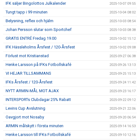
IFK säljer Bingolottos Julkalender
2025-10-07 09:55
Tungt tapp i 99 minuten
2025-10-04 08:02
Belysning, reflex och hjälm
2025-10-03 08:54
Johan Persson slutar som Sportchef
2025-10-03 08:38
GRATIS ENTRÉ Fredag 19.00
2025-10-02 15:12
IFK Hässleholms Årsfest / 120-Årsfest
2025-10-02 09:08
Förlust mot Kristianstad
2025-09-27 06:38
Henke Larsson på IFKs Fotbollskafé
2025-09-26 13:13
VI HEJAR TILLSAMMANS
2025-09-25 15:13
IFKs Årsfest / 120-Årsfest
2025-09-24 11:42
NYTT ARMIN-MÅL MOT AJAX
2025-09-23 16:17
INTERSPORTs Clubdagar 25% Rabatt
2025-09-22 09:12
Levins Cup Avslutning
2025-09-21 22:06
Oavgjort mot Nosaby
2025-09-20 06:54
ARMIN målskytt i första minuten
2025-09-14 16:53
Henke Larsson till IFKs Fotbollskafé
2025-09-10 12:16