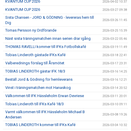
KVANTUM CUP 2026
2026-04-02 10:37
KVANTUM CUP 2026
2026-03-27 09:38
Sista Chansen - JORD & GÖDNING - levereras hem till
2026-03-26 11:45
Dig
Tomas Persson ny Ordförande
2026-03-25 15:39
Näst sista träningsmatchen innan serien drar igång
2026-03-22 05:46
THOMAS RAVELLI kommer till IFKs Fotbollskafé
2026-03-19 11:49
Tobias Linderoth gästade IFKs Kafé
2026-03-18 22:41
Valberednings förslag till Årsmötet
2026-03-17 23:31
TOBIAS LINDEROTH gästar IFK 18/3
2026-03-16 14:25
Beställ Jord & Gödning för hemleverans
2026-03-16 12:21
Vinst i träningsmatchen mot Hanaskog
2026-03-14 20:52
Välkommen till IFK Hässleholm Erwan Devriese
2026-03-11 20:01
Tobias Linderoth till IFKs Kafé 18/3
2026-03-10 09:11
Varmt välkommen till IFK Hässleholm Michael B
2026-03-08 19:26
Andersen
TOBIAS LINDEROTH kommer till IFKs Kafé
2026-03-04 10:32