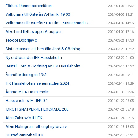
Förlust i hemmapremiären
2024-04-06 08:37
Välkomna till Österås A-Plan kl 19,00
2024-04-05 12:21
Välkomna till Österås ! IFK Hlm - Kristianstad FC
2024-04-02 14:56
Alve Lind flyttas upp i A-truppen
2024-04-01 17:16
Teodor Dobrijevic
2024-03-26 17:33
Sista chansen att beställa Jord & Gödning
2024-03-21 11:22
Ny ordförande i IFK Hässleholm
2024-03-20 21:00
Beställ Jord & Gödning av IFK Hässleholm
2024-03-10 10:32
Årsmöte tisdagen 19/3
2024-03-05 09:11
IFK Hässleholms seriematcher 2024
2024-02-14 19:29
Årsmöte IFK Hässleholm
2024-01-31 09:34
Hässleholms IF - IFK 0-1
2024-01-27 06:05
IDROTTSNÄTVERKET LOCKADE 200
2024-01-26 06:18
Alen Zahirovic till IFK
2024-01-24 06:15
Alvin Holmgren - ett ungt nyförvärv
2024-01-18 18:03
Gustaf Winroth till IFK
2024-01-17 20:31