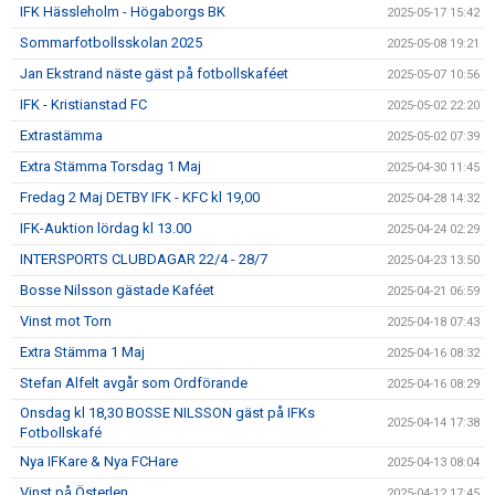
IFK Hässleholm - Högaborgs BK
2025-05-17 15:42
Sommarfotbollsskolan 2025
2025-05-08 19:21
Jan Ekstrand näste gäst på fotbollskaféet
2025-05-07 10:56
IFK - Kristianstad FC
2025-05-02 22:20
Extrastämma
2025-05-02 07:39
Extra Stämma Torsdag 1 Maj
2025-04-30 11:45
Fredag 2 Maj DETBY IFK - KFC kl 19,00
2025-04-28 14:32
IFK-Auktion lördag kl 13.00
2025-04-24 02:29
INTERSPORTS CLUBDAGAR 22/4 - 28/7
2025-04-23 13:50
Bosse Nilsson gästade Kaféet
2025-04-21 06:59
Vinst mot Torn
2025-04-18 07:43
Extra Stämma 1 Maj
2025-04-16 08:32
Stefan Alfelt avgår som Ordförande
2025-04-16 08:29
Onsdag kl 18,30 BOSSE NILSSON gäst på IFKs
2025-04-14 17:38
Fotbollskafé
Nya IFKare & Nya FCHare
2025-04-13 08:04
Vinst på Österlen
2025-04-12 17:45