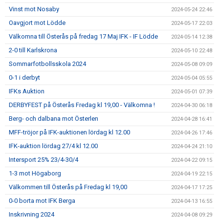
Vinst mot Nosaby
2024-05-24 22:46
Oavgjort mot Lödde
2024-05-17 22:03
Välkomna till Österås på fredag 17 Maj IFK - IF Lödde
2024-05-14 12:38
2-0 till Karlskrona
2024-05-10 22:48
Sommarfotbollsskola 2024
2024-05-08 09:09
0-1 i derbyt
2024-05-04 05:55
IFKs Auktion
2024-05-01 07:39
DERBYFEST på Österås Fredag kl 19,00 - Välkomna !
2024-04-30 06:18
Berg- och dalbana mot Österlen
2024-04-28 16:41
MFF-tröjor på IFK-auktionen lördag kl 12.00
2024-04-26 17:46
IFK-auktion lördag 27/4 kl 12.00
2024-04-24 21:10
Intersport 25% 23/4-30/4
2024-04-22 09:15
1-3 mot Högaborg
2024-04-19 22:15
Välkommen till Österås på Fredag kl 19,00
2024-04-17 17:25
0-0 borta mot IFK Berga
2024-04-13 16:55
Inskrivning 2024
2024-04-08 09:29