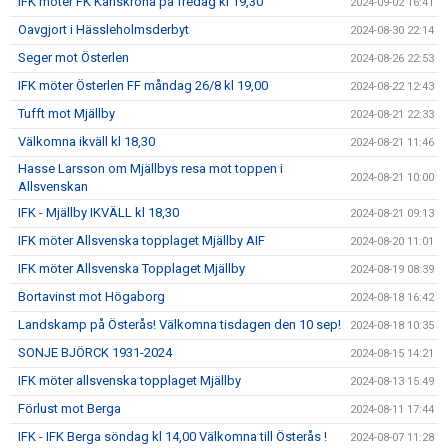
IFK möter FK Karlskrona på fredag kl 19,30
2024-09-02 16:41
Oavgjort i Hässleholmsderbyt
2024-08-30 22:14
Seger mot Österlen
2024-08-26 22:53
IFK möter Österlen FF måndag 26/8 kl 19,00
2024-08-22 12:43
Tufft mot Mjällby
2024-08-21 22:33
Välkomna ikväll kl 18,30
2024-08-21 11:46
Hasse Larsson om Mjällbys resa mot toppen i
2024-08-21 10:00
Allsvenskan
IFK - Mjällby IKVÄLL kl 18,30
2024-08-21 09:13
IFK möter Allsvenska topplaget Mjällby AIF
2024-08-20 11:01
IFK möter Allsvenska Topplaget Mjällby
2024-08-19 08:39
Bortavinst mot Högaborg
2024-08-18 16:42
Landskamp på Österås! Välkomna tisdagen den 10 sep!
2024-08-18 10:35
SONJE BJÖRCK 1931-2024
2024-08-15 14:21
IFK möter allsvenska topplaget Mjällby
2024-08-13 15:49
Förlust mot Berga
2024-08-11 17:44
IFK - IFK Berga söndag kl 14,00 Välkomna till Österås !
2024-08-07 11:28