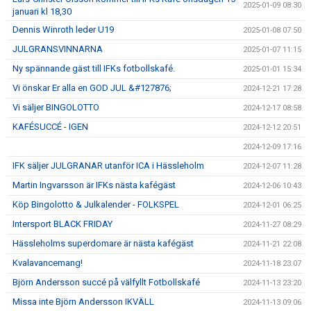
2025-01-09 08:30
januari kl 18,30
Dennis Winroth leder U19
2025-01-08 07:50
JULGRANSVINNARNA
2025-01-07 11:15
Ny spännande gäst till IFKs fotbollskafé.
2025-01-01 15:34
Vi önskar Er alla en GOD JUL &#127876;
2024-12-21 17:28
Vi säljer BINGOLOTTO
2024-12-17 08:58
KAFÉSUCCÉ - IGEN
2024-12-12 20:51
2024-12-09 17:16
IFK säljer JULGRANAR utanför ICA i Hässleholm
2024-12-07 11:28
Martin Ingvarsson är IFKs nästa kafégäst
2024-12-06 10:43
Köp Bingolotto & Julkalender - FOLKSPEL
2024-12-01 06:25
Intersport BLACK FRIDAY
2024-11-27 08:29
Hässleholms superdomare är nästa kafégäst
2024-11-21 22:08
Kvalavancemang!
2024-11-18 23:07
Björn Andersson succé på välfyllt Fotbollskafé
2024-11-13 23:20
Missa inte Björn Andersson IKVÄLL
2024-11-13 09:06