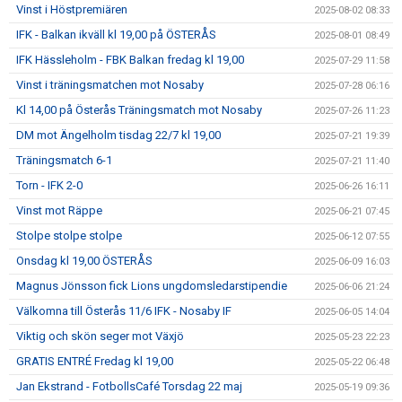
Vinst i Höstpremiären
2025-08-02 08:33
IFK - Balkan ikväll kl 19,00 på ÖSTERÅS
2025-08-01 08:49
IFK Hässleholm - FBK Balkan fredag kl 19,00
2025-07-29 11:58
Vinst i träningsmatchen mot Nosaby
2025-07-28 06:16
Kl 14,00 på Österås Träningsmatch mot Nosaby
2025-07-26 11:23
DM mot Ängelholm tisdag 22/7 kl 19,00
2025-07-21 19:39
Träningsmatch 6-1
2025-07-21 11:40
Torn - IFK 2-0
2025-06-26 16:11
Vinst mot Räppe
2025-06-21 07:45
Stolpe stolpe stolpe
2025-06-12 07:55
Onsdag kl 19,00 ÖSTERÅS
2025-06-09 16:03
Magnus Jönsson fick Lions ungdomsledarstipendie
2025-06-06 21:24
Välkomna till Österås 11/6 IFK - Nosaby IF
2025-06-05 14:04
Viktig och skön seger mot Växjö
2025-05-23 22:23
GRATIS ENTRÉ Fredag kl 19,00
2025-05-22 06:48
Jan Ekstrand - FotbollsCafé Torsdag 22 maj
2025-05-19 09:36