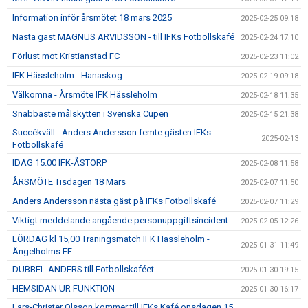
Information inför årsmötet 18 mars 2025
2025-02-25 09:18
Nästa gäst MAGNUS ARVIDSSON - till IFKs Fotbollskafé
2025-02-24 17:10
Förlust mot Kristianstad FC
2025-02-23 11:02
IFK Hässleholm - Hanaskog
2025-02-19 09:18
Välkomna - Årsmöte IFK Hässleholm
2025-02-18 11:35
Snabbaste målskytten i Svenska Cupen
2025-02-15 21:38
Succékväll - Anders Andersson femte gästen IFKs
2025-02-13
Fotbollskafé
IDAG 15.00 IFK-ÅSTORP
2025-02-08 11:58
ÅRSMÖTE Tisdagen 18 Mars
2025-02-07 11:50
Anders Andersson nästa gäst på IFKs Fotbollskafé
2025-02-07 11:29
Viktigt meddelande angående personuppgiftsincident
2025-02-05 12:26
LÖRDAG kl 15,00 Träningsmatch IFK Hässleholm -
2025-01-31 11:49
Ängelholms FF
DUBBEL-ANDERS till Fotbollskaféet
2025-01-30 19:15
HEMSIDAN UR FUNKTION
2025-01-30 16:17
Lars-Christer Olsson kommer till IFKs Kafé onsdagen 15