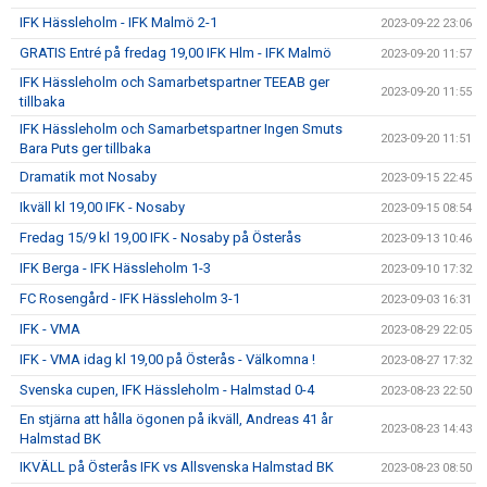
IFK Hässleholm - IFK Malmö 2-1
2023-09-22 23:06
GRATIS Entré på fredag 19,00 IFK Hlm - IFK Malmö
2023-09-20 11:57
IFK Hässleholm och Samarbetspartner TEEAB ger
2023-09-20 11:55
tillbaka
IFK Hässleholm och Samarbetspartner Ingen Smuts
2023-09-20 11:51
Bara Puts ger tillbaka
Dramatik mot Nosaby
2023-09-15 22:45
Ikväll kl 19,00 IFK - Nosaby
2023-09-15 08:54
Fredag 15/9 kl 19,00 IFK - Nosaby på Österås
2023-09-13 10:46
IFK Berga - IFK Hässleholm 1-3
2023-09-10 17:32
FC Rosengård - IFK Hässleholm 3-1
2023-09-03 16:31
IFK - VMA
2023-08-29 22:05
IFK - VMA idag kl 19,00 på Österås - Välkomna !
2023-08-27 17:32
Svenska cupen, IFK Hässleholm - Halmstad 0-4
2023-08-23 22:50
En stjärna att hålla ögonen på ikväll, Andreas 41 år
2023-08-23 14:43
Halmstad BK
IKVÄLL på Österås IFK vs Allsvenska Halmstad BK
2023-08-23 08:50