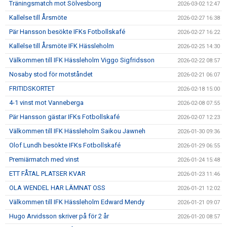
Träningsmatch mot Sölvesborg
2026-03-02 12:47
Kallelse till Årsmöte
2026-02-27 16:38
Pär Hansson besökte IFKs Fotbollskafé
2026-02-27 16:22
Kallelse till Årsmöte IFK Hässleholm
2026-02-25 14:30
Välkommen till IFK Hässleholm Viggo Sigfridsson
2026-02-22 08:57
Nosaby stod för motståndet
2026-02-21 06:07
FRITIDSKORTET
2026-02-18 15:00
4-1 vinst mot Vanneberga
2026-02-08 07:55
Pär Hansson gästar IFKs Fotbollskafé
2026-02-07 12:23
Välkommen till IFK Hässleholm Saikou Jawneh
2026-01-30 09:36
Olof Lundh besökte IFKs Fotbollskafé
2026-01-29 06:55
Premiärmatch med vinst
2026-01-24 15:48
ETT FÅTAL PLATSER KVAR
2026-01-23 11:46
OLA WENDEL HAR LÄMNAT OSS
2026-01-21 12:02
Välkommen till IFK Hässleholm Edward Mendy
2026-01-21 09:07
Hugo Arvidsson skriver på för 2 år
2026-01-20 08:57