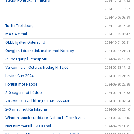
Säkrat kontrakt i Simrishamn
2024-10-12 17:52
2024-10-11 10:57
2024-10-06 09:29
Tufft i Trelleborg
2024-10-05 18:05
MAX 4:e mål
2024-10-05 08:47
OLLE hjälte i Östersund
2024-10-01 08:21
Oavgjort i dramatisk match mot Nosaby
2024-09-27 21:54
Clubdagar på Intersport!
2024-09-25 18:33
Välkomna till Österås fredag kl 19,00
2024-09-23 17:12
Levins Cup 2024
2024-09-22 21:09
Förlust mot Räppe
2024-09-20 22:28
2-0 seger mot Lödde
2024-09-14 16:33
Välkomna ikväll kl 18,00 LANDSKAMP
2024-09-10 07:54
2-0 vinst mot Karlskrona
2024-09-06 23:10
Winroth kanske räddade livet på HIF:s målvakt
2024-09-05 13:45
Nytt nummer till IFKs Kansli
2024-09-03 11:21