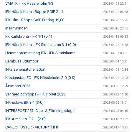
VMA IK - IFK Hässleholm 1-3
2023-04-28 22:21
IFK Hässleholm - Räppe GOIF 2 - 1
2023-04-22 06:58
IFK Hlm - Räppe GoIF Fredag 19,00
2023-04-20 15:25
Inskrivningen
2023-04-16 20:55
FK Karlskrona - IFK 1-1 (0-1)
2023-04-15 09:33
IFK Hässleholm - IFK Simrishamn 3-1 (0-0)
2023-04-07 18:48
Hemmapremiär idag IFK - IFK Simrishamn
2023-04-07 08:51
Bambusa Strumpor
2023-04-04 13:21
IFKs seriematcher 2023
2023-04-03 12:34
Kristianstad FC - IFK Hässleholm 2-0 (0-0)
2023-04-01 10:03
Årsmötet 2023
2023-03-30 12:29
Var med och tippa - IFK Tipset 2023
2023-03-29 11:10
IFK-Eslövs BK 3-1 (3-0)
2023-03-25 18:01
INTERSPORT 25% Club- & Föreningsdagar
2023-03-23 08:10
IFK-Älmhults IF 2-1 (2-0)
2023-03-18 23:52
CARL till ÖSTER - VICTOR till IFK
2023-03-17 18:25