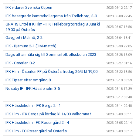
IFK vidare i Svenska Cupen
2023-06-12 22:17
IFK besegrade kamratkollegorna från Trelleborg, 3-0
2023-06-08 22:45
GRATIS Entré IFK Hlm - IFK Trelleborg torsdag 8 Juni kl
2023-06-07 16:56
19,00 på Österås
Oavgjort i Malmö, 2-2
2023-06-04 18:41
IFK - Bjärnum 2-1 (DM-match)
2023-05-30 22:05
Dags att anmäla sig till Sommarfotbollsskolan 2023
2023-05-28 15:09
IFK - Österlen 0-2
2023-05-27 01:16
IFK Hlm - Österlen FF på Österås fredag 26/5 kl 19,00
2023-05-22 18:56
IFK Tipset efter omgång 8
2023-05-19 08:59
Nosaby IF - IFK Hässleholm 3-5
2023-05-18 17:39
2023-05-17 08:40
IFK Hässleholm - IFK Berga 2 - 1
2023-05-14 09:48
IFK Hlm - IFK Berga på lördag kl 14,00 Välkomna !
2023-05-09 06:11
IFK Hässleholm - FC Rosengård 2 - 4
2023-05-05 22:14
IFK Hlm - FC Rosengård på Österås
2023-05-03 08:17