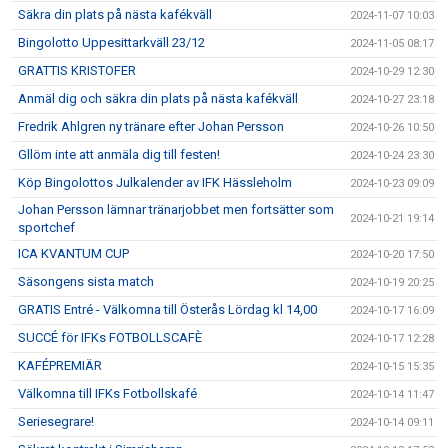
Säkra din plats på nästa kafékväll
2024-11-07 10:03
Bingolotto Uppesittarkväll 23/12
2024-11-05 08:17
GRATTIS KRISTOFER
2024-10-29 12:30
Anmäl dig och säkra din plats på nästa kafékväll
2024-10-27 23:18
Fredrik Ahlgren ny tränare efter Johan Persson
2024-10-26 10:50
Gllöm inte att anmäla dig till festen!
2024-10-24 23:30
Köp Bingolottos Julkalender av IFK Hässleholm
2024-10-23 09:09
Johan Persson lämnar tränarjobbet men fortsätter som
2024-10-21 19:14
sportchef
ICA KVANTUM CUP
2024-10-20 17:50
Säsongens sista match
2024-10-19 20:25
GRATIS Entré - Välkomna till Österås Lördag kl 14,00
2024-10-17 16:09
SUCCÉ för IFKs FOTBOLLSCAFÈ
2024-10-17 12:28
KAFÉPREMIÄR
2024-10-15 15:35
Välkomna till IFKs Fotbollskafé
2024-10-14 11:47
Seriesegrare!
2024-10-14 09:11