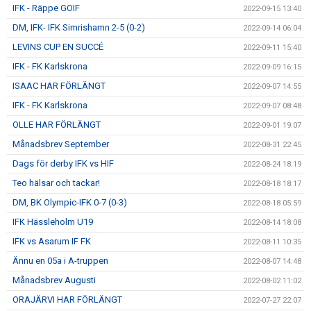
IFK - Räppe GOIF
2022-09-15 13:40
DM, IFK- IFK Simrishamn 2-5 (0-2)
2022-09-14 06:04
LEVINS CUP EN SUCCÉ
2022-09-11 15:40
IFK - FK Karlskrona
2022-09-09 16:15
ISAAC HAR FÖRLÄNGT
2022-09-07 14:55
IFK - FK Karlskrona
2022-09-07 08:48
OLLE HAR FÖRLÄNGT
2022-09-01 19:07
Månadsbrev September
2022-08-31 22:45
Dags för derby IFK vs HIF
2022-08-24 18:19
Teo hälsar och tackar!
2022-08-18 18:17
DM, BK Olympic-IFK 0-7 (0-3)
2022-08-18 05:59
IFK Hässleholm U19
2022-08-14 18:08
IFK vs Asarum IF FK
2022-08-11 10:35
Ännu en 05a i A-truppen
2022-08-07 14:48
Månadsbrev Augusti
2022-08-02 11:02
ORAJÄRVI HAR FÖRLÄNGT
2022-07-27 22:07