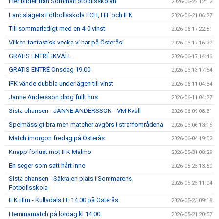
Fler bilder från Sommarfotbollsskolan
2026-06-22 12:12
Landslagets Fotbollsskola FCH, HIF och IFK
2026-06-21 06:27
Till sommarledigt med en 4-0 vinst
2026-06-17 22:51
Vilken fantastisk vecka vi har på Österås!
2026-06-17 16:22
GRATIS ENTRÉ IKVÄLL
2026-06-17 14:46
GRATIS ENTRÉ Onsdag 19.00
2026-06-13 17:54
IFK vände dubbla underlägen till vinst
2026-06-11 04:34
Janne Andersson drog fullt hus
2026-06-11 04:27
Sista chansen - JANNE ANDERSSON - VM Kväll
2026-06-09 08:31
Spelmässigt bra men matcher avgörs i straffområdena
2026-06-06 13:16
Match imorgon fredag på Österås
2026-06-04 19:02
Knapp förlust mot IFK Malmö
2026-05-31 08:29
En seger som satt hårt inne
2026-05-25 13:50
Sista chansen - Säkra en plats i Sommarens
2026-05-25 11:04
Fotbollsskola
IFK Hlm - Kulladals FF 14.00 på Österås
2026-05-23 09:18
Hemmamatch på lördag kl 14.00
2026-05-21 20:57