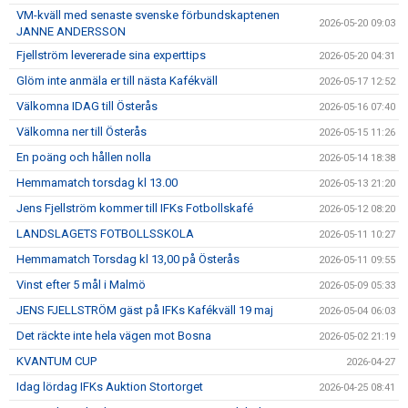
VM-kväll med senaste svenske förbundskaptenen
2026-05-20 09:03
JANNE ANDERSSON
Fjellström levererade sina experttips
2026-05-20 04:31
Glöm inte anmäla er till nästa Kafékväll
2026-05-17 12:52
Välkomna IDAG till Österås
2026-05-16 07:40
Välkomna ner till Österås
2026-05-15 11:26
En poäng och hållen nolla
2026-05-14 18:38
Hemmamatch torsdag kl 13.00
2026-05-13 21:20
Jens Fjellström kommer till IFKs Fotbollskafé
2026-05-12 08:20
LANDSLAGETS FOTBOLLSSKOLA
2026-05-11 10:27
Hemmamatch Torsdag kl 13,00 på Österås
2026-05-11 09:55
Vinst efter 5 mål i Malmö
2026-05-09 05:33
JENS FJELLSTRÖM gäst på IFKs Kafékväll 19 maj
2026-05-04 06:03
Det räckte inte hela vägen mot Bosna
2026-05-02 21:19
KVANTUM CUP
2026-04-27
Idag lördag IFKs Auktion Stortorget
2026-04-25 08:41