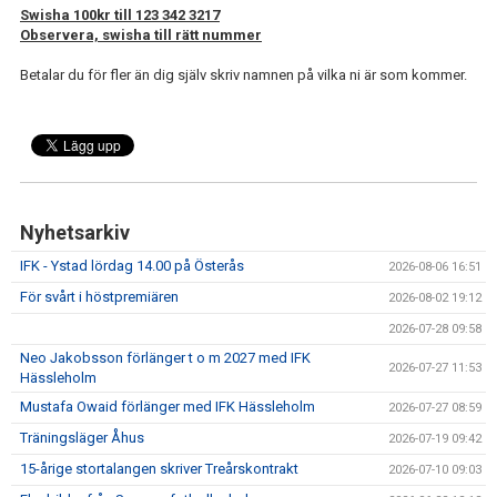
IFK GER TILLBAKA
Swisha 100kr till 123 342 3217
Observera, swisha till rätt nummer
50/50 LOTTERIET
Betalar du för fler än dig själv skriv namnen på vilka ni är som kommer.
IFK TIPSET 2026
VM-TIPSET 2026
Nyhetsarkiv
IFK - Ystad lördag 14.00 på Österås
2026-08-06 16:51
För svårt i höstpremiären
2026-08-02 19:12
2026-07-28 09:58
Neo Jakobsson förlänger t o m 2027 med IFK
2026-07-27 11:53
Hässleholm
Mustafa Owaid förlänger med IFK Hässleholm
2026-07-27 08:59
Träningsläger Åhus
2026-07-19 09:42
15-årige stortalangen skriver Treårskontrakt
2026-07-10 09:03