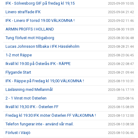
IFK - Sölvesborg GIF på fredag kl 19,15
2025-09-09 10:05
Linero straffade IFK
2025-09-04 21:42
IFK - Linero IF torsd 19.00 VÄLKOMNA !
2025-09-02 11:46
ARMIN PROFFS I HOLLAND
2025-08-30 19:09
Tung förlust mot Högaborg
2025-08-30 06:48
Lucas Johnsson tillbaka i IFK Hässleholm
2025-08-28 21:44
1-2 mot Räppe
2025-08-23 06:45
Ikväll kl 19.00 på Österås IFK - RÄPPE
2025-08-22 08:47
Flygande Start
2025-08-21 09:44
IFK - Räppe på Fredag kl 19,00 VÄLKOMNA !
2025-08-19 10:31
Läxläsning med Mellanmål
2025-08-16 17:19
2 - 1 Vinst mot Österlen
2025-08-16
Ikväll kl 19,30 IFK - Österlen FF
2025-08-15 08:09
Fredag kl 19.30 IFK möter Österlen FF VÄLKOMNA !
2025-08-13 12:00
Telefon fungerar inte - använd vår mail.
2025-08-13 08:58
Förlust i Växjö
2025-08-10 06:46