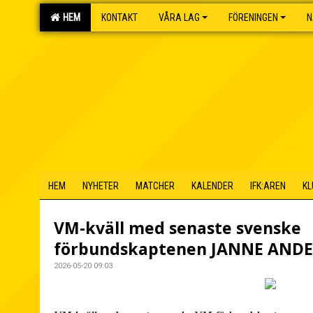
HEM
KONTAKT
VÅRA LAG
FÖRENINGEN
N
HEM
NYHETER
MATCHER
KALENDER
IFK:AREN
KL
VM-kväll med senaste svenske
förbundskaptenen JANNE AND
2026-05-20 09:03