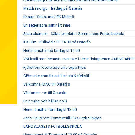
Match imorgon fredag på Österås
Knapp förlust mot IFK Malmö
En seger som satt hårt inne
Sista chansen - Säkra en plats i Sommarens Fotbollsskola
IFK Hlm - Kulladals FF 14.00 på Österås
Hemmamatch på lördag kl 14.00
VM-kväll med senaste svenske förbundskaptenen JANNE AN
Fjellström levererade sina experttips
Glöm inte anmäla er till nästa Kafékväll
Välkomna IDAG till Österås
Välkomna ner till Österås
En poäng och hållen nolla
Hemmamatch torsdag kl 13.00
Jens Fjellström kommer till IFKs Fotbollskafé
LANDSLAGETS FOTBOLLSSKOLA
Hemmamatch Torsdag kl 13,00 på Österås