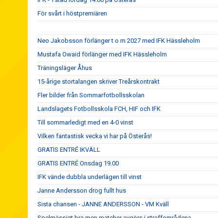
För svårt i höstpremiären
Neo Jakobsson förlänger t o m 2027 med IFK Hässleholm
Mustafa Owaid förlänger med IFK Hässleholm
Träningsläger Åhus
15-årige stortalangen skriver Treårskontrakt
Fler bilder från Sommarfotbollsskolan
Landslagets Fotbollsskola FCH, HIF och IFK
Till sommarledigt med en 4-0 vinst
Vilken fantastisk vecka vi har på Österås!
GRATIS ENTRÉ IKVÄLL
GRATIS ENTRÉ Onsdag 19.00
IFK vände dubbla underlägen till vinst
Janne Andersson drog fullt hus
Sista chansen - JANNE ANDERSSON - VM Kväll
Spelmässigt bra men matcher avgörs i straffområdena