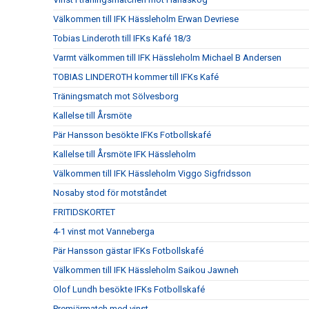
Välkommen till IFK Hässleholm Erwan Devriese
Tobias Linderoth till IFKs Kafé 18/3
Varmt välkommen till IFK Hässleholm Michael B Andersen
TOBIAS LINDEROTH kommer till IFKs Kafé
Träningsmatch mot Sölvesborg
Kallelse till Årsmöte
Pär Hansson besökte IFKs Fotbollskafé
Kallelse till Årsmöte IFK Hässleholm
Välkommen till IFK Hässleholm Viggo Sigfridsson
Nosaby stod för motståndet
FRITIDSKORTET
4-1 vinst mot Vanneberga
Pär Hansson gästar IFKs Fotbollskafé
Välkommen till IFK Hässleholm Saikou Jawneh
Olof Lundh besökte IFKs Fotbollskafé
Premiärmatch med vinst