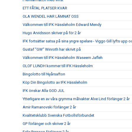
ETT FÅTAL PLATSER KVAR
OLA WENDEL HAR LÄMNAT OSS
Välkommen till IFK Hässleholm Edward Mendy
Hugo Arvidsson skriver på för 2 år
IFK fortsätter satsa på sina yngre spelare - Viggo Gill lyfts upp o
Gustaf ”GW” Winroth har skrivit på
Välkommen till IFK Hässleholm Waseem Jafleh
OLOF LUNDH kommer till IFK Hässleholm
Bingolotto till Nyårsafton
Köp Din Bingolotto av IFK Hässleholm
IFK önskar Alla GOD JUL
Ytterligare en av våra grymma målvakter Alve Lind förlänger 2 år
Amir Ramanovski förlänger 2 år
Kvalitetsklubb Svenska Fotbollsförbundet
GP förlänger och skriver 2 år
Felix Persson förlänger 2 år