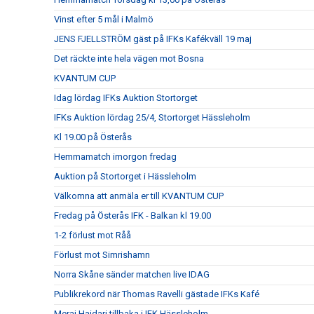
Vinst efter 5 mål i Malmö
JENS FJELLSTRÖM gäst på IFKs Kafékväll 19 maj
Det räckte inte hela vägen mot Bosna
KVANTUM CUP
Idag lördag IFKs Auktion Stortorget
IFKs Auktion lördag 25/4, Stortorget Hässleholm
Kl 19.00 på Österås
Hemmamatch imorgon fredag
Auktion på Stortorget i Hässleholm
Välkomna att anmäla er till KVANTUM CUP
Fredag på Österås IFK - Balkan kl 19.00
1-2 förlust mot Råå
Förlust mot Simrishamn
Norra Skåne sänder matchen live IDAG
Publikrekord när Thomas Ravelli gästade IFKs Kafé
Meraj Haidari tillbaka i IFK Hässleholm