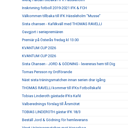
Inskrivning fotboll 2019-2021 IFK & FCH
Välkommen tillbaka till IFK Hässleholm ”Musse”
Sista chansen - Kafékväll med THOMAS RAVELLI
Oavgjort i seriepremiären
Premiär på Österås fredag kl 13.00
KVANTUM CUP 2026
KVANTUM CUP 2026
Sista Chansen - JORD & GÖDNING - levereras hem till Dig
Tomas Persson ny Ordförande
Näst sista träningsmatchen innan serien drar igång
THOMAS RAVELLI kommer till IFKs Fotbollskafé
Tobias Linderoth gästade IFKs Kafé
Valberednings förslag till Årsmötet
TOBIAS LINDEROTH gästar IFK 18/3
Beställ Jord & Gödning för hemleverans
Vinst i träningsmatchen mot Hanaskog