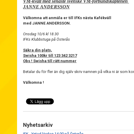
VM-kväll med senaste svenske VM-förbundskaptenen
JANNE ANDERSSON
Välkomna att anmäla er till IFKs nästa Kafékväll
med JANNE ANDERSSON.
Onsdag 10/6 kl 18.30
IFKs Klubbstuga på Österås
Säkra din plats,
Swisha 100kr till 123 342 3217
Obs ! Swisha till rätt nummer
Betalar du för fler än dig själv skriv namnen på vilka ni är som k
Välkomna !
Nyhetsarkiv
IFK - Ystad lördag 14.00 på Österås