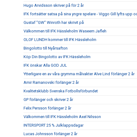
Hugo Arvidsson skriver på för 2 år
IFK fortsätter satsa på sina yngre spelare - Viggo Gill lyfts upp o
Gustaf ”GW” Winroth har skrivit på
Välkommen till IFK Hässleholm Waseem Jafleh
OLOF LUNDH kommer till IFK Hässleholm
Bingolotto till Nyårsafton
Köp Din Bingolotto av IFK Hässleholm
IFK önskar Alla GOD JUL
Ytterligare en av våra grymma målvakter Alve Lind förlänger 2 år
Amir Ramanovski förlänger 2 år
Kvalitetsklubb Svenska Fotbollsförbundet
GP förlänger och skriver 2 år
Felix Persson förlänger 2 år
Välkommen till IFK Hässleholm Axel Nilsson
INTERSPORT 25 % Julklappsdagar
Lucas Johnsson förlänger 2 år