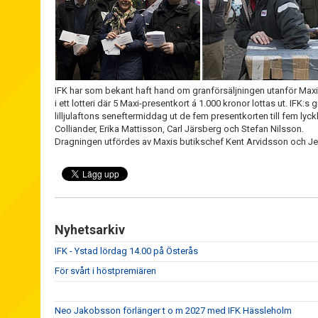
IFK har som bekant haft hand om granförsäljningen utanför Maxi -
i ett lotteri där 5 Maxi-presentkort á 1.000 kronor lottas ut. IFK
lilljulaftons seneftermiddag ut de fem presentkorten till fem lyc
Colliander, Erika Mattisson, Carl Järsberg och Stefan Nilsson.
Dragningen utfördes av Maxis butikschef Kent Arvidsson och Je
Nyhetsarkiv
IFK - Ystad lördag 14.00 på Österås
För svårt i höstpremiären
Neo Jakobsson förlänger t o m 2027 med IFK Hässleholm