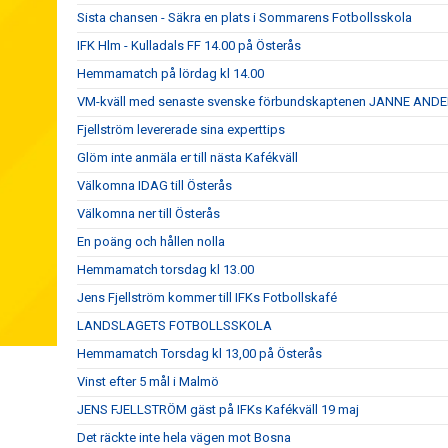
Sista chansen - Säkra en plats i Sommarens Fotbollsskola
IFK Hlm - Kulladals FF 14.00 på Österås
Hemmamatch på lördag kl 14.00
VM-kväll med senaste svenske förbundskaptenen JANNE AN
Fjellström levererade sina experttips
Glöm inte anmäla er till nästa Kafékväll
Välkomna IDAG till Österås
Välkomna ner till Österås
En poäng och hållen nolla
Hemmamatch torsdag kl 13.00
Jens Fjellström kommer till IFKs Fotbollskafé
LANDSLAGETS FOTBOLLSSKOLA
Hemmamatch Torsdag kl 13,00 på Österås
Vinst efter 5 mål i Malmö
JENS FJELLSTRÖM gäst på IFKs Kafékväll 19 maj
Det räckte inte hela vägen mot Bosna