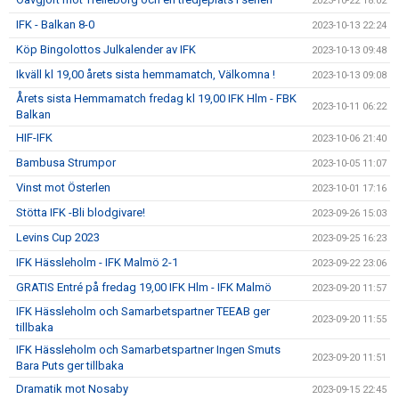
2023-10-22 18:02
IFK - Balkan 8-0
2023-10-13 22:24
Köp Bingolottos Julkalender av IFK
2023-10-13 09:48
Ikväll kl 19,00 årets sista hemmamatch, Välkomna !
2023-10-13 09:08
Årets sista Hemmamatch fredag kl 19,00 IFK Hlm - FBK
2023-10-11 06:22
Balkan
HIF-IFK
2023-10-06 21:40
Bambusa Strumpor
2023-10-05 11:07
Vinst mot Österlen
2023-10-01 17:16
Stötta IFK -Bli blodgivare!
2023-09-26 15:03
Levins Cup 2023
2023-09-25 16:23
IFK Hässleholm - IFK Malmö 2-1
2023-09-22 23:06
GRATIS Entré på fredag 19,00 IFK Hlm - IFK Malmö
2023-09-20 11:57
IFK Hässleholm och Samarbetspartner TEEAB ger
2023-09-20 11:55
tillbaka
IFK Hässleholm och Samarbetspartner Ingen Smuts
2023-09-20 11:51
Bara Puts ger tillbaka
Dramatik mot Nosaby
2023-09-15 22:45