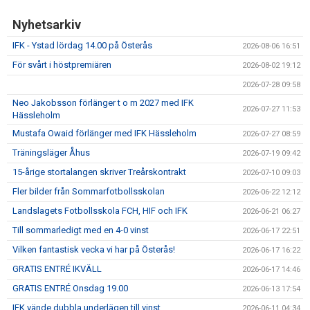
IFK GER TILLBAKA
Nyhetsarkiv
50/50 LOTTERIET
IFK - Ystad lördag 14.00 på Österås
2026-08-06 16:51
För svårt i höstpremiären
2026-08-02 19:12
IFK TIPSET 2026
2026-07-28 09:58
VM-TIPSET 2026
Neo Jakobsson förlänger t o m 2027 med IFK
2026-07-27 11:53
Hässleholm
Mustafa Owaid förlänger med IFK Hässleholm
2026-07-27 08:59
Träningsläger Åhus
2026-07-19 09:42
15-årige stortalangen skriver Treårskontrakt
2026-07-10 09:03
Fler bilder från Sommarfotbollsskolan
2026-06-22 12:12
Landslagets Fotbollsskola FCH, HIF och IFK
2026-06-21 06:27
Till sommarledigt med en 4-0 vinst
2026-06-17 22:51
Vilken fantastisk vecka vi har på Österås!
2026-06-17 16:22
GRATIS ENTRÉ IKVÄLL
2026-06-17 14:46
GRATIS ENTRÉ Onsdag 19.00
2026-06-13 17:54
IFK vände dubbla underlägen till vinst
2026-06-11 04:34