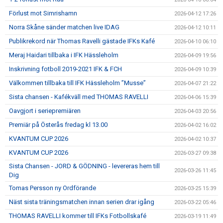
Förlust mot Simrishamn
2026-04-12 17:26
Norra Skåne sänder matchen live IDAG
2026-04-12 10:11
Publikrekord när Thomas Ravelli gästade IFKs Kafé
2026-04-10 06:10
Meraj Haidari tillbaka i IFK Hässleholm
2026-04-09 19:56
Inskrivning fotboll 2019-2021 IFK & FCH
2026-04-09 10:39
Välkommen tillbaka till IFK Hässleholm ”Musse”
2026-04-07 21:22
Sista chansen - Kafékväll med THOMAS RAVELLI
2026-04-06 15:39
Oavgjort i seriepremiären
2026-04-03 20:56
Premiär på Österås fredag kl 13.00
2026-04-02 16:02
KVANTUM CUP 2026
2026-04-02 10:37
KVANTUM CUP 2026
2026-03-27 09:38
Sista Chansen - JORD & GÖDNING - levereras hem till
2026-03-26 11:45
Dig
Tomas Persson ny Ordförande
2026-03-25 15:39
Näst sista träningsmatchen innan serien drar igång
2026-03-22 05:46
THOMAS RAVELLI kommer till IFKs Fotbollskafé
2026-03-19 11:49