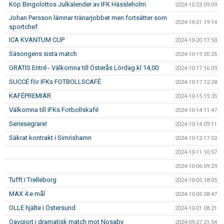
Köp Bingolottos Julkalender av IFK Hässleholm
2024-10-23 09:09
Johan Persson lämnar tränarjobbet men fortsätter som
2024-10-21 19:14
sportchef
ICA KVANTUM CUP
2024-10-20 17:50
Säsongens sista match
2024-10-19 20:25
GRATIS Entré - Välkomna till Österås Lördag kl 14,00
2024-10-17 16:09
SUCCÉ för IFKs FOTBOLLSCAFÈ
2024-10-17 12:28
KAFÉPREMIÄR
2024-10-15 15:35
Välkomna till IFKs Fotbollskafé
2024-10-14 11:47
Seriesegrare!
2024-10-14 09:11
Säkrat kontrakt i Simrishamn
2024-10-12 17:52
2024-10-11 10:57
2024-10-06 09:29
Tufft i Trelleborg
2024-10-05 18:05
MAX 4:e mål
2024-10-05 08:47
OLLE hjälte i Östersund
2024-10-01 08:21
Oavgjort i dramatisk match mot Nosaby
2024-09-27 21:54