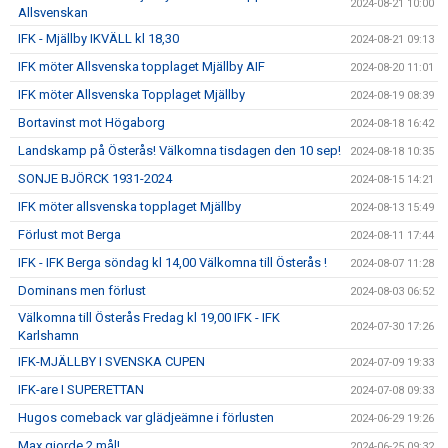
2024-08-21 10:00
Allsvenskan
IFK - Mjällby IKVÄLL kl 18,30
2024-08-21 09:13
IFK möter Allsvenska topplaget Mjällby AIF
2024-08-20 11:01
IFK möter Allsvenska Topplaget Mjällby
2024-08-19 08:39
Bortavinst mot Högaborg
2024-08-18 16:42
Landskamp på Österås! Välkomna tisdagen den 10 sep!
2024-08-18 10:35
SONJE BJÖRCK 1931-2024
2024-08-15 14:21
IFK möter allsvenska topplaget Mjällby
2024-08-13 15:49
Förlust mot Berga
2024-08-11 17:44
IFK - IFK Berga söndag kl 14,00 Välkomna till Österås !
2024-08-07 11:28
Dominans men förlust
2024-08-03 06:52
Välkomna till Österås Fredag kl 19,00 IFK - IFK
2024-07-30 17:26
Karlshamn
IFK-MJÄLLBY I SVENSKA CUPEN
2024-07-09 19:33
IFK-are I SUPERETTAN
2024-07-08 09:33
Hugos comeback var glädjeämne i förlusten
2024-06-29 19:26
Max gjorde 2 mål!
2024-06-25 09:32