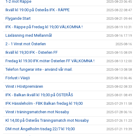
1-2 mot Räppe
2025-08-23 06:45
Ikväll kl 19.00 på Österås IFK - RÄPPE
2025-08-22 08:47
Flygande Start
2025-08-21 09:44
IFK - Räppe på Fredag kl 19,00 VÄLKOMNA !
2025-08-19 10:31
Läxläsning med Mellanmål
2025-08-16 17:19
2 - 1 Vinst mot Österlen
2025-08-16
Ikväll kl 19,30 IFK - Österlen FF
2025-08-15 08:09
Fredag kl 19.30 IFK möter Österlen FF VÄLKOMNA !
2025-08-13 12:00
Telefon fungerar inte - använd vår mail.
2025-08-13 08:58
Förlust i Växjö
2025-08-10 06:46
Vinst i Höstpremiären
2025-08-02 08:33
IFK - Balkan ikväll kl 19,00 på ÖSTERÅS
2025-08-01 08:49
IFK Hässleholm - FBK Balkan fredag kl 19,00
2025-07-29 11:58
Vinst i träningsmatchen mot Nosaby
2025-07-28 06:16
Kl 14,00 på Österås Träningsmatch mot Nosaby
2025-07-26 11:23
DM mot Ängelholm tisdag 22/7 kl 19,00
2025-07-21 19:39