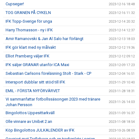
Cupseger!
2023-12-16 18:48
TOG GRANEN PÅ CYKELN
2023-12-16 11:32
IFK Topp-Sverige för unga
2023-12-14 20:32
Harry Thomasson - ny i IFK
2023-12-14 12:37
Amir Ramanovski & Jan Al Salo har förlängt
2023-12-13 18:03
IFK gör klart med ny målvakt
2023-12-12 19:36
Elliot Pramberg väljer IFK
2023-12-12 09:12
IFK säljer GRANAR utanför ICA Maxi
2023-12-09 17:23
Sebastian Carlsons föreläsning Stolt - Stark - CP
2023-12-04 16:51
Intersport dubblar sitt stöd till IFK
2023-11-29 10:40
EMIL - FÖRSTA NYFÖRVÄRVET
2023-11-28 18:31
Vi sammanfattar fotbollssäsongen 2023 med tränare
2023-11-26 14:03
Johan Persson
Bingolottos Uppesittarkväll
2023-11-09 16:37
Olle vinnare av Unibet 2:an
2023-11-08 18:54
Köp Bingolottos JULKALENDER av IFK
2023-10-26 08:59
Oavgjort mot Trelleborg och en tredjeplats i serien