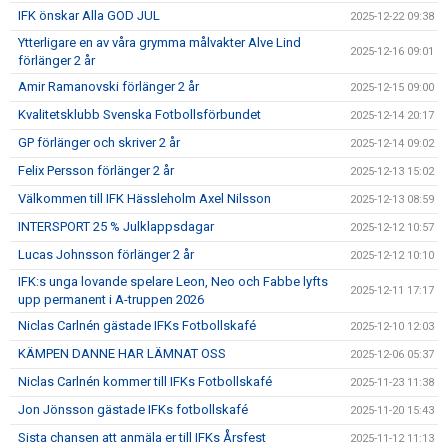
IFK önskar Alla GOD JUL
2025-12-22 09:38
Ytterligare en av våra grymma målvakter Alve Lind
2025-12-16 09:01
förlänger 2 år
Amir Ramanovski förlänger 2 år
2025-12-15 09:00
Kvalitetsklubb Svenska Fotbollsförbundet
2025-12-14 20:17
GP förlänger och skriver 2 år
2025-12-14 09:02
Felix Persson förlänger 2 år
2025-12-13 15:02
Välkommen till IFK Hässleholm Axel Nilsson
2025-12-13 08:59
INTERSPORT 25 % Julklappsdagar
2025-12-12 10:57
Lucas Johnsson förlänger 2 år
2025-12-12 10:10
IFK:s unga lovande spelare Leon, Neo och Fabbe lyfts
2025-12-11 17:17
upp permanent i A-truppen 2026
Niclas Carlnén gästade IFKs Fotbollskafé
2025-12-10 12:03
KÄMPEN DANNE HAR LÄMNAT OSS
2025-12-06 05:37
Niclas Carlnén kommer till IFKs Fotbollskafé
2025-11-23 11:38
Jon Jönsson gästade IFKs fotbollskafé
2025-11-20 15:43
Sista chansen att anmäla er till IFKs Årsfest
2025-11-12 11:13