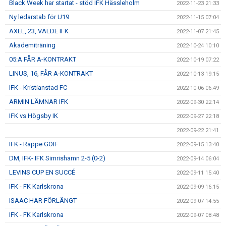
Black Week har startat - stöd IFK Hässleholm
2022-11-23 21:33
Ny ledarstab för U19
2022-11-15 07:04
AXEL, 23, VALDE IFK
2022-11-07 21:45
Akademiträning
2022-10-24 10:10
05:A FÅR A-KONTRAKT
2022-10-19 07:22
LINUS, 16, FÅR A-KONTRAKT
2022-10-13 19:15
IFK - Kristianstad FC
2022-10-06 06:49
ARMIN LÄMNAR IFK
2022-09-30 22:14
IFK vs Högsby IK
2022-09-27 22:18
2022-09-22 21:41
IFK - Räppe GOIF
2022-09-15 13:40
DM, IFK- IFK Simrishamn 2-5 (0-2)
2022-09-14 06:04
LEVINS CUP EN SUCCÉ
2022-09-11 15:40
IFK - FK Karlskrona
2022-09-09 16:15
ISAAC HAR FÖRLÄNGT
2022-09-07 14:55
IFK - FK Karlskrona
2022-09-07 08:48