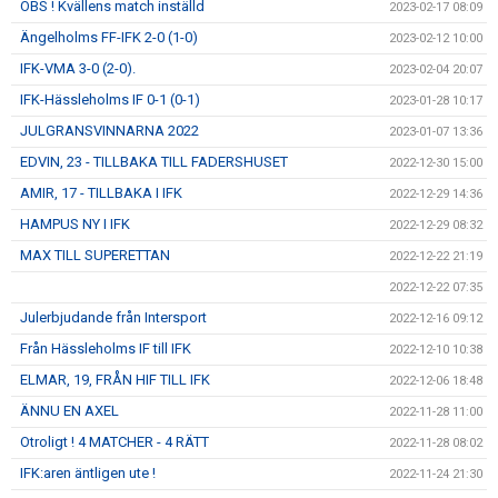
OBS ! Kvällens match inställd
2023-02-17 08:09
Ängelholms FF-IFK 2-0 (1-0)
2023-02-12 10:00
IFK-VMA 3-0 (2-0).
2023-02-04 20:07
IFK-Hässleholms IF 0-1 (0-1)
2023-01-28 10:17
JULGRANSVINNARNA 2022
2023-01-07 13:36
EDVIN, 23 - TILLBAKA TILL FADERSHUSET
2022-12-30 15:00
AMIR, 17 - TILLBAKA I IFK
2022-12-29 14:36
HAMPUS NY I IFK
2022-12-29 08:32
MAX TILL SUPERETTAN
2022-12-22 21:19
2022-12-22 07:35
Julerbjudande från Intersport
2022-12-16 09:12
Från Hässleholms IF till IFK
2022-12-10 10:38
ELMAR, 19, FRÅN HIF TILL IFK
2022-12-06 18:48
ÄNNU EN AXEL
2022-11-28 11:00
Otroligt ! 4 MATCHER - 4 RÄTT
2022-11-28 08:02
IFK:aren äntligen ute !
2022-11-24 21:30