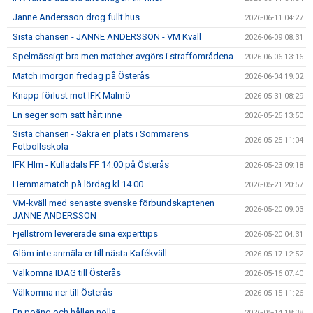
Janne Andersson drog fullt hus
2026-06-11 04:27
Sista chansen - JANNE ANDERSSON - VM Kväll
2026-06-09 08:31
Spelmässigt bra men matcher avgörs i straffområdena
2026-06-06 13:16
Match imorgon fredag på Österås
2026-06-04 19:02
Knapp förlust mot IFK Malmö
2026-05-31 08:29
En seger som satt hårt inne
2026-05-25 13:50
Sista chansen - Säkra en plats i Sommarens
2026-05-25 11:04
Fotbollsskola
IFK Hlm - Kulladals FF 14.00 på Österås
2026-05-23 09:18
Hemmamatch på lördag kl 14.00
2026-05-21 20:57
VM-kväll med senaste svenske förbundskaptenen
2026-05-20 09:03
JANNE ANDERSSON
Fjellström levererade sina experttips
2026-05-20 04:31
Glöm inte anmäla er till nästa Kafékväll
2026-05-17 12:52
Välkomna IDAG till Österås
2026-05-16 07:40
Välkomna ner till Österås
2026-05-15 11:26
En poäng och hållen nolla
2026-05-14 18:38