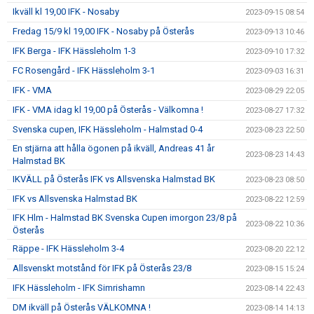
Ikväll kl 19,00 IFK - Nosaby
2023-09-15 08:54
Fredag 15/9 kl 19,00 IFK - Nosaby på Österås
2023-09-13 10:46
IFK Berga - IFK Hässleholm 1-3
2023-09-10 17:32
FC Rosengård - IFK Hässleholm 3-1
2023-09-03 16:31
IFK - VMA
2023-08-29 22:05
IFK - VMA idag kl 19,00 på Österås - Välkomna !
2023-08-27 17:32
Svenska cupen, IFK Hässleholm - Halmstad 0-4
2023-08-23 22:50
En stjärna att hålla ögonen på ikväll, Andreas 41 år
2023-08-23 14:43
Halmstad BK
IKVÄLL på Österås IFK vs Allsvenska Halmstad BK
2023-08-23 08:50
IFK vs Allsvenska Halmstad BK
2023-08-22 12:59
IFK Hlm - Halmstad BK Svenska Cupen imorgon 23/8 på
2023-08-22 10:36
Österås
Räppe - IFK Hässleholm 3-4
2023-08-20 22:12
Allsvenskt motstånd för IFK på Österås 23/8
2023-08-15 15:24
IFK Hässleholm - IFK Simrishamn
2023-08-14 22:43
DM ikväll på Österås VÄLKOMNA !
2023-08-14 14:13