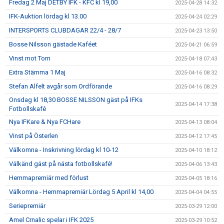
Fredag 2 Maj DETBY IFK - KFC kl 19,00
2025-04-28 14:32
IFK-Auktion lördag kl 13.00
2025-04-24 02:29
INTERSPORTS CLUBDAGAR 22/4 - 28/7
2025-04-23 13:50
Bosse Nilsson gästade Kaféet
2025-04-21 06:59
Vinst mot Torn
2025-04-18 07:43
Extra Stämma 1 Maj
2025-04-16 08:32
Stefan Alfelt avgår som Ordförande
2025-04-16 08:29
Onsdag kl 18,30 BOSSE NILSSON gäst på IFKs
2025-04-14 17:38
Fotbollskafé
Nya IFKare & Nya FCHare
2025-04-13 08:04
Vinst på Österlen
2025-04-12 17:45
Välkomna - Inskrivning lördag kl 10-12
2025-04-10 18:12
Välkänd gäst på nästa fotbollskafé!
2025-04-06 13:43
Hemmapremiär med förlust
2025-04-05 18:16
Välkomna - Hemmapremiär Lördag 5 April kl 14,00
2025-04-04 04:55
Seriepremiär
2025-03-29 12:00
Amel Crnalic spelar i IFK 2025
2025-03-29 10:52