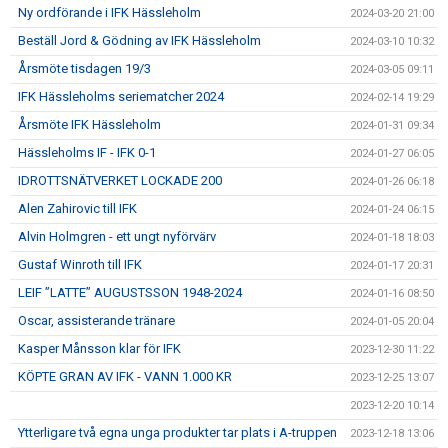
Ny ordförande i IFK Hässleholm
2024-03-20 21:00
Beställ Jord & Gödning av IFK Hässleholm
2024-03-10 10:32
Årsmöte tisdagen 19/3
2024-03-05 09:11
IFK Hässleholms seriematcher 2024
2024-02-14 19:29
Årsmöte IFK Hässleholm
2024-01-31 09:34
Hässleholms IF - IFK 0-1
2024-01-27 06:05
IDROTTSNÄTVERKET LOCKADE 200
2024-01-26 06:18
Alen Zahirovic till IFK
2024-01-24 06:15
Alvin Holmgren - ett ungt nyförvärv
2024-01-18 18:03
Gustaf Winroth till IFK
2024-01-17 20:31
LEIF ”LATTE” AUGUSTSSON 1948-2024
2024-01-16 08:50
Oscar, assisterande tränare
2024-01-05 20:04
Kasper Månsson klar för IFK
2023-12-30 11:22
KÖPTE GRAN AV IFK - VANN 1.000 KR
2023-12-25 13:07
2023-12-20 10:14
Ytterligare två egna unga produkter tar plats i A-truppen
2023-12-18 13:06