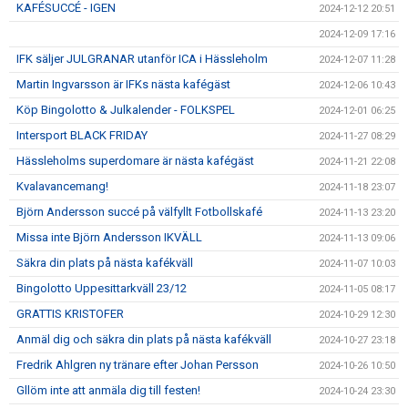
KAFÉSUCCÉ - IGEN
2024-12-12 20:51
2024-12-09 17:16
IFK säljer JULGRANAR utanför ICA i Hässleholm
2024-12-07 11:28
Martin Ingvarsson är IFKs nästa kafégäst
2024-12-06 10:43
Köp Bingolotto & Julkalender - FOLKSPEL
2024-12-01 06:25
Intersport BLACK FRIDAY
2024-11-27 08:29
Hässleholms superdomare är nästa kafégäst
2024-11-21 22:08
Kvalavancemang!
2024-11-18 23:07
Björn Andersson succé på välfyllt Fotbollskafé
2024-11-13 23:20
Missa inte Björn Andersson IKVÄLL
2024-11-13 09:06
Säkra din plats på nästa kafékväll
2024-11-07 10:03
Bingolotto Uppesittarkväll 23/12
2024-11-05 08:17
GRATTIS KRISTOFER
2024-10-29 12:30
Anmäl dig och säkra din plats på nästa kafékväll
2024-10-27 23:18
Fredrik Ahlgren ny tränare efter Johan Persson
2024-10-26 10:50
Gllöm inte att anmäla dig till festen!
2024-10-24 23:30