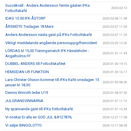
Succékväll - Anders Andersson femte gästen IFKs
2025-02-13
Fotbollskafé
IDAG 15.00 IFK-ÅSTORP
2025-02-08 11:58
ÅRSMÖTE Tisdagen 18 Mars
2025-02-07 11:50
Anders Andersson nästa gäst på IFKs Fotbollskafé
2025-02-07 11:29
Viktigt meddelande angående personuppgiftsincident
2025-02-05 12:26
LÖRDAG kl 15,00 Träningsmatch IFK Hässleholm -
2025-01-31 11:49
Ängelholms FF
DUBBEL-ANDERS till Fotbollskaféet
2025-01-30 19:15
HEMSIDAN UR FUNKTION
2025-01-30 16:17
Lars-Christer Olsson kommer till IFKs Kafé onsdagen 15
2025-01-09 08:30
januari kl 18,30
Dennis Winroth leder U19
2025-01-08 07:50
JULGRANSVINNARNA
2025-01-07 11:15
Ny spännande gäst till IFKs fotbollskafé.
2025-01-01 15:34
Vi önskar Er alla en GOD JUL &#127876;
2024-12-21 17:28
Vi säljer BINGOLOTTO
2024-12-17 08:58