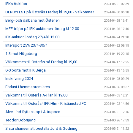
IFKs Auktion
2024-05-01 07:39
DERBYFEST på Österås Fredag kl 19,00 - Välkomna !
2024-04-30 06:18
Berg- och dalbana mot Österlen
2024-04-28 16:41
MFF-tröjor på IFK-auktionen lördag kl 12.00
2024-04-26 17:46
IFK-auktion lördag 27/4 kl 12.00
2024-04-24 21:10
Intersport 25% 23/4-30/4
2024-04-22 09:15
1-3 mot Högaborg
2024-04-19 22:15
Välkommen till Österås på Fredag kl 19,00
2024-04-17 17:25
0-0 borta mot IFK Berga
2024-04-13 16:55
Inskrivning 2024
2024-04-08 09:29
Förlust i hemmapremiären
2024-04-06 08:37
Välkomna till Österås A-Plan kl 19,00
2024-04-05 12:21
Välkomna till Österås ! IFK Hlm - Kristianstad FC
2024-04-02 14:56
Alve Lind flyttas upp i A-truppen
2024-04-01 17:16
Teodor Dobrijevic
2024-03-26 17:33
Sista chansen att beställa Jord & Gödning
2024-03-21 11:22