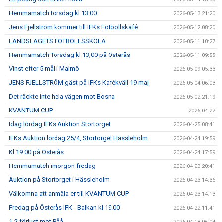
Hemmamatch torsdag kl 13.00
2026-05-13 21:20
Jens Fjellström kommer till IFKs Fotbollskafé
2026-05-12 08:20
LANDSLAGETS FOTBOLLSSKOLA
2026-05-11 10:27
Hemmamatch Torsdag kl 13,00 på Österås
2026-05-11 09:55
Vinst efter 5 mål i Malmö
2026-05-09 05:33
JENS FJELLSTRÖM gäst på IFKs Kafékväll 19 maj
2026-05-04 06:03
Det räckte inte hela vägen mot Bosna
2026-05-02 21:19
KVANTUM CUP
2026-04-27
Idag lördag IFKs Auktion Stortorget
2026-04-25 08:41
IFKs Auktion lördag 25/4, Stortorget Hässleholm
2026-04-24 19:59
Kl 19.00 på Österås
2026-04-24 17:59
Hemmamatch imorgon fredag
2026-04-23 20:41
Auktion på Stortorget i Hässleholm
2026-04-23 14:36
Välkomna att anmäla er till KVANTUM CUP
2026-04-23 14:13
Fredag på Österås IFK - Balkan kl 19.00
2026-04-22 11:41
1-2 förlust mot Råå
2026-04-18 06:04