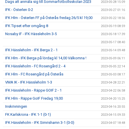
Dags att anmäla sig till Sommarfotbollsskolan 2023
2023-05-28 15:09
IFK - Österlen 0-2
2023-05-27 01:16
IFK Hlm - Österlen FF på Österås fredag 26/5 kl 19,00
2023-05-22 18:56
IFK Tipset efter omgång 8
2023-05-19 08:59
Nosaby IF - IFK Hässleholm 3-5
2023-05-18 17:39
2023-05-17 08:40
IFK Hässleholm - IFK Berga 2 - 1
2023-05-14 09:48
IFK Hlm - IFK Berga på lördag kl 14,00 Välkomna !
2023-05-09 06:11
IFK Hässleholm - FC Rosengård 2 - 4
2023-05-05 22:14
IFK Hlm - FC Rosengård på Österås
2023-05-03 08:17
VMA IK - IFK Hässleholm 1-3
2023-04-28 22:21
IFK Hässleholm - Räppe GOIF 2 - 1
2023-04-22 06:58
IFK Hlm - Räppe GoIF Fredag 19,00
2023-04-20 15:25
Inskrivningen
2023-04-16 20:55
FK Karlskrona - IFK 1-1 (0-1)
2023-04-15 09:33
IFK Hässleholm - IFK Simrishamn 3-1 (0-0)
2023-04-07 18:48