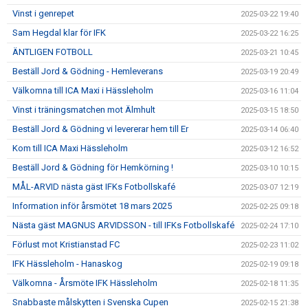
Vinst i genrepet
2025-03-22 19:40
Sam Hegdal klar för IFK
2025-03-22 16:25
ÄNTLIGEN FOTBOLL
2025-03-21 10:45
Beställ Jord & Gödning - Hemleverans
2025-03-19 20:49
Välkomna till ICA Maxi i Hässleholm
2025-03-16 11:04
Vinst i träningsmatchen mot Älmhult
2025-03-15 18:50
Beställ Jord & Gödning vi levererar hem till Er
2025-03-14 06:40
Kom till ICA Maxi Hässleholm
2025-03-12 16:52
Beställ Jord & Gödning för Hemkörning !
2025-03-10 10:15
MÅL-ARVID nästa gäst IFKs Fotbollskafé
2025-03-07 12:19
Information inför årsmötet 18 mars 2025
2025-02-25 09:18
Nästa gäst MAGNUS ARVIDSSON - till IFKs Fotbollskafé
2025-02-24 17:10
Förlust mot Kristianstad FC
2025-02-23 11:02
IFK Hässleholm - Hanaskog
2025-02-19 09:18
Välkomna - Årsmöte IFK Hässleholm
2025-02-18 11:35
Snabbaste målskytten i Svenska Cupen
2025-02-15 21:38