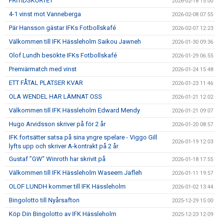
FRITIDSKORTET
2026-02-18 15:00
4-1 vinst mot Vanneberga
2026-02-08 07:55
Pär Hansson gästar IFKs Fotbollskafé
2026-02-07 12:23
Välkommen till IFK Hässleholm Saikou Jawneh
2026-01-30 09:36
Olof Lundh besökte IFKs Fotbollskafé
2026-01-29 06:55
Premiärmatch med vinst
2026-01-24 15:48
ETT FÅTAL PLATSER KVAR
2026-01-23 11:46
OLA WENDEL HAR LÄMNAT OSS
2026-01-21 12:02
Välkommen till IFK Hässleholm Edward Mendy
2026-01-21 09:07
Hugo Arvidsson skriver på för 2 år
2026-01-20 08:57
IFK fortsätter satsa på sina yngre spelare - Viggo Gill
2026-01-19 12:03
lyfts upp och skriver A-kontrakt på 2 år
Gustaf ”GW” Winroth har skrivit på
2026-01-18 17:55
Välkommen till IFK Hässleholm Waseem Jafleh
2026-01-11 19:57
OLOF LUNDH kommer till IFK Hässleholm
2026-01-02 13:44
Bingolotto till Nyårsafton
2025-12-29 15:00
Köp Din Bingolotto av IFK Hässleholm
2025-12-23 12:09