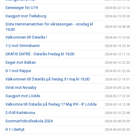
Serieseger för U19
2024-06-22 12:16
Oavgjort mot Trelleborg
2024-06-19 23:00
Sista Hemmamatchen för vårsäsongen - onsdag kl
2024-06-18 08:28
19,00
Välkommen till Österås !
2024-06-15 10:56
1-2 mot Simrishamn
2024-06-14 22:34
GRATIS ENTRÉ - Österås Fredag kl 19,00
2024-06-12 11:16
Seger mot Balkan
2024-06-10 22:32
0-1 mot Räppe
2024-05-31 22:26
Välkommen till Österås på fredag 31 maj kl 19,00
2024-05-27 14:31
Vinst mot Nosaby
2024-05-24 22:46
Oavgjort mot Lödde
2024-05-17 22:03
Välkomna till Österås på fredag 17 Maj IFK - IF Lödde
2024-05-14 12:38
2-0 till Karlskrona
2024-05-10 22:48
Sommarfotbollsskola 2024
2024-05-08 09:09
0-1 i derbyt
2024-05-04 05:55