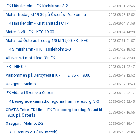
IFK Hässleholm - FK Karlskrona 3-2
2023-08-11 22:46
Match fredag kl 19,30 på Österås - Välkomna !
2023-08-08 12:52
IFK Hässleholm - Kristianstad FC 1-1
2023-08-04 21:58
Match ikväll IFK - KFC 19,00
2023-08-04 14:28
Match på Österås fredag 4/8 kl 19,00 IFK - KFC
2023-07-31 21:57
IFK Simrishamn - IFK Hässleholm 2-0
2023-07-29 18:52
Allsvenskt motstånd för IFK
2023-07-04 22:30
IFK - HIF 0-2
2023-06-21 22:47
Välkommen på Derbyfest IFK - HIF 21/6 kl 19,00
2023-06-19 12:52
Oavgjort i Malmö
2023-06-17 08:43
IFK vidare i Svenska Cupen
2023-06-12 22:17
IFK besegrade kamratkollegorna från Trelleborg, 3-0
2023-06-08 22:45
GRATIS Entré IFK Hlm - IFK Trelleborg torsdag 8 Juni kl
2023-06-07 16:56
19,00 på Österås
Oavgjort i Malmö, 2-2
2023-06-04 18:41
IFK - Bjärnum 2-1 (DM-match)
2023-05-30 22:05