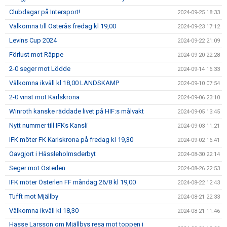
Clubdagar på Intersport!
2024-09-25 18:33
Välkomna till Österås fredag kl 19,00
2024-09-23 17:12
Levins Cup 2024
2024-09-22 21:09
Förlust mot Räppe
2024-09-20 22:28
2-0 seger mot Lödde
2024-09-14 16:33
Välkomna ikväll kl 18,00 LANDSKAMP
2024-09-10 07:54
2-0 vinst mot Karlskrona
2024-09-06 23:10
Winroth kanske räddade livet på HIF:s målvakt
2024-09-05 13:45
Nytt nummer till IFKs Kansli
2024-09-03 11:21
IFK möter FK Karlskrona på fredag kl 19,30
2024-09-02 16:41
Oavgjort i Hässleholmsderbyt
2024-08-30 22:14
Seger mot Österlen
2024-08-26 22:53
IFK möter Österlen FF måndag 26/8 kl 19,00
2024-08-22 12:43
Tufft mot Mjällby
2024-08-21 22:33
Välkomna ikväll kl 18,30
2024-08-21 11:46
Hasse Larsson om Mjällbys resa mot toppen i