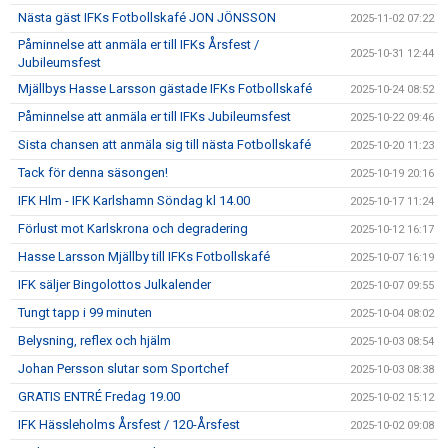
Nästa gäst IFKs Fotbollskafé JON JÖNSSON
2025-11-02 07:22
Påminnelse att anmäla er till IFKs Årsfest /
2025-10-31 12:44
Jubileumsfest
Mjällbys Hasse Larsson gästade IFKs Fotbollskafé
2025-10-24 08:52
Påminnelse att anmäla er till IFKs Jubileumsfest
2025-10-22 09:46
Sista chansen att anmäla sig till nästa Fotbollskafé
2025-10-20 11:23
Tack för denna säsongen!
2025-10-19 20:16
IFK Hlm - IFK Karlshamn Söndag kl 14.00
2025-10-17 11:24
Förlust mot Karlskrona och degradering
2025-10-12 16:17
Hasse Larsson Mjällby till IFKs Fotbollskafé
2025-10-07 16:19
IFK säljer Bingolottos Julkalender
2025-10-07 09:55
Tungt tapp i 99 minuten
2025-10-04 08:02
Belysning, reflex och hjälm
2025-10-03 08:54
Johan Persson slutar som Sportchef
2025-10-03 08:38
GRATIS ENTRÉ Fredag 19.00
2025-10-02 15:12
IFK Hässleholms Årsfest / 120-Årsfest
2025-10-02 09:08