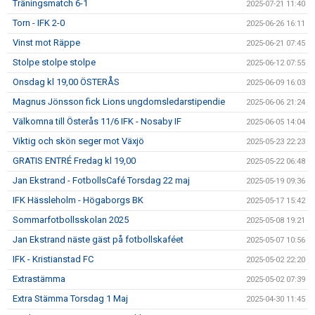
Träningsmatch 6-1
2025-07-21 11:40
Torn - IFK 2-0
2025-06-26 16:11
Vinst mot Räppe
2025-06-21 07:45
Stolpe stolpe stolpe
2025-06-12 07:55
Onsdag kl 19,00 ÖSTERÅS
2025-06-09 16:03
Magnus Jönsson fick Lions ungdomsledarstipendie
2025-06-06 21:24
Välkomna till Österås 11/6 IFK - Nosaby IF
2025-06-05 14:04
Viktig och skön seger mot Växjö
2025-05-23 22:23
GRATIS ENTRÉ Fredag kl 19,00
2025-05-22 06:48
Jan Ekstrand - FotbollsCafé Torsdag 22 maj
2025-05-19 09:36
IFK Hässleholm - Högaborgs BK
2025-05-17 15:42
Sommarfotbollsskolan 2025
2025-05-08 19:21
Jan Ekstrand näste gäst på fotbollskaféet
2025-05-07 10:56
IFK - Kristianstad FC
2025-05-02 22:20
Extrastämma
2025-05-02 07:39
Extra Stämma Torsdag 1 Maj
2025-04-30 11:45