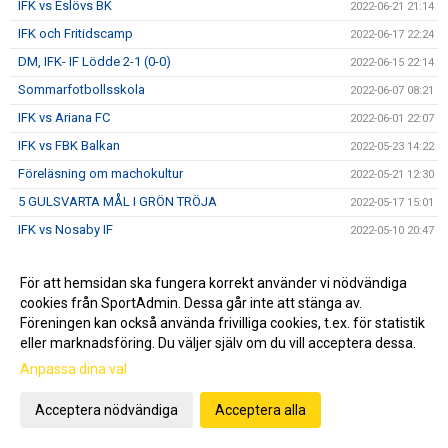
IFK vs Eslövs BK
2022-06-21 21:14
IFK och Fritidscamp
2022-06-17 22:24
DM, IFK- IF Lödde 2-1 (0-0)
2022-06-15 22:14
Sommarfotbollsskola
2022-06-07 08:21
IFK vs Ariana FC
2022-06-01 22:07
IFK vs FBK Balkan
2022-05-23 14:22
Föreläsning om machokultur
2022-05-21 12:30
5 GULSVARTA MÅL I GRÖN TRÖJA
2022-05-17 15:01
IFK vs Nosaby IF
2022-05-10 20:47
Månadsbrev Maj
2022-05-05 21:13
För att hemsidan ska fungera korrekt använder vi nödvändiga
DERBY PÅ FREDAG - VI SES PÅ ZUPERBOWL
2022-05-04 16:20
cookies från SportAdmin. Dessa går inte att stänga av.
Helsingborgs IF - IFK Norrköping
2022-05-04 10:51
Föreningen kan också använda frivilliga cookies, t.ex. för statistik
IFK-auktion IDAG 11.00
eller marknadsföring. Du väljer själv om du vill acceptera dessa.
2022-04-30 09:11
Anpassa dina val
IFK vs Österlens FF
2022-04-27 14:05
IFK vs FC Rosengård
2022-04-13 18:21
Acceptera nödvändiga
Acceptera alla
20 NYA IFKare
2022-04-10 18:35