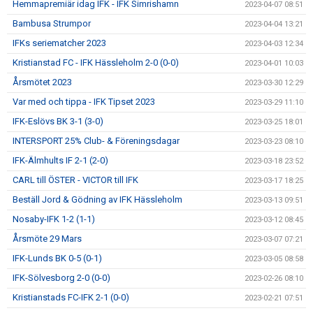
Hemmapremiär idag IFK - IFK Simrishamn
2023-04-07 08:51
Bambusa Strumpor
2023-04-04 13:21
IFKs seriematcher 2023
2023-04-03 12:34
Kristianstad FC - IFK Hässleholm 2-0 (0-0)
2023-04-01 10:03
Årsmötet 2023
2023-03-30 12:29
Var med och tippa - IFK Tipset 2023
2023-03-29 11:10
IFK-Eslövs BK 3-1 (3-0)
2023-03-25 18:01
INTERSPORT 25% Club- & Föreningsdagar
2023-03-23 08:10
IFK-Älmhults IF 2-1 (2-0)
2023-03-18 23:52
CARL till ÖSTER - VICTOR till IFK
2023-03-17 18:25
Beställ Jord & Gödning av IFK Hässleholm
2023-03-13 09:51
Nosaby-IFK 1-2 (1-1)
2023-03-12 08:45
Årsmöte 29 Mars
2023-03-07 07:21
IFK-Lunds BK 0-5 (0-1)
2023-03-05 08:58
IFK-Sölvesborg 2-0 (0-0)
2023-02-26 08:10
Kristianstads FC-IFK 2-1 (0-0)
2023-02-21 07:51