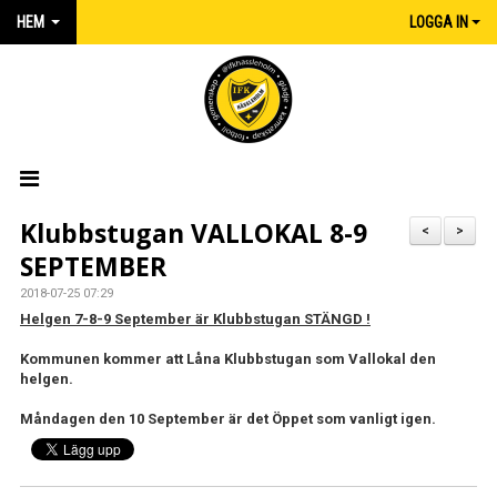
HEM
LOGGA IN
HEM
Klubbstugan VALLOKAL 8-9
<
>
SEPTEMBER
NYHETER
2018-07-25 07:29
MATCHER
Helgen 7-8-9 September är Klubbstugan STÄNGD !
Kommunen kommer att Låna Klubbstugan som Vallokal den
KALENDER
helgen.
IFK:AREN
Måndagen den 10 September är det Öppet som vanligt igen.
KLUBBSHOP INTERSPORT