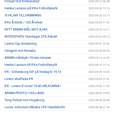
Förlust mot Kristianstad
2025-09-27 06:38
Henke Larsson på IFKs Fotbollskafé
2025-09-26 13:13
VI HEJAR TILLSAMMANS
2025-09-25 15:13
IFKs Årsfest / 120-Årsfest
2025-09-24 11:42
NYTT ARMIN-MÅL MOT AJAX
2025-09-23 16:17
INTERSPORTs Clubdagar 25% Rabatt
2025-09-22 09:12
Levins Cup Avslutning
2025-09-21 22:06
Oavgjort mot Nosaby
2025-09-20 06:54
ARMIN målskytt i första minuten
2025-09-14 16:53
Henke Larsson till IFKs Fotbollskafé
2025-09-10 12:16
IFK - Sölvesborg GIF på fredag kl 19,15
2025-09-09 10:05
Linero straffade IFK
2025-09-04 21:42
IFK - Linero IF torsd 19.00 VÄLKOMNA !
2025-09-02 11:46
ARMIN PROFFS I HOLLAND
2025-08-30 19:09
Tung förlust mot Högaborg
2025-08-30 06:48
Lucas Johnsson tillbaka i IFK Hässleholm
2025-08-28 21:44