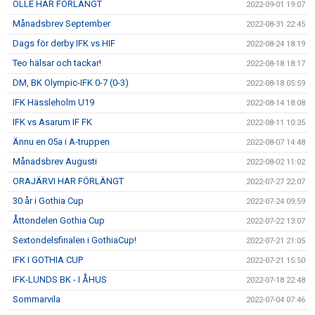
OLLE HAR FÖRLÄNGT
2022-09-01 19:07
Månadsbrev September
2022-08-31 22:45
Dags för derby IFK vs HIF
2022-08-24 18:19
Teo hälsar och tackar!
2022-08-18 18:17
DM, BK Olympic-IFK 0-7 (0-3)
2022-08-18 05:59
IFK Hässleholm U19
2022-08-14 18:08
IFK vs Asarum IF FK
2022-08-11 10:35
Ännu en 05a i A-truppen
2022-08-07 14:48
Månadsbrev Augusti
2022-08-02 11:02
ORAJÄRVI HAR FÖRLÄNGT
2022-07-27 22:07
30 år i Gothia Cup
2022-07-24 09:59
Åttondelen Gothia Cup
2022-07-22 13:07
Sextondelsfinalen i GothiaCup!
2022-07-21 21:05
IFK I GOTHIA CUP
2022-07-21 15:50
IFK-LUNDS BK - I ÅHUS
2022-07-18 22:48
Sommarvila
2022-07-04 07:46