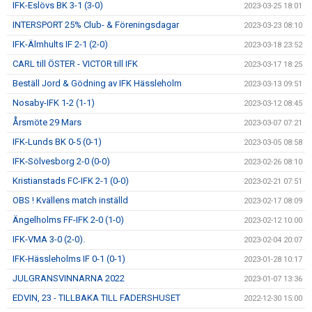
IFK-Eslövs BK 3-1 (3-0)
2023-03-25 18:01
INTERSPORT 25% Club- & Föreningsdagar
2023-03-23 08:10
IFK-Älmhults IF 2-1 (2-0)
2023-03-18 23:52
CARL till ÖSTER - VICTOR till IFK
2023-03-17 18:25
Beställ Jord & Gödning av IFK Hässleholm
2023-03-13 09:51
Nosaby-IFK 1-2 (1-1)
2023-03-12 08:45
Årsmöte 29 Mars
2023-03-07 07:21
IFK-Lunds BK 0-5 (0-1)
2023-03-05 08:58
IFK-Sölvesborg 2-0 (0-0)
2023-02-26 08:10
Kristianstads FC-IFK 2-1 (0-0)
2023-02-21 07:51
OBS ! Kvällens match inställd
2023-02-17 08:09
Ängelholms FF-IFK 2-0 (1-0)
2023-02-12 10:00
IFK-VMA 3-0 (2-0).
2023-02-04 20:07
IFK-Hässleholms IF 0-1 (0-1)
2023-01-28 10:17
JULGRANSVINNARNA 2022
2023-01-07 13:36
EDVIN, 23 - TILLBAKA TILL FADERSHUSET
2022-12-30 15:00