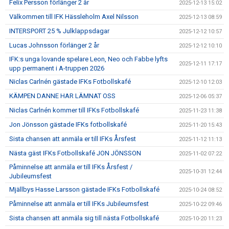
Felix Persson förlänger 2 år
2025-12-13 15:02
Välkommen till IFK Hässleholm Axel Nilsson
2025-12-13 08:59
INTERSPORT 25 % Julklappsdagar
2025-12-12 10:57
Lucas Johnsson förlänger 2 år
2025-12-12 10:10
IFK:s unga lovande spelare Leon, Neo och Fabbe lyfts
2025-12-11 17:17
upp permanent i A-truppen 2026
Niclas Carlnén gästade IFKs Fotbollskafé
2025-12-10 12:03
KÄMPEN DANNE HAR LÄMNAT OSS
2025-12-06 05:37
Niclas Carlnén kommer till IFKs Fotbollskafé
2025-11-23 11:38
Jon Jönsson gästade IFKs fotbollskafé
2025-11-20 15:43
Sista chansen att anmäla er till IFKs Årsfest
2025-11-12 11:13
Nästa gäst IFKs Fotbollskafé JON JÖNSSON
2025-11-02 07:22
Påminnelse att anmäla er till IFKs Årsfest /
2025-10-31 12:44
Jubileumsfest
Mjällbys Hasse Larsson gästade IFKs Fotbollskafé
2025-10-24 08:52
Påminnelse att anmäla er till IFKs Jubileumsfest
2025-10-22 09:46
Sista chansen att anmäla sig till nästa Fotbollskafé
2025-10-20 11:23