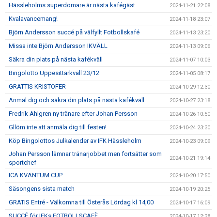
Hässleholms superdomare är nästa kafégäst
2024-11-21 22:08
Kvalavancemang!
2024-11-18 23:07
Björn Andersson succé på välfyllt Fotbollskafé
2024-11-13 23:20
Missa inte Björn Andersson IKVÄLL
2024-11-13 09:06
Säkra din plats på nästa kafékväll
2024-11-07 10:03
Bingolotto Uppesittarkväll 23/12
2024-11-05 08:17
GRATTIS KRISTOFER
2024-10-29 12:30
Anmäl dig och säkra din plats på nästa kafékväll
2024-10-27 23:18
Fredrik Ahlgren ny tränare efter Johan Persson
2024-10-26 10:50
Gllöm inte att anmäla dig till festen!
2024-10-24 23:30
Köp Bingolottos Julkalender av IFK Hässleholm
2024-10-23 09:09
Johan Persson lämnar tränarjobbet men fortsätter som
2024-10-21 19:14
sportchef
ICA KVANTUM CUP
2024-10-20 17:50
Säsongens sista match
2024-10-19 20:25
GRATIS Entré - Välkomna till Österås Lördag kl 14,00
2024-10-17 16:09
SUCCÉ för IFKs FOTBOLLSCAFÈ
2024-10-17 12:28