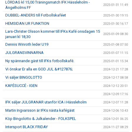
LÖRDAG kl 15,00 Träningsmatch IFK Hässleholm -
2025-01-31 11:49
Ängelholms FF
DUBBEL-ANDERS till Fotbollskaféet
2025-01-30 19:15
HEMSIDAN UR FUNKTION
2025-01-30 16:17
Lars-Christer Olsson kommer till IFKs Kafé onsdagen 15
2025-01-09 08:30
januari kl 18,30
Dennis Winroth leder U19
2025-01-08 07:50
JULGRANSVINNARNA
2025-01-07 11:15
Ny spännande gäst till IFKs fotbollskafé.
2025-01-01 15:34
Vi önskar Er alla en GOD JUL &#127876;
2024-12-21 17:28
Vi säljer BINGOLOTTO
2024-12-17 08:58
KAFÉSUCCÉ - IGEN
2024-12-12 20:51
2024-12-09 17:16
IFK säljer JULGRANAR utanför ICA i Hässleholm
2024-12-07 11:28
Martin Ingvarsson är IFKs nästa kafégäst
2024-12-06 10:43
Köp Bingolotto & Julkalender - FOLKSPEL
2024-12-01 06:25
Intersport BLACK FRIDAY
2024-11-27 08:29