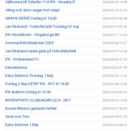
Välkomna till Österås 11/6 IFK - Nosaby IF
2025-06-05 14:04
Viktig och skön seger mot Växjö
2025-05-23 22:23
GRATIS ENTRÉ Fredag kl 19,00
2025-05-22 06:48
Jan Ekstrand - FotbollsCafé Torsdag 22 maj
2025-05-19 09:36
IFK Hässleholm - Högaborgs BK
2025-05-17 15:42
Sommarfotbollsskolan 2025
2025-05-08 19:21
Jan Ekstrand näste gäst på fotbollskaféet
2025-05-07 10:56
IFK - Kristianstad FC
2025-05-02 22:20
Extrastämma
2025-05-02 07:39
Extra Stämma Torsdag 1 Maj
2025-04-30 11:45
Fredag 2 Maj DETBY IFK - KFC kl 19,00
2025-04-28 14:32
IFK-Auktion lördag kl 13.00
2025-04-24 02:29
INTERSPORTS CLUBDAGAR 22/4 - 28/7
2025-04-23 13:50
Bosse Nilsson gästade Kaféet
2025-04-21 06:59
Vinst mot Torn
2025-04-18 07:43
Extra Stämma 1 Maj
2025-04-16 08:32