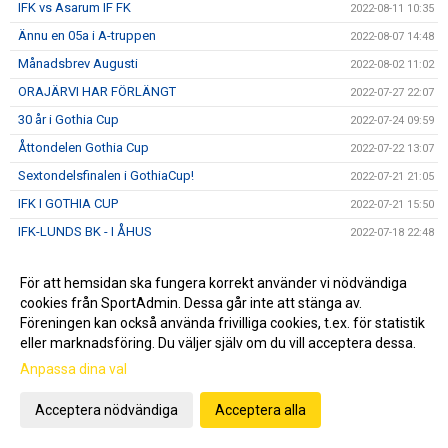
IFK vs Asarum IF FK
2022-08-11 10:35
Ännu en 05a i A-truppen
2022-08-07 14:48
Månadsbrev Augusti
2022-08-02 11:02
ORAJÄRVI HAR FÖRLÄNGT
2022-07-27 22:07
30 år i Gothia Cup
2022-07-24 09:59
Åttondelen Gothia Cup
2022-07-22 13:07
Sextondelsfinalen i GothiaCup!
2022-07-21 21:05
IFK I GOTHIA CUP
2022-07-21 15:50
IFK-LUNDS BK - I ÅHUS
2022-07-18 22:48
Sommarvila
2022-07-04 07:46
För att hemsidan ska fungera korrekt använder vi nödvändiga
IFK vs Eslövs BK
2022-06-21 21:14
cookies från SportAdmin. Dessa går inte att stänga av.
IFK och Fritidscamp
2022-06-17 22:24
Föreningen kan också använda frivilliga cookies, t.ex. för statistik
eller marknadsföring. Du väljer själv om du vill acceptera dessa.
DM, IFK- IF Lödde 2-1 (0-0)
2022-06-15 22:14
Anpassa dina val
Sommarfotbollsskola
2022-06-07 08:21
IFK vs Ariana FC
2022-06-01 22:07
Acceptera nödvändiga
Acceptera alla
IFK vs FBK Balkan
2022-05-23 14:22