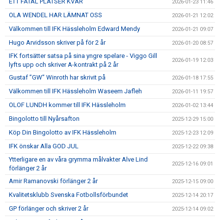
ETT FÅTAL PLATSER KVAR
2026-01-23 11:46
OLA WENDEL HAR LÄMNAT OSS
2026-01-21 12:02
Välkommen till IFK Hässleholm Edward Mendy
2026-01-21 09:07
Hugo Arvidsson skriver på för 2 år
2026-01-20 08:57
IFK fortsätter satsa på sina yngre spelare - Viggo Gill
2026-01-19 12:03
lyfts upp och skriver A-kontrakt på 2 år
Gustaf ”GW” Winroth har skrivit på
2026-01-18 17:55
Välkommen till IFK Hässleholm Waseem Jafleh
2026-01-11 19:57
OLOF LUNDH kommer till IFK Hässleholm
2026-01-02 13:44
Bingolotto till Nyårsafton
2025-12-29 15:00
Köp Din Bingolotto av IFK Hässleholm
2025-12-23 12:09
IFK önskar Alla GOD JUL
2025-12-22 09:38
Ytterligare en av våra grymma målvakter Alve Lind
2025-12-16 09:01
förlänger 2 år
Amir Ramanovski förlänger 2 år
2025-12-15 09:00
Kvalitetsklubb Svenska Fotbollsförbundet
2025-12-14 20:17
GP förlänger och skriver 2 år
2025-12-14 09:02