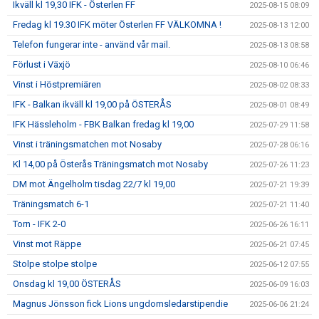
Ikväll kl 19,30 IFK - Österlen FF
2025-08-15 08:09
Fredag kl 19.30 IFK möter Österlen FF VÄLKOMNA !
2025-08-13 12:00
Telefon fungerar inte - använd vår mail.
2025-08-13 08:58
Förlust i Växjö
2025-08-10 06:46
Vinst i Höstpremiären
2025-08-02 08:33
IFK - Balkan ikväll kl 19,00 på ÖSTERÅS
2025-08-01 08:49
IFK Hässleholm - FBK Balkan fredag kl 19,00
2025-07-29 11:58
Vinst i träningsmatchen mot Nosaby
2025-07-28 06:16
Kl 14,00 på Österås Träningsmatch mot Nosaby
2025-07-26 11:23
DM mot Ängelholm tisdag 22/7 kl 19,00
2025-07-21 19:39
Träningsmatch 6-1
2025-07-21 11:40
Torn - IFK 2-0
2025-06-26 16:11
Vinst mot Räppe
2025-06-21 07:45
Stolpe stolpe stolpe
2025-06-12 07:55
Onsdag kl 19,00 ÖSTERÅS
2025-06-09 16:03
Magnus Jönsson fick Lions ungdomsledarstipendie
2025-06-06 21:24