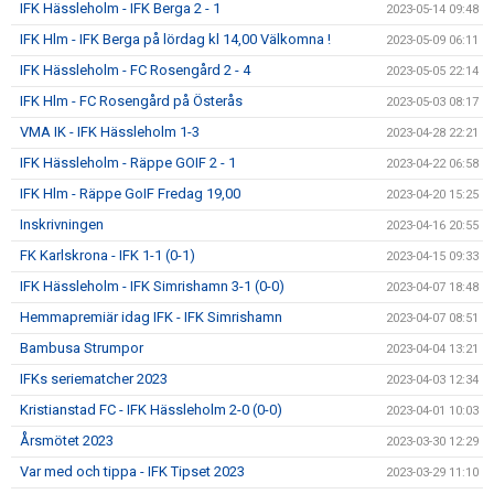
IFK Hässleholm - IFK Berga 2 - 1
2023-05-14 09:48
IFK Hlm - IFK Berga på lördag kl 14,00 Välkomna !
2023-05-09 06:11
IFK Hässleholm - FC Rosengård 2 - 4
2023-05-05 22:14
IFK Hlm - FC Rosengård på Österås
2023-05-03 08:17
VMA IK - IFK Hässleholm 1-3
2023-04-28 22:21
IFK Hässleholm - Räppe GOIF 2 - 1
2023-04-22 06:58
IFK Hlm - Räppe GoIF Fredag 19,00
2023-04-20 15:25
Inskrivningen
2023-04-16 20:55
FK Karlskrona - IFK 1-1 (0-1)
2023-04-15 09:33
IFK Hässleholm - IFK Simrishamn 3-1 (0-0)
2023-04-07 18:48
Hemmapremiär idag IFK - IFK Simrishamn
2023-04-07 08:51
Bambusa Strumpor
2023-04-04 13:21
IFKs seriematcher 2023
2023-04-03 12:34
Kristianstad FC - IFK Hässleholm 2-0 (0-0)
2023-04-01 10:03
Årsmötet 2023
2023-03-30 12:29
Var med och tippa - IFK Tipset 2023
2023-03-29 11:10