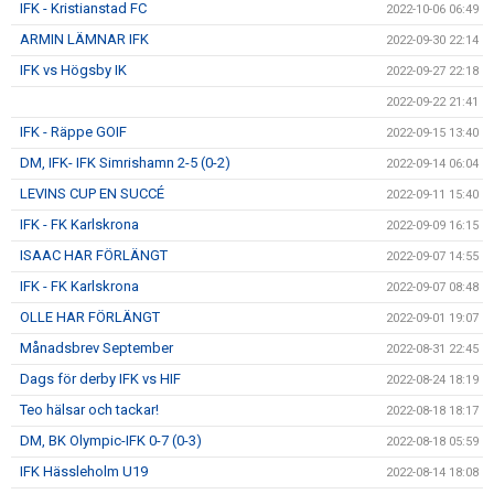
IFK - Kristianstad FC
2022-10-06 06:49
ARMIN LÄMNAR IFK
2022-09-30 22:14
IFK vs Högsby IK
2022-09-27 22:18
2022-09-22 21:41
IFK - Räppe GOIF
2022-09-15 13:40
DM, IFK- IFK Simrishamn 2-5 (0-2)
2022-09-14 06:04
LEVINS CUP EN SUCCÉ
2022-09-11 15:40
IFK - FK Karlskrona
2022-09-09 16:15
ISAAC HAR FÖRLÄNGT
2022-09-07 14:55
IFK - FK Karlskrona
2022-09-07 08:48
OLLE HAR FÖRLÄNGT
2022-09-01 19:07
Månadsbrev September
2022-08-31 22:45
Dags för derby IFK vs HIF
2022-08-24 18:19
Teo hälsar och tackar!
2022-08-18 18:17
DM, BK Olympic-IFK 0-7 (0-3)
2022-08-18 05:59
IFK Hässleholm U19
2022-08-14 18:08