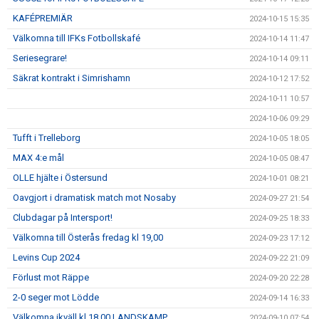
KAFÉPREMIÄR
2024-10-15 15:35
Välkomna till IFKs Fotbollskafé
2024-10-14 11:47
Seriesegrare!
2024-10-14 09:11
Säkrat kontrakt i Simrishamn
2024-10-12 17:52
2024-10-11 10:57
2024-10-06 09:29
Tufft i Trelleborg
2024-10-05 18:05
MAX 4:e mål
2024-10-05 08:47
OLLE hjälte i Östersund
2024-10-01 08:21
Oavgjort i dramatisk match mot Nosaby
2024-09-27 21:54
Clubdagar på Intersport!
2024-09-25 18:33
Välkomna till Österås fredag kl 19,00
2024-09-23 17:12
Levins Cup 2024
2024-09-22 21:09
Förlust mot Räppe
2024-09-20 22:28
2-0 seger mot Lödde
2024-09-14 16:33
Välkomna ikväll kl 18,00 LANDSKAMP
2024-09-10 07:54