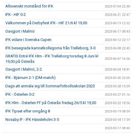
Allsvenskt motstånd för IFK
2023-07-04 22:30
IFK - HIF 0-2
2023-06-21 22:47
Välkommen på Derbyfest IFK - HIF 21/6 kl 19,00
2023-06-19 12:52
Oavgjort i Malmö
2023-06-17 08:43
IFK vidare i Svenska Cupen
2023-06-12 22:17
IFK besegrade kamratkollegorna från Trelleborg, 3-0
2023-06-08 22:45
GRATIS Entré IFK Hlm - IFK Trelleborg torsdag 8 Juni kl
2023-06-07 16:56
19,00 på Österås
Oavgjort i Malmö, 2-2
2023-06-04 18:41
IFK - Bjärnum 2-1 (DM-match)
2023-05-30 22:05
Dags att anmäla sig till Sommarfotbollsskolan 2023
2023-05-28 15:09
IFK - Österlen 0-2
2023-05-27 01:16
IFK Hlm - Österlen FF på Österås fredag 26/5 kl 19,00
2023-05-22 18:56
IFK Tipset efter omgång 8
2023-05-19 08:59
Nosaby IF - IFK Hässleholm 3-5
2023-05-18 17:39
2023-05-17 08:40