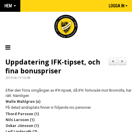
HEM
LOGGA IN
HEM
Uppdatering IFK-tipset, och
<
>
fina bonuspriser
NYHETER
2019-06-19 10:08
MATCHER
Efter den förra omgången av IFK-tipset, då IFK förlorade mot Bromölla, har 
rätt. Nämligen
KALENDER
Walle Wahlgren (x)
På delad andraplats finner vi följande nio personer.
IFK:AREN
Thord Persson (1)
Nils Larsson (1)
KLUBBSHOP INTERSPORT
Oskar Jönsson (1)
Leif Linderoth (2)