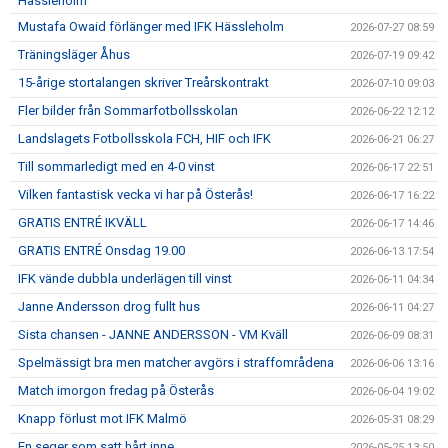
Hässleholm
Mustafa Owaid förlänger med IFK Hässleholm
2026-07-27 08:59
Träningsläger Åhus
2026-07-19 09:42
15-årige stortalangen skriver Treårskontrakt
2026-07-10 09:03
Fler bilder från Sommarfotbollsskolan
2026-06-22 12:12
Landslagets Fotbollsskola FCH, HIF och IFK
2026-06-21 06:27
Till sommarledigt med en 4-0 vinst
2026-06-17 22:51
Vilken fantastisk vecka vi har på Österås!
2026-06-17 16:22
GRATIS ENTRÉ IKVÄLL
2026-06-17 14:46
GRATIS ENTRÉ Onsdag 19.00
2026-06-13 17:54
IFK vände dubbla underlägen till vinst
2026-06-11 04:34
Janne Andersson drog fullt hus
2026-06-11 04:27
Sista chansen - JANNE ANDERSSON - VM Kväll
2026-06-09 08:31
Spelmässigt bra men matcher avgörs i straffområdena
2026-06-06 13:16
Match imorgon fredag på Österås
2026-06-04 19:02
Knapp förlust mot IFK Malmö
2026-05-31 08:29
En seger som satt hårt inne
2026-05-25 13:50