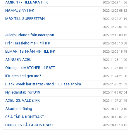
AMIR, 17 - TILLBAKA I IFK
2022-12-29 14:36
HAMPUS NY I IFK
2022-12-29 08:32
MAX TILL SUPERETTAN
2022-12-22 21:19
2022-12-22 07:35
Julerbjudande från Intersport
2022-12-16 09:12
Från Hässleholms IF till IFK
2022-12-10 10:38
ELMAR, 19, FRÅN HIF TILL IFK
2022-12-06 18:48
ÄNNU EN AXEL
2022-11-28 11:00
Otroligt ! 4 MATCHER - 4 RÄTT
2022-11-28 08:02
IFK:aren äntligen ute !
2022-11-24 21:30
Black Week har startat - stöd IFK Hässleholm
2022-11-23 21:33
Ny ledarstab för U19
2022-11-15 07:04
AXEL, 23, VALDE IFK
2022-11-07 21:45
Akademiträning
2022-10-24 10:10
05:A FÅR A-KONTRAKT
2022-10-19 07:22
LINUS, 16, FÅR A-KONTRAKT
2022-10-13 19:15