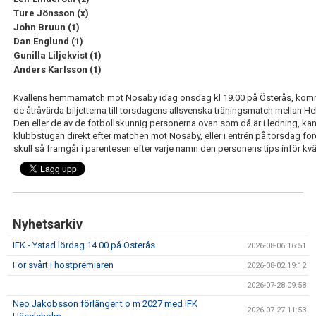
IFK GER TILLBAKA
Ture Jönsson (x)
John Bruun (1)
50/50 LOTTERIET
Dan Englund (1)
Gunilla Liljekvist (1)
IFK TIPSET 2026
Anders Karlsson (1)
Kvällens hemmamatch mot Nosaby idag onsdag kl 19.00 på Österås, komm
VM-TIPSET 2026
de åtråvärda biljetterna till torsdagens allsvenska träningsmatch mellan H
Den eller de av de fotbollskunnig personerna ovan som då är i ledning, kan
klubbstugan direkt efter matchen mot Nosaby, eller i entrén på torsdag fö
skull så framgår i parentesen efter varje namn den personens tips inför kv
Nyhetsarkiv
IFK - Ystad lördag 14.00 på Österås
2026-08-06 16:51
För svårt i höstpremiären
2026-08-02 19:12
2026-07-28 09:58
Neo Jakobsson förlänger t o m 2027 med IFK
2026-07-27 11:53