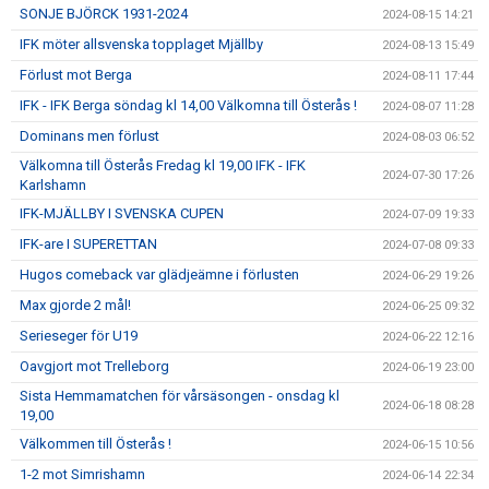
SONJE BJÖRCK 1931-2024
2024-08-15 14:21
IFK möter allsvenska topplaget Mjällby
2024-08-13 15:49
Förlust mot Berga
2024-08-11 17:44
IFK - IFK Berga söndag kl 14,00 Välkomna till Österås !
2024-08-07 11:28
Dominans men förlust
2024-08-03 06:52
Välkomna till Österås Fredag kl 19,00 IFK - IFK
2024-07-30 17:26
Karlshamn
IFK-MJÄLLBY I SVENSKA CUPEN
2024-07-09 19:33
IFK-are I SUPERETTAN
2024-07-08 09:33
Hugos comeback var glädjeämne i förlusten
2024-06-29 19:26
Max gjorde 2 mål!
2024-06-25 09:32
Serieseger för U19
2024-06-22 12:16
Oavgjort mot Trelleborg
2024-06-19 23:00
Sista Hemmamatchen för vårsäsongen - onsdag kl
2024-06-18 08:28
19,00
Välkommen till Österås !
2024-06-15 10:56
1-2 mot Simrishamn
2024-06-14 22:34