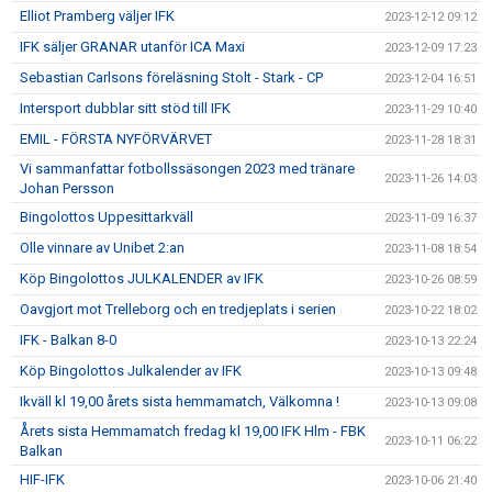
Elliot Pramberg väljer IFK
2023-12-12 09:12
IFK säljer GRANAR utanför ICA Maxi
2023-12-09 17:23
Sebastian Carlsons föreläsning Stolt - Stark - CP
2023-12-04 16:51
Intersport dubblar sitt stöd till IFK
2023-11-29 10:40
EMIL - FÖRSTA NYFÖRVÄRVET
2023-11-28 18:31
Vi sammanfattar fotbollssäsongen 2023 med tränare
2023-11-26 14:03
Johan Persson
Bingolottos Uppesittarkväll
2023-11-09 16:37
Olle vinnare av Unibet 2:an
2023-11-08 18:54
Köp Bingolottos JULKALENDER av IFK
2023-10-26 08:59
Oavgjort mot Trelleborg och en tredjeplats i serien
2023-10-22 18:02
IFK - Balkan 8-0
2023-10-13 22:24
Köp Bingolottos Julkalender av IFK
2023-10-13 09:48
Ikväll kl 19,00 årets sista hemmamatch, Välkomna !
2023-10-13 09:08
Årets sista Hemmamatch fredag kl 19,00 IFK Hlm - FBK
2023-10-11 06:22
Balkan
HIF-IFK
2023-10-06 21:40