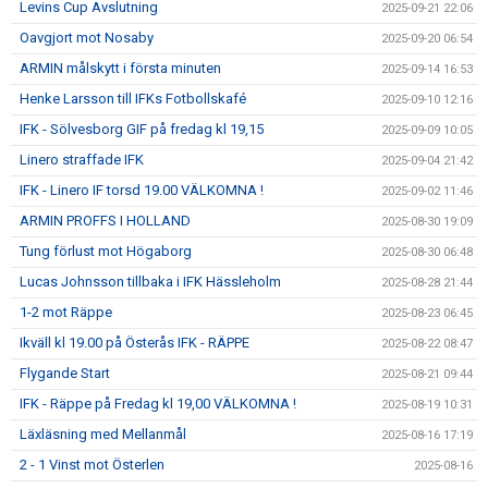
Levins Cup Avslutning
2025-09-21 22:06
Oavgjort mot Nosaby
2025-09-20 06:54
ARMIN målskytt i första minuten
2025-09-14 16:53
Henke Larsson till IFKs Fotbollskafé
2025-09-10 12:16
IFK - Sölvesborg GIF på fredag kl 19,15
2025-09-09 10:05
Linero straffade IFK
2025-09-04 21:42
IFK - Linero IF torsd 19.00 VÄLKOMNA !
2025-09-02 11:46
ARMIN PROFFS I HOLLAND
2025-08-30 19:09
Tung förlust mot Högaborg
2025-08-30 06:48
Lucas Johnsson tillbaka i IFK Hässleholm
2025-08-28 21:44
1-2 mot Räppe
2025-08-23 06:45
Ikväll kl 19.00 på Österås IFK - RÄPPE
2025-08-22 08:47
Flygande Start
2025-08-21 09:44
IFK - Räppe på Fredag kl 19,00 VÄLKOMNA !
2025-08-19 10:31
Läxläsning med Mellanmål
2025-08-16 17:19
2 - 1 Vinst mot Österlen
2025-08-16