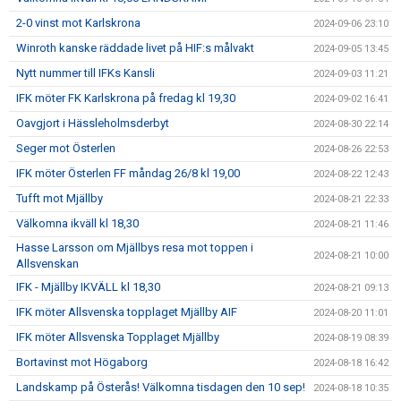
2-0 vinst mot Karlskrona
2024-09-06 23:10
Winroth kanske räddade livet på HIF:s målvakt
2024-09-05 13:45
Nytt nummer till IFKs Kansli
2024-09-03 11:21
IFK möter FK Karlskrona på fredag kl 19,30
2024-09-02 16:41
Oavgjort i Hässleholmsderbyt
2024-08-30 22:14
Seger mot Österlen
2024-08-26 22:53
IFK möter Österlen FF måndag 26/8 kl 19,00
2024-08-22 12:43
Tufft mot Mjällby
2024-08-21 22:33
Välkomna ikväll kl 18,30
2024-08-21 11:46
Hasse Larsson om Mjällbys resa mot toppen i
2024-08-21 10:00
Allsvenskan
IFK - Mjällby IKVÄLL kl 18,30
2024-08-21 09:13
IFK möter Allsvenska topplaget Mjällby AIF
2024-08-20 11:01
IFK möter Allsvenska Topplaget Mjällby
2024-08-19 08:39
Bortavinst mot Högaborg
2024-08-18 16:42
Landskamp på Österås! Välkomna tisdagen den 10 sep!
2024-08-18 10:35