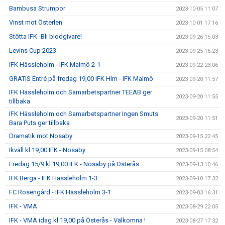
Bambusa Strumpor
2023-10-05 11:07
Vinst mot Österlen
2023-10-01 17:16
Stötta IFK -Bli blodgivare!
2023-09-26 15:03
Levins Cup 2023
2023-09-25 16:23
IFK Hässleholm - IFK Malmö 2-1
2023-09-22 23:06
GRATIS Entré på fredag 19,00 IFK Hlm - IFK Malmö
2023-09-20 11:57
IFK Hässleholm och Samarbetspartner TEEAB ger
2023-09-20 11:55
tillbaka
IFK Hässleholm och Samarbetspartner Ingen Smuts
2023-09-20 11:51
Bara Puts ger tillbaka
Dramatik mot Nosaby
2023-09-15 22:45
Ikväll kl 19,00 IFK - Nosaby
2023-09-15 08:54
Fredag 15/9 kl 19,00 IFK - Nosaby på Österås
2023-09-13 10:46
IFK Berga - IFK Hässleholm 1-3
2023-09-10 17:32
FC Rosengård - IFK Hässleholm 3-1
2023-09-03 16:31
IFK - VMA
2023-08-29 22:05
IFK - VMA idag kl 19,00 på Österås - Välkomna !
2023-08-27 17:32