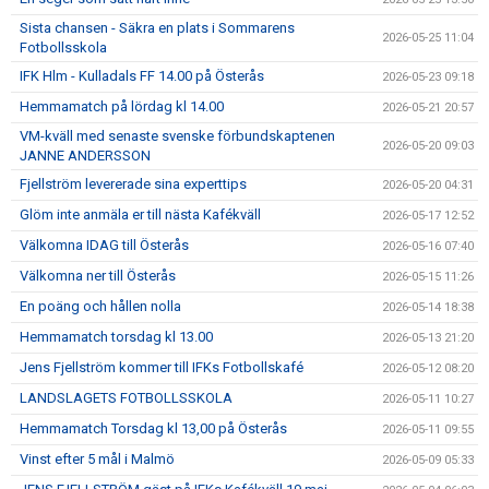
Sista chansen - Säkra en plats i Sommarens
2026-05-25 11:04
Fotbollsskola
IFK Hlm - Kulladals FF 14.00 på Österås
2026-05-23 09:18
Hemmamatch på lördag kl 14.00
2026-05-21 20:57
VM-kväll med senaste svenske förbundskaptenen
2026-05-20 09:03
JANNE ANDERSSON
Fjellström levererade sina experttips
2026-05-20 04:31
Glöm inte anmäla er till nästa Kafékväll
2026-05-17 12:52
Välkomna IDAG till Österås
2026-05-16 07:40
Välkomna ner till Österås
2026-05-15 11:26
En poäng och hållen nolla
2026-05-14 18:38
Hemmamatch torsdag kl 13.00
2026-05-13 21:20
Jens Fjellström kommer till IFKs Fotbollskafé
2026-05-12 08:20
LANDSLAGETS FOTBOLLSSKOLA
2026-05-11 10:27
Hemmamatch Torsdag kl 13,00 på Österås
2026-05-11 09:55
Vinst efter 5 mål i Malmö
2026-05-09 05:33