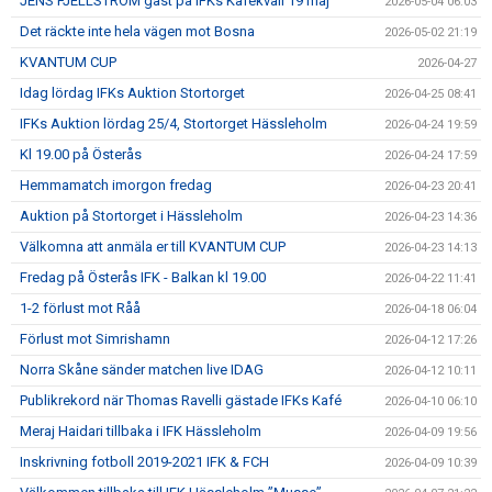
JENS FJELLSTRÖM gäst på IFKs Kafékväll 19 maj
2026-05-04 06:03
Det räckte inte hela vägen mot Bosna
2026-05-02 21:19
KVANTUM CUP
2026-04-27
Idag lördag IFKs Auktion Stortorget
2026-04-25 08:41
IFKs Auktion lördag 25/4, Stortorget Hässleholm
2026-04-24 19:59
Kl 19.00 på Österås
2026-04-24 17:59
Hemmamatch imorgon fredag
2026-04-23 20:41
Auktion på Stortorget i Hässleholm
2026-04-23 14:36
Välkomna att anmäla er till KVANTUM CUP
2026-04-23 14:13
Fredag på Österås IFK - Balkan kl 19.00
2026-04-22 11:41
1-2 förlust mot Råå
2026-04-18 06:04
Förlust mot Simrishamn
2026-04-12 17:26
Norra Skåne sänder matchen live IDAG
2026-04-12 10:11
Publikrekord när Thomas Ravelli gästade IFKs Kafé
2026-04-10 06:10
Meraj Haidari tillbaka i IFK Hässleholm
2026-04-09 19:56
Inskrivning fotboll 2019-2021 IFK & FCH
2026-04-09 10:39