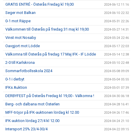
GRATIS ENTRÉ - Österås Fredag kl 19,00
2024-06-12 11:16
Seger mot Balkan
2024-06-10 22:32
0-1 mot Räppe
2024-05-31 22:26
Välkommen till Österås på fredag 31 maj kl 19,00
2024-05-27 14:31
Vinst mot Nosaby
2024-05-24 22:46
Oavgjort mot Lödde
2024-05-17 22:03
Välkomna till Österås på fredag 17 Maj IFK - IF Lödde
2024-05-14 12:38
2-0 till Karlskrona
2024-05-10 22:48
Sommarfotbollsskola 2024
2024-05-08 09:09
0-1 i derbyt
2024-05-04 05:55
IFKs Auktion
2024-05-01 07:39
DERBYFEST på Österås Fredag kl 19,00 - Välkomna !
2024-04-30 06:18
Berg- och dalbana mot Österlen
2024-04-28 16:41
MFF-tröjor på IFK-auktionen lördag kl 12.00
2024-04-26 17:46
IFK-auktion lördag 27/4 kl 12.00
2024-04-24 21:10
Intersport 25% 23/4-30/4
2024-04-22 09:15