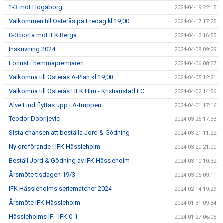
1-3 mot Högaborg
2024-04-19 22:15
Välkommen till Österås på Fredag kl 19,00
2024-04-17 17:25
0-0 borta mot IFK Berga
2024-04-13 16:55
Inskrivning 2024
2024-04-08 09:29
Förlust i hemmapremiären
2024-04-06 08:37
Välkomna till Österås A-Plan kl 19,00
2024-04-05 12:21
Välkomna till Österås ! IFK Hlm - Kristianstad FC
2024-04-02 14:56
Alve Lind flyttas upp i A-truppen
2024-04-01 17:16
Teodor Dobrijevic
2024-03-26 17:33
Sista chansen att beställa Jord & Gödning
2024-03-21 11:22
Ny ordförande i IFK Hässleholm
2024-03-20 21:00
Beställ Jord & Gödning av IFK Hässleholm
2024-03-10 10:32
Årsmöte tisdagen 19/3
2024-03-05 09:11
IFK Hässleholms seriematcher 2024
2024-02-14 19:29
Årsmöte IFK Hässleholm
2024-01-31 09:34
Hässleholms IF - IFK 0-1
2024-01-27 06:05