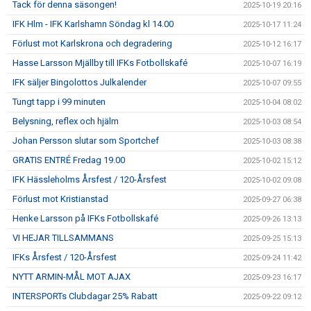
Tack för denna säsongen!
2025-10-19 20:16
IFK Hlm - IFK Karlshamn Söndag kl 14.00
2025-10-17 11:24
Förlust mot Karlskrona och degradering
2025-10-12 16:17
Hasse Larsson Mjällby till IFKs Fotbollskafé
2025-10-07 16:19
IFK säljer Bingolottos Julkalender
2025-10-07 09:55
Tungt tapp i 99 minuten
2025-10-04 08:02
Belysning, reflex och hjälm
2025-10-03 08:54
Johan Persson slutar som Sportchef
2025-10-03 08:38
GRATIS ENTRÉ Fredag 19.00
2025-10-02 15:12
IFK Hässleholms Årsfest / 120-Årsfest
2025-10-02 09:08
Förlust mot Kristianstad
2025-09-27 06:38
Henke Larsson på IFKs Fotbollskafé
2025-09-26 13:13
VI HEJAR TILLSAMMANS
2025-09-25 15:13
IFKs Årsfest / 120-Årsfest
2025-09-24 11:42
NYTT ARMIN-MÅL MOT AJAX
2025-09-23 16:17
INTERSPORTs Clubdagar 25% Rabatt
2025-09-22 09:12