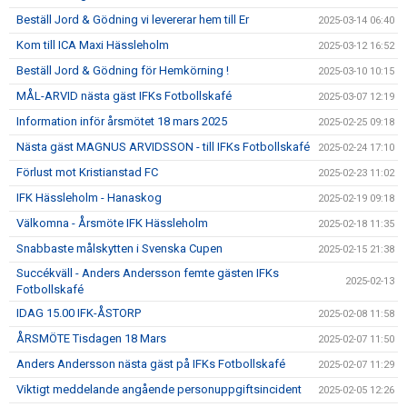
Beställ Jord & Gödning vi levererar hem till Er
2025-03-14 06:40
Kom till ICA Maxi Hässleholm
2025-03-12 16:52
Beställ Jord & Gödning för Hemkörning !
2025-03-10 10:15
MÅL-ARVID nästa gäst IFKs Fotbollskafé
2025-03-07 12:19
Information inför årsmötet 18 mars 2025
2025-02-25 09:18
Nästa gäst MAGNUS ARVIDSSON - till IFKs Fotbollskafé
2025-02-24 17:10
Förlust mot Kristianstad FC
2025-02-23 11:02
IFK Hässleholm - Hanaskog
2025-02-19 09:18
Välkomna - Årsmöte IFK Hässleholm
2025-02-18 11:35
Snabbaste målskytten i Svenska Cupen
2025-02-15 21:38
Succékväll - Anders Andersson femte gästen IFKs
2025-02-13
Fotbollskafé
IDAG 15.00 IFK-ÅSTORP
2025-02-08 11:58
ÅRSMÖTE Tisdagen 18 Mars
2025-02-07 11:50
Anders Andersson nästa gäst på IFKs Fotbollskafé
2025-02-07 11:29
Viktigt meddelande angående personuppgiftsincident
2025-02-05 12:26