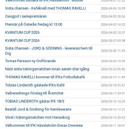
Välkommen tillbaka till IFK Hässleholm ”Musse”
2026-04-07 21:22
Sista chansen - Kafékväll med THOMAS RAVELLI
2026-04-06 15:39
Oavgjort i seriepremiären
2026-04-03 20:56
Premiär på Österås fredag kl 13.00
2026-04-02 16:02
KVANTUM CUP 2026
2026-04-02 10:37
KVANTUM CUP 2026
2026-03-27 09:38
Sista Chansen - JORD & GÖDNING - levereras hem till
2026-03-26 11:45
Dig
Tomas Persson ny Ordförande
2026-03-25 15:39
Näst sista träningsmatchen innan serien drar igång
2026-03-22 05:46
THOMAS RAVELLI kommer till IFKs Fotbollskafé
2026-03-19 11:49
Tobias Linderoth gästade IFKs Kafé
2026-03-18 22:41
Valberednings förslag till Årsmötet
2026-03-17 23:31
TOBIAS LINDEROTH gästar IFK 18/3
2026-03-16 14:25
Beställ Jord & Gödning för hemleverans
2026-03-16 12:21
Vinst i träningsmatchen mot Hanaskog
2026-03-14 20:52
Välkommen till IFK Hässleholm Erwan Devriese
2026-03-11 20:01