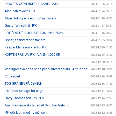
IDROTTSNÄTVERKET LOCKADE 200
2024-01-26 06:18
Alen Zahirovic till IFK
2024-01-24 06:15
Alvin Holmgren - ett ungt nyförvärv
2024-01-18 18:03
Gustaf Winroth till IFK
2024-01-17 20:31
LEIF ”LATTE” AUGUSTSSON 1948-2024
2024-01-16 08:50
Oscar, assisterande tränare
2024-01-05 20:04
Kasper Månsson klar för IFK
2023-12-30 11:22
KÖPTE GRAN AV IFK - VANN 1.000 KR
2023-12-25 13:07
2023-12-20 10:14
Ytterligare två egna unga produkter tar plats i A-truppen
2023-12-18 13:06
Cupseger!
2023-12-16 18:48
TOG GRANEN PÅ CYKELN
2023-12-16 11:32
IFK Topp-Sverige för unga
2023-12-14 20:32
Harry Thomasson - ny i IFK
2023-12-14 12:37
Amir Ramanovski & Jan Al Salo har förlängt
2023-12-13 18:03
IFK gör klart med ny målvakt
2023-12-12 19:36