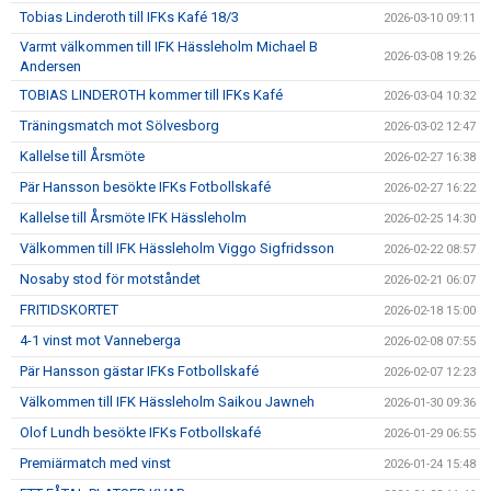
Tobias Linderoth till IFKs Kafé 18/3
2026-03-10 09:11
Varmt välkommen till IFK Hässleholm Michael B
2026-03-08 19:26
Andersen
TOBIAS LINDEROTH kommer till IFKs Kafé
2026-03-04 10:32
Träningsmatch mot Sölvesborg
2026-03-02 12:47
Kallelse till Årsmöte
2026-02-27 16:38
Pär Hansson besökte IFKs Fotbollskafé
2026-02-27 16:22
Kallelse till Årsmöte IFK Hässleholm
2026-02-25 14:30
Välkommen till IFK Hässleholm Viggo Sigfridsson
2026-02-22 08:57
Nosaby stod för motståndet
2026-02-21 06:07
FRITIDSKORTET
2026-02-18 15:00
4-1 vinst mot Vanneberga
2026-02-08 07:55
Pär Hansson gästar IFKs Fotbollskafé
2026-02-07 12:23
Välkommen till IFK Hässleholm Saikou Jawneh
2026-01-30 09:36
Olof Lundh besökte IFKs Fotbollskafé
2026-01-29 06:55
Premiärmatch med vinst
2026-01-24 15:48