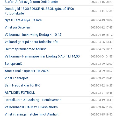
Stefan Alfelt avgår som Ordförande
2025-04-16 08:29
Onsdag kl 18,30 BOSSE NILSSON gäst på IFKs
2025-04-14 17:38
Fotbollskafé
Nya IFKare & Nya FCHare
2025-04-13 08:04
Vinst på Österlen
2025-04-12 17:45
Välkomna - Inskrivning lördag kl 10-12
2025-04-10 18:12
Välkänd gäst på nästa fotbollskafé!
2025-04-06 13:43
Hemmapremiär med förlust
2025-04-05 18:16
Välkomna - Hemmapremiär Lördag 5 April kl 14,00
2025-04-04 04:55
Seriepremiär
2025-03-29 12:00
Amel Crnalic spelar i IFK 2025
2025-03-29 10:52
Vinst i genrepet
2025-03-22 19:40
Sam Hegdal klar för IFK
2025-03-22 16:25
ÄNTLIGEN FOTBOLL
2025-03-21 10:45
Beställ Jord & Gödning - Hemleverans
2025-03-19 20:49
Välkomna till ICA Maxi i Hässleholm
2025-03-16 11:04
Vinst i träningsmatchen mot Älmhult
2025-03-15 18:50